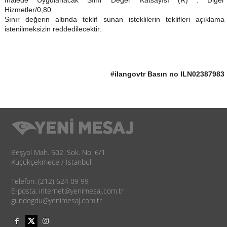
Hizmetler/0,80
Sınır değerin altında teklif sunan isteklilerin teklifleri açıklama
istenilmeksizin reddedilecektir.
#ilangovtr Basın no ILN02387983
Beşyol Mah. 502. Sok. No: 6/1
Küçükçekmece / İstanbul
Telefon: (212) 624 09 99
E-posta: internet@yenimesaj.com.tr
gundogdu@yenimesaj.com.tr