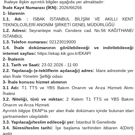
İhaleye ilişkin ayrıntılı bilgiler aşağıda yer almaktadır:
İhale Kayıt Numarası (İKN):
2026/66256
1- İdarenin
1.1. Adı :
İSBAK İSTANBUL BİLİŞİM VE AKILLI KENT
TEKNOLOJİLERİ ANONİM ŞİRKETİ GENEL MÜDÜRLÜĞÜ
1.2. Adresi:
Seyrantepe mah. Cendere cad. No:56 KAĞITHANE/
İSTANBUL
1.3. Telefon numarası:
02123019000
1.4. İhale dokümanının görülebileceği ve indirilebileceği
internet sayfası:
https://ekap.kik.gov.tr/EKAP/
2- İhalenin
2.1. Tarih ve Saati:
23.02.2026 - 11:00
2.2. Yapılacağı (e-tekliflerin açılacağı) adres:
İdare adresinde yer
alan İhale Yönetim Şefliği odası
3- İhale konusu hizmet alımının
3.1 Adı:
T1 TTS ve YBS Bakım Onarım ve Arıza Hizmeti Alımı
İhalesi
3.2. Niteliği, türü ve miktarı:
2 Kalem T1 TTS ve YBS Bakım
Onarım ve Arıza Hizmeti
Ayrıntılı bilgiye EKAP'ta yer alan ihale dokümanı içinde bulunan idari
şartnameden ulaşılabilir.
3.3. Yapılacağı/teslim edileceği yer:
İstanbul İli Genelinde
3.4. Süresi/teslim tarihi:
İşe başlama tarihinden itibaren 4(Dört)
aydır