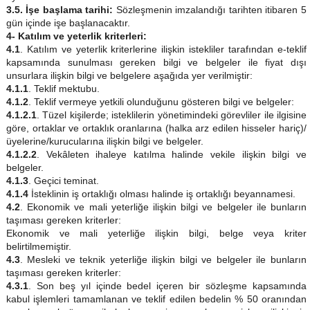
3.5. İşe başlama tarihi:
Sözleşmenin imzalandığı tarihten itibaren 5
gün içinde işe başlanacaktır.
4- Katılım ve yeterlik kriterleri:
4.1
. Katılım ve yeterlik kriterlerine ilişkin istekliler tarafından e-teklif
kapsamında sunulması gereken bilgi ve belgeler ile fiyat dışı
unsurlara ilişkin bilgi ve belgelere aşağıda yer verilmiştir:
4.1.1
. Teklif mektubu.
4.1.2
. Teklif vermeye yetkili olunduğunu gösteren bilgi ve belgeler:
4.1.2.1
. Tüzel kişilerde; isteklilerin yönetimindeki görevliler ile ilgisine
göre, ortaklar ve ortaklık oranlarına (halka arz edilen hisseler hariç)/
üyelerine/kurucularına ilişkin bilgi ve belgeler.
4.1.2.2
. Vekâleten ihaleye katılma halinde vekile ilişkin bilgi ve
belgeler.
4.1.3
. Geçici teminat.
4.1.4
İsteklinin iş ortaklığı olması halinde iş ortaklığı beyannamesi.
4.2
. Ekonomik ve mali yeterliğe ilişkin bilgi ve belgeler ile bunların
taşıması gereken kriterler:
Ekonomik ve mali yeterliğe ilişkin bilgi, belge veya kriter
belirtilmemiştir.
4.3
. Mesleki ve teknik yeterliğe ilişkin bilgi ve belgeler ile bunların
taşıması gereken kriterler:
4.3.1
. Son beş yıl içinde bedel içeren bir sözleşme kapsamında
kabul işlemleri tamamlanan ve teklif edilen bedelin % 50 oranından