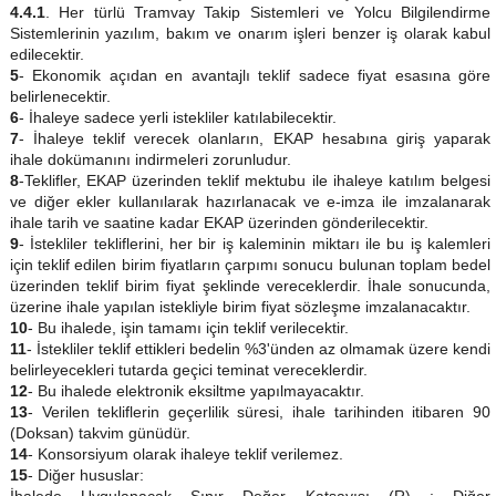
4.4.1
. Her türlü Tramvay Takip Sistemleri ve Yolcu Bilgilendirme
Sistemlerinin yazılım, bakım ve onarım işleri benzer iş olarak kabul
edilecektir.
5
- Ekonomik açıdan en avantajlı teklif sadece fiyat esasına göre
belirlenecektir.
6
- İhaleye sadece yerli istekliler katılabilecektir.
7
- İhaleye teklif verecek olanların, EKAP hesabına giriş yaparak
ihale dokümanını indirmeleri zorunludur.
8
-Teklifler, EKAP üzerinden teklif mektubu ile ihaleye katılım belgesi
ve diğer ekler kullanılarak hazırlanacak ve e-imza ile imzalanarak
ihale tarih ve saatine kadar EKAP üzerinden gönderilecektir.
9
- İstekliler tekliflerini, her bir iş kaleminin miktarı ile bu iş kalemleri
için teklif edilen birim fiyatların çarpımı sonucu bulunan toplam bedel
üzerinden teklif birim fiyat şeklinde vereceklerdir. İhale sonucunda,
üzerine ihale yapılan istekliyle birim fiyat sözleşme imzalanacaktır.
10
- Bu ihalede, işin tamamı için teklif verilecektir.
11
- İstekliler teklif ettikleri bedelin %3'ünden az olmamak üzere kendi
belirleyecekleri tutarda geçici teminat vereceklerdir.
12
- Bu ihalede elektronik eksiltme yapılmayacaktır.
13
- Verilen tekliflerin geçerlilik süresi, ihale tarihinden itibaren 90
(Doksan) takvim günüdür.
14
- Konsorsiyum olarak ihaleye teklif verilemez.
15
- Diğer hususlar:
İhalede Uygulanacak Sınır Değer Katsayısı (R) : Diğer