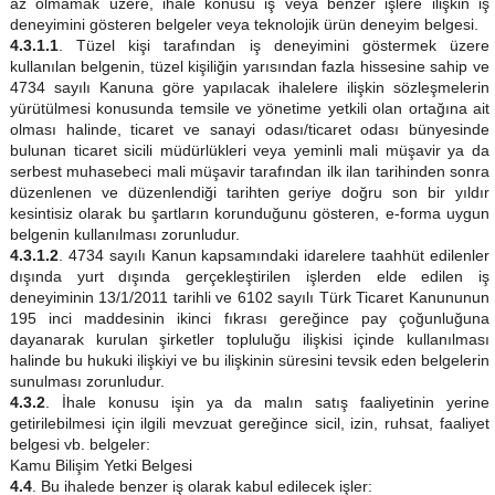
az olmamak üzere, ihale konusu iş veya benzer işlere ilişkin iş
deneyimini gösteren belgeler veya teknolojik ürün deneyim belgesi.
4.3.1.1
. Tüzel kişi tarafından iş deneyimini göstermek üzere
kullanılan belgenin, tüzel kişiliğin yarısından fazla hissesine sahip ve
4734 sayılı Kanuna göre yapılacak ihalelere ilişkin sözleşmelerin
yürütülmesi konusunda temsile ve yönetime yetkili olan ortağına ait
olması halinde, ticaret ve sanayi odası/ticaret odası bünyesinde
bulunan ticaret sicili müdürlükleri veya yeminli mali müşavir ya da
serbest muhasebeci mali müşavir tarafından ilk ilan tarihinden sonra
düzenlenen ve düzenlendiği tarihten geriye doğru son bir yıldır
kesintisiz olarak bu şartların korunduğunu gösteren, e-forma uygun
belgenin kullanılması zorunludur.
4.3.1.2
. 4734 sayılı Kanun kapsamındaki idarelere taahhüt edilenler
dışında yurt dışında gerçekleştirilen işlerden elde edilen iş
deneyiminin 13/1/2011 tarihli ve 6102 sayılı Türk Ticaret Kanununun
195 inci maddesinin ikinci fıkrası gereğince pay çoğunluğuna
dayanarak kurulan şirketler topluluğu ilişkisi içinde kullanılması
halinde bu hukuki ilişkiyi ve bu ilişkinin süresini tevsik eden belgelerin
sunulması zorunludur.
4.3.2
. İhale konusu işin ya da malın satış faaliyetinin yerine
getirilebilmesi için ilgili mevzuat gereğince sicil, izin, ruhsat, faaliyet
belgesi vb. belgeler:
Kamu Bilişim Yetki Belgesi
4.4
. Bu ihalede benzer iş olarak kabul edilecek işler: