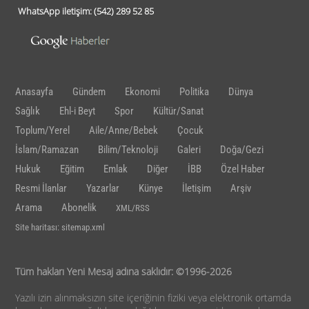
WhatsApp iletişim:
(542)
289 52 85
Anasayfa
Gündem
Ekonomi
Politika
Dünya
Sağlık
Ehl-i Beyt
Spor
Kültür/Sanat
Toplum/Yerel
Aile/Anne/Bebek
Çocuk
İslam/Ramazan
Bilim/Teknoloji
Galeri
Doğa/Gezi
Hukuk
Eğitim
Emlak
Diğer
İBB
Özel Haber
Resmi İlanlar
Yazarlar
Künye
İletişim
Arşiv
Arama
Abonelik
XML/RSS
Site haritası: sitemap.xml
Tüm hakları Yeni Mesaj adına saklıdır: ©1996-2026
Yazılı izin alınmaksızın site içeriğinin fiziki veya elektronik ortamda