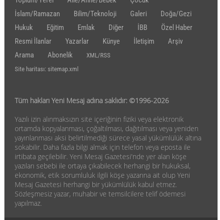
İslam/Ramazan
Bilim/Teknoloji
Galeri
Doğa/Gezi
Hukuk
Eğitim
Emlak
Diğer
İBB
Özel Haber
Resmi İlanlar
Yazarlar
Künye
İletişim
Arşiv
Arama
Abonelik
XML/RSS
Site haritası: sitemap.xml
Tüm hakları Yeni Mesaj adına saklıdır: ©1996-2026
Yazılı izin alınmaksızın site içeriğinin fiziki veya elektronik
ortamda kopyalanması, çoğaltılması, dağıtılması veya yeniden
yayınlanması aksi belirtilmediği sürece yasal yükümlülük altına
sokabilir. Daha fazla bilgi almak için telefon veya eposta ile
irtibata geçilebilir. Yeni Mesaj Gazetesi'nde yer alan köşe
yazıları sebebi ile ortaya çıkabilecek herhangi bir hukuksal,
ekonomik, etik sorumluluk ilgili köşe yazarına ait olup Yeni
Mesaj Gazetesi herhangi bir yükümlülük kabul etmez.
Sözleşmesiz yazar, muhabir ve temsilcilere telif ödemesi
yapılmaz.