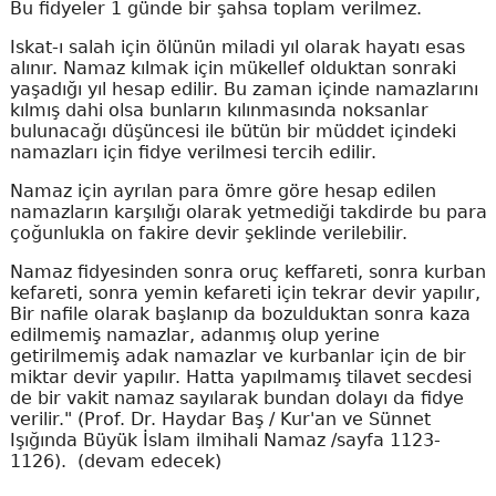
Bu fidyeler 1 günde bir şahsa toplam verilmez.
Iskat-ı salah için ölünün miladi yıl olarak hayatı esas
alınır. Namaz kılmak için mükellef olduktan sonraki
yaşadığı yıl hesap edilir. Bu zaman içinde namazlarını
kılmış dahi olsa bunların kılınmasında noksanlar
bulunacağı düşüncesi ile bütün bir müddet içindeki
namazları için fidye verilmesi tercih edilir.
Namaz için ayrılan para ömre göre hesap edilen
namazların karşılığı olarak yetmediği takdirde bu para
çoğunlukla on fakire devir şeklinde verilebilir.
Namaz fidyesinden sonra oruç keffareti, sonra kurban
kefareti, sonra yemin kefareti için tekrar devir yapılır,
Bir nafile olarak başlanıp da bozulduktan sonra kaza
edilmemiş namazlar, adanmış olup yerine
getirilmemiş adak namazlar ve kurbanlar için de bir
miktar devir yapılır. Hatta yapılmamış tilavet secdesi
de bir vakit namaz sayılarak bundan dolayı da fidye
verilir." (Prof. Dr. Haydar Baş / Kur'an ve Sünnet
Işığında Büyük İslam ilmihali Namaz /sayfa 1123-
1126).
(devam edecek)