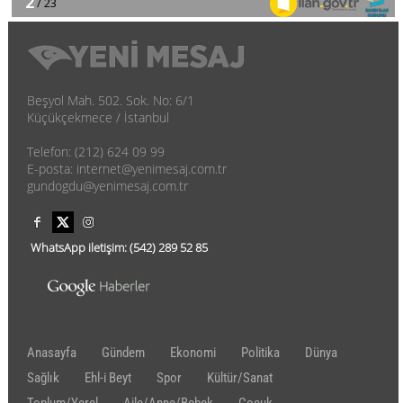
Beşyol Mah. 502. Sok. No: 6/1
Küçükçekmece / İstanbul
Telefon: (212) 624 09 99
E-posta: internet@yenimesaj.com.tr
gundogdu@yenimesaj.com.tr
WhatsApp iletişim:
(542)
289 52 85
Anasayfa
Gündem
Ekonomi
Politika
Dünya
Sağlık
Ehl-i Beyt
Spor
Kültür/Sanat
Toplum/Yerel
Aile/Anne/Bebek
Çocuk