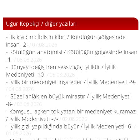
Uğur Kepekçi / diğer yazıları
- İlk kıvılcım: İblis'in kibri / Kötülüğün gölgesinde
insan -2-
/ 07.08.2026
- Kötülüğün anatomisi / Kötülüğün gölgesinde insan
-1-
/ 06.08.2026
- Dünyayı değiştiren sessiz güç iyiliktir / İyilik
Medeniyeti -10-
/ 05.08.2026
- İyilik bir medeniyet inşa eder / İyilik Medeniyeti -9-
/ 04.08.2026
- Güzel ahlâk en büyük mirastır / İyilik Medeniyeti
-8-
/ 03.08.2026
- Komşusu açken tok yatan bir medeniyet kuramaz
/ İyilik Medeniyeti -7-
/ 02.08.2026
- İyilik gizli yapıldığında büyür / İyilik Medeniyeti -6-
/
01.08.2026