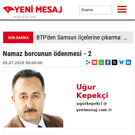
07 AĞUSTOS 2026
BTP’den Samsun ilçelerine çıkarma: Havza’da sel mağduru esnafa destek, Vezirköprü ve Bafra’da saha hamlesi
Namaz borcunun ödenmesi - 2
05.07.2020 00:00:00
Uğur
Kepekçi
ugurkepekci @
yenimesaj.com.tr