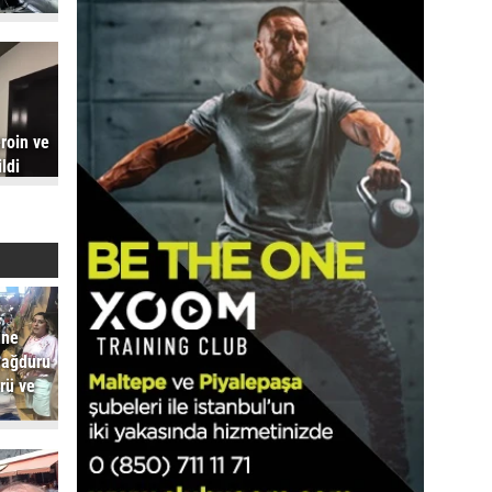
roin ve
ldi
ine
mağduru
rü ve