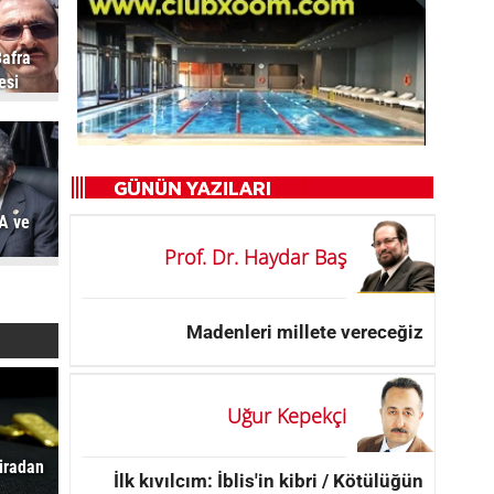
Bafra
esi
RA ve
Prof. Dr. Haydar Baş
Madenleri millete vereceğiz
Uğur Kepekçi
liradan
İlk kıvılcım: İblis'in kibri / Kötülüğün