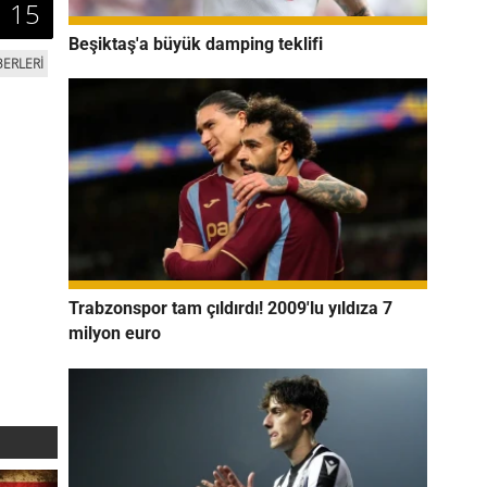
15
Beşiktaş'a büyük damping teklifi
ERLERİ
Trabzonspor tam çıldırdı! 2009'lu yıldıza 7
milyon euro