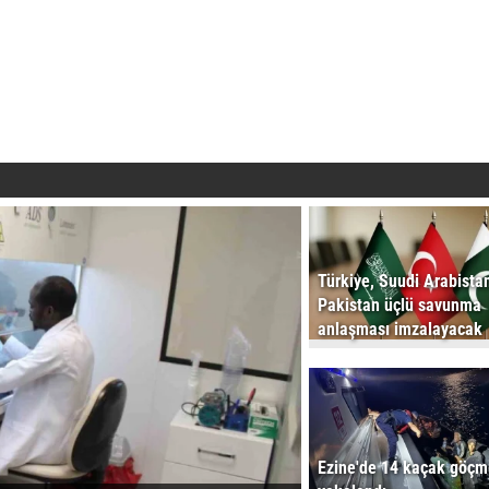
Türkiye, Suudi Arabista
Pakistan üçlü savunma
anlaşması imzalayacak
Ezine'de 14 kaçak göç