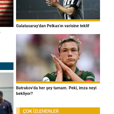
Galatasaray'dan Pelkas'ın varisine teklif
k
Batrakov'da her şey tamam. Peki, imza neyi
bekliyor?