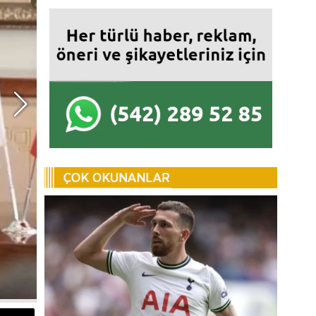
Doğumla ABD vatandaşlığı
Donald Trump kararn