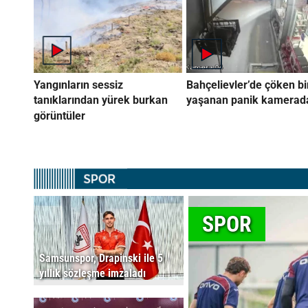
Yangınların sessiz
Bahçelievler’de çöken b
tanıklarından yürek burkan
yaşanan panik kamerad
görüntüler
SPOR
Samsunspor, Drapinski ile 5
yıllık sözleşme imzaladı