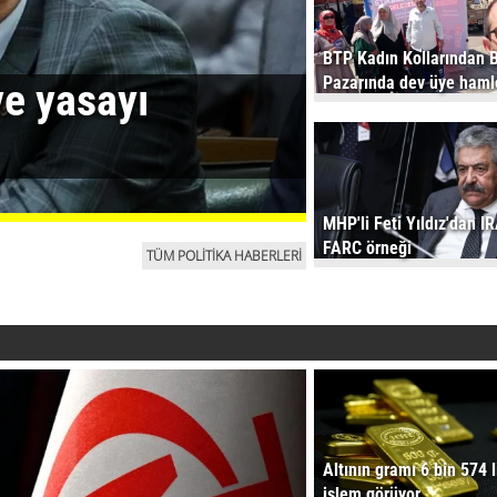
BTP Kadın Kollarından 
Pazarında dev üye haml
ve yasayı
MHP'li Feti Yıldız'dan I
FARC örneği
TÜM POLİTİKA HABERLERİ
Altının gramı 6 bin 574 
işlem görüyor