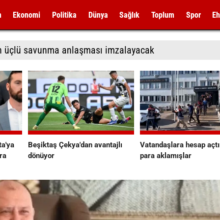
m
Ekonomi
Politika
Dünya
Sağlık
Toplum
Spor
Eh
tan üçlü savunma anlaşması imzalayacak
a'ya
Beşiktaş Çekya'dan avantajlı
Vatandaşlara hesap açtı
ra
dönüyor
para aklamışlar