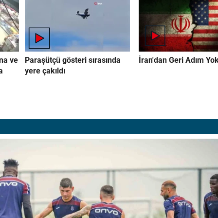
ina ve
Paraşütçü gösteri sırasında
İran'dan Geri Adım Yo
a
yere çakıldı