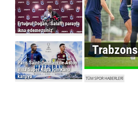
Ertuğrul Doğan, 'Salah'ı parayla
ikna edemezsiniz'
Trabzons
Paris Saint-Germain ile Aston
Villa Süper Kupa için karşı
karşıya
TÜM SPOR HABERLERİ