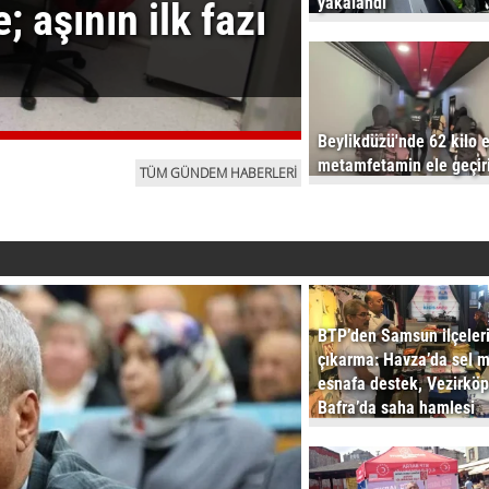
yakalandı
 aşının ilk fazı
Beylikdüzü'nde 62 kilo e
metamfetamin ele geçiri
TÜM GÜNDEM HABERLERİ
BTP’den Samsun ilçeler
çıkarma: Havza’da sel 
esnafa destek, Vezirköp
Bafra’da saha hamlesi