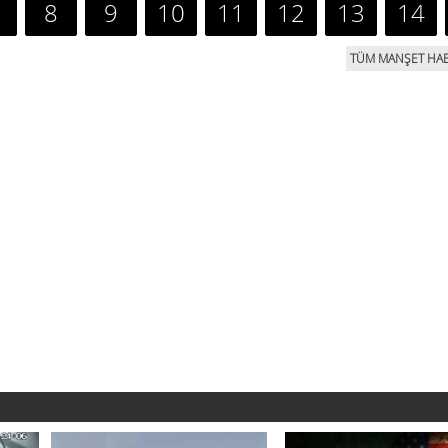
8
9
10
11
12
13
14
TÜM MANŞET HAB