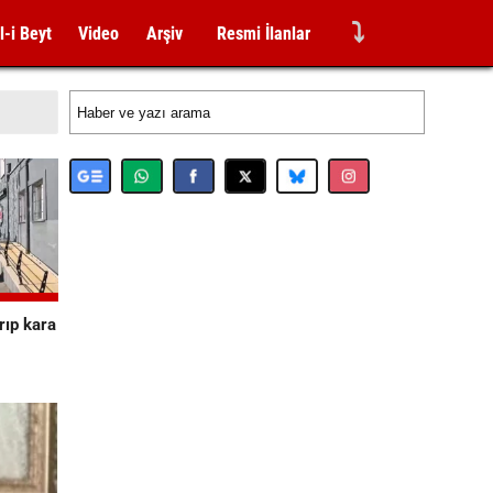
⤵
l-i Beyt
Video
Arşiv
Resmi İlanlar
rıp kara