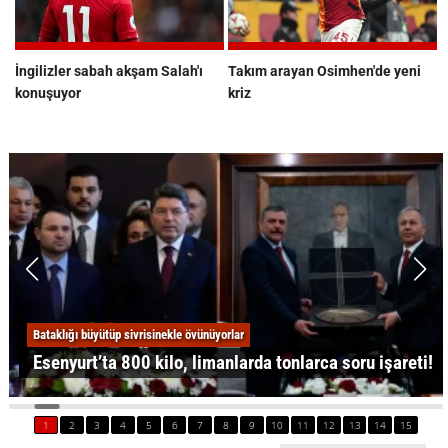
İngilizler sabah akşam Salah'ı
Takım arayan Osimhen'de yeni
konuşuyor
kriz
Bataklığı büyütüp sivrisinekle övünüyorlar
Esenyurt’ta 800 kilo, limanlarda tonlarca soru işareti!
1
2
3
4
5
6
7
8
9
10
11
12
13
14
15