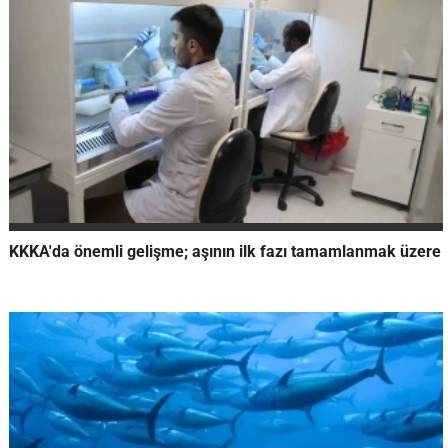
KKKA'da önemli gelişme; aşının ilk fazı tamamlanmak üzere