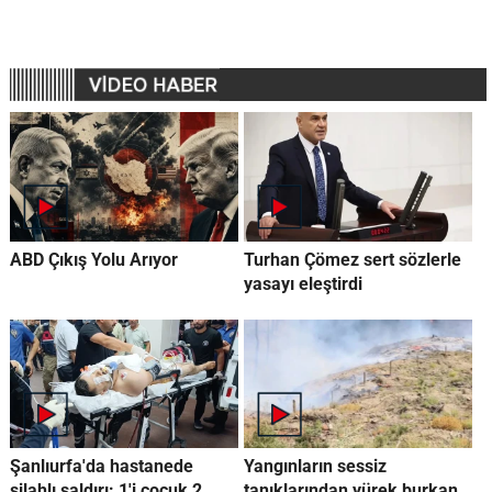
ABD Çıkış Yolu Arıyor
Turhan Çömez sert sözlerle
yasayı eleştirdi
Şanlıurfa'da hastanede
Yangınların sessiz
silahlı saldırı: 1'i çocuk 2
tanıklarından yürek burkan