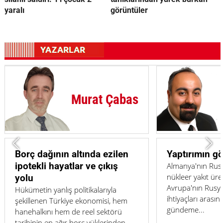
yaralı
görüntüler
Cem Bürüç
Yaptırımın görünmeyen sınırı
Sosyal medya
bitiriyor mu?
Almanya'nın Rusya ile bağlantılı
nükleer yakıt üretimine izin vermesi,
Aynı masada otur
Avrupa'nın Rusya politikası ile enerji
düşünün. Dördü
ihtiyaçları arasındaki gerilimi yeniden
önünde, gözleri 
gündeme...
Biri başka şehird
yazışıyor, diğeri h