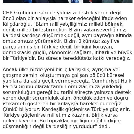
CHP Grubunun sürece yalnızca destek veren değil
öncü olan bir anlayışla hareket edeceğini ifade eden
Kılıçdaroğlu, "Bizim milliyetçiliğimiz; milleti bölmek
değil, milleti birleştirmektir. Bizim vatanseverliğimiz;
kardeşi kardeşe düşürmek değil, aynı bayrağın altında
omuz omuza yürümektir. Bizim ülkümüz; zayıf ve
parçalanmış bir Türkiye değil, birliğini koruyan,
demokrasisi güçlü, ekonomisi sağlam, itibarlı ve büyük
bir Türkiye'dir. Bu sürece tereddütsüz katkı vereceğiz.
Ancak ülkemizde yeni bir iç karışıklık, ayrışma ve
çatışma zemini oluşturmaya çalışan bölücü küresel
yapılara da asla geçit vermeyeceğiz. Cumhuriyet Halk
Partisi Grubu olarak tarihin omuzlarımıza yüklediği
sorumluluğun gereği bu tarihi süreçte yalnızca destek
veren değil; sorumluluk alan, öncülük eden ve doğru
istikameti gösteren bir anlayışla hareket edeceğiz.
Çünkü biliyoruz: Kardeşlik güçlenirse Türkiye güçlenir.
Türkiye güçlenirse milletimiz kazanır. Birlik varsa
gelecek vardır. Bu topraklar ayrılığın değil birliğin;
düşmanlığın değil kardeşliğin yurdudur" dedi.