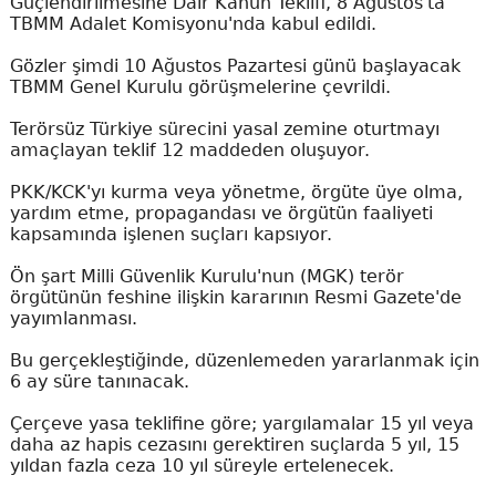
Güçlendirilmesine Dair Kanun Teklifi, 8 Ağustos'ta
TBMM Adalet Komisyonu'nda kabul edildi.
Gözler şimdi 10 Ağustos Pazartesi günü başlayacak
TBMM Genel Kurulu görüşmelerine çevrildi.
Terörsüz Türkiye sürecini yasal zemine oturtmayı
amaçlayan teklif 12 maddeden oluşuyor.
PKK/KCK'yı kurma veya yönetme, örgüte üye olma,
yardım etme, propagandası ve örgütün faaliyeti
kapsamında işlenen suçları kapsıyor.
Ön şart Milli Güvenlik Kurulu'nun (MGK) terör
örgütünün feshine ilişkin kararının Resmi Gazete'de
yayımlanması.
Bu gerçekleştiğinde, düzenlemeden yararlanmak için
6 ay süre tanınacak.
Çerçeve yasa teklifine göre; yargılamalar 15 yıl veya
daha az hapis cezasını gerektiren suçlarda 5 yıl, 15
yıldan fazla ceza 10 yıl süreyle ertelenecek.