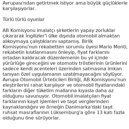
Avrupası'ndan getirtmek istiyor ama büyük güçlüklerle
karşılaşıyorlar.
Türlü türlü oyunlar
AB Komisyonu imalatçı şirketlerin yapay zorluklar
çıkararak İngilizler'i ülke dışında otomobil almaktan
alıkoymaya çalıştıklarını saptamış. Birlik
Komisyonu'nun rekabetten sorumlu üyesi Mario Monti,
rekabetin kısıtlanmasını önleyip, fiyat farklarını
ortadan kaldıracak düzenlemenin bu yıl içinde
yürürlüğe gireceğini ve otomotiv tröstlerinin ürünlerini
sadece kendi acenteleri üzerinden satmasına imkan
tanıyan özel uygulamanın uzatılmayacağını söylüyor.
Avrupa Otomobil Ürteticileri Birliği, AB Komisyonu'nun
eleştirilerini rahat karşılıyor ve otomobil fiyatlarındaki
farkların diğer tüketim mallarına kıyasla daha az
olduğunu savunuyor. Otomobil imalatçıları fiyat
farklarının kayıt işlemleri ve taşıt vergilerinden
kaynaklandığını ve örneğin Danimarka'daki taşıt
ruhsat masraflarının Lüksemburg'a göre 13 katı fazla
olduğunu öne sürüyorlar.