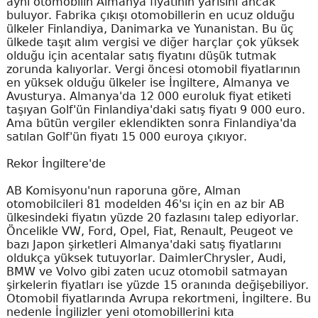
aynı otomobilin Almanya fiyatının yarısını ancak
buluyor. Fabrika çıkışı otomobillerin en ucuz olduğu
ülkeler Finlandiya, Danimarka ve Yunanistan. Bu üç
ülkede taşıt alım vergisi ve diğer harçlar çok yüksek
olduğu için acentalar satış fiyatını düşük tutmak
zorunda kalıyorlar. Vergi öncesi otomobil fiyatlarının
en yüksek olduğu ülkeler ise İngiltere, Almanya ve
Avusturya. Almanya'da 12 000 euroluk fiyat etiketi
taşıyan Golf'ün Finlandiya'daki satış fiyatı 9 000 euro.
Ama bütün vergiler eklendikten sonra Finlandiya'da
satılan Golf'ün fiyatı 15 000 euroya çıkıyor.
Rekor İngiltere'de
AB Komisyonu'nun raporuna göre, Alman
otomobilcileri 81 modelden 46'sı için en az bir AB
ülkesindeki fiyatın yüzde 20 fazlasını talep ediyorlar.
Öncelikle VW, Ford, Opel, Fiat, Renault, Peugeot ve
bazı Japon şirketleri Almanya'daki satış fiyatlarını
oldukça yüksek tutuyorlar. DaimlerChrysler, Audi,
BMW ve Volvo gibi zaten ucuz otomobil satmayan
şirkelerin fiyatları ise yüzde 15 oranında değişebiliyor.
Otomobil fiyatlarında Avrupa rekortmeni, İngiltere. Bu
nedenle İngilizler yeni otomobillerini kıta