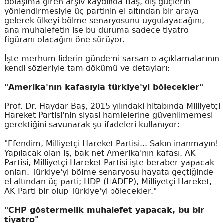
dolaşıma giren arşiv kaydında Baş, dış güçlerin
yönlendirmesiyle üç partinin el altından bir araya
gelerek ülkeyi bölme senaryosunu uygulayacağını,
ana muhalefetin ise bu duruma sadece tiyatro
figüranı olacağını öne sürüyor.
İşte merhum liderin gündemi sarsan o açıklamalarının
kendi sözleriyle tam dökümü ve detayları:
"Amerika'nın kafasıyla türkiye'yi bölecekler"
Prof. Dr. Haydar Baş, 2015 yılındaki hitabında Milliyetçi
Hareket Partisi'nin siyasi hamlelerine güvenilmemesi
gerektiğini savunarak şu ifadeleri kullanıyor:
"Efendim, Milliyetçi Hareket Partisi... Sakın inanmayın!
Yapılacak olan iş, bak net Amerika'nın kafası. AK
Partisi, Milliyetçi Hareket Partisi işte beraber yapacak
onları. Türkiye'yi bölme senaryosu hayata geçtiğinde
el altından üç parti; HDP (HADEP), Milliyetçi Hareket,
AK Parti bir olup Türkiye'yi bölecekler."
"CHP göstermelik muhalefet yapacak, bu bir
tiyatro"