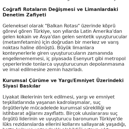
Coğrafi Rotaların Değişmesi ve Limanlardaki
Denetim Zafiyeti
Geleneksel olarak "Balkan Rotası" üzerinde köprü
görevi gören Türkiye, son yıllarda Latin Amerika'dan
gelen kokain ve Asya'dan gelen sentetik uyuşturucular
(metamfetamin) için doğrudan bir merkez ve varış
noktası haline dönüştü. Büyük limanlara
konteynerlerle giren uyuşturucuların zamanında
engellenememesi, iç piyasada Esenyurt gibi metropol
çeperlerinde tonlarca uyuşturucunun depolanmasına
ve imal edilmesine zemin hazırladı.
Kurumsal Çürüme ve Yargı/Emniyet Üzerindeki
Siyasi Baskılar
Liyakat ilkelerinin terk edilmesi, yargı ve emniyet
teşkilatlarında yaşanan kadrolaşmalar, suç
örgütleriyle mücadelede kurumsal sürekliliği ve
istihbarat ağlarını zayıflattı. Birçok uluslararası suç
örgütü liderinin ve uyuşturucu baronunun Türkiye'de
lüks rezidanslarda ellerini kollarını sallayarak yaşadığı,