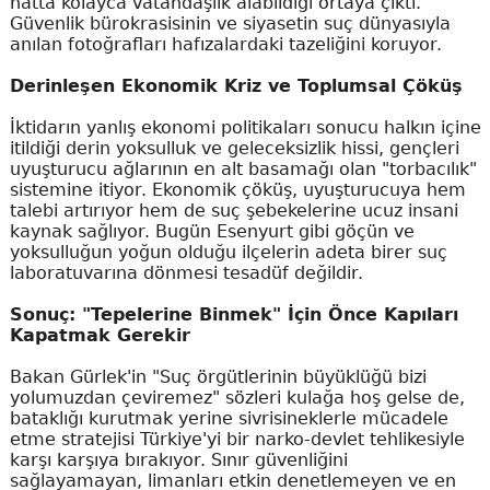
hatta kolayca vatandaşlık alabildiği ortaya çıktı.
Güvenlik bürokrasisinin ve siyasetin suç dünyasıyla
anılan fotoğrafları hafızalardaki tazeliğini koruyor.
Derinleşen Ekonomik Kriz ve Toplumsal Çöküş
İktidarın yanlış ekonomi politikaları sonucu halkın içine
itildiği derin yoksulluk ve geleceksizlik hissi, gençleri
uyuşturucu ağlarının en alt basamağı olan "torbacılık"
sistemine itiyor. Ekonomik çöküş, uyuşturucuya hem
talebi artırıyor hem de suç şebekelerine ucuz insani
kaynak sağlıyor. Bugün Esenyurt gibi göçün ve
yoksulluğun yoğun olduğu ilçelerin adeta birer suç
laboratuvarına dönmesi tesadüf değildir.
Sonuç: "Tepelerine Binmek" İçin Önce Kapıları
Kapatmak Gerekir
Bakan Gürlek'in "Suç örgütlerinin büyüklüğü bizi
yolumuzdan çeviremez" sözleri kulağa hoş gelse de,
bataklığı kurutmak yerine sivrisineklerle mücadele
etme stratejisi Türkiye'yi bir narko-devlet tehlikesiyle
karşı karşıya bırakıyor. Sınır güvenliğini
sağlayamayan, limanları etkin denetlemeyen ve en