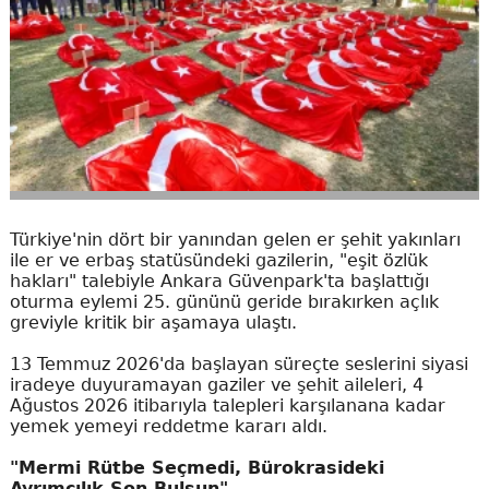
Türkiye'nin dört bir yanından gelen er şehit yakınları
ile er ve erbaş statüsündeki gazilerin, "eşit özlük
hakları" talebiyle Ankara Güvenpark'ta başlattığı
oturma eylemi 25. gününü geride bırakırken açlık
greviyle kritik bir aşamaya ulaştı.
13 Temmuz 2026'da başlayan süreçte seslerini siyasi
iradeye duyuramayan gaziler ve şehit aileleri, 4
Ağustos 2026 itibarıyla talepleri karşılanana kadar
yemek yemeyi reddetme kararı aldı.
"Mermi Rütbe Seçmedi, Bürokrasideki
Ayrımcılık Son Bulsun"