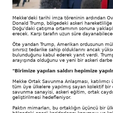
Mekke'deki tarihi imza töreninin ardından Ov
Donald Trump, bölgedeki askeri hareketliliğe
Doğu'daki çatışma ortamının sonuna yaklaşıl
erecek. Karşı tarafın uzun süre dayanabile
Öte yandan Trump, Amerikan ordusunun mühimm
sınırsız tedarike sahip olduklarını ancak yükse
bulunduğunu kabul ederek yanıt verdi. Trump 
arayışında olduğunu ve yeni bir askeri darbe 
"Birimize yapılan saldırı hepimize yapıl
Mekke Ortak Savunma Anlaşması, katılımcı üç 
tüm üye ülkelere yapılmış sayan kolektif bir
savunma sanayisi, askeri eğitim, ortak caydırıc
geliştirilmesi hedefleniyor.
Paktın mimarları, bu ortaklığın üçüncü bir ülk