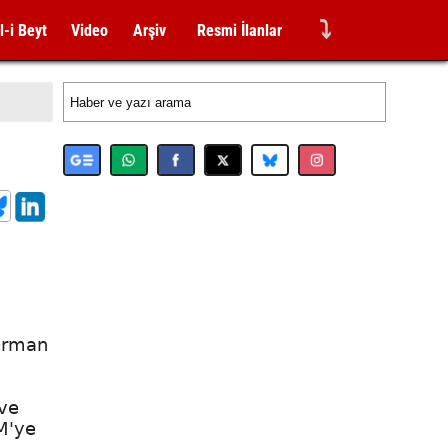
⤵
l-i Beyt
Video
Arşiv
Resmi İlanlar
.
Orman
 ve
MM'ye