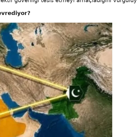
lektif güvenliği tesis etmeyi amaçladığını vurguluy
vrediyor?