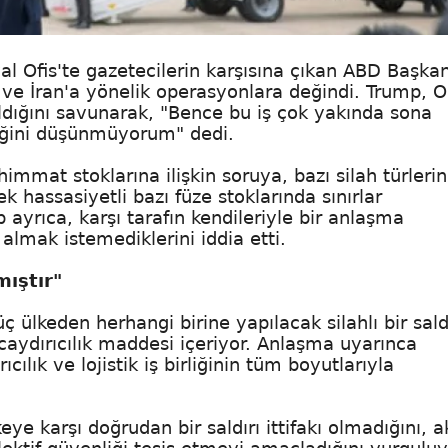
al Ofis'te gazetecilerin karşısına çıkan ABD Başkan
 ve İran'a yönelik operasyonlara değindi. Trump, O
dığını savunarak, "Bence bu iş çok yakında sona
ceğini düşünmüyorum" dedi.
at stoklarına ilişkin soruya, bazı silah türleri
k hassasiyetli bazı füze stoklarında sınırlar
ayrıca, karşı tarafın kendileriyle bir anlaşma
almak istemediklerini iddia etti.
mıştır"
ülkeden herhangi birine yapılacak silahlı bir saldı
 caydırıcılık maddesi içeriyor. Anlaşma uyarınca
ılık ve lojistik iş birliğinin tüm boyutlarıyla
eye karşı doğrudan bir saldırı ittifakı olmadığını, a