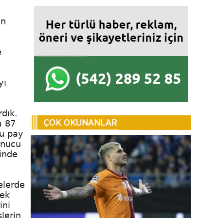
ün
e
yı
dık.
m 87
bu pay
onucu
inde
elerde
tek
ini
lerin