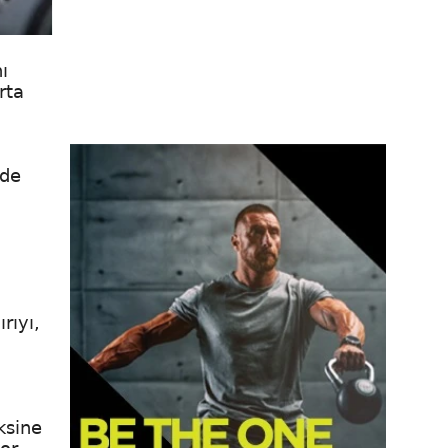
ı
rta
nde
rıyı,
ksine