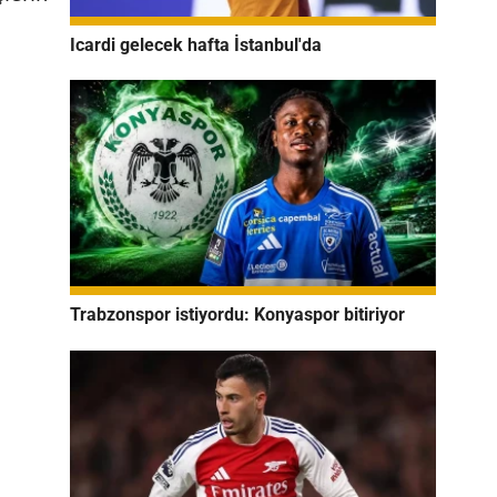
Icardi gelecek hafta İstanbul'da
Trabzonspor istiyordu: Konyaspor bitiriyor
e