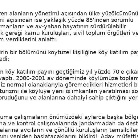
ren alanların yönetimi açısından ülke yüzölçümün
i açısından ise yaklaşık yüzde 85'inden sorumlu
rmanların ve av-yaban hayatının sürdürülebilir
 gereği kamu kuruluşları, sivil toplum örgütleri v
m verdiklerini anlattı.
irin bir bölümünü köytüzel kişiliğine köy katılım pa
edi:
öy katılım payını geçtiğimiz yıl yüzde 70'e çıkar
er yaptı. 2000-2001 av döneminde köylümüze topla
miz normal olanaklarıyla göremedikleri hizmetleri 
turizmi ile köylüye yeni iş imkanları yaratılması s
ruduğunu ve alanlarına dahaiyi sahip çıktığını yer
 koruma çalışmaların önümüzdeki aylarda başka bölg
ma ve kontrol çalışmalarında jandarmadan da des
larına avcıların ve gönüllü kuruluşların temsilciler
ını yeniden başlatacaklarını bildirdi. Aday müfettiş