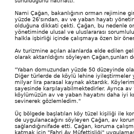
sunulduğunu hatırlattı.
Nami Çağan, bakanlığının orman rejimine gi
yüzde 26'sından, av ve yaban hayatı yönetim
olduğuna dikkati çekti. Çağan, bu nedenle o
yönetiminde ulusal ve uluslararası sorumluluk
halkla işbirliği içinde çalışmaya özen bir öne
Av turizmine açılan alanlarda elde edilen gel
olarak aktarıldığını söyleyen Çağan,şunları d
"Yaban domuzundan yüzde 50 düzeyinde olan k
Diğer türlerde de köylü lehine iyileştirmel
milyar lira parasal kaynak aktardık. Köyleri
sayesinde karşılayabilmektedirler. Ayrıca av 
köylümüzün av ve yaban hayatını daha iyi ko
sevinerek gözlemledim."
Üç bölgede başlatılan köy tüzel kişiliği ile
de uygulanacağını söyleyen Çağan, av koru
sağlandığınıifade etti. Çağan, koruma çalışma
katmak için "Fahri Av Müfettişliği" uygulamas