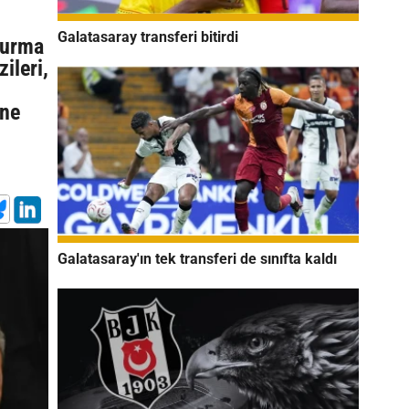
Galatasaray transferi bitirdi
turma
ileri,
ene
Galatasaray'ın tek transferi de sınıfta kaldı