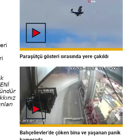
eri
.
Paraşütçü gösteri sırasında yere çakıldı
ri
lk
YENİ
gündür
kkınız
nları
Bahçelievler’de çöken bina ve yaşanan panik
kamerada