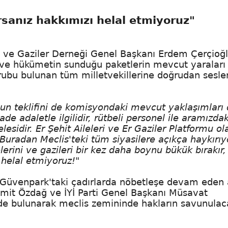
rsanız hakkımızı helal etmiyoruz"
ri ve Gaziler Derneği Genel Başkanı Erdem Çerçioğl
erin ve hükümetin sunduğu paketlerin mevcut yaraları
grubu bulunan tüm milletvekillerine doğrudan sesle
nun teklifini de komisyondaki mevcut yaklaşımları
e adaletle ilgilidir, rütbeli personel ile aramızdak
sidir. Er Şehit Aileleri ve Er Gaziler Platformu ol
 Buradan Meclis'teki tüm siyasilere açıkça haykırı
erini ve gazileri bir kez daha boynu bükük bırakır, 
 helal etmiyoruz!"
, Güvenpark'taki çadırlarda nöbetleşe devam eden 
Ümit Özdağ ve İYİ Parti Genel Başkanı Müsavat
de bulunarak meclis zemininde hakların savunulac