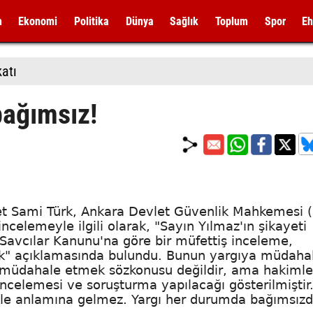
m
Ekonomi
Politika
Dünya
Sağlık
Toplum
Spor
Eh
katı
bağımsız!
t Sami Türk, Ankara Devlet Güvenlik Mahkemesi
celemeyle ilgili olarak, "Sayın Yılmaz'ın şikayeti
e Savcılar Kanunu'na göre bir müfettiş inceleme,
ik" açıklamasında bulundu. Bunun yargıya müdaha
a müdahale etmek sözkonusu değildir, ama hakimle
incelemesi ve soruşturma yapılacağı gösterilmiştir
le anlamına gelmez. Yargı her durumda bağımsızd