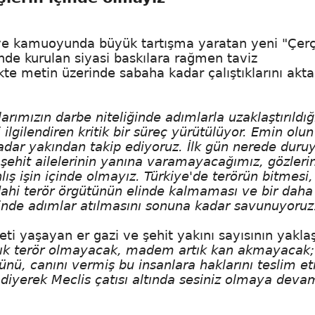
ve kamuoyunda büyük tartışma yaratan yeni "Çer
inde kurulan siyasi baskılara rağmen taviz
kte metin üzerinde sabaha kadar çalıştıklarını akt
rımızın darbe niteliğinde adımlarla uzaklaştırıldığı
ilgilendiren kritik bir süreç yürütülüyor. Emin olun
adar yakından takip ediyoruz. İlk gün nerede duru
şehit ailelerinin yanına varamayacağımız, gözleri
ış işin içinde olmayız. Türkiye'de terörün bitmesi,
dahi terör örgütünün elinde kalmaması ve bir daha 
nde adımlar atılmasını sonuna kadar savunuyoruz
ti yaşayan er gazi ve şehit yakını sayısının yaklaş
ık terör olmayacak, madem artık kan akmayacak;
ünü, canını vermiş bu insanlara haklarını teslim e
af diyerek Meclis çatısı altında sesiniz olmaya deva