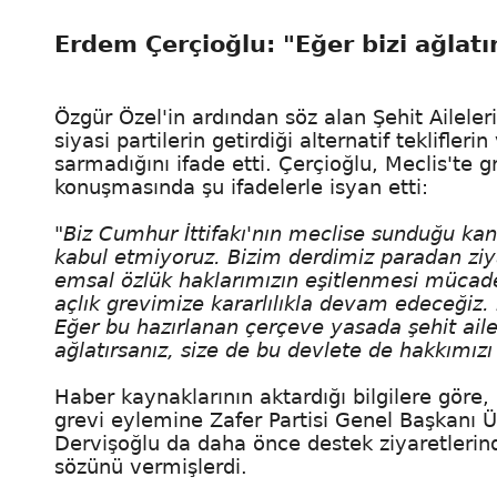
Erdem Çerçioğlu: "Eğer bizi ağlatı
Özgür Özel'in ardından söz alan Şehit Ailele
siyasi partilerin getirdiği alternatif teklifl
sarmadığını ifade etti. Çerçioğlu, Meclis'te 
konuşmasında şu ifadelerle isyan etti:
"Biz Cumhur İttifakı'nın meclise sunduğu ka
kabul etmiyoruz. Bizim derdimiz paradan ziyad
emsal özlük haklarımızın eşitlenmesi mücadele
açlık grevimize kararlılıkla devam edeceğiz.
Eğer bu hazırlanan çerçeve yasada şehit ailel
ağlatırsanız, size de bu devlete de hakkımızı
Haber kaynaklarının aktardığı bilgilere göre
grevi eylemine Zafer Partisi Genel Başkanı 
Dervişoğlu da daha önce destek ziyaretlerin
sözünü vermişlerdi.