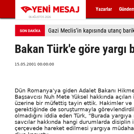
Yazarlar
Günde
06 AĞUSTOS 2026
Gazi Meclis’in kapısında utanç bari
Bakan Türk'e göre yargı 
15.05.2001 00:00:00
Dün Romanya'ya giden Adalet Bakanı Hikme
Başsavcısı Nuh Mete Yüksel hakkında açılan in
üzerine bir müfettiş tayin ettik. Hakimler v
gerektiğinde de soruşturmayla görevlendird
olmadığını iddia eden Türk, "Burada yargıy
savcılar hakkında hangi durumlarda disiplin 
çerçevede hareket edilmesi yargıya müdaha