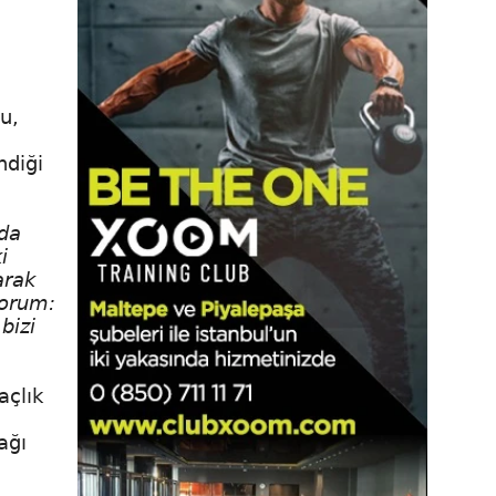
u,
ndiği
 da
i
arak
yorum:
bizi
açlık
ağı