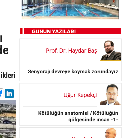
ı
de
Prof. Dr. Haydar Baş
Senyorajı devreye koymak zorundayız
ikleri
ı
Uğur Kepekçi
Kötülüğün anatomisi / Kötülüğün
gölgesinde insan -1-