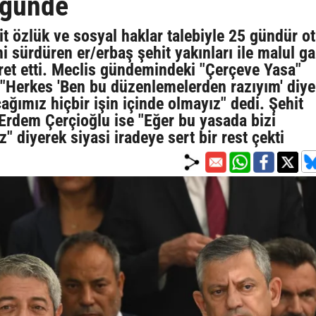
 günde
it özlük ve sosyal haklar talebiyle 25 gündür o
 sürdüren er/erbaş şehit yakınları ile malul gaz
ret etti. Meclis gündemindeki "Çerçeve Yasa"
 "Herkes 'Ben bu düzenlemelerden razıyım' diy
ımız hiçbir işin içinde olmayız" dedi. Şehit
 Erdem Çerçioğlu ise "Eğer bu yasada bizi
" diyerek siyasi iradeye sert bir rest çekti