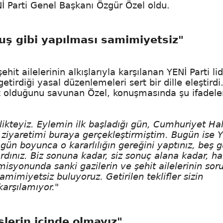
Nİ Parti Genel Başkanı Özgür Özel oldu.
uş gibi yapılması samimiyetsiz"
it ailelerinin alkışlarıyla karşılanan YENİ Parti lid
rdiği yasal düzenlemeleri sert bir dille eleştirdi
t olduğunu savunan Özel, konuşmasında şu ifadele
ikteyiz. Eylemin ilk başladığı gün, Cumhuriyet Ha
n ziyaretimi buraya gerçekleştirmiştim. Bugün ise 
gün boyunca o kararlılığın gereğini yaptınız, beş 
ardınız. Biz sonuna kadar, siz sonuç alana kadar, ha
isyonunda sanki gazilerin ve şehit ailelerinin soru
amimiyetsiz buluyoruz. Getirilen teklifler sizin
 karşılamıyor."
lerin içinde olmayız"