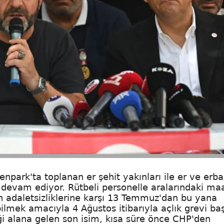
npark'ta toplanan er şehit yakınları ile er ve erba
la devam ediyor. Rütbeli personelle aralarındaki ma
an adaletsizliklerine karşı 13 Temmuz'dan bu yana
lmek amacıyla 4 Ağustos itibarıyla açlık grevi başl
iği alana gelen son isim, kısa süre önce CHP'den