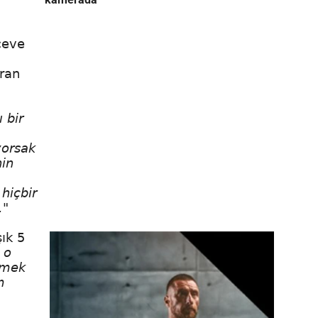
çeve
aran
 bir
yorsak
nin
hiçbir
."
ık 5
 o
tmek
m