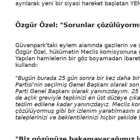
ayrılarak yeni bir siyasi hareket başlatan YE
Özgür Özel: "Sorunlar çözülüyorm
Güvenpark'taki eylem alanında gazilerin ve şeh
Özgür Özel, hükümetin Meclis komisyonuna geti
Yapılan hamlelerin bir göz boyamadan ibare
kullandı:
"Bugün burada 25 gün sonra bir kez daha birl
Partisi'nin seçilmiş Genel Başkanı olarak so
Parti Genel Başkanı olarak yanınızdayım. 25 
de açlık greviyle tepkinizi en üst düzeye çık
teslim edilene kadar yanınızdayız. Meclis kom
çözülüyormuş gibi bir izlenim yaratılmasını s
taleplerinizi ve beklentilerinizi hiçbir şekilde
"Biz gözünüze bakamayacağımız iş