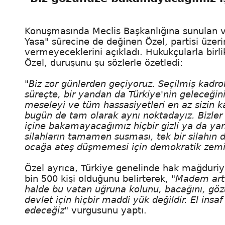
Konuşmasında Meclis Başkanlığına sunulan 
Yasa" sürecine de değinen Özel, partisi üzer
vermeyeceklerini açıkladı. Hukukçularla birli
Özel, duruşunu şu sözlerle özetledi:
"Biz zor günlerden geçiyoruz. Seçilmiş kadrola
süreçte, bir yandan da Türkiye'nin geleceğini 
meseleyi ve tüm hassasiyetleri en az sizin k
bugün de tam olarak aynı noktadayız. Bizler 
içine bakamayacağımız hiçbir gizli ya da yanl
silahların tamamen susması, tek bir silahın 
ocağa ateş düşmemesi için demokratik zemi
Özel ayrıca, Türkiye genelinde hak mağduriye
bin 500 kişi olduğunu belirterek,
"Madem art
halde bu vatan uğruna kolunu, bacağını, göz
devlet için hiçbir maddi yük değildir. El ins
edeceğiz"
vurgusunu yaptı.