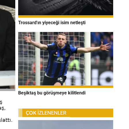
Trossard'ın yiyeceği isim netleşti
Beşiktaş bu görüşmeye kilitlendi
ş
aş,
attı.