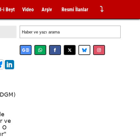
⤵
l-i Beyt
Video
Arşiv
Resmi İlanlar
 (DGM)
le
r ve
. O
ır"