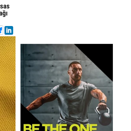
esas
ağı