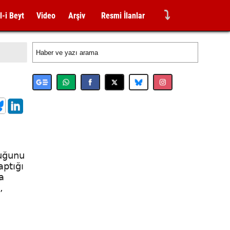
⤵
l-i Beyt
Video
Arşiv
Resmi İlanlar
duğunu
aptığı
a
,