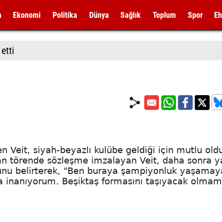
m
Ekonomi
Politika
Dünya
Sağlık
Toplum
Spor
Eh
etti
en Veit, siyah-beyazlı kulübe geldiği için mutlu ol
lan törende sözleşme imzalayan Veit, daha sonra y
uğunu belirterek, "Ben buraya şampiyonluk yaşamay
 inanıyorum. Beşiktaş formasını taşıyacak olmam