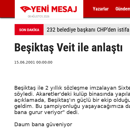
Yazarlar
Günde
08 AĞUSTOS 2026
232 belediye başkanı CHP’den istifa 
Beşiktaş Veit ile anlaştı
15.06.2001 00:00:00
Beşiktaş ile 2 yıllık sözleşme imzalayan Sixt
söyledi. Akaretler'deki kulüp binasında yapı
açıklamada, Beşiktaş'ın güçlü bir ekip old
geldim. Bu şampiyonluğu yaşayacağımıza da
bana gurur veriyor" dedi.
Daum bana güveniyor