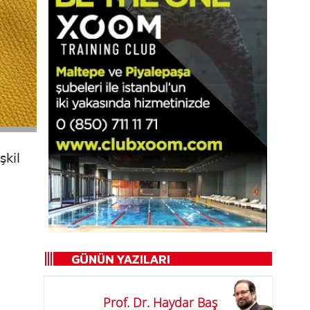
şkil
Prof. Dr. Haydar Baş