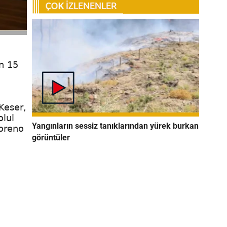
n 15
Keser,
olul
Yangınların sessiz tanıklarından yürek burkan
Moreno
görüntüler