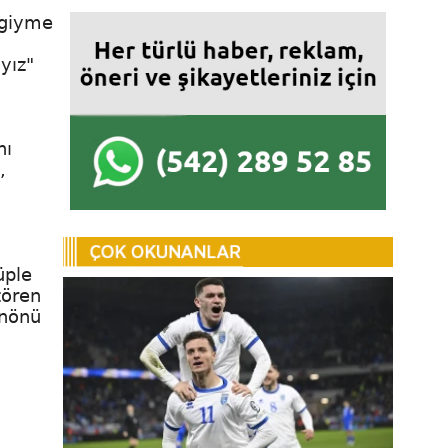
 giyme
yız"
nı
,
üple
 tören
İnönü