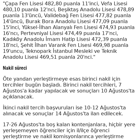
"Çapa Fen Lisesi 482,80 puanla 11'inci, Vefa Lisesi
480,10 puanla 12'nci, Beşiktaş Anadolu Lisesi 478,89
puanla 13'üncü, Validebağ Fen Lisesi 477,82 puanla
14'üncü, Burak Bora Anadolu Lisesi 477,09 puanla
15'inci, Yüksel-İlhan Alanyalı Fen Lisesi 474,93 puanla
16'ncı, Pertevniyal Lisesi 474,49 puanla 17'nci,
Kadıköy Anadolu İmam Hatip Lisesi 472,39 puanla
18'nci, Şehit İlhan Varank Fen Lisesi 469,98 puanla
19'uncu, Teknopark İstanbul Mesleki ve Teknik
Anadolu Lisesi 469,51 puanla 20'nci."
Nakil süreci
Öte yandan yerleştirmeye esas birinci nakil için
tercihler bugün başladı. Birinci nakil tercihleri, 7
Ağustos'a kadar yapılacak ve sonuçları 10 Ağustos'ta
açıklanacak.
İkinci nakil tercih başvuruları ise 10-12 Ağustos'ta
alınacak ve sonuçlar 14 Ağustos'ta ilan edilecek.
17-26 Ağustos'ta boş kalan kontenjanlara, hiçbir yere
yerleşemeyen öğrenciler için il/ilçe öğrenci
yerleştirme ve nakil komisyonlarınca yerleştirme