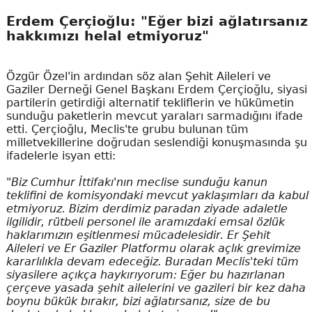
Erdem Çerçioğlu: "Eğer bizi ağlatırsanız
hakkımızı helal etmiyoruz"
Özgür Özel'in ardından söz alan Şehit Aileleri ve
Gaziler Derneği Genel Başkanı Erdem Çerçioğlu, siyasi
partilerin getirdiği alternatif tekliflerin ve hükümetin
sunduğu paketlerin mevcut yaraları sarmadığını ifade
etti. Çerçioğlu, Meclis'te grubu bulunan tüm
milletvekillerine doğrudan seslendiği konuşmasında şu
ifadelerle isyan etti:
"Biz Cumhur İttifakı'nın meclise sunduğu kanun
teklifini de komisyondaki mevcut yaklaşımları da kabul
etmiyoruz. Bizim derdimiz paradan ziyade adaletle
ilgilidir, rütbeli personel ile aramızdaki emsal özlük
haklarımızın eşitlenmesi mücadelesidir. Er Şehit
Aileleri ve Er Gaziler Platformu olarak açlık grevimize
kararlılıkla devam edeceğiz. Buradan Meclis'teki tüm
siyasilere açıkça haykırıyorum: Eğer bu hazırlanan
çerçeve yasada şehit ailelerini ve gazileri bir kez daha
boynu bükük bırakır, bizi ağlatırsanız, size de bu