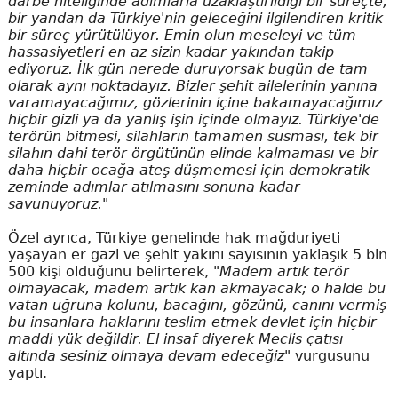
darbe niteliğinde adımlarla uzaklaştırıldığı bir süreçte,
bir yandan da Türkiye'nin geleceğini ilgilendiren kritik
bir süreç yürütülüyor. Emin olun meseleyi ve tüm
hassasiyetleri en az sizin kadar yakından takip
ediyoruz. İlk gün nerede duruyorsak bugün de tam
olarak aynı noktadayız. Bizler şehit ailelerinin yanına
varamayacağımız, gözlerinin içine bakamayacağımız
hiçbir gizli ya da yanlış işin içinde olmayız. Türkiye'de
terörün bitmesi, silahların tamamen susması, tek bir
silahın dahi terör örgütünün elinde kalmaması ve bir
daha hiçbir ocağa ateş düşmemesi için demokratik
zeminde adımlar atılmasını sonuna kadar
savunuyoruz."
Özel ayrıca, Türkiye genelinde hak mağduriyeti
yaşayan er gazi ve şehit yakını sayısının yaklaşık 5 bin
500 kişi olduğunu belirterek,
"Madem artık terör
olmayacak, madem artık kan akmayacak; o halde bu
vatan uğruna kolunu, bacağını, gözünü, canını vermiş
bu insanlara haklarını teslim etmek devlet için hiçbir
maddi yük değildir. El insaf diyerek Meclis çatısı
altında sesiniz olmaya devam edeceğiz"
vurgusunu
yaptı.