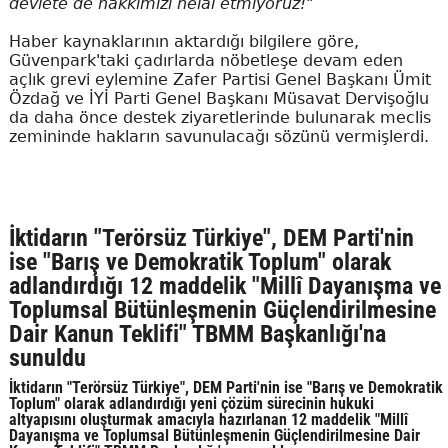
devlete de hakkımızı helal etmiyoruz!"
Haber kaynaklarının aktardığı bilgilere göre,
Güvenpark'taki çadırlarda nöbetleşe devam eden
açlık grevi eylemine Zafer Partisi Genel Başkanı Ümit
Özdağ ve İYİ Parti Genel Başkanı Müsavat Dervişoğlu
da daha önce destek ziyaretlerinde bulunarak meclis
zemininde hakların savunulacağı sözünü vermişlerdi.
İktidarın "Terörsüz Türkiye", DEM Parti'nin
ise "Barış ve Demokratik Toplum" olarak
adlandırdığı 12 maddelik "Millî Dayanışma ve
Toplumsal Bütünleşmenin Güçlendirilmesine
Dair Kanun Teklifi" TBMM Başkanlığı'na
sunuldu
İktidarın "Terörsüz Türkiye", DEM Parti'nin ise "Barış ve Demokratik
Toplum" olarak adlandırdığı yeni çözüm sürecinin hukuki
altyapısını oluşturmak amacıyla hazırlanan 12 maddelik "Millî
Dayanışma ve Toplumsal Bütünleşmenin Güçlendirilmesine Dair