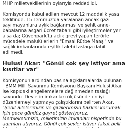
MHP milletvekillerinin oylarıyla reddedildi.
Komisyonda kabul edilen mevcut 12 maddelik yasa
teklifinde, 15 Temmuz'da yaralanan ancak gazi
sayılmayanlara aylık bağlanması ve şehit anne-
babalarına asgari ücret tabanı gibi iyileştirmeler yer
alsa da; Güvenpark'ta açlık grevi yapan terörle
mücadele malulü erlerin "Emsal Rütbe Maaşı" ve
sağlık imkanlarında eşitlik talebi taslağa dahil
edilmedi.
Hulusi Akar: "Gönül çok şey istiyor ama
kısıtlar var"
Komisyonun ardından basına açıklamalarda bulunan
TBMM Milli Savunma Komisyonu Başkanı Hulusi Akar
ise kapıdaki engellemelere değinmeden taslağı
savundu. Devletin imkanları ölçüsünde en iyi
düzenlemeyi yapmaya çalıştıklarını belirten Akar,
"Şehit ailelerimizin ve gazilerimizin hakkını korumak
için gece gündüz gayret gösteriyoruz.
Memleketimizin, milletimizin imkanları nispetinde bu
adımları atıyoruz. Gönül çok şeyler istiyor fakat belli