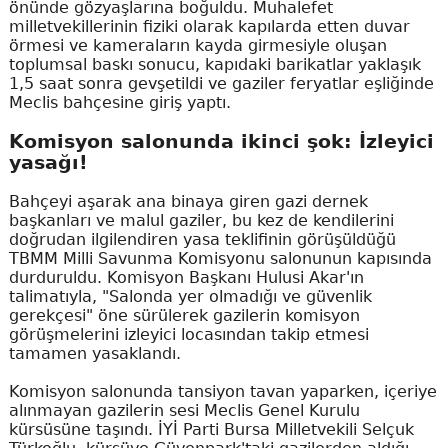
önünde gözyaşlarına boğuldu. Muhalefet
milletvekillerinin fiziki olarak kapılarda etten duvar
örmesi ve kameraların kayda girmesiyle oluşan
toplumsal baskı sonucu, kapıdaki barikatlar yaklaşık
1,5 saat sonra gevşetildi ve gaziler feryatlar eşliğinde
Meclis bahçesine giriş yaptı.
Komisyon salonunda ikinci şok: İzleyici
yasağı!
Bahçeyi aşarak ana binaya giren gazi dernek
başkanları ve malul gaziler, bu kez de kendilerini
doğrudan ilgilendiren yasa teklifinin görüşüldüğü
TBMM Milli Savunma Komisyonu salonunun kapısında
durduruldu. Komisyon Başkanı Hulusi Akar'ın
talimatıyla, "Salonda yer olmadığı ve güvenlik
gerekçesi" öne sürülerek gazilerin komisyon
görüşmelerini izleyici locasından takip etmesi
tamamen yasaklandı.
Komisyon salonunda tansiyon tavan yaparken, içeriye
alınmayan gazilerin sesi Meclis Genel Kurulu
kürsüsüne taşındı. İYİ Parti Bursa Milletvekili Selçuk