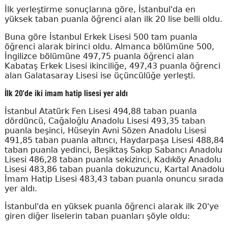
İlk yerleştirme sonuçlarına göre, İstanbul'da en
yüksek taban puanla öğrenci alan ilk 20 lise belli oldu.
Buna göre İstanbul Erkek Lisesi 500 tam puanla
öğrenci alarak birinci oldu. Almanca bölümüne 500,
İngilizce bölümüne 497,75 puanla öğrenci alan
Kabataş Erkek Lisesi ikinciliğe, 497,43 puanla öğrenci
alan Galatasaray Lisesi ise üçüncülüğe yerleşti.
İlk 20'de iki imam hatip lisesi yer aldı
İstanbul Atatürk Fen Lisesi 494,88 taban puanla
dördüncü, Cağaloğlu Anadolu Lisesi 493,35 taban
puanla beşinci, Hüseyin Avni Sözen Anadolu Lisesi
491,85 taban puanla altıncı, Haydarpaşa Lisesi 488,84
taban puanla yedinci, Beşiktaş Sakıp Sabancı Anadolu
Lisesi 486,28 taban puanla sekizinci, Kadıköy Anadolu
Lisesi 483,86 taban puanla dokuzuncu, Kartal Anadolu
İmam Hatip Lisesi 483,43 taban puanla onuncu sırada
yer aldı.
İstanbul'da en yüksek puanla öğrenci alarak ilk 20'ye
giren diğer liselerin taban puanları şöyle oldu: