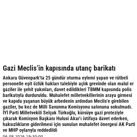
Gazi Meclis’in kapısında utanç barikatı
Ankara Güvenpark'ta 25 gündür oturma eylemi yapan ve rütbeli
personelle eşit özlük hakları talebiyle açlık grevinde olan malul er
gaziler ile şehit yakınları, davet edildikleri TBMM kapısında polis
barikatıyla durduruldu. Muhalefet milletvekillerinin araya girmesi
ve kapıda yaşanan büyük arbedenin ardından Meclis'e girebilen
gaziler, bu kez de Milli Savunma Komisyonu salonuna sokulmadı.
İYİ Parti Milletvekili Selçuk Türkoğlu, kürsüye gazi proteziyle
çıkarak Komisyon Başkanı Hulusi Akar'ı istifaya davet ederken,
haksızlıkların giderilmesi için sunulan muhalefet önergesi AK Parti
ve MHP oylarıyla reddedildi
06.08.2026 19:30:00