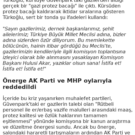
Türkoğlu, kürsüye Güvenpark'taki gazilerden aldığı
gerçek bir "gazi protez bacağı" ile çıktı. Kürsüden
protez bacağı kaldırarak iktidar sıralarına gösteren
Türkoğlu, sert bir tonda şu ifadeleri kullandı:
"Sayın gazilerimiz, dernek başkanlarımız, şehit
ailelerimiz; Türkiye Büyük Millet Meclisi adına, bizler
adına sizlerden özür diliyorum. Bu memlekette
bölücünün, hainin itibar gördüğü bu Meclis'te,
gazilerimizin kendileriyle ilgili komisyon toplantısına
izleyici olarak bile alınmasını yasaklayan Komisyon
Başkanı Hulusi Akar, yazıklar olsun sana! İstifa et!
İstifa et! İstifa et!"
Önerge AK Parti ve MHP oylarıyla
reddedildi
İçeride bu kriz yaşanırken muhalefet partileri,
Güvenpark'taki er gazilerin talebi olan "Rütbeli
personel ile er/erbaş vazife malulleri arasındaki maaş,
protez kalitesi ve özlük haklarının tamamen
eşitlenmesi" yönünde komisyona bir kanun araştırma
ve düzeltme önergesi sundu. Ancak bu önerge,
salondaki hararetli tartışmaların ardından AK Parti ve