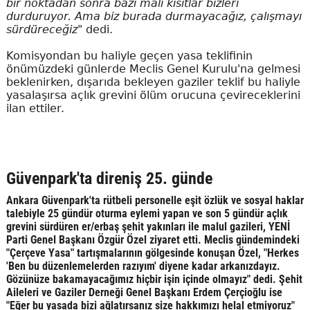
bir noktadan sonra bazı mali kısıtlar bizleri
durduruyor. Ama biz burada durmayacağız, çalışmayı
sürdüreceğiz"
dedi.
Komisyondan bu haliyle geçen yasa teklifinin
önümüzdeki günlerde Meclis Genel Kurulu'na gelmesi
beklenirken, dışarıda bekleyen gaziler teklif bu haliyle
yasalaşırsa açlık grevini ölüm orucuna çevireceklerini
ilan ettiler.
Güvenpark'ta direniş 25. günde
Ankara Güvenpark'ta rütbeli personelle eşit özlük ve sosyal haklar
talebiyle 25 gündür oturma eylemi yapan ve son 5 gündür açlık
grevini sürdüren er/erbaş şehit yakınları ile malul gazileri, YENİ
Parti Genel Başkanı Özgür Özel ziyaret etti. Meclis gündemindeki
"Çerçeve Yasa" tartışmalarının gölgesinde konuşan Özel, "Herkes
'Ben bu düzenlemelerden razıyım' diyene kadar arkanızdayız.
Gözünüze bakamayacağımız hiçbir işin içinde olmayız" dedi. Şehit
Aileleri ve Gaziler Derneği Genel Başkanı Erdem Çerçioğlu ise
"Eğer bu yasada bizi ağlatırsanız size hakkımızı helal etmiyoruz"