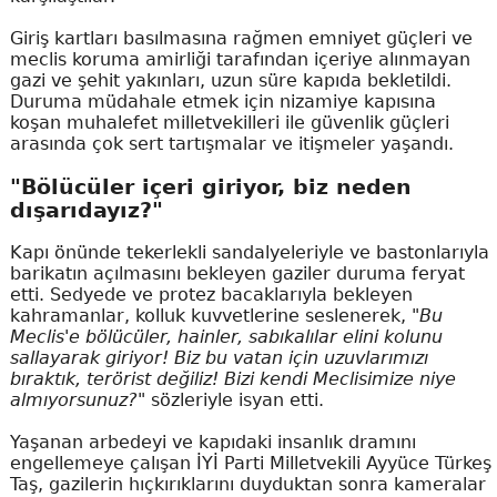
Giriş kartları basılmasına rağmen emniyet güçleri ve
meclis koruma amirliği tarafından içeriye alınmayan
gazi ve şehit yakınları, uzun süre kapıda bekletildi.
Duruma müdahale etmek için nizamiye kapısına
koşan muhalefet milletvekilleri ile güvenlik güçleri
arasında çok sert tartışmalar ve itişmeler yaşandı.
"Bölücüler içeri giriyor, biz neden
dışarıdayız?"
Kapı önünde tekerlekli sandalyeleriyle ve bastonlarıyla
barikatın açılmasını bekleyen gaziler duruma feryat
etti. Sedyede ve protez bacaklarıyla bekleyen
kahramanlar, kolluk kuvvetlerine seslenerek,
"Bu
Meclis'e bölücüler, hainler, sabıkalılar elini kolunu
sallayarak giriyor! Biz bu vatan için uzuvlarımızı
bıraktık, terörist değiliz! Bizi kendi Meclisimize niye
almıyorsunuz?"
sözleriyle isyan etti.
Yaşanan arbedeyi ve kapıdaki insanlık dramını
engellemeye çalışan İYİ Parti Milletvekili Ayyüce Türkeş
Taş, gazilerin hıçkırıklarını duyduktan sonra kameralar