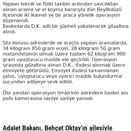
Yapılan teknik ve fiziki takibin ardından savcılıktan
alınan arama ve el koyma kararıyla dün Beylikdüzü
ilçesinde iki ikamet ve bir araca yönelik operasyon
düzenlendi.
Baskınlarda D.K. adlı bir şüpheli yakalanarak gözaltına
alındı.
Söz konusu adreslerde ve araçta yapılan aramalarda,
34 kilogram 850 gram eroin, 28 kilogram 50 gram
metamfetamin olmak üzere toplam 62 kilogram 900
gram uyuşturucu madde ele geçirildi. Operasyon
sırasında gözaltına alınan D.K., ifadesi alınmak üzere
emniyete götürüldü. Emniyet ifadesi tamamlanan
şahıs, 'uyuşturucu veya uyarıcı madde bulundurma'
suçundan adliyeye sevk edildi.
Öte yandan operasyon timlerinin adreslere baskın anı
polis kamerasına saniye saniye yansıdı.
Adalet Bakanı, Behçet Oktay'ın ailesiyle