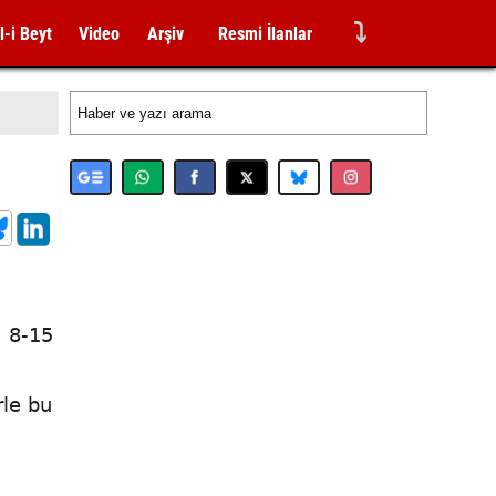
⤵
l-i Beyt
Video
Arşiv
Resmi İlanlar
, 8-15
rle bu