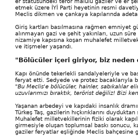
er statüsündeki terör malulü gaziler ve er şehit
etmek üzere İYİ Parti heyetinin resmi daveti
Meclis dikmen ve çankaya kapılarında adeta bi
Giriş kartları basılmasına rağmen emniyet gü
alınmayan gazi ve şehit yakınları, uzun sür
nizamiye kapısına koşan muhalefet milletvekil
ve itişmeler yaşandı.
"Bölücüler içeri giriyor, biz neden
Kapı önünde tekerlekli sandalyeleriyle ve ba
feryat etti. Sedyede ve protez bacaklarıyla 
"Bu Meclis'e bölücüler, hainler, sabıkalılar el
uzuvlarımızı bıraktık, terörist değiliz! Bizi 
Yaşanan arbedeyi ve kapıdaki insanlık dramın
Türkeş Taş, gazilerin hıçkırıklarını duydukt
Muhalefet milletvekillerinin fiziki olarak k
girmesiyle oluşan toplumsal baskı sonucu, ka
gaziler feryatlar eşliğinde Meclis bahçesine g