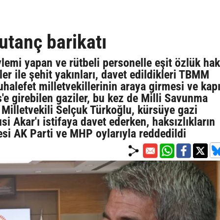
utanç barikatı
emi yapan ve rütbeli personelle eşit özlük hak
ler ile şehit yakınları, davet edildikleri TBMM
halefet milletvekillerinin araya girmesi ve kap
e girebilen gaziler, bu kez de Milli Savunma
Milletvekili Selçuk Türkoğlu, kürsüye gazi
i Akar'ı istifaya davet ederken, haksızlıkların
si AK Parti ve MHP oylarıyla reddedildi