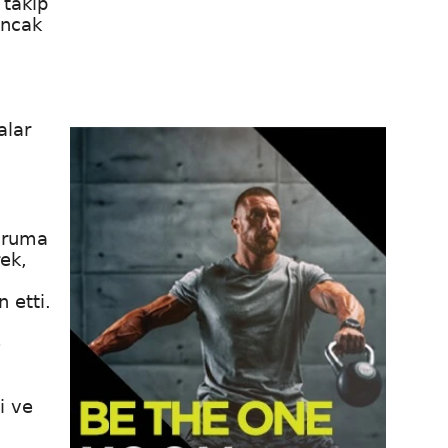
 takip
Ancak
alar
duruma
ek,
n etti.
e
i ve