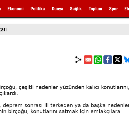
m
Ekonomi
Politika
Dünya
Sağlık
Toplum
Spor
Eh
katı
çoğu, çeşitli nedenler yüzünden kalıcı konutlarını
çıkardı.
e, deprem sonrası ili terkeden ya da başka nedenle
in birçoğu, konutlarını satmak için emlakçılara