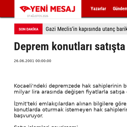
Yazarlar
Günde
07 AĞUSTOS 2026
Gazi Meclis’in kapısında utanç bari
Deprem konutları satışta
26.06.2001 00:00:00
Kocaeli'ndeki depremzede hak sahiplerinin bir
milyar lira arasında değişen fiyatlarla satışa 
İzmit'teki emlakçılardan alınan bilgilere gör
konutlarda oturmak istemeyen hak sahiplerin
başvuruyor.