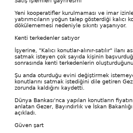
Satış işlemleri gayriresmi
Yeni kooperatifler kurulmaması ve imar izi
yatırımcıların yoğun talep gösterdiği kalıcı k
dökülememesi nedeniyle sıkıntı yaşanıyor.
Kenti terkedenler satıyor
İşyerine, "Kalıcı konutlar-alınır-satılır" ilan
satmak isteyen çok sayıda kişinin başvurdu
sonrasında kenti terkedenlerin oluşturduğunu
Şu anda oturduğu evini değiştirmek istemeye
konutlarını satmak istediğini dile getiren Ge
zorunda kaldığını kaydetti.
Dünya Bankası'nca yapılan konutların fiyatını
anlatan Gezer, Bayındırlık ve İskan Bakanlığı
açıkladı.
Güven şart