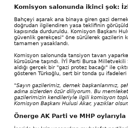
Komisyon salonunda ikinci şok: İzl
Bahçeyi aşarak ana binaya giren gazi dernek 
doğrudan ilgilendiren yasa teklifinin görü
kapısında durduruldu. Komisyon Başkanı Hulu
güvenlik gerekçesi" öne sürülerek gazilerin 
tamamen yasaklandı.
Komisyon salonunda tansiyon tavan yaparken,
kürsüsüne taşındı. İYİ Parti Bursa Milletveki
aldığı gerçek bir "gazi protez bacağı" ile çıkt
gösteren Türkoğlu, sert bir tonda şu ifadeleri 
"Sayın gazilerimiz, dernek başkanlarımız, şehi
adına sizlerden özür diliyorum. Bu memlekett
gazilerimizin kendileriyle ilgili komisyon top
Komisyon Başkanı Hulusi Akar, yazıklar olsun sa
Önerge AK Parti ve MHP oylarıyla 