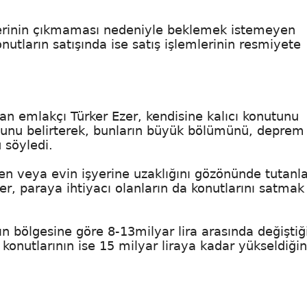
nlerinin çıkmaması nedeniyle beklemek istemeyen
onutların satışında ise satış işlemlerinin resmiyete
ı asan emlakçı Türker Ezer, kendisine kalıcı konutunu
ğunu belirterek, bunların büyük bölümünü, deprem
 söyledi.
n veya evin işyerine uzaklığını gözönünde tutanla
zer, paraya ihtiyacı olanların da konutlarını satmak
n bölgesine göre 8-13milyar lira arasında değiştiğ
 konutlarının ise 15 milyar liraya kadar yükseldiğin