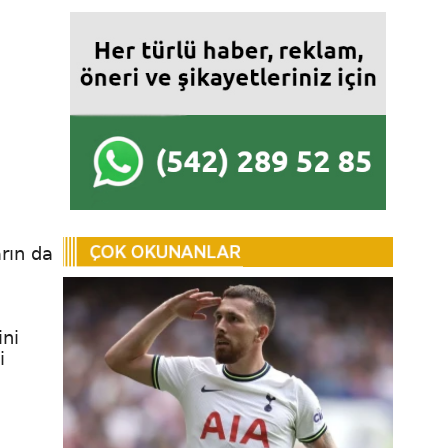
rın da
ini
i