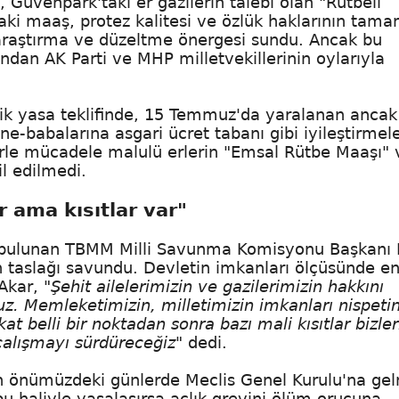
, Güvenpark'taki er gazilerin talebi olan "Rütbeli
ndaki maaş, protez kalitesi ve özlük haklarının tam
araştırma ve düzeltme önergesi sundu. Ancak bu
ından AK Parti ve MHP milletvekillerinin oylarıyla
k yasa teklifinde, 15 Temmuz'da yaralanan ancak
e-babalarına asgari ücret tabanı gibi iyileştirmel
örle mücadele malulü erlerin "Emsal Rütbe Maaşı" 
il edilmedi.
r ama kısıtlar var"
 bulunan TBMM Milli Savunma Komisyonu Başkanı 
taslağı savundu. Devletin imkanları ölçüsünde en
 Akar,
"Şehit ailelerimizin ve gazilerimizin hakkını
z. Memleketimizin, milletimizin imkanları nispeti
at belli bir noktadan sonra bazı mali kısıtlar bizler
alışmayı sürdüreceğiz"
dedi.
in önümüzdeki günlerde Meclis Genel Kurulu'na ge
 bu haliyle yasalaşırsa açlık grevini ölüm orucuna