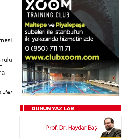
tmesi
urulu
n
na
izler
Prof. Dr. Haydar Baş