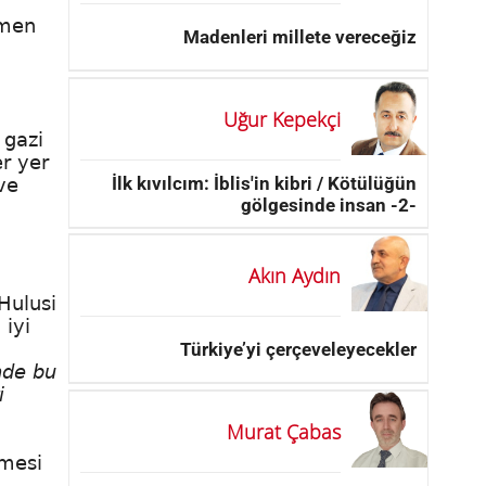
amen
Madenleri millete vereceğiz
Uğur Kepekçi
 gazi
er yer
İlk kıvılcım: İblis'in kibri / Kötülüğün
ve
gölgesinde insan -2-
Akın Aydın
Hulusi
 iyi
Türkiye’yi çerçeveleyecekler
nde bu
i
Murat Çabas
lmesi