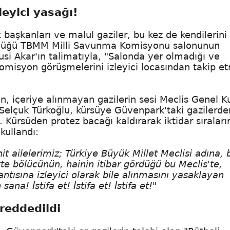
eyici yasağı!
başkanları ve malul gaziler, bu kez de kendilerini
şüldüğü TBMM Milli Savunma Komisyonu salonunun
si Akar'ın talimatıyla, "Salonda yer olmadığı ve
komisyon görüşmelerini izleyici locasından takip e
 içeriye alınmayan gazilerin sesi Meclis Genel K
li Selçuk Türkoğlu, kürsüye Güvenpark'taki gazilerde
ı. Kürsüden protez bacağı kaldırarak iktidar sıraları
kullandı:
t ailelerimiz; Türkiye Büyük Millet Meclisi adına, b
e bölücünün, hainin itibar gördüğü bu Meclis'te,
lantısına izleyici olarak bile alınmasını yasaklayan
na! İstifa et! İstifa et! İstifa et!"
reddedildi