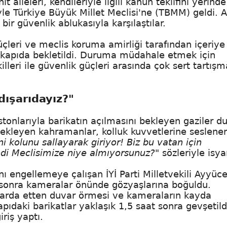
 aileleri, kendileriyle ilgili kanun teklifini yerinde
yle Türkiye Büyük Millet Meclisi'ne (TBMM) geldi. 
r güvenlik ablukasıyla karşılaştılar.
çleri ve meclis koruma amirliği tarafından içeriye
e kapıda bekletildi. Duruma müdahale etmek için
leri ile güvenlik güçleri arasında çok sert tartışm
 dışarıdayız?"
stonlarıyla barikatın açılmasını bekleyen gaziler 
bekleyen kahramanlar, kolluk kuvvetlerine seslener
ini kolunu sallayarak giriyor! Biz bu vatan için
kendi Meclisimize niye almıyorsunuz?"
sözleriyle isya
ı engellemeye çalışan İYİ Parti Milletvekili Ayyüc
an sonra kameralar önünde gözyaşlarına boğuldu.
apılarda etten duvar örmesi ve kameraların kayda
pıdaki barikatlar yaklaşık 1,5 saat sonra gevşetild
iriş yaptı.