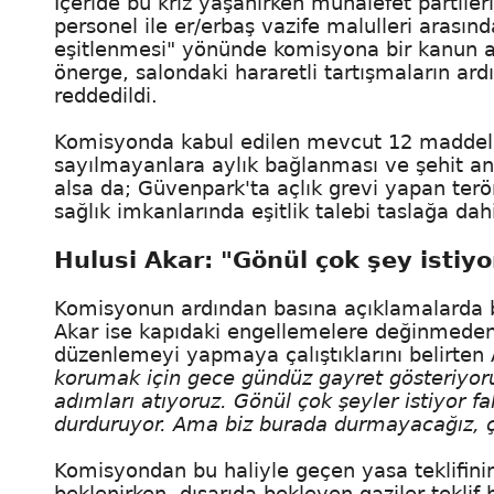
İçeride bu kriz yaşanırken muhalefet partileri
personel ile er/erbaş vazife malulleri arası
eşitlenmesi" yönünde komisyona bir kanun 
önerge, salondaki hararetli tartışmaların ard
reddedildi.
Komisyonda kabul edilen mevcut 12 maddeli
sayılmayanlara aylık bağlanması ve şehit ann
alsa da; Güvenpark'ta açlık grevi yapan ter
sağlık imkanlarında eşitlik talebi taslağa dah
Hulusi Akar: "Gönül çok şey istiyo
Komisyonun ardından basına açıklamalarda
Akar ise kapıdaki engellemelere değinmeden 
düzenlemeyi yapmaya çalıştıklarını belirten
korumak için gece gündüz gayret gösteriyoru
adımları atıyoruz. Gönül çok şeyler istiyor fak
durduruyor. Ama biz burada durmayacağız, ç
Komisyondan bu haliyle geçen yasa teklifin
beklenirken, dışarıda bekleyen gaziler teklif