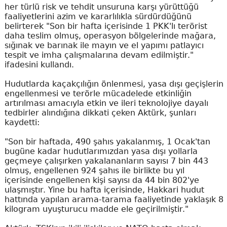
her türlü risk ve tehdit unsuruna karşı yürüttüğü
faaliyetlerini azim ve kararlılıkla sürdürdüğünü
belirterek "Son bir hafta içerisinde 1 PKK'lı terörist
daha teslim olmuş, operasyon bölgelerinde mağara,
sığınak ve barınak ile mayın ve el yapımı patlayıcı
tespit ve imha çalışmalarına devam edilmiştir."
ifadesini kullandı.
Hudutlarda kaçakçılığın önlenmesi, yasa dışı geçişlerin
engellenmesi ve terörle mücadelede etkinliğin
artırılması amacıyla etkin ve ileri teknolojiye dayalı
tedbirler alındığına dikkati çeken Aktürk, şunları
kaydetti:
"Son bir haftada, 490 şahıs yakalanmış, 1 Ocak'tan
bugüne kadar hudutlarımızdan yasa dışı yollarla
geçmeye çalışırken yakalananların sayısı 7 bin 443
olmuş, engellenen 924 şahıs ile birlikte bu yıl
içerisinde engellenen kişi sayısı da 44 bin 802'ye
ulaşmıştır. Yine bu hafta içerisinde, Hakkari hudut
hattında yapılan arama-tarama faaliyetinde yaklaşık 8
kilogram uyuşturucu madde ele geçirilmiştir."