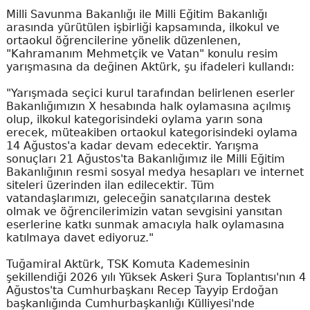
Milli Savunma Bakanlığı ile Milli Eğitim Bakanlığı
arasında yürütülen işbirliği kapsamında, ilkokul ve
ortaokul öğrencilerine yönelik düzenlenen,
"Kahramanım Mehmetçik ve Vatan" konulu resim
yarışmasına da değinen Aktürk, şu ifadeleri kullandı:
"Yarışmada seçici kurul tarafından belirlenen eserler
Bakanlığımızın X hesabında halk oylamasına açılmış
olup, ilkokul kategorisindeki oylama yarın sona
erecek, müteakiben ortaokul kategorisindeki oylama
14 Ağustos'a kadar devam edecektir. Yarışma
sonuçları 21 Ağustos'ta Bakanlığımız ile Milli Eğitim
Bakanlığının resmi sosyal medya hesapları ve internet
siteleri üzerinden ilan edilecektir. Tüm
vatandaşlarımızı, geleceğin sanatçılarına destek
olmak ve öğrencilerimizin vatan sevgisini yansıtan
eserlerine katkı sunmak amacıyla halk oylamasına
katılmaya davet ediyoruz."
Tuğamiral Aktürk, TSK Komuta Kademesinin
şekillendiği 2026 yılı Yüksek Askeri Şura Toplantısı'nın 4
Ağustos'ta Cumhurbaşkanı Recep Tayyip Erdoğan
başkanlığında Cumhurbaşkanlığı Külliyesi'nde