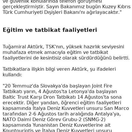
ve güvenlik konularında telefon görüşmesi
gerçekleştirmiştir. Sayın Bakanımız bugün Kuzey Kıbrıs
Türk Cumhuriyeti Dışişleri Bakanı'nı ağırlayacaktır."
Eğitim ve tatbikat faaliyetleri
Tuğamiral Aktürk, TSK'nın, yüksek hazırlık seviyesini
muhafaza etmek amacıyla eğitim ve tatbikat
faaliyetlerini de kesintisiz olarak sürdürdüğünü belirtti.
Tatbikatlara ilişkin bilgi veren Aktürk, şu ifadeleri
kullandı:
"20 Temmuz'da Slovakya'da başlayan Joint Fire
Tatbikatı yarın, 4 Ağustos'ta Letonya'da başlayan
Baltic Trust Karşı Dron Tatbikatı 14 Ağustos'ta sona
erecektir. Diğer yandan, öğrenci eğitim faaliyetleri
kapsamında İtalya Deniz Kuvvetleri unsuru San Marco
tarafından 2-6 Ağustos tarih aralığında Antalya'ya,
NATO Daimi Deniz Görev Grubu-2 (SNMG-2)
kapsamında Yunanistan Deniz Kuvvetlerine ait
Kountouriotis ve İtalya Deniz Kuvvetleri unsuru