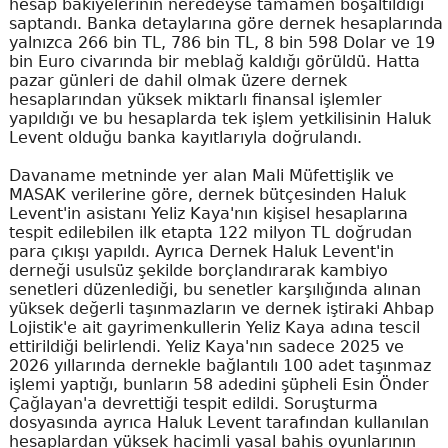
hesap bakiyelerinin neredeyse tamamen boşaltıldığı
saptandı. Banka detaylarına göre dernek hesaplarında
yalnızca 266 bin TL, 786 bin TL, 8 bin 598 Dolar ve 19
bin Euro civarında bir meblağ kaldığı görüldü. Hatta
pazar günleri de dahil olmak üzere dernek
hesaplarından yüksek miktarlı finansal işlemler
yapıldığı ve bu hesaplarda tek işlem yetkilisinin Haluk
Levent olduğu banka kayıtlarıyla doğrulandı.
Davaname metninde yer alan Mali Müfettişlik ve
MASAK verilerine göre, dernek bütçesinden Haluk
Levent'in asistanı Yeliz Kaya'nın kişisel hesaplarına
tespit edilebilen ilk etapta 122 milyon TL doğrudan
para çıkışı yapıldı. Ayrıca Dernek Haluk Levent'in
derneği usulsüz şekilde borçlandırarak kambiyo
senetleri düzenlediği, bu senetler karşılığında alınan
yüksek değerli taşınmazların ve dernek iştiraki Ahbap
Lojistik'e ait gayrimenkullerin Yeliz Kaya adına tescil
ettirildiği belirlendi. Yeliz Kaya'nın sadece 2025 ve
2026 yıllarında dernekle bağlantılı 100 adet taşınmaz
işlemi yaptığı, bunların 58 adedini şüpheli Esin Önder
Çağlayan'a devrettiği tespit edildi. Soruşturma
dosyasında ayrıca Haluk Levent tarafından kullanılan
hesaplardan yüksek hacimli yasal bahis oyunlarının