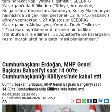
tam harekat kabiliyetine ulaşmıştır. SEEBRIG
Karargahı'nda 6 ülkeden (Türkiye, Arnavutluk,
Bulgaristan, Yunanistan, Romanya, Kuzey Makedonya)
halihazırda 28 çekirdek personel (12 Türk/16 yabancı)
görev yapmaktadır. 27 Ağustos'ta SEEBRIG
Karargahının Aktivasyon, Komuta Devir Teslim ve
27'nci Kuruluş Yıldönümü törenlerinin birlikte
İstanbul'da icra edilmesi, 31 Ağustos'ta ise karargahın
resmi olarak aktif hale getirilmesi planlanmıştır."
Cumhurbaşkanı Erdoğan, MHP Genel
Başkanı Bahçeli'yi saat 14.00'te
Cumhurbaşkanlığı Külliyesi'nde kabul etti
Cumhurbaşkanı Erdoğan', MHP Genel Başkanı Bahçeli'yi saat
14.00'te Cumhurbaşkanlığı Külliyesi'nde kabul etti
06.08.2026 12:26:00 /
Güncelleme: 06.08.2026 16:12:53
AA