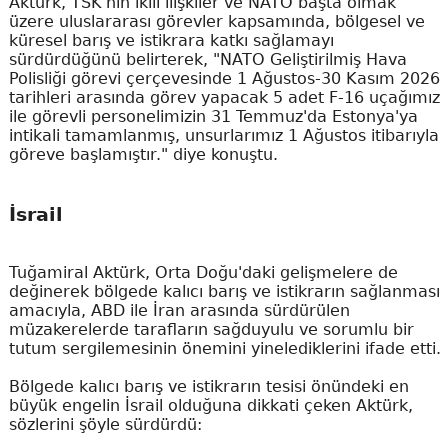
Aktürk, TSK'nın ikili ilişkiler ve NATO başta olmak
üzere uluslararası görevler kapsamında, bölgesel ve
küresel barış ve istikrara katkı sağlamayı
sürdürdüğünü belirterek, "NATO Geliştirilmiş Hava
Polisliği görevi çerçevesinde 1 Ağustos-30 Kasım 2026
tarihleri arasında görev yapacak 5 adet F-16 uçağımız
ile görevli personelimizin 31 Temmuz'da Estonya'ya
intikali tamamlanmış, unsurlarımız 1 Ağustos itibarıyla
göreve başlamıştır." diye konuştu.
İsrail
Tuğamiral Aktürk, Orta Doğu'daki gelişmelere de
değinerek bölgede kalıcı barış ve istikrarın sağlanması
amacıyla, ABD ile İran arasında sürdürülen
müzakerelerde tarafların sağduyulu ve sorumlu bir
tutum sergilemesinin önemini yinelediklerini ifade etti.
Bölgede kalıcı barış ve istikrarın tesisi önündeki en
büyük engelin İsrail olduğuna dikkati çeken Aktürk,
sözlerini şöyle sürdürdü: