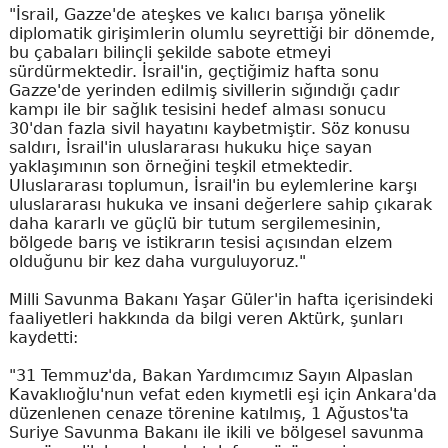
"İsrail, Gazze'de ateşkes ve kalıcı barışa yönelik
diplomatik girişimlerin olumlu seyrettiği bir dönemde,
bu çabaları bilinçli şekilde sabote etmeyi
sürdürmektedir. İsrail'in, geçtiğimiz hafta sonu
Gazze'de yerinden edilmiş sivillerin sığındığı çadır
kampı ile bir sağlık tesisini hedef alması sonucu
30'dan fazla sivil hayatını kaybetmiştir. Söz konusu
saldırı, İsrail'in uluslararası hukuku hiçe sayan
yaklaşımının son örneğini teşkil etmektedir.
Uluslararası toplumun, İsrail'in bu eylemlerine karşı
uluslararası hukuka ve insani değerlere sahip çıkarak
daha kararlı ve güçlü bir tutum sergilemesinin,
bölgede barış ve istikrarın tesisi açısından elzem
olduğunu bir kez daha vurguluyoruz."
Milli Savunma Bakanı Yaşar Güler'in hafta içerisindeki
faaliyetleri hakkında da bilgi veren Aktürk, şunları
kaydetti:
"31 Temmuz'da, Bakan Yardımcımız Sayın Alpaslan
Kavaklıoğlu'nun vefat eden kıymetli eşi için Ankara'da
düzenlenen cenaze törenine katılmış, 1 Ağustos'ta
Suriye Savunma Bakanı ile ikili ve bölgesel savunma