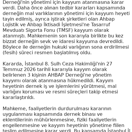
Derneği'nin yönetimi için kayyum atanmasına karar
verdi. Daha önce alınan tedbir kararları kapsamında
derneğin mal varlıklarının yönetimi için kayyum heyeti
tayin edilmiş, ayrıca iştirak şirketleri olan Ahbap
Lojistik ve Ahbap İktisadi İşletmesi'ne Tasarruf
Mevduatı Sigorta Fonu (TMSF) kayyum olarak
atanmıştı. Mahkemenin son kararıyla birlikte bu kez
bizzat derneğin sevk ve idaresi kayyuma devredildi.
Böylece ile derneğin hukuki varlığının sona erdirilmesi
(fesih) süreci resmen başlatılmış oldu.
Kararda, İstanbul 8. Sulh Ceza Hakimliği'nin 27
Temmuz 2026 tarihli kararıyla kayyım olarak
belirlenen 3 kişinin AHBAP Derneği'ne yönetim
kayyımı olarak atanmasına hükmedildi. Kayyım
heyetinin dernek iş ve işlemlerini yürütmesi, mal
varlığını koruması ve resmi süreçleri takip etmesi
kararlaştırıldı.
Mahkeme, faaliyetlerin durdurulması kararının
uygulanması kapsamında dernek binası ve
eklentilerinin mühürlenmesine, fiziki faaliyetlerin
engellenmesine ve kayyım heyetinin yönetime fiilen
teslim edilmesine karar verdi. Bu kapsamda İstanbul İl