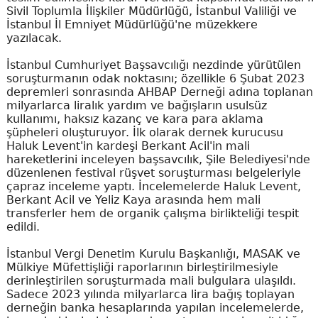
Sivil Toplumla İlişkiler Müdürlüğü, İstanbul Valiliği ve
İstanbul İl Emniyet Müdürlüğü'ne müzekkere
yazılacak.
İstanbul Cumhuriyet Başsavcılığı nezdinde yürütülen
soruşturmanın odak noktasını; özellikle 6 Şubat 2023
depremleri sonrasında AHBAP Derneği adına toplanan
milyarlarca liralık yardım ve bağışların usulsüz
kullanımı, haksız kazanç ve kara para aklama
şüpheleri oluşturuyor. İlk olarak dernek kurucusu
Haluk Levent'in kardeşi Berkant Acil'in mali
hareketlerini inceleyen başsavcılık, Şile Belediyesi'nde
düzenlenen festival rüşvet soruşturması belgeleriyle
çapraz inceleme yaptı. İncelemelerde Haluk Levent,
Berkant Acil ve Yeliz Kaya arasında hem mali
transferler hem de organik çalışma birlikteliği tespit
edildi.
İstanbul Vergi Denetim Kurulu Başkanlığı, MASAK ve
Mülkiye Müfettişliği raporlarının birleştirilmesiyle
derinleştirilen soruşturmada mali bulgulara ulaşıldı.
Sadece 2023 yılında milyarlarca lira bağış toplayan
derneğin banka hesaplarında yapılan incelemelerde,