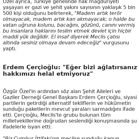
Özel ayrıca, Türkiye genelinde hak mağduriyeti
yaşayan er gazi ve şehit yakını sayısının yaklaşık 5 bin
500 kişi olduğunu belirterek,
"Madem artık terör
olmayacak, madem artık kan akmayacak; o halde bu
vatan uğruna kolunu, bacağını, gözünü, canını vermiş
bu insanlara haklarını teslim etmek devlet için hiçbir
maddi yük değildir. El insaf diyerek Meclis çatısı
altında sesiniz olmaya devam edeceğiz"
vurgusunu
yaptı.
Erdem Çerçioğlu: "Eğer bizi ağlatırsanız
hakkımızı helal etmiyoruz"
Özgür Özel'in ardından söz alan Şehit Aileleri ve
Gaziler Derneği Genel Başkanı Erdem Çerçioğlu, siyasi
partilerin getirdiği alternatif tekliflerin ve hükümetin
sunduğu paketlerin mevcut yaraları sarmadığını ifade
etti. Çerçioğlu, Meclis'te grubu bulunan tüm
milletvekillerine doğrudan seslendiği konuşmasında şu
ifadelerle isyan etti:
"Biz Cumhur İttifakı'nın meclise sunduğu kanun