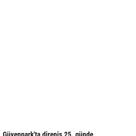
Güvenpark'ta direniş 25. günde