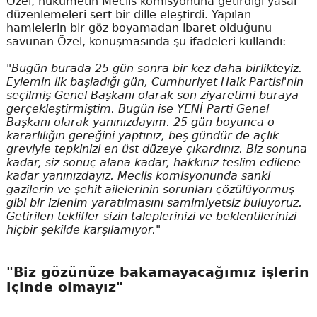
Özel, hükümetin Meclis komisyonuna getirdiği yasal
düzenlemeleri sert bir dille eleştirdi. Yapılan
hamlelerin bir göz boyamadan ibaret olduğunu
savunan Özel, konuşmasında şu ifadeleri kullandı:
"Bugün burada 25 gün sonra bir kez daha birlikteyiz.
Eylemin ilk başladığı gün, Cumhuriyet Halk Partisi'nin
seçilmiş Genel Başkanı olarak son ziyaretimi buraya
gerçekleştirmiştim. Bugün ise YENİ Parti Genel
Başkanı olarak yanınızdayım. 25 gün boyunca o
kararlılığın gereğini yaptınız, beş gündür de açlık
greviyle tepkinizi en üst düzeye çıkardınız. Biz sonuna
kadar, siz sonuç alana kadar, hakkınız teslim edilene
kadar yanınızdayız. Meclis komisyonunda sanki
gazilerin ve şehit ailelerinin sorunları çözülüyormuş
gibi bir izlenim yaratılmasını samimiyetsiz buluyoruz.
Getirilen teklifler sizin taleplerinizi ve beklentilerinizi
hiçbir şekilde karşılamıyor."
"Biz gözünüze bakamayacağımız işlerin
içinde olmayız"