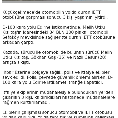
Küçükçekmece'de otomobilin yolda duran İETT
otobüsüne çarpması sonucu 3 kişi yaşamını yitirdi.
D-100 kara yolu Edirne istikametinde, Melih Utku
Kızıltaş'ın idaresindeki 34 BLN 100 plakalı otomobil,
Sefaköy mevkisinde sağ şeritte duran İETT otobüsüne
arkadan çarptı.
Kazada, sürücü ile otomobilde bulunan sürücü Melih
Utku Kızıltaş, Gökhan Gaş (35) ve Nazlı Cesur (28)
araçta sıkıştı.
İhbar üzerine bölgeye sağlık, polis ve itfaiye ekipleri
sevk edildi. Polis, çevrede güvenlik önlemi alırken, D-
100 kara yolu Edirne istikameti trafiğe kapatıldı.
İtfaiye ekiplerinin müdahalesiyle bulundukları yerden
çıkarılan 3 kişi, kaldırıldıkları hastanede müdahalelere
rağmen kurtarılamadı.
Ekiplerin çalışması sonucu otomobil ve İETT otobüsü
yoldan kaldırıldı. Yolda temizlik ve kumlama çalışması