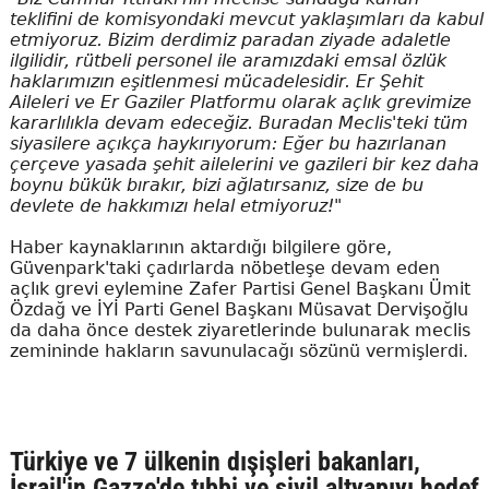
teklifini de komisyondaki mevcut yaklaşımları da kabul
etmiyoruz. Bizim derdimiz paradan ziyade adaletle
ilgilidir, rütbeli personel ile aramızdaki emsal özlük
haklarımızın eşitlenmesi mücadelesidir. Er Şehit
Aileleri ve Er Gaziler Platformu olarak açlık grevimize
kararlılıkla devam edeceğiz. Buradan Meclis'teki tüm
siyasilere açıkça haykırıyorum: Eğer bu hazırlanan
çerçeve yasada şehit ailelerini ve gazileri bir kez daha
boynu bükük bırakır, bizi ağlatırsanız, size de bu
devlete de hakkımızı helal etmiyoruz!"
Haber kaynaklarının aktardığı bilgilere göre,
Güvenpark'taki çadırlarda nöbetleşe devam eden
açlık grevi eylemine Zafer Partisi Genel Başkanı Ümit
Özdağ ve İYİ Parti Genel Başkanı Müsavat Dervişoğlu
da daha önce destek ziyaretlerinde bulunarak meclis
zemininde hakların savunulacağı sözünü vermişlerdi.
Türkiye ve 7 ülkenin dışişleri bakanları,
İsrail'in Gazze'de tıbbi ve sivil altyapıyı hedef