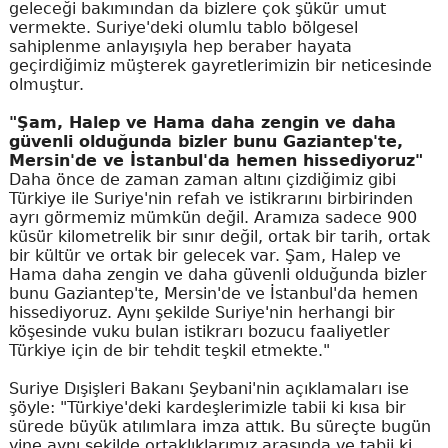
geleceği bakımından da bizlere çok şükür umut
vermekte. Suriye'deki olumlu tablo bölgesel
sahiplenme anlayışıyla hep beraber hayata
geçirdiğimiz müşterek gayretlerimizin bir neticesinde
olmuştur.
"Şam, Halep ve Hama daha zengin ve daha
güvenli olduğunda bizler bunu Gaziantep'te,
Mersin'de ve İstanbul'da hemen hissediyoruz"
Daha önce de zaman zaman altını çizdiğimiz gibi
Türkiye ile Suriye'nin refah ve istikrarını birbirinden
ayrı görmemiz mümkün değil. Aramıza sadece 900
küsür kilometrelik bir sınır değil, ortak bir tarih, ortak
bir kültür ve ortak bir gelecek var. Şam, Halep ve
Hama daha zengin ve daha güvenli olduğunda bizler
bunu Gaziantep'te, Mersin'de ve İstanbul'da hemen
hissediyoruz. Aynı şekilde Suriye'nin herhangi bir
köşesinde vuku bulan istikrarı bozucu faaliyetler
Türkiye için de bir tehdit teşkil etmekte."
Suriye Dışişleri Bakanı Şeybani'nin açıklamaları ise
şöyle: "Türkiye'deki kardeşlerimizle tabii ki kısa bir
sürede büyük atılımlara imza attık. Bu süreçte bugün
yine aynı şekilde ortaklıklarımız arasında ve tabii ki