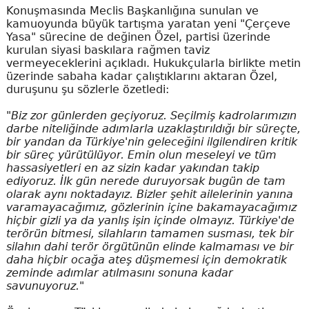
Konuşmasında Meclis Başkanlığına sunulan ve
kamuoyunda büyük tartışma yaratan yeni "Çerçeve
Yasa" sürecine de değinen Özel, partisi üzerinde
kurulan siyasi baskılara rağmen taviz
vermeyeceklerini açıkladı. Hukukçularla birlikte metin
üzerinde sabaha kadar çalıştıklarını aktaran Özel,
duruşunu şu sözlerle özetledi:
"Biz zor günlerden geçiyoruz. Seçilmiş kadrolarımızın
darbe niteliğinde adımlarla uzaklaştırıldığı bir süreçte,
bir yandan da Türkiye'nin geleceğini ilgilendiren kritik
bir süreç yürütülüyor. Emin olun meseleyi ve tüm
hassasiyetleri en az sizin kadar yakından takip
ediyoruz. İlk gün nerede duruyorsak bugün de tam
olarak aynı noktadayız. Bizler şehit ailelerinin yanına
varamayacağımız, gözlerinin içine bakamayacağımız
hiçbir gizli ya da yanlış işin içinde olmayız. Türkiye'de
terörün bitmesi, silahların tamamen susması, tek bir
silahın dahi terör örgütünün elinde kalmaması ve bir
daha hiçbir ocağa ateş düşmemesi için demokratik
zeminde adımlar atılmasını sonuna kadar
savunuyoruz."