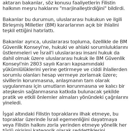
aktaran bakanlar, söz konusu faaliyetlerin Filistin
halkının meşru haklarını "marjinalleştirdiğini" bildirdi.
Bakanlar bu durumun, uluslararası hukukun ve ilgili
Birleşmiş Milletler (BM) kararlarının açık bir ihlalini
teşkil ettiğini hatırlattı.
Bakanlar ayrıca, uluslararası topluma, özellikle de BM
Güvenlik Konseyi'ne, hukuki ve ahlaki sorumluluklarını
üstlenmeleri ve İsrail'i uluslararası insani hukuk da
dahil olmak üzere uluslararası hukuk ile BM Güvenlik
Konseyi'nin 2803 sayılı Kararı kapsamındaki
yükümlülüklerini yerine getirmeye ve ciddi ihlallerden
sorumlu olanları hesap vermeye zorlamak üzere;
sivillerin korunmasına, anlaşmanın tam olarak
uygulanması için umutların korunmasına ve kalıcı bir
ateşkesin sağlanmasına katkıda bulunacak şekilde
pratik ve etkili önlemler almaları yönündeki çağrılarını
yineledi.
İşgal altındaki Filistin topraklarını ilhak etmeye, bu
topraklar üzerinde İsrail egemenliğini dayatmaya
veya Filistin halkını zorla yerinden etmeye yönelik her
türlü girişimi kategorik olarak reddettiklerini