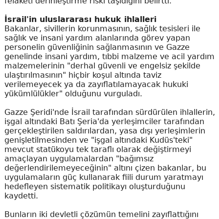
felaketi derinleştirme riski taşıdığını belirtti.
İsrail'in uluslararası hukuk ihlalleri
Bakanlar, sivillerin korunmasının, sağlık tesisleri ile
sağlık ve insani yardım alanlarında görev yapan
personelin güvenliğinin sağlanmasının ve Gazze
genelinde insani yardım, tıbbi malzeme ve acil yardım
malzemelerinin "derhal güvenli ve engelsiz şekilde
ulaştırılmasının" hiçbir koşul altında taviz
verilemeyecek ya da zayıflatılamayacak hukuki
yükümlülükler" olduğunu vurguladı.
Gazze Şeridi'nde İsrail tarafından sürdürülen ihlallerin,
işgal altındaki Batı Şeria'da yerleşimciler tarafından
gerçekleştirilen saldırılardan, yasa dışı yerleşimlerin
genişletilmesinden ve "işgal altındaki Kudüs'teki"
mevcut statükoyu tek taraflı olarak değiştirmeyi
amaçlayan uygulamalardan "bağımsız
değerlendirilemeyeceğinin" altını çizen bakanlar, bu
uygulamaların güç kullanarak fiili durum yaratmayı
hedefleyen sistematik politikayı oluşturduğunu
kaydetti.
Bunların iki devletli çözümün temelini zayıflattığını