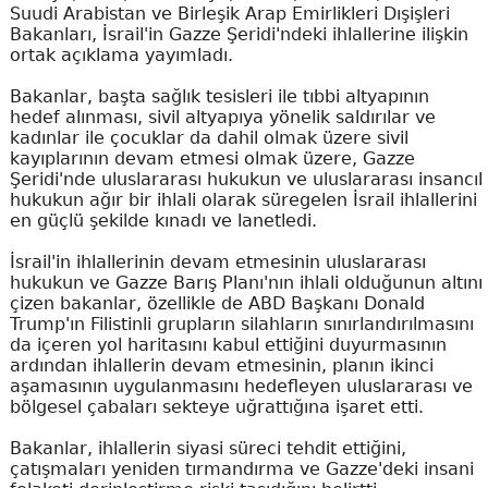
Suudi Arabistan ve Birleşik Arap Emirlikleri Dışişleri
Bakanları, İsrail'in Gazze Şeridi'ndeki ihlallerine ilişkin
ortak açıklama yayımladı.
Bakanlar, başta sağlık tesisleri ile tıbbi altyapının
hedef alınması, sivil altyapıya yönelik saldırılar ve
kadınlar ile çocuklar da dahil olmak üzere sivil
kayıplarının devam etmesi olmak üzere, Gazze
Şeridi'nde uluslararası hukukun ve uluslararası insancıl
hukukun ağır bir ihlali olarak süregelen İsrail ihlallerini
en güçlü şekilde kınadı ve lanetledi.
İsrail'in ihlallerinin devam etmesinin uluslararası
hukukun ve Gazze Barış Planı'nın ihlali olduğunun altını
çizen bakanlar, özellikle de ABD Başkanı Donald
Trump'ın Filistinli grupların silahların sınırlandırılmasını
da içeren yol haritasını kabul ettiğini duyurmasının
ardından ihlallerin devam etmesinin, planın ikinci
aşamasının uygulanmasını hedefleyen uluslararası ve
bölgesel çabaları sekteye uğrattığına işaret etti.
Bakanlar, ihlallerin siyasi süreci tehdit ettiğini,
çatışmaları yeniden tırmandırma ve Gazze'deki insani