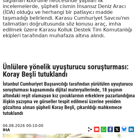
sağlanan koordine neticesinde yapılan ilk
incelemelerde, şüpheli cismin İnsansız Deniz Aracı
(İDA) olduğu ve herhangi bir patlayıcı madde
taşımadığı belirlendi. Karasu Cumhuriyet Savcısı'nın
talimatları doğrultusunda söz konusu araç, imha
edilmek üzere Karasu Kolluk Destek Tim Komutanlığı
ekipleri tarafından muhafaza altına alındı.
Ünlülere yönelik uyuşturucu soruşturması:
Koray Beşli tutuklandı
İstanbul Cumhuriyet Başsavcılığı tarafından yürütülen uyuşturucu
soruşturması kapsamında dijital materyallerinde, 18 yaşının
altındaki reşit olamayan kız çocuklarının erkeklere pazarlandığına
ilişkin yazışma ve görseller tespit edilmesi üzerine yeniden
gözaltına alınan şüpheli Koray Beşli, çıkarıldığı mahkemece
tutuklandı
06.08.2026 00:10:00
İHA