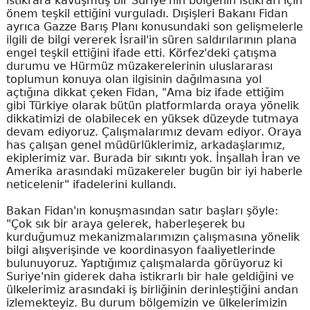
istikrara kavuşmuş bir Suriye'nin bölgenin istikrarı için
önem teşkil ettiğini vurguladı. Dışişleri Bakanı Fidan
ayrıca Gazze Barış Planı konusundaki son gelişmelerle
ilgili de bilgi vererek İsrail'in süren saldırılarının plana
engel teşkil ettiğini ifade etti. Körfez'deki çatışma
durumu ve Hürmüz müzakerelerinin uluslararası
toplumun konuya olan ilgisinin dağılmasına yol
açtığına dikkat çeken Fidan, "Ama biz ifade ettiğim
gibi Türkiye olarak bütün platformlarda oraya yönelik
dikkatimizi de olabilecek en yüksek düzeyde tutmaya
devam ediyoruz. Çalışmalarımız devam ediyor. Oraya
has çalışan genel müdürlüklerimiz, arkadaşlarımız,
ekiplerimiz var. Burada bir sıkıntı yok. İnşallah İran ve
Amerika arasındaki müzakereler bugün bir iyi haberle
neticelenir" ifadelerini kullandı.
Bakan Fidan'ın konuşmasından satır başları şöyle:
"Çok sık bir araya gelerek, haberleşerek bu
kurduğumuz mekanizmalarımızın çalışmasına yönelik
bilgi alışverişinde ve koordinasyon faaliyetlerinde
bulunuyoruz. Yaptığımız çalışmalarda görüyoruz ki
Suriye'nin giderek daha istikrarlı bir hale geldiğini ve
ülkelerimiz arasındaki iş birliğinin derinleştiğini andan
izlemekteyiz. Bu durum bölgemizin ve ülkelerimizin