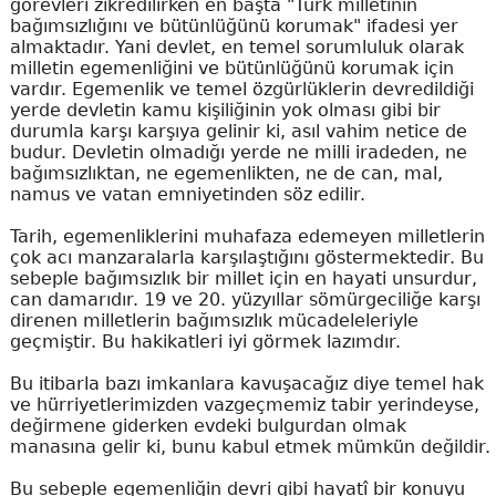
görevleri zikredilirken en başta "Türk milletinin
bağımsızlığını ve bütünlüğünü korumak" ifadesi yer
almaktadır. Yani devlet, en temel sorumluluk olarak
milletin egemenliğini ve bütünlüğünü korumak için
vardır. Egemenlik ve temel özgürlüklerin devredildiği
yerde devletin kamu kişiliğinin yok olması gibi bir
durumla karşı karşıya gelinir ki, asıl vahim netice de
budur. Devletin olmadığı yerde ne milli iradeden, ne
bağımsızlıktan, ne egemenlikten, ne de can, mal,
namus ve vatan emniyetinden söz edilir.
Tarih, egemenliklerini muhafaza edemeyen milletlerin
çok acı manzaralarla karşılaştığını göstermektedir. Bu
sebeple bağımsızlık bir millet için en hayati unsurdur,
can damarıdır. 19 ve 20. yüzyıllar sömürgeciliğe karşı
direnen milletlerin bağımsızlık mücadeleleriyle
geçmiştir. Bu hakikatleri iyi görmek lazımdır.
Bu itibarla bazı imkanlara kavuşacağız diye temel hak
ve hürriyetlerimizden vazgeçmemiz tabir yerindeyse,
değirmene giderken evdeki bulgurdan olmak
manasına gelir ki, bunu kabul etmek mümkün değildir.
Bu sebeple egemenliğin devri gibi hayatî bir konuyu