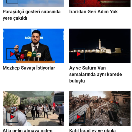
Paraşütçü gösteri sırasında
İran'dan Geri Adım Yok
yere çakıldı
Mezhep Savaşı İstiyorlar
Ay ve Satürn Van
semalarında aynı karede
buluştu
Atla gelin almaya giden
Katil İsrail ev ve okula