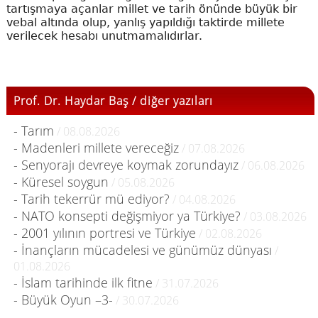
tartışmaya açanlar millet ve tarih önünde büyük bir
vebal altında olup, yanlış yapıldığı taktirde millete
verilecek hesabı unutmamalıdırlar.
Prof. Dr. Haydar Baş / diğer yazıları
- Tarım
/ 08.08.2026
- Madenleri millete vereceğiz
/ 07.08.2026
- Senyorajı devreye koymak zorundayız
/ 06.08.2026
- Küresel soygun
/ 05.08.2026
- Tarih tekerrür mü ediyor?
/ 04.08.2026
- NATO konsepti değişmiyor ya Türkiye?
/ 03.08.2026
- 2001 yılının portresi ve Türkiye
/ 02.08.2026
- İnançların mücadelesi ve günümüz dünyası
/
01.08.2026
- İslam tarihinde ilk fitne
/ 31.07.2026
- Büyük Oyun –3-
/ 30.07.2026