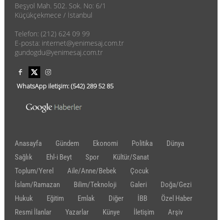
Beşyol Mah. 502. Sok. No: 6/1
Küçükçekmece / İstanbul
Telefon: (212) 624 09 99
E-posta: internet@yenimesaj.com.tr
gundogdu@yenimesaj.com.tr
WhatsApp iletişim:
(542)
289 52 85
Anasayfa
Gündem
Ekonomi
Politika
Dünya
Sağlık
Ehl-i Beyt
Spor
Kültür/Sanat
Toplum/Yerel
Aile/Anne/Bebek
Çocuk
İslam/Ramazan
Bilim/Teknoloji
Galeri
Doğa/Gezi
Hukuk
Eğitim
Emlak
Diğer
İBB
Özel Haber
Resmi İlanlar
Yazarlar
Künye
İletişim
Arşiv