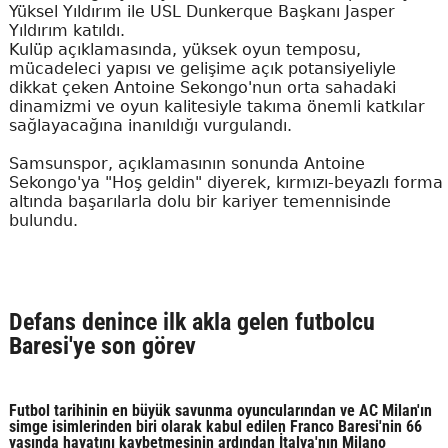
Yüksel Yıldırım ile USL Dunkerque Başkanı Jasper
Yıldırım katıldı.
Kulüp açıklamasında, yüksek oyun temposu,
mücadeleci yapısı ve gelişime açık potansiyeliyle
dikkat çeken Antoine Sekongo'nun orta sahadaki
dinamizmi ve oyun kalitesiyle takıma önemli katkılar
sağlayacağına inanıldığı vurgulandı.
Samsunspor, açıklamasının sonunda Antoine
Sekongo'ya "Hoş geldin" diyerek, kırmızı-beyazlı forma
altında başarılarla dolu bir kariyer temennisinde
bulundu.
Defans denince ilk akla gelen futbolcu
Baresi'ye son görev
Futbol tarihinin en büyük savunma oyuncularından ve AC Milan'ın
simge isimlerinden biri olarak kabul edilen Franco Baresi'nin 66
yaşında hayatını kaybetmesinin ardından İtalya'nın Milano