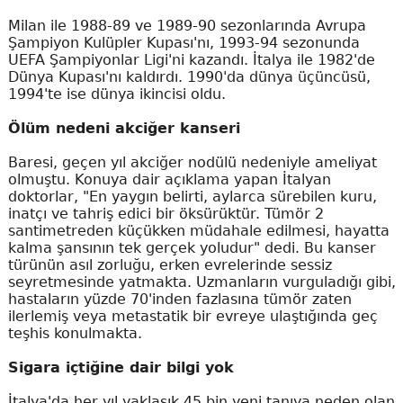
Milan ile 1988-89 ve 1989-90 sezonlarında Avrupa
Şampiyon Kulüpler Kupası'nı, 1993-94 sezonunda
UEFA Şampiyonlar Ligi'ni kazandı. İtalya ile 1982'de
Dünya Kupası'nı kaldırdı. 1990'da dünya üçüncüsü,
1994'te ise dünya ikincisi oldu.
Ölüm nedeni akciğer kanseri
Baresi, geçen yıl akciğer nodülü nedeniyle ameliyat
olmuştu. Konuya dair açıklama yapan İtalyan
doktorlar, "En yaygın belirti, aylarca sürebilen kuru,
inatçı ve tahriş edici bir öksürüktür. Tümör 2
santimetreden küçükken müdahale edilmesi, hayatta
kalma şansının tek gerçek yoludur" dedi. Bu kanser
türünün asıl zorluğu, erken evrelerinde sessiz
seyretmesinde yatmakta. Uzmanların vurguladığı gibi,
hastaların yüzde 70'inden fazlasına tümör zaten
ilerlemiş veya metastatik bir evreye ulaştığında geç
teşhis konulmakta.
Sigara içtiğine dair bilgi yok
İtalya'da her yıl yaklaşık 45 bin yeni tanıya neden olan