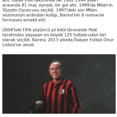
attı. İtalya milli takımında ise 1982-1994 yılları
arasında 81 maç oynadı, bir gol attı. 1999'da Milan'ın
Yüzyılın Oyuncusu seçildi. 1997'deki son Milan
sezonunun ardından kulüp, Baresi'nin 6 numaralı
formasını emekli etti.
2004'teki FIFA yüzüncü yıl ödül töreninde Pelé
tarafından yaşayan en büyük 125 futbolcudan biri
olarak seçildi. Baresi, 2013 yılında İtalyan Futbol Onur
Listesi'ne alındı.