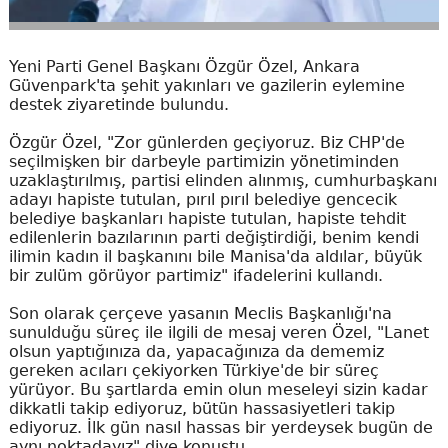
Yeni Parti Genel Başkanı Özgür Özel, Ankara
Güvenpark'ta şehit yakınları ve gazilerin eylemine
destek ziyaretinde bulundu.
Özgür Özel, "Zor günlerden geçiyoruz. Biz CHP'de
seçilmişken bir darbeyle partimizin yönetiminden
uzaklaştırılmış, partisi elinden alınmış, cumhurbaşkanı
adayı hapiste tutulan, pırıl pırıl belediye gencecik
belediye başkanları hapiste tutulan, hapiste tehdit
edilenlerin bazılarının parti değiştirdiği, benim kendi
ilimin kadın il başkanını bile Manisa'da aldılar, büyük
bir zulüm görüyor partimiz" ifadelerini kullandı.
Son olarak çerçeve yasanın Meclis Başkanlığı'na
sunulduğu süreç ile ilgili de mesaj veren Özel, "Lanet
olsun yaptığınıza da, yapacağınıza da dememiz
gereken acıları çekiyorken Türkiye'de bir süreç
yürüyor. Bu şartlarda emin olun meseleyi sizin kadar
dikkatli takip ediyoruz, bütün hassasiyetleri takip
ediyoruz. İlk gün nasıl hassas bir yerdeysek bugün de
aynı noktadayız" diye konuştu.