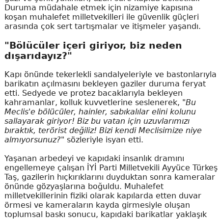
Duruma müdahale etmek için nizamiye kapısına
koşan muhalefet milletvekilleri ile güvenlik güçleri
arasında çok sert tartışmalar ve itişmeler yaşandı.
"Bölücüler içeri giriyor, biz neden
dışarıdayız?"
Kapı önünde tekerlekli sandalyeleriyle ve bastonlarıyla
barikatın açılmasını bekleyen gaziler duruma feryat
etti. Sedyede ve protez bacaklarıyla bekleyen
kahramanlar, kolluk kuvvetlerine seslenerek,
"Bu
Meclis'e bölücüler, hainler, sabıkalılar elini kolunu
sallayarak giriyor! Biz bu vatan için uzuvlarımızı
bıraktık, terörist değiliz! Bizi kendi Meclisimize niye
almıyorsunuz?"
sözleriyle isyan etti.
Yaşanan arbedeyi ve kapıdaki insanlık dramını
engellemeye çalışan İYİ Parti Milletvekili Ayyüce Türkeş
Taş, gazilerin hıçkırıklarını duyduktan sonra kameralar
önünde gözyaşlarına boğuldu. Muhalefet
milletvekillerinin fiziki olarak kapılarda etten duvar
örmesi ve kameraların kayda girmesiyle oluşan
toplumsal baskı sonucu, kapıdaki barikatlar yaklaşık