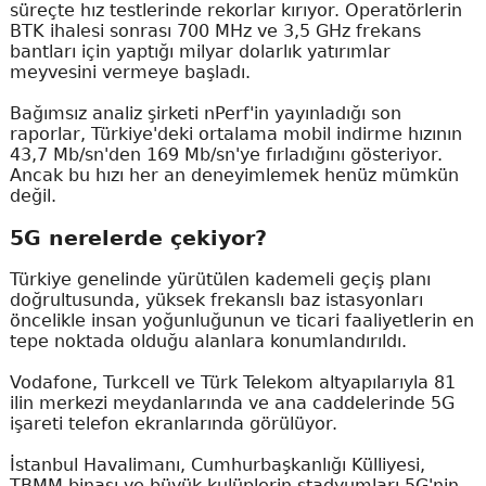
süreçte hız testlerinde rekorlar kırıyor. Operatörlerin
BTK ihalesi sonrası 700 MHz ve 3,5 GHz frekans
bantları için yaptığı milyar dolarlık yatırımlar
meyvesini vermeye başladı.
Bağımsız analiz şirketi nPerf'in yayınladığı son
raporlar, Türkiye'deki ortalama mobil indirme hızının
43,7 Mb/sn'den 169 Mb/sn'ye fırladığını gösteriyor.
Ancak bu hızı her an deneyimlemek henüz mümkün
değil.
5G nerelerde çekiyor?
Türkiye genelinde yürütülen kademeli geçiş planı
doğrultusunda, yüksek frekanslı baz istasyonları
öncelikle insan yoğunluğunun ve ticari faaliyetlerin en
tepe noktada olduğu alanlara konumlandırıldı.
Vodafone, Turkcell ve Türk Telekom altyapılarıyla 81
ilin merkezi meydanlarında ve ana caddelerinde 5G
işareti telefon ekranlarında görülüyor.
İstanbul Havalimanı, Cumhurbaşkanlığı Külliyesi,
TBMM binası ve büyük kulüplerin stadyumları 5G'nin