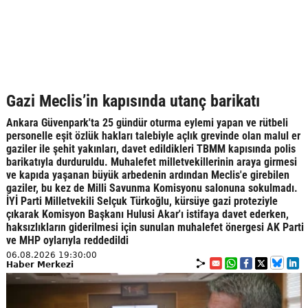
Gazi Meclis’in kapısında utanç barikatı
Ankara Güvenpark'ta 25 gündür oturma eylemi yapan ve rütbeli
personelle eşit özlük hakları talebiyle açlık grevinde olan malul er
gaziler ile şehit yakınları, davet edildikleri TBMM kapısında polis
barikatıyla durduruldu. Muhalefet milletvekillerinin araya girmesi
ve kapıda yaşanan büyük arbedenin ardından Meclis'e girebilen
gaziler, bu kez de Milli Savunma Komisyonu salonuna sokulmadı.
İYİ Parti Milletvekili Selçuk Türkoğlu, kürsüye gazi proteziyle
çıkarak Komisyon Başkanı Hulusi Akar'ı istifaya davet ederken,
haksızlıkların giderilmesi için sunulan muhalefet önergesi AK Parti
ve MHP oylarıyla reddedildi
06.08.2026 19:30:00
Haber Merkezi