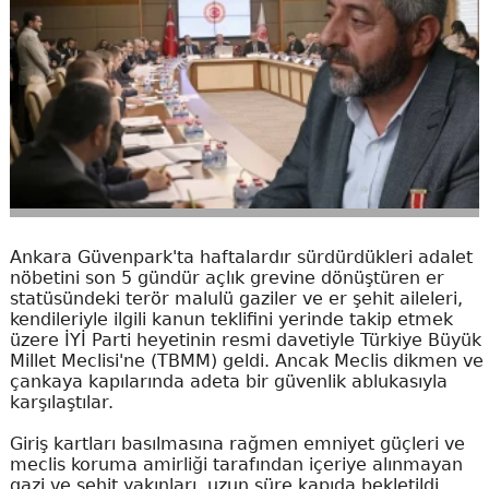
Ankara Güvenpark'ta haftalardır sürdürdükleri adalet
nöbetini son 5 gündür açlık grevine dönüştüren er
statüsündeki terör malulü gaziler ve er şehit aileleri,
kendileriyle ilgili kanun teklifini yerinde takip etmek
üzere İYİ Parti heyetinin resmi davetiyle Türkiye Büyük
Millet Meclisi'ne (TBMM) geldi. Ancak Meclis dikmen ve
çankaya kapılarında adeta bir güvenlik ablukasıyla
karşılaştılar.
Giriş kartları basılmasına rağmen emniyet güçleri ve
meclis koruma amirliği tarafından içeriye alınmayan
gazi ve şehit yakınları, uzun süre kapıda bekletildi.