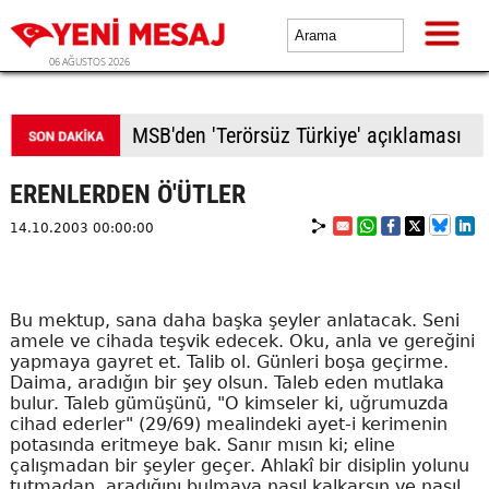
06 AĞUSTOS 2026
MSB'den 'Terörsüz Türkiye' açıklaması
ERENLERDEN Ö'ÜTLER
14.10.2003 00:00:00
Bu mektup, sana daha başka şeyler anlatacak. Seni
amele ve cihada teşvik edecek. Oku, anla ve gereğini
yapmaya gayret et. Talib ol. Günleri boşa geçirme.
Daima, aradığın bir şey olsun. Taleb eden mutlaka
bulur. Taleb gümüşünü, "O kimseler ki, uğrumuzda
cihad ederler" (29/69) mealindeki ayet-i kerimenin
potasında eritmeye bak. Sanır mısın ki; eline
çalışmadan bir şeyler geçer. Ahlakî bir disiplin yolunu
tutmadan, aradığını bulmaya nasıl kalkarsın ve nasıl