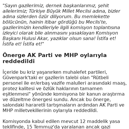
"Sayın gazilerimiz, dernek başkanlarımız, şehit
ailelerimiz; Türkiye Büyük Millet Meclisi adına, bizler
adına sizlerden özür diliyorum. Bu memlekette
bölücünün, hainin itibar gördüğü bu Meclis'te,
gazilerimizin kendileriyle ilgili komisyon toplantısına
izleyici olarak bile alınmasını yasaklayan Komisyon
Başkanı Hulusi Akar, yazıklar olsun sana! İstifa et!
İstifa et! İstifa et!"
Önerge AK Parti ve MHP oylarıyla
reddedildi
İçeride bu kriz yaşanırken muhalefet partileri,
Güvenpark'taki er gazilerin talebi olan "Rütbeli
personel ile er/erbaş vazife malulleri arasındaki maaş,
protez kalitesi ve özlük haklarının tamamen
eşitlenmesi" yönünde komisyona bir kanun araştırma
ve düzeltme önergesi sundu. Ancak bu önerge,
salondaki hararetli tartışmaların ardından AK Parti ve
MHP milletvekillerinin oylarıyla reddedildi.
Komisyonda kabul edilen mevcut 12 maddelik yasa
teklifinde, 15 Temmuz'da yaralanan ancak gazi