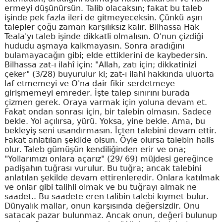
ermeyi düşünürsün. Talib olacaksın; fakat bu taleb
işinde pek fazla ileri de gitmeyeceksin. Çünkü aşırı
talepler çoğu zaman karşılıksız kalır. Bilhassa Hak
Teala'yı taleb işinde dikkatli olmalısın. O'nun çizdiği
hududu aşmaya kalkmayasın. Sonra aradığını
bulamayacağın gibi; elde ettiklerini de kaybedersin.
Bilhassa zat-ı ilahî için: "Allah, zatı için; dikkatinizi
çeker" (3/28) buyurulur ki; zat-ı ilahi hakkında uluorta
laf etmemeyi ve O'na dair fikir serdetmeye
girişmemeyi emreder. İşte talep sınırını burada
çizmen gerek. Oraya varmak için yoluna devam et.
Fakat ondan sonrası için, bir talebin olmasın. Sadece
bekle. Yol açılırsa, yürü. Yoksa, yine bekle. Ama, bu
bekleyiş seni usandırmasın. İçten talebini devam ettir.
Fakat anlatılan şekilde olsun. Öyle olursa talebin halis
olur. Taleb gümüşün kendiliğinden erir ve ona;
"Yollarımızı onlara açarız" (29/ 69) müjdesi gereğince
padişahın tuğrası vurulur. Bu tuğra; ancak talebini
anlatılan şekilde devam ettirenleredir. Onlara katılmak
ve onlar gibi talihli olmak ve bu tuğrayı almak ne
saadet.. Bu saadete eren talibin talebi kıymet bulur.
Dünyalık mallar, onun karşısında değersizdir. Onu
satacak pazar bulunmaz. Ancak onun, değeri bulunup