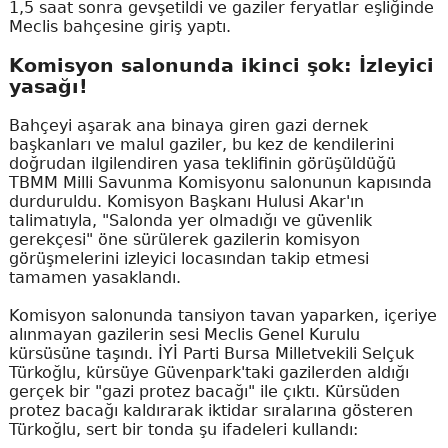
1,5 saat sonra gevşetildi ve gaziler feryatlar eşliğinde
Meclis bahçesine giriş yaptı.
Komisyon salonunda ikinci şok: İzleyici
yasağı!
Bahçeyi aşarak ana binaya giren gazi dernek
başkanları ve malul gaziler, bu kez de kendilerini
doğrudan ilgilendiren yasa teklifinin görüşüldüğü
TBMM Milli Savunma Komisyonu salonunun kapısında
durduruldu. Komisyon Başkanı Hulusi Akar'ın
talimatıyla, "Salonda yer olmadığı ve güvenlik
gerekçesi" öne sürülerek gazilerin komisyon
görüşmelerini izleyici locasından takip etmesi
tamamen yasaklandı.
Komisyon salonunda tansiyon tavan yaparken, içeriye
alınmayan gazilerin sesi Meclis Genel Kurulu
kürsüsüne taşındı. İYİ Parti Bursa Milletvekili Selçuk
Türkoğlu, kürsüye Güvenpark'taki gazilerden aldığı
gerçek bir "gazi protez bacağı" ile çıktı. Kürsüden
protez bacağı kaldırarak iktidar sıralarına gösteren
Türkoğlu, sert bir tonda şu ifadeleri kullandı: