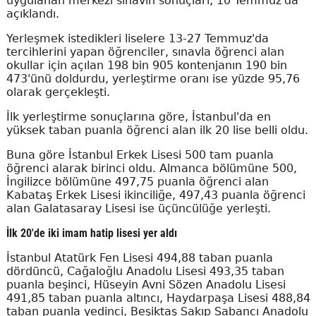
uygulanan merkezi sınavın sonuçları, 10 Temmuz'da
açıklandı.
Yerleşmek istedikleri liselere 13-27 Temmuz'da
tercihlerini yapan öğrenciler, sınavla öğrenci alan
okullar için açılan 198 bin 905 kontenjanın 190 bin
473'ünü doldurdu, yerleştirme oranı ise yüzde 95,76
olarak gerçekleşti.
İlk yerleştirme sonuçlarına göre, İstanbul'da en
yüksek taban puanla öğrenci alan ilk 20 lise belli oldu.
Buna göre İstanbul Erkek Lisesi 500 tam puanla
öğrenci alarak birinci oldu. Almanca bölümüne 500,
İngilizce bölümüne 497,75 puanla öğrenci alan
Kabataş Erkek Lisesi ikinciliğe, 497,43 puanla öğrenci
alan Galatasaray Lisesi ise üçüncülüğe yerleşti.
İlk 20'de iki imam hatip lisesi yer aldı
İstanbul Atatürk Fen Lisesi 494,88 taban puanla
dördüncü, Cağaloğlu Anadolu Lisesi 493,35 taban
puanla beşinci, Hüseyin Avni Sözen Anadolu Lisesi
491,85 taban puanla altıncı, Haydarpaşa Lisesi 488,84
taban puanla yedinci, Beşiktaş Sakıp Sabancı Anadolu