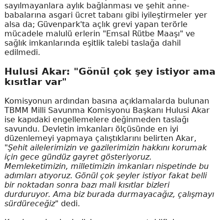
sayılmayanlara aylık bağlanması ve şehit anne-
babalarına asgari ücret tabanı gibi iyileştirmeler yer
alsa da; Güvenpark'ta açlık grevi yapan terörle
mücadele malulü erlerin "Emsal Rütbe Maaşı" ve
sağlık imkanlarında eşitlik talebi taslağa dahil
edilmedi.
Hulusi Akar: "Gönül çok şey istiyor ama
kısıtlar var"
Komisyonun ardından basına açıklamalarda bulunan
TBMM Milli Savunma Komisyonu Başkanı Hulusi Akar
ise kapıdaki engellemelere değinmeden taslağı
savundu. Devletin imkanları ölçüsünde en iyi
düzenlemeyi yapmaya çalıştıklarını belirten Akar,
"Şehit ailelerimizin ve gazilerimizin hakkını korumak
için gece gündüz gayret gösteriyoruz.
Memleketimizin, milletimizin imkanları nispetinde bu
adımları atıyoruz. Gönül çok şeyler istiyor fakat belli
bir noktadan sonra bazı mali kısıtlar bizleri
durduruyor. Ama biz burada durmayacağız, çalışmayı
sürdüreceğiz"
dedi.