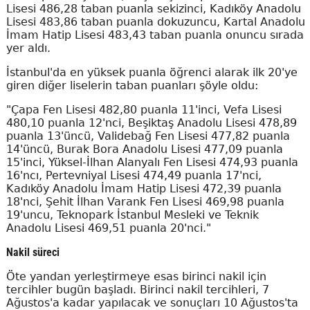
Lisesi 486,28 taban puanla sekizinci, Kadıköy Anadolu
Lisesi 483,86 taban puanla dokuzuncu, Kartal Anadolu
İmam Hatip Lisesi 483,43 taban puanla onuncu sırada
yer aldı.
İstanbul'da en yüksek puanla öğrenci alarak ilk 20'ye
giren diğer liselerin taban puanları şöyle oldu:
"Çapa Fen Lisesi 482,80 puanla 11'inci, Vefa Lisesi
480,10 puanla 12'nci, Beşiktaş Anadolu Lisesi 478,89
puanla 13'üncü, Validebağ Fen Lisesi 477,82 puanla
14'üncü, Burak Bora Anadolu Lisesi 477,09 puanla
15'inci, Yüksel-İlhan Alanyalı Fen Lisesi 474,93 puanla
16'ncı, Pertevniyal Lisesi 474,49 puanla 17'nci,
Kadıköy Anadolu İmam Hatip Lisesi 472,39 puanla
18'nci, Şehit İlhan Varank Fen Lisesi 469,98 puanla
19'uncu, Teknopark İstanbul Mesleki ve Teknik
Anadolu Lisesi 469,51 puanla 20'nci."
Nakil süreci
Öte yandan yerleştirmeye esas birinci nakil için
tercihler bugün başladı. Birinci nakil tercihleri, 7
Ağustos'a kadar yapılacak ve sonuçları 10 Ağustos'ta