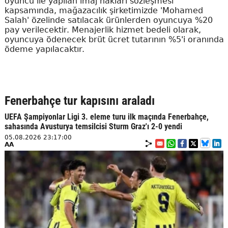
oyuncu ile yapılan imaj hakları sözleşmesi
kapsamında, mağazacılık şirketimizde 'Mohamed
Salah' özelinde satılacak ürünlerden oyuncuya %20
pay verilecektir. Menajerlik hizmet bedeli olarak,
oyuncuya ödenecek brüt ücret tutarının %5'i oranında
ödeme yapılacaktır.
Fenerbahçe tur kapısını araladı
UEFA Şampiyonlar Ligi 3. eleme turu ilk maçında Fenerbahçe,
sahasında Avusturya temsilcisi Sturm Graz'ı 2-0 yendi
05.08.2026 23:17:00
AA