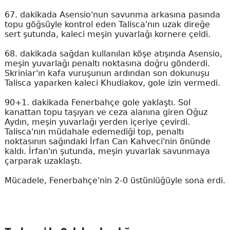
67. dakikada Asensio'nun savunma arkasına pasında
topu göğsüyle kontrol eden Talisca'nın uzak direğe
sert şutunda, kaleci meşin yuvarlağı kornere çeldi.
68. dakikada sağdan kullanılan köşe atışında Asensio,
meşin yuvarlağı penaltı noktasına doğru gönderdi.
Skriniar'ın kafa vuruşunun ardından son dokunuşu
Talisca yaparken kaleci Khudiakov, gole izin vermedi.
90+1. dakikada Fenerbahçe gole yaklaştı. Sol
kanattan topu taşıyan ve ceza alanına giren Oğuz
Aydın, meşin yuvarlağı yerden içeriye çevirdi.
Talisca'nın müdahale edemediği top, penaltı
noktasının sağındaki İrfan Can Kahveci'nin önünde
kaldı. İrfan'ın şutunda, meşin yuvarlak savunmaya
çarparak uzaklaştı.
Mücadele, Fenerbahçe'nin 2-0 üstünlüğüyle sona erdi.