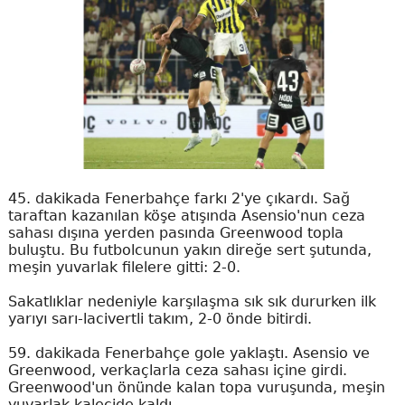
45. dakikada Fenerbahçe farkı 2'ye çıkardı. Sağ
taraftan kazanılan köşe atışında Asensio'nun ceza
sahası dışına yerden pasında Greenwood topla
buluştu. Bu futbolcunun yakın direğe sert şutunda,
meşin yuvarlak filelere gitti: 2-0.
Sakatlıklar nedeniyle karşılaşma sık sık dururken ilk
yarıyı sarı-lacivertli takım, 2-0 önde bitirdi.
59. dakikada Fenerbahçe gole yaklaştı. Asensio ve
Greenwood, verkaçlarla ceza sahası içine girdi.
Greenwood'un önünde kalan topa vuruşunda, meşin
yuvarlak kalecide kaldı.