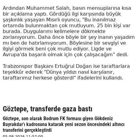
Ardından Muhammet Salah, basın mensuplarına kısa
bir açıklama yaptı. Gördüğü ilgi karşısında büyük
şaşkınlık yaşayan Mısırlı oyuncu, "Bu inanılmaz
ortamda bulunmaktan çok mutluyum. 25 bin kişi var
burada. Duygularımı kelimelere dökmekte
zorlanıyorum. Daha önce böyle bir şey inanın yaşadım
mı ben de hatırlamıyorum. Böylesine bir sevgiyi ve
ilgiyi görmek beni çok mutlu ediyor. Ligde ve
Avrupa'da başarılı olmak için çok çalışacağım" dedi.
Trabzonspor Başkanı Ertuğrul Doğan ise taraftarlara
teşekkür ederek "Dünya yıldızı nasıl karşılanır,
taraftarımız herkese gösterdi" ifadelerini kullandı.
Göztepe, transferde gaza bastı
Göztepe, son olarak Bodrum FK forması giyen Gökdeniz
Bayrakdar'ı kadrosuna katarak yeni sezon öncesindeki altıncı
transferini gerçekleştirdi
05.08.2026 11:57:00