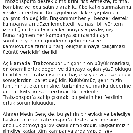
Trabzonspor'a destek olmalarını rica etmekte, forma,
kombine ve loca satın alarak kulübe katkı sunmalarına
vesile olmaktadır. Bu uygulama ilk kez yapılan bir
çalışma da değildir. Başkanımız her yıl benzer destek
kampanyaları düzenlemektedir ve nasıl bir yöntem
izlendiğini de defalarca kamuoyuyla paylaşmıştır.
Buna rağmen her kampanya sonrasında aynı
soruların yeniden gündeme getirilmesi ve
kamuoyunda farklı bir algı oluşturulmaya çalışılması
üzüntü vericidir' denildi.
Açıklamada, Trabzonspor'un şehrin en büyük markası,
en önemli ortak değeri ve dünyaya açılan yüzü olduğu
belirtilerek "Trabzonspor'un başarısı yalnızca sahadaki
sonuçlardan ibaret değildir. Kulübümüz; şehrimizin
tanıtımına, ekonomisine, turizmine ve marka değerine
önemli katkılar sunmaktadır. Bu nedenle
Trabzonspor'a sahip çıkmak, bu şehrin her ferdinin
ortak sorumluluğudur.
Ahmet Metin Genç de, bu şehrin bir evladı ve belediye
başkanı olarak Trabzonspor'a destek verilmesine
öncülük etmeyi görev kabul etmektedir. Başkanımızın
şimdiye kadar tüm kampanyalarda yaptığı şey,