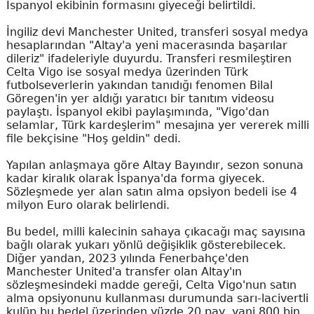
İspanyol ekibinin formasını giyeceği belirtildi.
İngiliz devi Manchester United, transferi sosyal medya
hesaplarından "Altay'a yeni macerasında başarılar
dileriz" ifadeleriyle duyurdu. Transferi resmileştiren
Celta Vigo ise sosyal medya üzerinden Türk
futbolseverlerin yakından tanıdığı fenomen Bilal
Göregen'in yer aldığı yaratıcı bir tanıtım videosu
paylaştı. İspanyol ekibi paylaşımında, "Vigo'dan
selamlar, Türk kardeşlerim" mesajına yer vererek milli
file bekçisine "Hoş geldin" dedi.
Yapılan anlaşmaya göre Altay Bayındır, sezon sonuna
kadar kiralık olarak İspanya'da forma giyecek.
Sözleşmede yer alan satın alma opsiyon bedeli ise 4
milyon Euro olarak belirlendi.
Bu bedel, milli kalecinin sahaya çıkacağı maç sayısına
bağlı olarak yukarı yönlü değişiklik gösterebilecek.
Diğer yandan, 2023 yılında Fenerbahçe'den
Manchester United'a transfer olan Altay'ın
sözleşmesindeki madde gereği, Celta Vigo'nun satın
alma opsiyonunu kullanması durumunda sarı-lacivertli
kulüp bu bedel üzerinden yüzde 20 pay, yani 800 bin