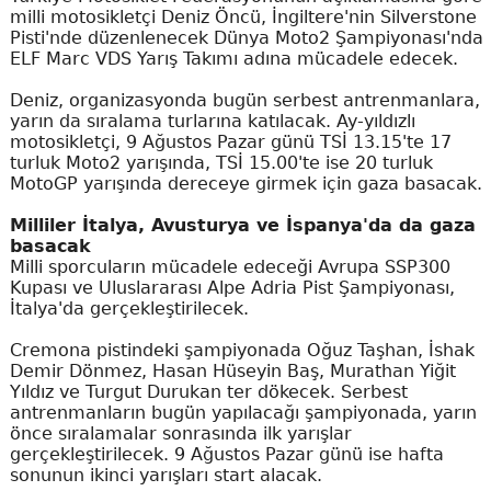
milli motosikletçi Deniz Öncü, İngiltere'nin Silverstone
Pisti'nde düzenlenecek Dünya Moto2 Şampiyonası'nda
ELF Marc VDS Yarış Takımı adına mücadele edecek.
Deniz, organizasyonda bugün serbest antrenmanlara,
yarın da sıralama turlarına katılacak. Ay-yıldızlı
motosikletçi, 9 Ağustos Pazar günü TSİ 13.15'te 17
turluk Moto2 yarışında, TSİ 15.00'te ise 20 turluk
MotoGP yarışında dereceye girmek için gaza basacak.
Milliler İtalya, Avusturya ve İspanya'da da gaza
basacak
Milli sporcuların mücadele edeceği Avrupa SSP300
Kupası ve Uluslararası Alpe Adria Pist Şampiyonası,
İtalya'da gerçekleştirilecek.
Cremona pistindeki şampiyonada Oğuz Taşhan, İshak
Demir Dönmez, Hasan Hüseyin Baş, Murathan Yiğit
Yıldız ve Turgut Durukan ter dökecek. Serbest
antrenmanların bugün yapılacağı şampiyonada, yarın
önce sıralamalar sonrasında ilk yarışlar
gerçekleştirilecek. 9 Ağustos Pazar günü ise hafta
sonunun ikinci yarışları start alacak.