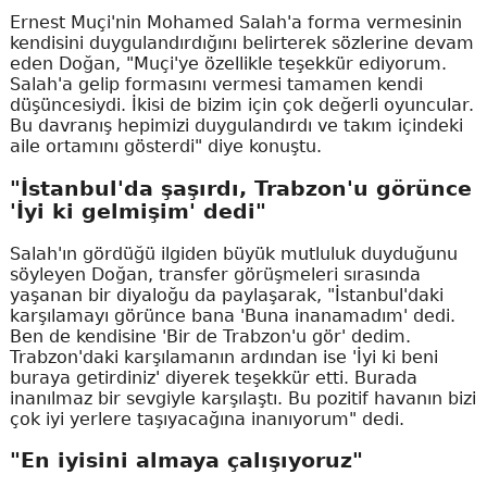
Ernest Muçi'nin Mohamed Salah'a forma vermesinin
kendisini duygulandırdığını belirterek sözlerine devam
eden Doğan, "Muçi'ye özellikle teşekkür ediyorum.
Salah'a gelip formasını vermesi tamamen kendi
düşüncesiydi. İkisi de bizim için çok değerli oyuncular.
Bu davranış hepimizi duygulandırdı ve takım içindeki
aile ortamını gösterdi" diye konuştu.
"İstanbul'da şaşırdı, Trabzon'u görünce
'İyi ki gelmişim' dedi"
Salah'ın gördüğü ilgiden büyük mutluluk duyduğunu
söyleyen Doğan, transfer görüşmeleri sırasında
yaşanan bir diyaloğu da paylaşarak, "İstanbul'daki
karşılamayı görünce bana 'Buna inanamadım' dedi.
Ben de kendisine 'Bir de Trabzon'u gör' dedim.
Trabzon'daki karşılamanın ardından ise 'İyi ki beni
buraya getirdiniz' diyerek teşekkür etti. Burada
inanılmaz bir sevgiyle karşılaştı. Bu pozitif havanın bizi
çok iyi yerlere taşıyacağına inanıyorum" dedi.
"En iyisini almaya çalışıyoruz"