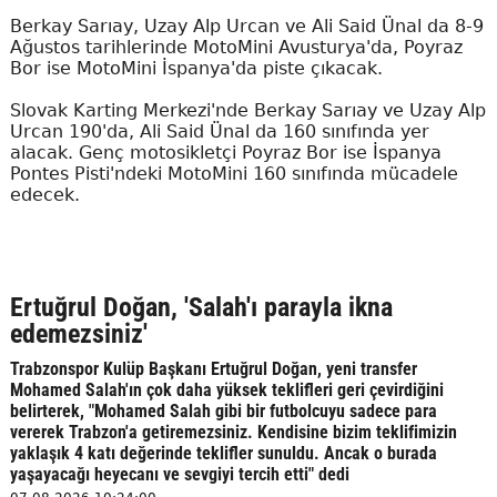
Berkay Sarıay, Uzay Alp Urcan ve Ali Said Ünal da 8-9
Ağustos tarihlerinde MotoMini Avusturya'da, Poyraz
Bor ise MotoMini İspanya'da piste çıkacak.
Slovak Karting Merkezi'nde Berkay Sarıay ve Uzay Alp
Urcan 190'da, Ali Said Ünal da 160 sınıfında yer
alacak. Genç motosikletçi Poyraz Bor ise İspanya
Pontes Pisti'ndeki MotoMini 160 sınıfında mücadele
edecek.
Ertuğrul Doğan, 'Salah'ı parayla ikna
edemezsiniz'
Trabzonspor Kulüp Başkanı Ertuğrul Doğan, yeni transfer
Mohamed Salah'ın çok daha yüksek teklifleri geri çevirdiğini
belirterek, "Mohamed Salah gibi bir futbolcuyu sadece para
vererek Trabzon'a getiremezsiniz. Kendisine bizim teklifimizin
yaklaşık 4 katı değerinde teklifler sunuldu. Ancak o burada
yaşayacağı heyecanı ve sevgiyi tercih etti" dedi