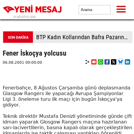
07 AĞUSTOS 2026
Türkiye, Suudi Arabistan ve Pakistan üçlü savunma anlaşması imzalayacak
Fener İskoçya yolcusu
06.08.2001 00:00:00
Fenerbahçe, 8 Ağustos Çarşamba günü deplasmanda
Glasgow Rangers ile yapacağı Avrupa Şampiyonlar
Ligi 3. öneleme turu ilk maçı için bugün İskoçya'ya
gidiyor.
Teknik direktör Mustafa Denizli yönetiminde günde çift
idman yaparak Glosgow Rangers maçına hazırlanan
sarı-lacivertlilerin, basına kapalı olarak gerçekleştirilen
idmanlarda ise taktik çalışması yaptıkları öğrenildi.