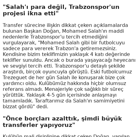
"Salah'ı para değil, Trabzonspor'un
projesi ikna etti"
Transfer sürecine ilişkin dikkat çeken açıklamalarda
bulunan Başkan Doğan, Mohamed Salah'ın maddi
nedenlerle Trabzonspor'u tercih etmediğini
vurgulayarak, "Mohamed Salah gibi bir futbolcuyu
sadece para vererek Trabzon'a getiremezsiniz.
Kendisine bizim teklifimizin yaklaşık 4 katı değerinde
teklifler sunuldu. Ancak o burada yaşayacağı heyecanı
ve sevgiyi tercih etti. Trabzonspor'u detaylı şekilde
araştırdı, birçok oyuncuyla görüştü. Eski futbolcumuz
Trezeguet de her gün Salah ile konuşarak bize çok
yardımcı oldu. Kulübümüz hakkında hiçbir olumsuz
referans almadı. Menajeriyle çok sağlıklı bir süreç
yürüttük. Yaklaşık 4-5 gün içerisinde anlaşmayı
tamamladık. Taraftarımız da Salah'ın samimiyetini
bizzat gördü" dedi.
"Önce borçları azalttık, şimdi büyük
transferler yapıyoruz"
Kulübün mali disiplinine dikkat çeken Doğan, yapılan