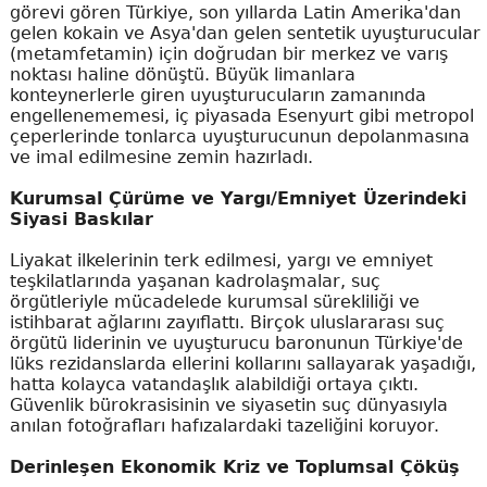
görevi gören Türkiye, son yıllarda Latin Amerika'dan
gelen kokain ve Asya'dan gelen sentetik uyuşturucular
(metamfetamin) için doğrudan bir merkez ve varış
noktası haline dönüştü. Büyük limanlara
konteynerlerle giren uyuşturucuların zamanında
engellenememesi, iç piyasada Esenyurt gibi metropol
çeperlerinde tonlarca uyuşturucunun depolanmasına
ve imal edilmesine zemin hazırladı.
Kurumsal Çürüme ve Yargı/Emniyet Üzerindeki
Siyasi Baskılar
Liyakat ilkelerinin terk edilmesi, yargı ve emniyet
teşkilatlarında yaşanan kadrolaşmalar, suç
örgütleriyle mücadelede kurumsal sürekliliği ve
istihbarat ağlarını zayıflattı. Birçok uluslararası suç
örgütü liderinin ve uyuşturucu baronunun Türkiye'de
lüks rezidanslarda ellerini kollarını sallayarak yaşadığı,
hatta kolayca vatandaşlık alabildiği ortaya çıktı.
Güvenlik bürokrasisinin ve siyasetin suç dünyasıyla
anılan fotoğrafları hafızalardaki tazeliğini koruyor.
Derinleşen Ekonomik Kriz ve Toplumsal Çöküş