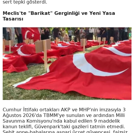
sert tepki gösterdi.
Meclis'te "Barikat" Gerginliği ve Yeni Yasa
Tasarısı
Cumhur İttifakı ortakları AKP ve MHP'nin imzasıyla 3
Ağustos 2026'da TBMM'ye sunulan ve ardından Milli
Savunma Komisyonu'nda kabul edilen 9 maddelik
kanun teklifi, Güvenpark'taki gazileri tatmin etmedi.
Şehit anne-babalarına asgari ücret güvencesi, faizsiz