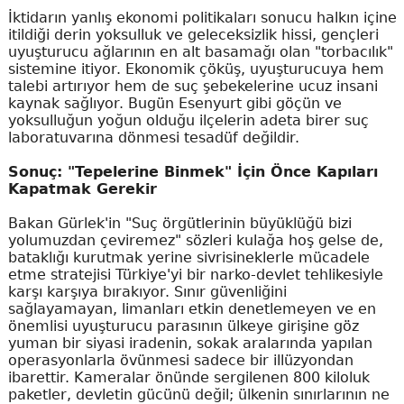
İktidarın yanlış ekonomi politikaları sonucu halkın içine
itildiği derin yoksulluk ve geleceksizlik hissi, gençleri
uyuşturucu ağlarının en alt basamağı olan "torbacılık"
sistemine itiyor. Ekonomik çöküş, uyuşturucuya hem
talebi artırıyor hem de suç şebekelerine ucuz insani
kaynak sağlıyor. Bugün Esenyurt gibi göçün ve
yoksulluğun yoğun olduğu ilçelerin adeta birer suç
laboratuvarına dönmesi tesadüf değildir.
Sonuç: "Tepelerine Binmek" İçin Önce Kapıları
Kapatmak Gerekir
Bakan Gürlek'in "Suç örgütlerinin büyüklüğü bizi
yolumuzdan çeviremez" sözleri kulağa hoş gelse de,
bataklığı kurutmak yerine sivrisineklerle mücadele
etme stratejisi Türkiye'yi bir narko-devlet tehlikesiyle
karşı karşıya bırakıyor. Sınır güvenliğini
sağlayamayan, limanları etkin denetlemeyen ve en
önemlisi uyuşturucu parasının ülkeye girişine göz
yuman bir siyasi iradenin, sokak aralarında yapılan
operasyonlarla övünmesi sadece bir illüzyondan
ibarettir. Kameralar önünde sergilenen 800 kiloluk
paketler, devletin gücünü değil; ülkenin sınırlarının ne