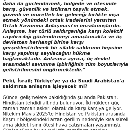
daha da güçlendirmek, bölgede ve ötesinde
barış, güvenlik ve istikrarı teşvik etmek,
güvenli ve müreffeh bir geleceği birlikte inşa
etmek yönündeki ortak iradelerini yansıtan
Ortak Savunma Anlaşması'nı imzalamışlardır.
Anlaşma, her türlü saldırganlığa karşı kolektif
caydırıcılığı güçlendirmeyi amaçlamakta ve üç
devletten herhangi birine karşı
gerçekleştirilecek bir silahlı saldırının hepsine
karşı yapılmış sayılacağını hükme
bağlamaktadır. Anlaşma ayrıca, üç devlet
arasındaki savunma işbirliğinin tüm boyutlarıyla
geliştirilmesini öngörmektedir."
Peki, İsrail; Türkiye'ye ya da Suudi Arabistan'a
saldırırsa anlaşma işleyecek mi?
Güncel gelişmelere bakıldığında şu anda Pakistan;
Hindistan tehdidi altında bulunuyor. İki nükleer güç
zaman zaman askeri olarak da karşı karşıya geliyor.
Nitekim Mayıs 2025'te Hindistan ve Pakistan arasında
Keşmir bölgesindeki artan gerilim nedeniyle kısa süreli
ama şiddetli sınır ötesi hava çatışmaları yaşanmıştı.