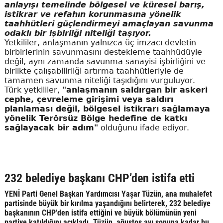
anlayışı temelinde bölgesel ve küresel barış,
istikrar ve refahın korunmasına yönelik
taahhütleri güçlendirmeyi amaçlayan savunma
odaklı bir işbirliği niteliği taşıyor.
Yetkililer, anlaşmanın yalnızca üç imzacı devletin
birbirlerinin savunmasını destekleme taahhüdüyle
değil, aynı zamanda savunma sanayisi işbirliğini ve
birlikte çalışabilirliği artırma taahhütleriyle de
tamamen savunma niteliği taşıdığını vurguluyor.
Türk yetkililer,
"anlaşmanın saldırgan bir askeri
cephe, çevreleme girişimi veya saldırı
planlaması değil, bölgesel istikrarı sağlamaya
yönelik Terörsüz Bölge hedefine de katkı
sağlayacak bir adım"
olduğunu ifade ediyor.
232 belediye başkanı CHP’den istifa etti
YENİ Parti Genel Başkan Yardımcısı Yaşar Tüzün, ana muhalefet
partisinde büyük bir kırılma yaşandığını belirterek, 232 belediye
başkanının CHP'den istifa ettiğini ve büyük bölümünün yeni
partiye katıldığını açıkladı. Tüzün, ağustos ayı sonuna kadar bu