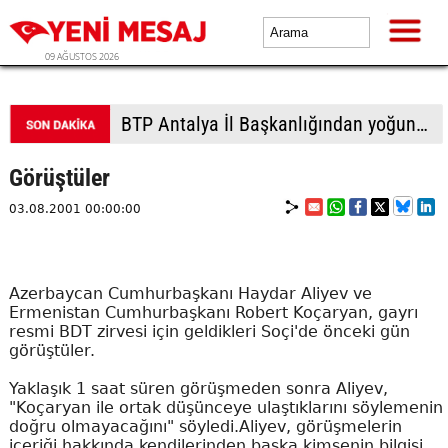
09 AĞUSTOS 2026
BTP Gaziantep teşkilatından taziye ziyareti: Cevizli köyü halkıyla buluşma
Görüştüler
03.08.2001 00:00:00
Azerbaycan Cumhurbaşkanı Haydar Aliyev ve
Ermenistan Cumhurbaşkanı Robert Koçaryan, gayrı
resmi BDT zirvesi için geldikleri Soçi'de önceki gün
görüştüler.
Yaklaşık 1 saat süren görüşmeden sonra Aliyev,
"Koçaryan ile ortak düşünceye ulaştıklarını söylemenin
doğru olmayacağını" söyledi.Aliyev, görüşmelerin
içeriği hakkında kendilerinden başka kimsenin bilgisi