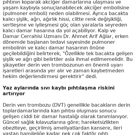
pıhtının koparak akciğer damarlarına ulaşması ve
yaşam kaybıyla sonuçlanabilecek akciğer embolisine
(pulmoner emboli) neden olabilmesi. Ayrıca bacakta
kalıcı şişlik, ağrı, ağırlık hissi, ciltte renk değişikliği,
sertleşme ve iyileşmesi güç olan yaralarla seyreden
kalıcı damar hasarına da yol açabiliyor. Kalp ve
Damar Cerrahisi Uzmanı Dr. Ahmet Arif Ağlar, erken
dönemde başlanan tedavi sayesinde pulmoner
embolinin ve kalıcı damar hasarının önüne
geçilebildiğini belirterek, "Özellikle tek bacakta gelişen
şişlik ve ağrı gibi belirtiler asla ihmal edilmemelidir. Bu
şikayetler derin ven trombozunun en önemli uyarı
işaretleri arasında yer alır ve zaman kaybetmeden
hekim değerlendirmesi gerektirir" dedi.
Yaz aylarında sıvı kaybı pıhtılaşma riskini
artırıyor
Derin ven trombozu (DVT) genellikle bacakların derin
toplardamarlarında kan pıhtısı oluşması sonucu
gelişen ciddi bir damar hastalığı olarak tanımlanıyor.
Güncel sağlık kılavuzlarına göre; hareketsizlikten
obeziteye, geçirilmiş ameliyatlardan kansere, ileri
yaştan hamileliğe kadar pek çok faktör pıhtı