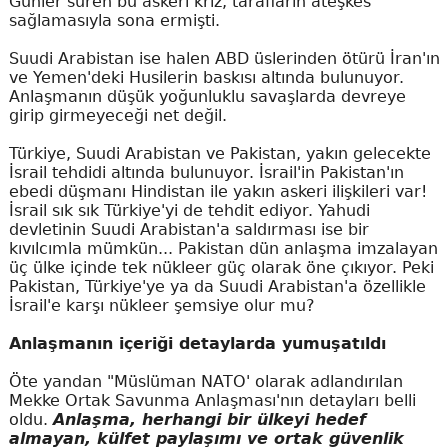
Günler süren bu askeri kriz, tarafların ateşkes
sağlamasıyla sona ermişti.
Suudi Arabistan ise halen ABD üslerinden ötürü İran'ın
ve Yemen'deki Husilerin baskısı altında bulunuyor.
Anlaşmanın düşük yoğunluklu savaşlarda devreye
girip girmeyeceği net değil.
Türkiye, Suudi Arabistan ve Pakistan, yakın gelecekte
İsrail tehdidi altında bulunuyor. İsrail'in Pakistan'ın
ebedi düşmanı Hindistan ile yakın askeri ilişkileri var!
İsrail sık sık Türkiye'yi de tehdit ediyor. Yahudi
devletinin Suudi Arabistan'a saldırması ise bir
kıvılcımla mümkün... Pakistan dün anlaşma imzalayan
üç ülke içinde tek nükleer güç olarak öne çıkıyor. Peki
Pakistan, Türkiye'ye ya da Suudi Arabistan'a özellikle
İsrail'e karşı nükleer şemsiye olur mu?
Anlaşmanın içeriği detaylarda yumuşatıldı
Öte yandan "Müslüman NATO' olarak adlandırılan
Mekke Ortak Savunma Anlaşması'nın detayları belli
oldu.
Anlaşma, herhangi bir ülkeyi hedef
almayan, külfet paylaşımı ve ortak güvenlik