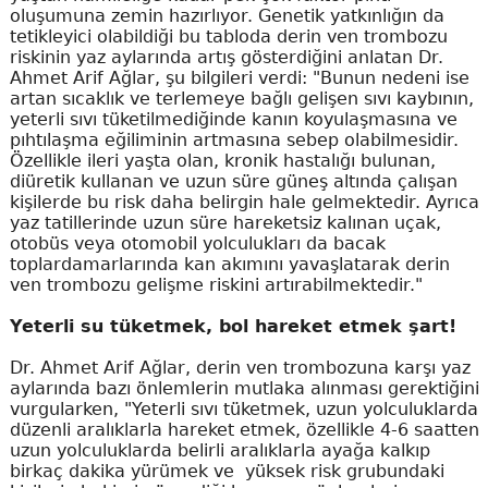
oluşumuna zemin hazırlıyor. Genetik yatkınlığın da
tetikleyici olabildiği bu tabloda derin ven trombozu
riskinin yaz aylarında artış gösterdiğini anlatan Dr.
Ahmet Arif Ağlar, şu bilgileri verdi: "Bunun nedeni ise
artan sıcaklık ve terlemeye bağlı gelişen sıvı kaybının,
yeterli sıvı tüketilmediğinde kanın koyulaşmasına ve
pıhtılaşma eğiliminin artmasına sebep olabilmesidir.
Özellikle ileri yaşta olan, kronik hastalığı bulunan,
diüretik kullanan ve uzun süre güneş altında çalışan
kişilerde bu risk daha belirgin hale gelmektedir. Ayrıca
yaz tatillerinde uzun süre hareketsiz kalınan uçak,
otobüs veya otomobil yolculukları da bacak
toplardamarlarında kan akımını yavaşlatarak derin
ven trombozu gelişme riskini artırabilmektedir."
Yeterli su tüketmek, bol hareket etmek şart!
Dr. Ahmet Arif Ağlar, derin ven trombozuna karşı yaz
aylarında bazı önlemlerin mutlaka alınması gerektiğini
vurgularken, "Yeterli sıvı tüketmek, uzun yolculuklarda
düzenli aralıklarla hareket etmek, özellikle 4-6 saatten
uzun yolculuklarda belirli aralıklarla ayağa kalkıp
birkaç dakika yürümek ve yüksek risk grubundaki