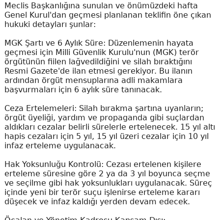
Meclis Başkanlığına sunulan ve önümüzdeki hafta
Genel Kurul'dan geçmesi planlanan teklifin öne çıkan
hukuki detayları şunlar:
MGK Şartı ve 6 Aylık Süre: Düzenlemenin hayata
geçmesi için Milli Güvenlik Kurulu'nun (MGK) terör
örgütünün fiilen lağvedildiğini ve silah bıraktığını
Resmi Gazete'de ilan etmesi gerekiyor. Bu ilanın
ardından örgüt mensuplarına adli makamlara
başvurmaları için 6 aylık süre tanınacak.
Ceza Ertelemeleri: Silah bırakma şartına uyanların;
örgüt üyeliği, yardım ve propaganda gibi suçlardan
aldıkları cezalar belirli sürelerle ertelenecek. 15 yıl altı
hapis cezaları için 5 yıl, 15 yıl üzeri cezalar için 10 yıl
infaz erteleme uygulanacak.
Hak Yoksunluğu Kontrolü: Cezası ertelenen kişilere
erteleme süresine göre 2 ya da 3 yıl boyunca seçme
ve seçilme gibi hak yoksunlukları uygulanacak. Süreç
içinde yeni bir terör suçu işlenirse erteleme kararı
düşecek ve infaz kaldığı yerden devam edecek.