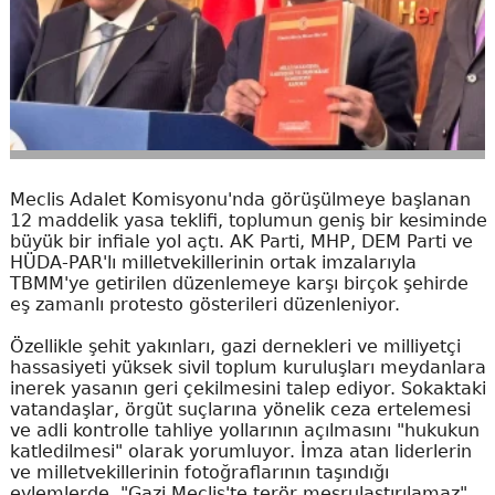
Meclis Adalet Komisyonu'nda görüşülmeye başlanan
12 maddelik yasa teklifi, toplumun geniş bir kesiminde
büyük bir infiale yol açtı. AK Parti, MHP, DEM Parti ve
HÜDA-PAR'lı milletvekillerinin ortak imzalarıyla
TBMM'ye getirilen düzenlemeye karşı birçok şehirde
eş zamanlı protesto gösterileri düzenleniyor.
Özellikle şehit yakınları, gazi dernekleri ve milliyetçi
hassasiyeti yüksek sivil toplum kuruluşları meydanlara
inerek yasanın geri çekilmesini talep ediyor. Sokaktaki
vatandaşlar, örgüt suçlarına yönelik ceza ertelemesi
ve adli kontrolle tahliye yollarının açılmasını "hukukun
katledilmesi" olarak yorumluyor. İmza atan liderlerin
ve milletvekillerinin fotoğraflarının taşındığı
eylemlerde, "Gazi Meclis'te terör meşrulaştırılamaz"