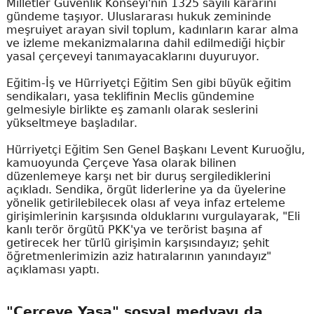
Milletler Güvenlik Konseyi'nin 1325 sayılı kararını
gündeme taşıyor. Uluslararası hukuk zemininde
meşruiyet arayan sivil toplum, kadınların karar alma
ve izleme mekanizmalarına dahil edilmediği hiçbir
yasal çerçeveyi tanımayacaklarını duyuruyor.
Eğitim-İş ve Hürriyetçi Eğitim Sen gibi büyük eğitim
sendikaları, yasa teklifinin Meclis gündemine
gelmesiyle birlikte eş zamanlı olarak seslerini
yükseltmeye başladılar.
Hürriyetçi Eğitim Sen Genel Başkanı Levent Kuruoğlu,
kamuoyunda Çerçeve Yasa olarak bilinen
düzenlemeye karşı net bir duruş sergilediklerini
açıkladı. Sendika, örgüt liderlerine ya da üyelerine
yönelik getirilebilecek olası af veya infaz erteleme
girişimlerinin karşısında olduklarını vurgulayarak, "Eli
kanlı terör örgütü PKK'ya ve terörist başına af
getirecek her türlü girişimin karşısındayız; şehit
öğretmenlerimizin aziz hatıralarının yanındayız"
açıklaması yaptı.
"Çerçeve Yasa" sosyal medyayı da