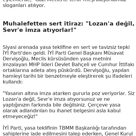
sloganları atılıyor.
Muhalefetten sert itiraz: "Lozan'a değil,
Sevr'e imza atıyorlar!"
Siyasi arenada yasa teklifine en sert ve tavizsiz tepki
İYİ Parti'den geldi. İYİ Parti Genel Başkanı Müsavat
Dervişoğlu, Meclis kürsüsünden yasa metnini
imzalayan MHP lideri Devlet Bahçeli ve Cumhur İttifakı
ortaklarına adeta ateş püskürdü. Dervişoğlu, yapılan
hamleyi tarihi bir benzetmeyle eleştirerek şu ifadeleri
kullandı:
"Yasanın altına imza atarken gururla poz veriyorlar. Siz
Lozan'a değil, Sevr'e imza atıyorsunuz ve ne
yaptığınızın farkında bile değilsiniz. Çerçeve yasa
olarak adlandırılan bu ihanet belgesini asla kabul
etmeyeceğiz!"
İYİ Parti, yasa teklifinin TBMM Başkanlığı tarafından
sahiplerine iade edilmesini talep ederken, Genel Kurul