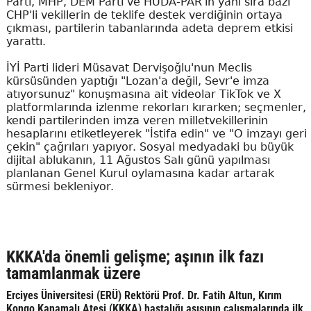
Parti, MHP, DEM Parti ve HÜDA-PAR'ın yanı sıra bazı
CHP'li vekillerin de teklife destek verdiğinin ortaya
çıkması, partilerin tabanlarında adeta deprem etkisi
yarattı.
İYİ Parti lideri Müsavat Dervişoğlu'nun Meclis
kürsüsünden yaptığı "Lozan'a değil, Sevr'e imza
atıyorsunuz" konuşmasına ait videolar TikTok ve X
platformlarında izlenme rekorları kırarken; seçmenler,
kendi partilerinden imza veren milletvekillerinin
hesaplarını etiketleyerek "İstifa edin" ve "O imzayı geri
çekin" çağrıları yapıyor. Sosyal medyadaki bu büyük
dijital ablukanın, 11 Ağustos Salı günü yapılması
planlanan Genel Kurul oylamasına kadar artarak
sürmesi bekleniyor.
KKKA'da önemli gelişme; aşının ilk fazı
tamamlanmak üzere
Erciyes Üniversitesi (ERÜ) Rektörü Prof. Dr. Fatih Altun, Kırım
Kongo Kanamalı Ateşi (KKKA) hastalığı aşısının çalışmalarında ilk