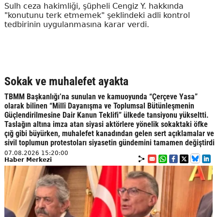
Sulh ceza hakimliği, şüpheli Cengiz Y. hakkında
"konutunu terk etmemek" şeklindeki adli kontrol
tedbirinin uygulanmasına karar verdi.
Sokak ve muhalefet ayakta
TBMM Başkanlığı’na sunulan ve kamuoyunda “Çerçeve Yasa”
olarak bilinen “Millî Dayanışma ve Toplumsal Bütünleşmenin
Güçlendirilmesine Dair Kanun Teklifi” ülkede tansiyonu yükseltti.
Taslağın altına imza atan siyasi aktörlere yönelik sokaktaki öfke
çığ gibi büyürken, muhalefet kanadından gelen sert açıklamalar ve
sivil toplumun protestoları siyasetin gündemini tamamen değiştirdi
07.08.2026 15:20:00
Haber Merkezi