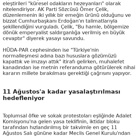
eleştirileri "küresel odakların hezeyanları" olarak
nitelendiriyor. AK Parti Sözcüsü Ömer Çelik,
düzenlemenin iki yıllık bir emeğin ürünü olduğunu ve
bizzat Cumhurbaşkanı Erdoğan'ın talimatlarıyla
şekillendiğini vurguladı. Çelik, "Bu hamle, bölgemize
dönük emperyalist saldırganlığa verilmiş en büyük
cevaptır" diyerek yasayı savundu.
HÜDA-PAR cephesinden ise "Türkiye'nin
normalleşmesi adına bazı hususlara gözümüzü
kapattık ve imzayı attık" itirafı gelirken, muhalefet
kanadından ise metnin referanduma götürülerek nihai
kararın millete bırakılması gerektiği çağrısını yapıyor.
11 Ağustos'a kadar yasalaştırılması
hedefleniyor
Toplumsal öfke ve sokak protestoları eşliğinde Adalet
Komisyonu'na gelen yasa teklifinin, iktidar bloku
tarafından hızlandırılmış bir takvimle en geç 11
Ağustos Salı gününe kadar Meclis Genel Kurulu'ndan