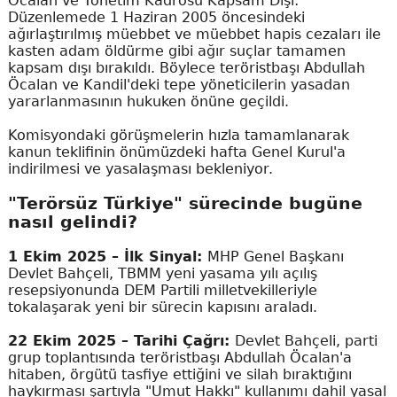
Öcalan ve Yönetim Kadrosu Kapsam Dışı:
Düzenlemede 1 Haziran 2005 öncesindeki
ağırlaştırılmış müebbet ve müebbet hapis cezaları ile
kasten adam öldürme gibi ağır suçlar tamamen
kapsam dışı bırakıldı. Böylece teröristbaşı Abdullah
Öcalan ve Kandil'deki tepe yöneticilerin yasadan
yararlanmasının hukuken önüne geçildi.
Komisyondaki görüşmelerin hızla tamamlanarak
kanun teklifinin önümüzdeki hafta Genel Kurul'a
indirilmesi ve yasalaşması bekleniyor.
"Terörsüz Türkiye" sürecinde bugüne
nasıl gelindi?
1 Ekim 2025 – İlk Sinyal:
MHP Genel Başkanı
Devlet Bahçeli, TBMM yeni yasama yılı açılış
resepsiyonunda DEM Partili milletvekilleriyle
tokalaşarak yeni bir sürecin kapısını araladı.
22 Ekim 2025 – Tarihi Çağrı:
Devlet Bahçeli, parti
grup toplantısında teröristbaşı Abdullah Öcalan'a
hitaben, örgütü tasfiye ettiğini ve silah bıraktığını
haykırması şartıyla "Umut Hakkı" kullanımı dahil yasal