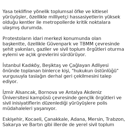
Yasa teklifine yönelik toplumsal öfke ve kitlesel
yürüyüşler, özellikle milliyetçi hassasiyetlerin yüksek
olduğu kentler ile metropollerde kritik noktalara
ulaşmış durumda.
Protestoların idari merkezi konumunda olan
başkentte, özellikle Güvenpark ve TBMM çevresinde
şehit yakınları, gaziler ve sivil toplum örgütleri oturma
eylemi ve açlık grevlerini sürdürüyor.
İstanbul Kadıköy, Beşiktaş ve Çağlayan Adliyesi
önünde toplanan binlerce kişi, "hukukun üstünlüğü"
vurgusuyla taslağın derhal geri çekilmesini talep
ediyor.
İzmir Alsancak, Bornova ve Antalya Akdeniz
Üniversitesi kampüsü çevresinde gençlik örgütleri ve
sivil inisiyatiflerin düzenlediği yürüyüşlere polis
müdahaleleri yaşanıyor.
Eskişehir, Kocaeli, Çanakkale, Adana, Mersin, Trabzon,
Sakarya ve Bartın gibi illerde de yerel sivil toplum