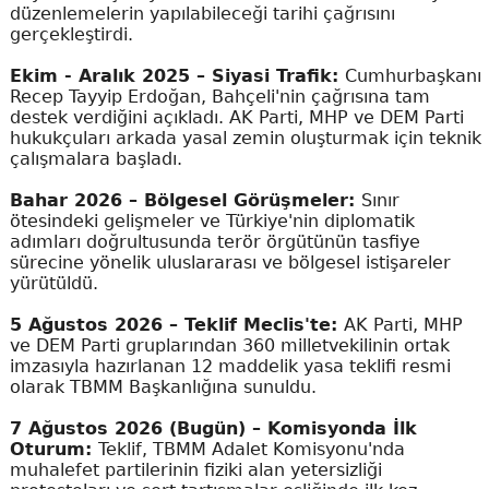
düzenlemelerin yapılabileceği tarihi çağrısını
gerçekleştirdi.
Ekim - Aralık 2025 – Siyasi Trafik:
Cumhurbaşkanı
Recep Tayyip Erdoğan, Bahçeli'nin çağrısına tam
destek verdiğini açıkladı. AK Parti, MHP ve DEM Parti
hukukçuları arkada yasal zemin oluşturmak için teknik
çalışmalara başladı.
Bahar 2026 – Bölgesel Görüşmeler:
Sınır
ötesindeki gelişmeler ve Türkiye'nin diplomatik
adımları doğrultusunda terör örgütünün tasfiye
sürecine yönelik uluslararası ve bölgesel istişareler
yürütüldü.
5 Ağustos 2026 – Teklif Meclis'te:
AK Parti, MHP
ve DEM Parti gruplarından 360 milletvekilinin ortak
imzasıyla hazırlanan 12 maddelik yasa teklifi resmi
olarak TBMM Başkanlığına sunuldu.
7 Ağustos 2026 (Bugün) – Komisyonda İlk
Oturum:
Teklif, TBMM Adalet Komisyonu'nda
muhalefet partilerinin fiziki alan yetersizliği