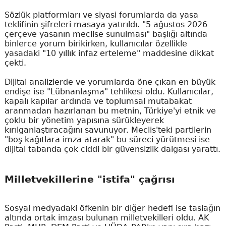
Sözlük platformları ve siyasi forumlarda da yasa
teklifinin şifreleri masaya yatırıldı. "5 ağustos 2026
çerçeve yasanın meclise sunulması" başlığı altında
binlerce yorum birikirken, kullanıcılar özellikle
yasadaki "10 yıllık infaz erteleme" maddesine dikkat
çekti.
Dijital analizlerde ve yorumlarda öne çıkan en büyük
endişe ise "Lübnanlaşma" tehlikesi oldu. Kullanıcılar,
kapalı kapılar ardında ve toplumsal mutabakat
aranmadan hazırlanan bu metnin, Türkiye'yi etnik ve
çoklu bir yönetim yapısına sürükleyerek
kırılganlaştıracağını savunuyor. Meclis'teki partilerin
"boş kağıtlara imza atarak" bu süreci yürütmesi ise
dijital tabanda çok ciddi bir güvensizlik dalgası yarattı.
Milletvekillerine "istifa" çağrısı
Sosyal medyadaki öfkenin bir diğer hedefi ise taslağın
altında ortak imzası bulunan milletvekilleri oldu. AK