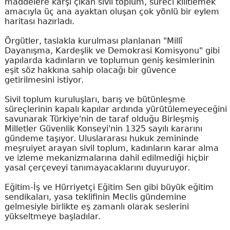
maddelere karşı çıkan sivil toplum, süreci kilitlemek
amacıyla üç ana ayaktan oluşan çok yönlü bir eylem
haritası hazırladı.
Örgütler, taslakla kurulması planlanan "Millî
Dayanışma, Kardeşlik ve Demokrasi Komisyonu" gibi
yapılarda kadınların ve toplumun geniş kesimlerinin
eşit söz hakkına sahip olacağı bir güvence
getirilmesini istiyor.
Sivil toplum kuruluşları, barış ve bütünleşme
süreçlerinin kapalı kapılar ardında yürütülemeyeceğini
savunarak Türkiye'nin de taraf olduğu Birleşmiş
Milletler Güvenlik Konseyi'nin 1325 sayılı kararını
gündeme taşıyor. Uluslararası hukuk zemininde
meşruiyet arayan sivil toplum, kadınların karar alma
ve izleme mekanizmalarına dahil edilmediği hiçbir
yasal çerçeveyi tanımayacaklarını duyuruyor.
Eğitim-İş ve Hürriyetçi Eğitim Sen gibi büyük eğitim
sendikaları, yasa teklifinin Meclis gündemine
gelmesiyle birlikte eş zamanlı olarak seslerini
yükseltmeye başladılar.