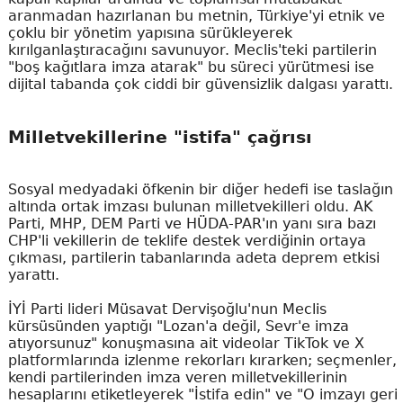
aranmadan hazırlanan bu metnin, Türkiye'yi etnik ve
çoklu bir yönetim yapısına sürükleyerek
kırılganlaştıracağını savunuyor. Meclis'teki partilerin
"boş kağıtlara imza atarak" bu süreci yürütmesi ise
dijital tabanda çok ciddi bir güvensizlik dalgası yarattı.
Milletvekillerine "istifa" çağrısı
Sosyal medyadaki öfkenin bir diğer hedefi ise taslağın
altında ortak imzası bulunan milletvekilleri oldu. AK
Parti, MHP, DEM Parti ve HÜDA-PAR'ın yanı sıra bazı
CHP'li vekillerin de teklife destek verdiğinin ortaya
çıkması, partilerin tabanlarında adeta deprem etkisi
yarattı.
İYİ Parti lideri Müsavat Dervişoğlu'nun Meclis
kürsüsünden yaptığı "Lozan'a değil, Sevr'e imza
atıyorsunuz" konuşmasına ait videolar TikTok ve X
platformlarında izlenme rekorları kırarken; seçmenler,
kendi partilerinden imza veren milletvekillerinin
hesaplarını etiketleyerek "İstifa edin" ve "O imzayı geri