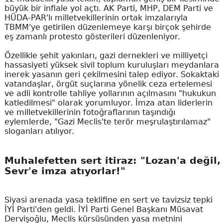
büyük bir infiale yol açtı. AK Parti, MHP, DEM Parti ve
HÜDA-PAR'lı milletvekillerinin ortak imzalarıyla
TBMM'ye getirilen düzenlemeye karşı birçok şehirde
eş zamanlı protesto gösterileri düzenleniyor.
Özellikle şehit yakınları, gazi dernekleri ve milliyetçi
hassasiyeti yüksek sivil toplum kuruluşları meydanlara
inerek yasanın geri çekilmesini talep ediyor. Sokaktaki
vatandaşlar, örgüt suçlarına yönelik ceza ertelemesi
ve adli kontrolle tahliye yollarının açılmasını "hukukun
katledilmesi" olarak yorumluyor. İmza atan liderlerin
ve milletvekillerinin fotoğraflarının taşındığı
eylemlerde, "Gazi Meclis'te terör meşrulaştırılamaz"
sloganları atılıyor.
Muhalefetten sert itiraz: "Lozan'a değil,
Sevr'e imza atıyorlar!"
Siyasi arenada yasa teklifine en sert ve tavizsiz tepki
İYİ Parti'den geldi. İYİ Parti Genel Başkanı Müsavat
Dervişoğlu, Meclis kürsüsünden yasa metnini