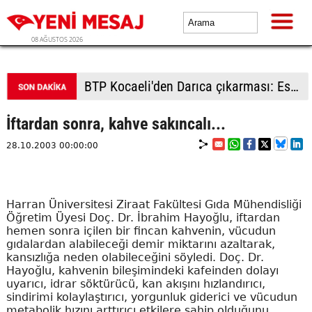
08 AĞUSTOS 2026
BTP Kocaeli'den Darıca çıkarması: Esnaf ve derneklerden yoğun ilgi
İftardan sonra, kahve sakıncalı...
28.10.2003 00:00:00
Harran Üniversitesi Ziraat Fakültesi Gıda Mühendisliği
Öğretim Üyesi Doç. Dr. İbrahim Hayoğlu, iftardan
hemen sonra içilen bir fincan kahvenin, vücudun
gıdalardan alabileceği demir miktarını azaltarak,
kansızlığa neden olabileceğini söyledi. Doç. Dr.
Hayoğlu, kahvenin bileşimindeki kafeinden dolayı
uyarıcı, idrar söktürücü, kan akışını hızlandırıcı,
sindirimi kolaylaştırıcı, yorgunluk giderici ve vücudun
metabolik hızını arttırıcı etkilere sahip olduğunu