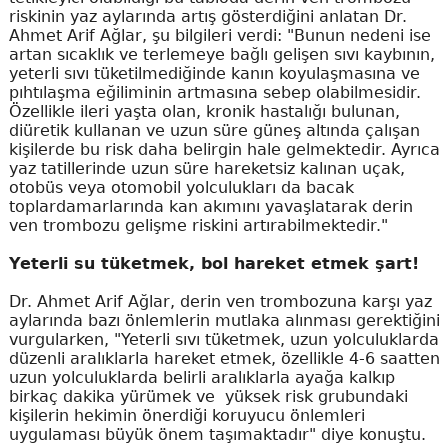
riskinin yaz aylarında artış gösterdiğini anlatan Dr.
Ahmet Arif Ağlar, şu bilgileri verdi: "Bunun nedeni ise
artan sıcaklık ve terlemeye bağlı gelişen sıvı kaybının,
yeterli sıvı tüketilmediğinde kanın koyulaşmasına ve
pıhtılaşma eğiliminin artmasına sebep olabilmesidir.
Özellikle ileri yaşta olan, kronik hastalığı bulunan,
diüretik kullanan ve uzun süre güneş altında çalışan
kişilerde bu risk daha belirgin hale gelmektedir. Ayrıca
yaz tatillerinde uzun süre hareketsiz kalınan uçak,
otobüs veya otomobil yolculukları da bacak
toplardamarlarında kan akımını yavaşlatarak derin
ven trombozu gelişme riskini artırabilmektedir."
Yeterli su tüketmek, bol hareket etmek şart!
Dr. Ahmet Arif Ağlar, derin ven trombozuna karşı yaz
aylarında bazı önlemlerin mutlaka alınması gerektiğini
vurgularken, "Yeterli sıvı tüketmek, uzun yolculuklarda
düzenli aralıklarla hareket etmek, özellikle 4-6 saatten
uzun yolculuklarda belirli aralıklarla ayağa kalkıp
birkaç dakika yürümek ve yüksek risk grubundaki
kişilerin hekimin önerdiği koruyucu önlemleri
uygulaması büyük önem taşımaktadır" diye konuştu.