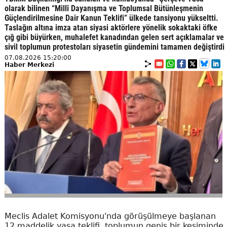
olarak bilinen “Millî Dayanışma ve Toplumsal Bütünleşmenin
Güçlendirilmesine Dair Kanun Teklifi” ülkede tansiyonu yükseltti.
Taslağın altına imza atan siyasi aktörlere yönelik sokaktaki öfke
çığ gibi büyürken, muhalefet kanadından gelen sert açıklamalar ve
sivil toplumun protestoları siyasetin gündemini tamamen değiştirdi
07.08.2026 15:20:00
Haber Merkezi
Meclis Adalet Komisyonu'nda görüşülmeye başlanan
12 maddelik yasa teklifi, toplumun geniş bir kesiminde