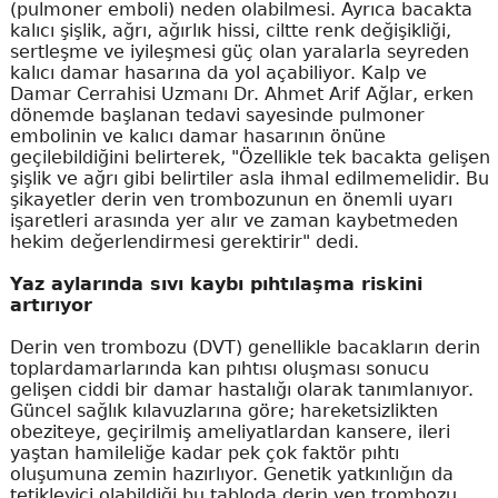
(pulmoner emboli) neden olabilmesi. Ayrıca bacakta
kalıcı şişlik, ağrı, ağırlık hissi, ciltte renk değişikliği,
sertleşme ve iyileşmesi güç olan yaralarla seyreden
kalıcı damar hasarına da yol açabiliyor. Kalp ve
Damar Cerrahisi Uzmanı Dr. Ahmet Arif Ağlar, erken
dönemde başlanan tedavi sayesinde pulmoner
embolinin ve kalıcı damar hasarının önüne
geçilebildiğini belirterek, "Özellikle tek bacakta gelişen
şişlik ve ağrı gibi belirtiler asla ihmal edilmemelidir. Bu
şikayetler derin ven trombozunun en önemli uyarı
işaretleri arasında yer alır ve zaman kaybetmeden
hekim değerlendirmesi gerektirir" dedi.
Yaz aylarında sıvı kaybı pıhtılaşma riskini
artırıyor
Derin ven trombozu (DVT) genellikle bacakların derin
toplardamarlarında kan pıhtısı oluşması sonucu
gelişen ciddi bir damar hastalığı olarak tanımlanıyor.
Güncel sağlık kılavuzlarına göre; hareketsizlikten
obeziteye, geçirilmiş ameliyatlardan kansere, ileri
yaştan hamileliğe kadar pek çok faktör pıhtı
oluşumuna zemin hazırlıyor. Genetik yatkınlığın da
tetikleyici olabildiği bu tabloda derin ven trombozu