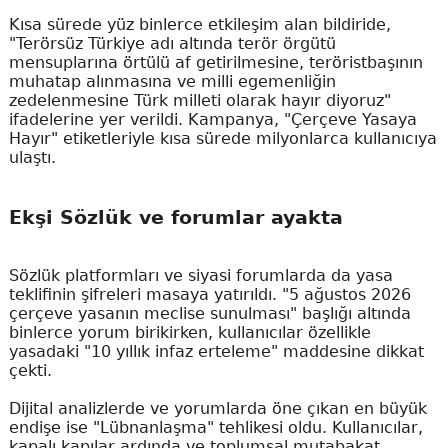
Kısa sürede yüz binlerce etkileşim alan bildiride,
"Terörsüz Türkiye adı altında terör örgütü
mensuplarına örtülü af getirilmesine, teröristbaşının
muhatap alınmasına ve milli egemenliğin
zedelenmesine Türk milleti olarak hayır diyoruz"
ifadelerine yer verildi. Kampanya, "Çerçeve Yasaya
Hayır" etiketleriyle kısa sürede milyonlarca kullanıcıya
ulaştı.
Ekşi Sözlük ve forumlar ayakta
Sözlük platformları ve siyasi forumlarda da yasa
teklifinin şifreleri masaya yatırıldı. "5 ağustos 2026
çerçeve yasanın meclise sunulması" başlığı altında
binlerce yorum birikirken, kullanıcılar özellikle
yasadaki "10 yıllık infaz erteleme" maddesine dikkat
çekti.
Dijital analizlerde ve yorumlarda öne çıkan en büyük
endişe ise "Lübnanlaşma" tehlikesi oldu. Kullanıcılar,
kapalı kapılar ardında ve toplumsal mutabakat