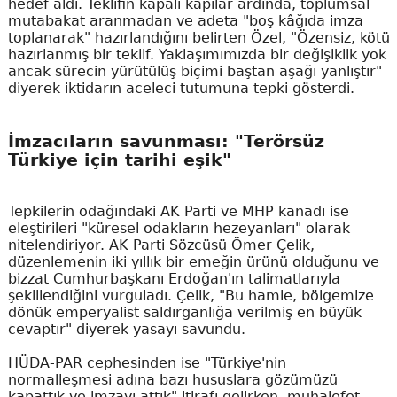
hedef aldı. Teklifin kapalı kapılar ardında, toplumsal
mutabakat aranmadan ve adeta "boş kâğıda imza
toplanarak" hazırlandığını belirten Özel, "Özensiz, kötü
hazırlanmış bir teklif. Yaklaşımımızda bir değişiklik yok
ancak sürecin yürütülüş biçimi baştan aşağı yanlıştır"
diyerek iktidarın aceleci tutumuna tepki gösterdi.
İmzacıların savunması: "Terörsüz
Türkiye için tarihi eşik"
Tepkilerin odağındaki AK Parti ve MHP kanadı ise
eleştirileri "küresel odakların hezeyanları" olarak
nitelendiriyor. AK Parti Sözcüsü Ömer Çelik,
düzenlemenin iki yıllık bir emeğin ürünü olduğunu ve
bizzat Cumhurbaşkanı Erdoğan'ın talimatlarıyla
şekillendiğini vurguladı. Çelik, "Bu hamle, bölgemize
dönük emperyalist saldırganlığa verilmiş en büyük
cevaptır" diyerek yasayı savundu.
HÜDA-PAR cephesinden ise "Türkiye'nin
normalleşmesi adına bazı hususlara gözümüzü
kapattık ve imzayı attık" itirafı gelirken, muhalefet