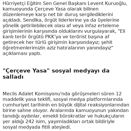
Hürriyetçi Eğitim Sen Genel Başkanı Levent Kuruoğlu,
kamuoyunda Çerçeve Yasa olarak bilinen
düzenlemeye karşı net bir duruş sergilediklerini
açıkladı. Sendika, örgüt liderlerine ya da üyelerine
yönelik getirilebilecek olası af veya infaz erteleme
girişimlerinin karşısında olduklarını vurgulayarak, "Eli
kanlı terör örgütü PKK'ya ve terörist başına af
getirecek her türlü girişimin karşısındayız; şehit
öğretmenlerimizin aziz hatıralarının yanındayız"
açıklaması yaptı.
"Çerçeve Yasa" sosyal medyayı da
salladı
Meclis Adalet Komisyonu'nda görüşmeleri süren 12
maddelik yasa teklifi, sosyal medya platformlarında
cumhuriyet tarihinin en büyük dijital reaksiyonlarından
birine sahne oluyor. Aralarında kamuoyunun yakından
tanıdığı aydınlar, emekli bürokratlar ve hukukçuların
yer aldığı 242 isim, yayımladıkları ortak bildiriyle
sosyal medyada fitili ateşledi.