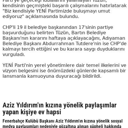
Parti'ye geçeceği iddialarını yalanlayan Tüzün,
kendisinin geçmişteki başarılı çalışmalarını hatırlatarak
"Biz kendisiyle YENİ Partimizde buluşmayı umut
ediyoruz" açıklamasında bulundu.
CHP'li 19 il belediye başkanından 17'sinin partiye
başvurduğunu belirten Tüzün, Bartın Belediye
Başkanı'nın kararını haftaya açıklayacağını, Adıyaman
Belediye Başkanı Abdurrahman Tutdere'nin ise CHP'de
kalmayı tercih ettiğini ve bu karara saygı duyduklarını
vurguladı.
YENİ Parti'nin yerel yönetimlere dair temel ilkelerini ve
vizyon belgesini ise önümüzdeki günlerde kapsamlı bir
lansmanla kamuoyuna duyuracağı bildirildi.
Aziz Yıldırım'ın kızına yönelik paylaşımlar
yapan kişiye ev hapsi
Fenerbahçe Kulübü Başkanı Aziz Yıldırım'ın kızına yönelik sosyal
medya paylaşımları nedeniyle gözaltına alınan şüpheli hakkında