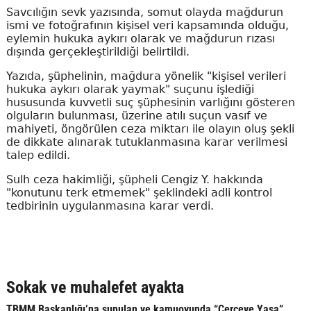
Savcılığın sevk yazısında, somut olayda mağdurun
ismi ve fotoğrafının kişisel veri kapsamında olduğu,
eylemin hukuka aykırı olarak ve mağdurun rızası
dışında gerçekleştirildiği belirtildi.
Yazıda, şüphelinin, mağdura yönelik "kişisel verileri
hukuka aykırı olarak yaymak" suçunu işlediği
hususunda kuvvetli suç şüphesinin varlığını gösteren
olguların bulunması, üzerine atılı suçun vasıf ve
mahiyeti, öngörülen ceza miktarı ile olayın oluş şekli
de dikkate alınarak tutuklanmasına karar verilmesi
talep edildi.
Sulh ceza hakimliği, şüpheli Cengiz Y. hakkında
"konutunu terk etmemek" şeklindeki adli kontrol
tedbirinin uygulanmasına karar verdi.
Sokak ve muhalefet ayakta
TBMM Başkanlığı’na sunulan ve kamuoyunda “Çerçeve Yasa”