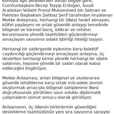
Konuyla ilgili yetkililerden alınan bilgiye göre,
Cumhurbaşkanı Recep Tayyip Erdoğan, Suudi
Arabistan Veliaht Prensi Muhammed bin Selman ve
Pakistan Başbakanı Şahbaz Şerif tarafından imzalanan
Mekke Anlaşması, herhangi bir ülkeyi hedef almayan,
külfet paylaşımı ve ortak güvenlik anlayışı temelinde
bölgesel ve küresel barış, istikrar ve refahın
korunmasına yönelik taahhütleri güçlendirmeyi
amaçlayan savunma odaklı işbirliği niteliği taşıyor.
Herhangi bir saldırganlık eylemine karşı kolektif
caydırıcılığı güçlendirmeyi amaçlayan anlaşma, üç
devletten herhangi birine yönelik herhangi bir silahlı
saldırının, hepsine yönelik bir saldırı olarak kabul
edileceğini öngörüyor.
Mekke Anlaşması, artan bölgesel ve uluslararası
güvenlik tehditlerine karşı ortak mücadele zemini
oluşturmak amacıyla bölgesel sahiplenme ilkesi
doğrultusunda yürütülen uzun soluklu diplomatik
çalışmaların somut sonucu olarak görülüyor.
Anlaşmanın, üç ülkenin birbirlerinin güvenliğini
destekleme taahhüdünün yanı sıra savunma sanayisi