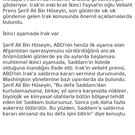
gösteriyor. Irak'ın eski kralı İkinci Faysal'ın oğlu Veliaht
Prens Şerif Ali Bin Hüseyin, son günlerde sık sık
gündeme gelen Irak konusunda önemli açıklamalarda
bulundu.
İkinci aşamada Irak var
Şerif Ali Bin Hüseyin, ABD'nin henüz ilk aşama olan
Afganistan operasyonunu sürdürdüğünü ancak
önümüzdeki günlerde ya da aylarda başlaması
muhtemel ikinci aşamada, Saddam'ın listede
olduğuna inandığını ifade etti. Irak'ın veliaht prensi,
ABD'nin Irak'a saldırma kararı vermesi durumunda,
Washington yönetimine bazı uyarılarda da bulundu.
Şerif Ali Bin Hüseyin, "Bu defa Saddam'dan
kurtulamazsanız, birkaç yıl sonra karşınızda nükleer,
biyolojik ve kimyasal silahlarla bütün bölgeyi tehdit
eden bir Saddam bulursunuz. Sonra çok daha fazla
askeriniz öldürülür. Bu yüzden, Saddam'a saldırma
kararı alırsanız da bu defa işini bitirin" diye konuştu.