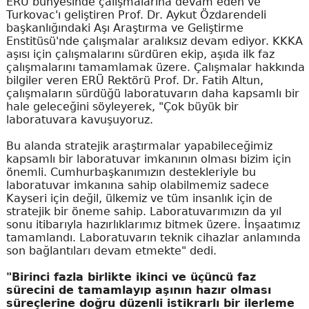
ERÜ bünyesinde çalışmalarına devam eden ve
Turkovac'ı geliştiren Prof. Dr. Aykut Özdarendeli
başkanlığındaki Aşı Araştırma ve Geliştirme
Enstitüsü'nde çalışmalar aralıksız devam ediyor. KKKA
aşısı için çalışmalarını sürdüren ekip, aşıda ilk faz
çalışmalarını tamamlamak üzere. Çalışmalar hakkında
bilgiler veren ERÜ Rektörü Prof. Dr. Fatih Altun,
çalışmaların sürdüğü laboratuvarın daha kapsamlı bir
hale geleceğini söyleyerek, "Çok büyük bir
laboratuvara kavuşuyoruz.
Bu alanda stratejik araştırmalar yapabileceğimiz
kapsamlı bir laboratuvar imkanının olması bizim için
önemli. Cumhurbaşkanımızın destekleriyle bu
laboratuvar imkanına sahip olabilmemiz sadece
Kayseri için değil, ülkemiz ve tüm insanlık için de
stratejik bir öneme sahip. Laboratuvarımızın da yıl
sonu itibarıyla hazırlıklarımız bitmek üzere. İnşaatımız
tamamlandı. Laboratuvarın teknik cihazlar anlamında
son bağlantıları devam etmekte" dedi.
"Birinci fazla birlikte ikinci ve üçüncü faz
sürecini de tamamlayıp aşının hazır olması
süreçlerine doğru düzenli istikrarlı bir ilerleme