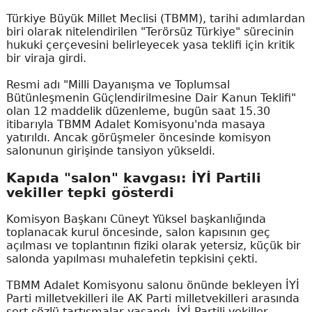
Türkiye Büyük Millet Meclisi (TBMM), tarihi adımlardan
biri olarak nitelendirilen "Terörsüz Türkiye" sürecinin
hukuki çerçevesini belirleyecek yasa teklifi için kritik
bir viraja girdi.
Resmi adı "Milli Dayanışma ve Toplumsal
Bütünleşmenin Güçlendirilmesine Dair Kanun Teklifi"
olan 12 maddelik düzenleme, bugün saat 15.30
itibarıyla TBMM Adalet Komisyonu'nda masaya
yatırıldı. Ancak görüşmeler öncesinde komisyon
salonunun girişinde tansiyon yükseldi.
Kapıda "salon" kavgası: İYİ Partili
vekiller tepki gösterdi
Komisyon Başkanı Cüneyt Yüksel başkanlığında
toplanacak kurul öncesinde, salon kapısının geç
açılması ve toplantının fiziki olarak yetersiz, küçük bir
salonda yapılması muhalefetin tepkisini çekti.
TBMM Adalet Komisyonu salonu önünde bekleyen İYİ
Parti milletvekilleri ile AK Parti milletvekilleri arasında
sert sözlü tartışmalar yaşandı. İYİ Partili vekiller,