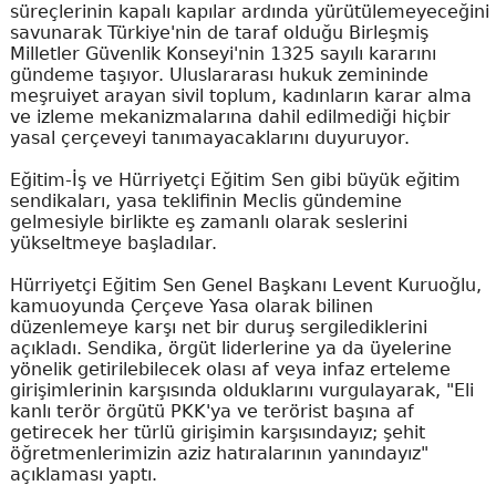
süreçlerinin kapalı kapılar ardında yürütülemeyeceğini
savunarak Türkiye'nin de taraf olduğu Birleşmiş
Milletler Güvenlik Konseyi'nin 1325 sayılı kararını
gündeme taşıyor. Uluslararası hukuk zemininde
meşruiyet arayan sivil toplum, kadınların karar alma
ve izleme mekanizmalarına dahil edilmediği hiçbir
yasal çerçeveyi tanımayacaklarını duyuruyor.
Eğitim-İş ve Hürriyetçi Eğitim Sen gibi büyük eğitim
sendikaları, yasa teklifinin Meclis gündemine
gelmesiyle birlikte eş zamanlı olarak seslerini
yükseltmeye başladılar.
Hürriyetçi Eğitim Sen Genel Başkanı Levent Kuruoğlu,
kamuoyunda Çerçeve Yasa olarak bilinen
düzenlemeye karşı net bir duruş sergilediklerini
açıkladı. Sendika, örgüt liderlerine ya da üyelerine
yönelik getirilebilecek olası af veya infaz erteleme
girişimlerinin karşısında olduklarını vurgulayarak, "Eli
kanlı terör örgütü PKK'ya ve terörist başına af
getirecek her türlü girişimin karşısındayız; şehit
öğretmenlerimizin aziz hatıralarının yanındayız"
açıklaması yaptı.