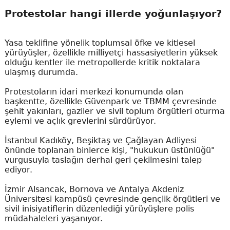
Protestolar hangi illerde yoğunlaşıyor?
Yasa teklifine yönelik toplumsal öfke ve kitlesel
yürüyüşler, özellikle milliyetçi hassasiyetlerin yüksek
olduğu kentler ile metropollerde kritik noktalara
ulaşmış durumda.
Protestoların idari merkezi konumunda olan
başkentte, özellikle Güvenpark ve TBMM çevresinde
şehit yakınları, gaziler ve sivil toplum örgütleri oturma
eylemi ve açlık grevlerini sürdürüyor.
İstanbul Kadıköy, Beşiktaş ve Çağlayan Adliyesi
önünde toplanan binlerce kişi, "hukukun üstünlüğü"
vurgusuyla taslağın derhal geri çekilmesini talep
ediyor.
İzmir Alsancak, Bornova ve Antalya Akdeniz
Üniversitesi kampüsü çevresinde gençlik örgütleri ve
sivil inisiyatiflerin düzenlediği yürüyüşlere polis
müdahaleleri yaşanıyor.