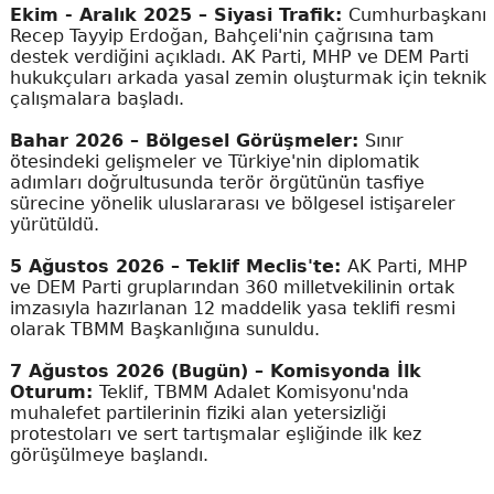
Ekim - Aralık 2025 – Siyasi Trafik:
Cumhurbaşkanı
Recep Tayyip Erdoğan, Bahçeli'nin çağrısına tam
destek verdiğini açıkladı. AK Parti, MHP ve DEM Parti
hukukçuları arkada yasal zemin oluşturmak için teknik
çalışmalara başladı.
Bahar 2026 – Bölgesel Görüşmeler:
Sınır
ötesindeki gelişmeler ve Türkiye'nin diplomatik
adımları doğrultusunda terör örgütünün tasfiye
sürecine yönelik uluslararası ve bölgesel istişareler
yürütüldü.
5 Ağustos 2026 – Teklif Meclis'te:
AK Parti, MHP
ve DEM Parti gruplarından 360 milletvekilinin ortak
imzasıyla hazırlanan 12 maddelik yasa teklifi resmi
olarak TBMM Başkanlığına sunuldu.
7 Ağustos 2026 (Bugün) – Komisyonda İlk
Oturum:
Teklif, TBMM Adalet Komisyonu'nda
muhalefet partilerinin fiziki alan yetersizliği
protestoları ve sert tartışmalar eşliğinde ilk kez
görüşülmeye başlandı.