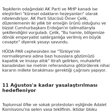
Tepkilerin odağındaki AK Parti ve MHP kanadı ise
eleştirileri "küresel odakların hezeyanları" olarak
nitelendiriyor. AK Parti Sözcüsü Ömer Çelik,
düzenlemenin iki yıllık bir emeğin ürünü olduğunu ve
bizzat Cumhurbaşkanı Erdoğan'ın talimatlarıyla
şekillendiğini vurguladı. Çelik, "Bu hamle, bölgemize
dönük emperyalist saldırganlığa verilmiş en büyük
cevaptır" diyerek yasayı savundu.
HÜDA-PAR cephesinden ise "Türkiye'nin
normalleşmesi adına bazı hususlara gözümüzü
kapattık ve imzayı attık" itirafı gelirken, muhalefet
kanadından ise metnin referanduma götürülerek nihai
kararın millete bırakılması gerektiği çağrısını yapıyor.
11 Ağustos'a kadar yasalaştırılması
hedefleniyor
Toplumsal öfke ve sokak protestoları eşliğinde Adalet
Komisyonu'na gelen yasa teklifinin, iktidar bloku