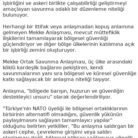
işbirliğini ve askeri birlikte çalışabilirliği geliştirmeyi
amaçlayan savunma odaklı bir düzenleme niteliği
bulunuyor.
Herhangi bir ittifak veya anlaşmadan kopuş anlamına
gelmeyen Mekke Anlaşması, mevcut müttefiklik
ilişkilerini tamamlayarak bölgesel güvenliği
güçlendiriyor ve diğer bölge ülkelerinin katılımına açık
bir işbirliği zemini oluşturuyor.
Mekke Ortak Savunma Anlaşması, üç ülke arasındaki
köklü kardeşlik bağlarını pekiştiren, kendi
savunmalarının yanı sıra bölgesel ve küresel güvenliğe
katkı sağlayacak bir anlaşma niteliği taşıyor.
Anlaşma, "bölgede barışın, huzurun ve güvenliğin
destekleyici unsuru" olarak değerlendiriliyor.
"Türkiye'nin NATO üyeliği ile bölgesel ortaklıklarının
birbirinin alternatifi olmadığını, güvenlik yükünün
paylaşılmasını sağlayan tamamlayıcı yapılar"
olduğunu belirten yetkililer, "Bu anlaşma saldırgan bir
askeri cephe, çevreleme girişimi veya saldırı
planlaması değil, bölgesel istikrarı sağlamaya yönelik