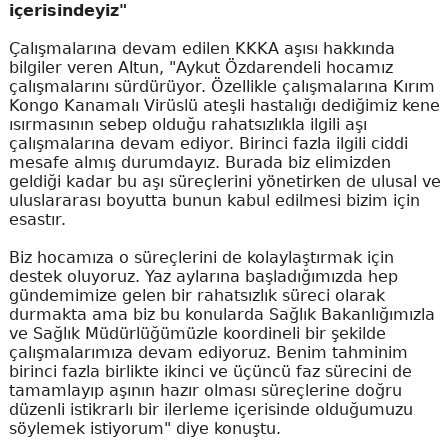
içerisindeyiz"
Çalışmalarına devam edilen KKKA aşısı hakkında
bilgiler veren Altun, "Aykut Özdarendeli hocamız
çalışmalarını sürdürüyor. Özellikle çalışmalarına Kırım
Kongo Kanamalı Virüslü ateşli hastalığı dediğimiz kene
ısırmasının sebep olduğu rahatsızlıkla ilgili aşı
çalışmalarına devam ediyor. Birinci fazla ilgili ciddi
mesafe almış durumdayız. Burada biz elimizden
geldiği kadar bu aşı süreçlerini yönetirken de ulusal ve
uluslararası boyutta bunun kabul edilmesi bizim için
esastır.
Biz hocamıza o süreçlerini de kolaylaştırmak için
destek oluyoruz. Yaz aylarına başladığımızda hep
gündemimize gelen bir rahatsızlık süreci olarak
durmakta ama biz bu konularda Sağlık Bakanlığımızla
ve Sağlık Müdürlüğümüzle koordineli bir şekilde
çalışmalarımıza devam ediyoruz. Benim tahminim
birinci fazla birlikte ikinci ve üçüncü faz sürecini de
tamamlayıp aşının hazır olması süreçlerine doğru
düzenli istikrarlı bir ilerleme içerisinde olduğumuzu
söylemek istiyorum" diye konuştu.