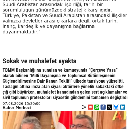
Suudi Arabistan arasındaki işbirliği, tarihi bir
sorumluluğun günümüzdeki stratejik karşılığıdır.
Türkiye, Pakistan ve Suudi Arabistan arasındaki ilişkiler
yalnızca devletler arası çıkarlara değil, ortak tarih,
inanç, kardeşlik ve dayanışma bağlarına
dayanmaktadır."
Sokak ve muhalefet ayakta
TBMM Başkanlığı’na sunulan ve kamuoyunda “Çerçeve Yasa”
olarak bilinen “Millî Dayanışma ve Toplumsal Bütünleşmenin
Güçlendirilmesine Dair Kanun Teklifi” ülkede tansiyonu yükseltti.
Taslağın altına imza atan siyasi aktörlere yönelik sokaktaki öfke
çığ gibi büyürken, muhalefet kanadından gelen sert açıklamalar ve
sivil toplumun protestoları siyasetin gündemini tamamen değiştirdi
07.08.2026 15:20:00
Haber Merkezi