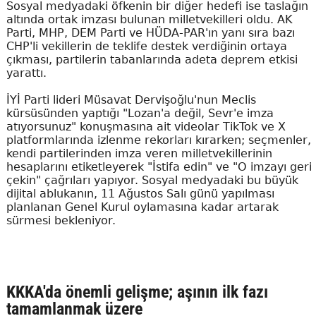
Sosyal medyadaki öfkenin bir diğer hedefi ise taslağın
altında ortak imzası bulunan milletvekilleri oldu. AK
Parti, MHP, DEM Parti ve HÜDA-PAR'ın yanı sıra bazı
CHP'li vekillerin de teklife destek verdiğinin ortaya
çıkması, partilerin tabanlarında adeta deprem etkisi
yarattı.
İYİ Parti lideri Müsavat Dervişoğlu'nun Meclis
kürsüsünden yaptığı "Lozan'a değil, Sevr'e imza
atıyorsunuz" konuşmasına ait videolar TikTok ve X
platformlarında izlenme rekorları kırarken; seçmenler,
kendi partilerinden imza veren milletvekillerinin
hesaplarını etiketleyerek "İstifa edin" ve "O imzayı geri
çekin" çağrıları yapıyor. Sosyal medyadaki bu büyük
dijital ablukanın, 11 Ağustos Salı günü yapılması
planlanan Genel Kurul oylamasına kadar artarak
sürmesi bekleniyor.
KKKA'da önemli gelişme; aşının ilk fazı
tamamlanmak üzere