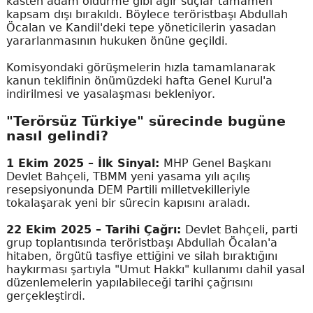
kasten adam öldürme gibi ağır suçlar tamamen
kapsam dışı bırakıldı. Böylece teröristbaşı Abdullah
Öcalan ve Kandil'deki tepe yöneticilerin yasadan
yararlanmasının hukuken önüne geçildi.
Komisyondaki görüşmelerin hızla tamamlanarak
kanun teklifinin önümüzdeki hafta Genel Kurul'a
indirilmesi ve yasalaşması bekleniyor.
"Terörsüz Türkiye" sürecinde bugüne
nasıl gelindi?
1 Ekim 2025 – İlk Sinyal:
MHP Genel Başkanı
Devlet Bahçeli, TBMM yeni yasama yılı açılış
resepsiyonunda DEM Partili milletvekilleriyle
tokalaşarak yeni bir sürecin kapısını araladı.
22 Ekim 2025 – Tarihi Çağrı:
Devlet Bahçeli, parti
grup toplantısında teröristbaşı Abdullah Öcalan'a
hitaben, örgütü tasfiye ettiğini ve silah bıraktığını
haykırması şartıyla "Umut Hakkı" kullanımı dahil yasal
düzenlemelerin yapılabileceği tarihi çağrısını
gerçekleştirdi.