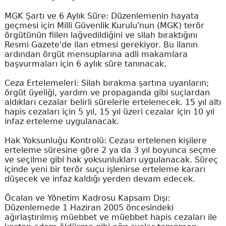
MGK Şartı ve 6 Aylık Süre: Düzenlemenin hayata
geçmesi için Milli Güvenlik Kurulu'nun (MGK) terör
örgütünün fiilen lağvedildiğini ve silah bıraktığını
Resmi Gazete'de ilan etmesi gerekiyor. Bu ilanın
ardından örgüt mensuplarına adli makamlara
başvurmaları için 6 aylık süre tanınacak.
Ceza Ertelemeleri: Silah bırakma şartına uyanların;
örgüt üyeliği, yardım ve propaganda gibi suçlardan
aldıkları cezalar belirli sürelerle ertelenecek. 15 yıl altı
hapis cezaları için 5 yıl, 15 yıl üzeri cezalar için 10 yıl
infaz erteleme uygulanacak.
Hak Yoksunluğu Kontrolü: Cezası ertelenen kişilere
erteleme süresine göre 2 ya da 3 yıl boyunca seçme
ve seçilme gibi hak yoksunlukları uygulanacak. Süreç
içinde yeni bir terör suçu işlenirse erteleme kararı
düşecek ve infaz kaldığı yerden devam edecek.
Öcalan ve Yönetim Kadrosu Kapsam Dışı:
Düzenlemede 1 Haziran 2005 öncesindeki
ağırlaştırılmış müebbet ve müebbet hapis cezaları ile