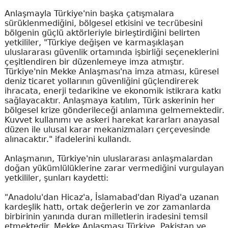
Anlaşmayla Türkiye'nin başka çatışmalara
sürüklenmediğini, bölgesel etkisini ve tecrübesini
bölgenin güçlü aktörleriyle birleştirdiğini belirten
yetkililer, "Türkiye değişen ve karmaşıklaşan
uluslararası güvenlik ortamında işbirliği seçeneklerini
çeşitlendiren bir düzenlemeye imza atmıştır.
Türkiye'nin Mekke Anlaşması'na imza atması, küresel
deniz ticaret yollarının güvenliğini güçlendirerek
ihracata, enerji tedarikine ve ekonomik istikrara katkı
sağlayacaktır. Anlaşmaya katılım, Türk askerinin her
bölgesel krize gönderileceği anlamına gelmemektedir.
Kuvvet kullanımı ve askeri harekat kararları anayasal
düzen ile ulusal karar mekanizmaları çerçevesinde
alınacaktır." ifadelerini kullandı.
Anlaşmanın, Türkiye'nin uluslararası anlaşmalardan
doğan yükümlülüklerine zarar vermediğini vurgulayan
yetkililer, şunları kaydetti:
"Anadolu'dan Hicaz'a, İslamabad'dan Riyad'a uzanan
kardeşlik hattı, ortak değerlerin ve zor zamanlarda
birbirinin yanında duran milletlerin iradesini temsil
etmektedir. Mekke Anlaşması Türkiye, Pakistan ve