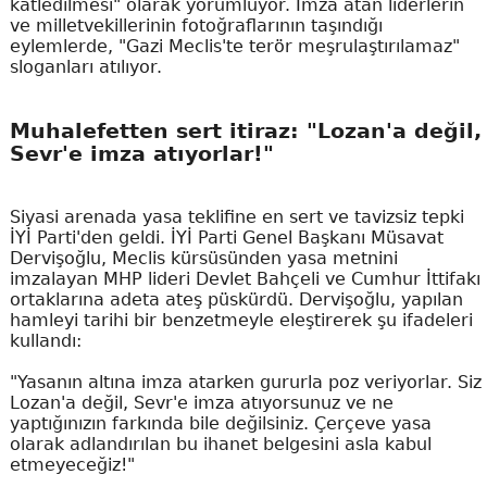
katledilmesi" olarak yorumluyor. İmza atan liderlerin
ve milletvekillerinin fotoğraflarının taşındığı
eylemlerde, "Gazi Meclis'te terör meşrulaştırılamaz"
sloganları atılıyor.
Muhalefetten sert itiraz: "Lozan'a değil,
Sevr'e imza atıyorlar!"
Siyasi arenada yasa teklifine en sert ve tavizsiz tepki
İYİ Parti'den geldi. İYİ Parti Genel Başkanı Müsavat
Dervişoğlu, Meclis kürsüsünden yasa metnini
imzalayan MHP lideri Devlet Bahçeli ve Cumhur İttifakı
ortaklarına adeta ateş püskürdü. Dervişoğlu, yapılan
hamleyi tarihi bir benzetmeyle eleştirerek şu ifadeleri
kullandı:
"Yasanın altına imza atarken gururla poz veriyorlar. Siz
Lozan'a değil, Sevr'e imza atıyorsunuz ve ne
yaptığınızın farkında bile değilsiniz. Çerçeve yasa
olarak adlandırılan bu ihanet belgesini asla kabul
etmeyeceğiz!"