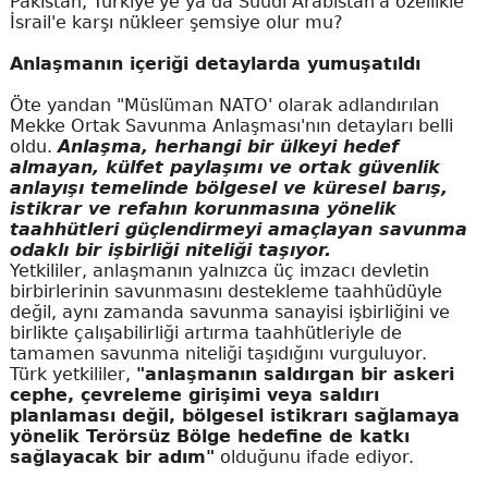
Pakistan, Türkiye'ye ya da Suudi Arabistan'a özellikle
İsrail'e karşı nükleer şemsiye olur mu?
Anlaşmanın içeriği detaylarda yumuşatıldı
Öte yandan "Müslüman NATO' olarak adlandırılan
Mekke Ortak Savunma Anlaşması'nın detayları belli
oldu.
Anlaşma, herhangi bir ülkeyi hedef
almayan, külfet paylaşımı ve ortak güvenlik
anlayışı temelinde bölgesel ve küresel barış,
istikrar ve refahın korunmasına yönelik
taahhütleri güçlendirmeyi amaçlayan savunma
odaklı bir işbirliği niteliği taşıyor.
Yetkililer, anlaşmanın yalnızca üç imzacı devletin
birbirlerinin savunmasını destekleme taahhüdüyle
değil, aynı zamanda savunma sanayisi işbirliğini ve
birlikte çalışabilirliği artırma taahhütleriyle de
tamamen savunma niteliği taşıdığını vurguluyor.
Türk yetkililer,
"anlaşmanın saldırgan bir askeri
cephe, çevreleme girişimi veya saldırı
planlaması değil, bölgesel istikrarı sağlamaya
yönelik Terörsüz Bölge hedefine de katkı
sağlayacak bir adım"
olduğunu ifade ediyor.