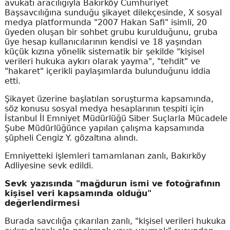
avukatı aracılığıyla Bakırköy Cumhuriyet
Başsavcılığına sunduğu şikayet dilekçesinde, X sosyal
medya platformunda "2007 Hakan Safi" isimli, 20
üyeden oluşan bir sohbet grubu kurulduğunu, gruba
üye hesap kullanıcılarının kendisi ve 18 yaşından
küçük kızına yönelik sistematik bir şekilde "kişisel
verileri hukuka aykırı olarak yayma", "tehdit" ve
"hakaret" içerikli paylaşımlarda bulunduğunu iddia
etti.
Şikayet üzerine başlatılan soruşturma kapsamında,
söz konusu sosyal medya hesaplarının tespiti için
İstanbul İl Emniyet Müdürlüğü Siber Suçlarla Mücadele
Şube Müdürlüğünce yapılan çalışma kapsamında
şüpheli Cengiz Y. gözaltına alındı.
Emniyetteki işlemleri tamamlanan zanlı, Bakırköy
Adliyesine sevk edildi.
Sevk yazısında "mağdurun ismi ve fotoğrafının
kişisel veri kapsamında olduğu"
değerlendirmesi
Burada savcılığa çıkarılan zanlı, "kişisel verileri hukuka