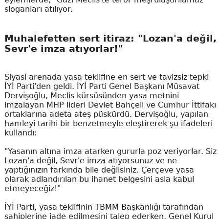
sloganları atılıyor.
Muhalefetten sert itiraz: "Lozan'a değil,
Sevr'e imza atıyorlar!"
Siyasi arenada yasa teklifine en sert ve tavizsiz tepki
İYİ Parti'den geldi. İYİ Parti Genel Başkanı Müsavat
Dervişoğlu, Meclis kürsüsünden yasa metnini
imzalayan MHP lideri Devlet Bahçeli ve Cumhur İttifakı
ortaklarına adeta ateş püskürdü. Dervişoğlu, yapılan
hamleyi tarihi bir benzetmeyle eleştirerek şu ifadeleri
kullandı:
"Yasanın altına imza atarken gururla poz veriyorlar. Siz
Lozan'a değil, Sevr'e imza atıyorsunuz ve ne
yaptığınızın farkında bile değilsiniz. Çerçeve yasa
olarak adlandırılan bu ihanet belgesini asla kabul
etmeyeceğiz!"
İYİ Parti, yasa teklifinin TBMM Başkanlığı tarafından
sahiplerine iade edilmesini talep ederken, Genel Kurul