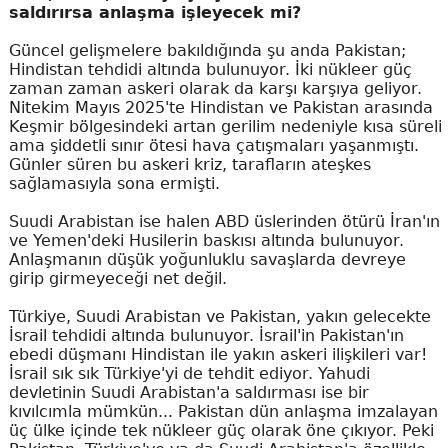
saldırırsa anlaşma işleyecek mi?
Güncel gelişmelere bakıldığında şu anda Pakistan;
Hindistan tehdidi altında bulunuyor. İki nükleer güç
zaman zaman askeri olarak da karşı karşıya geliyor.
Nitekim Mayıs 2025'te Hindistan ve Pakistan arasında
Keşmir bölgesindeki artan gerilim nedeniyle kısa süreli
ama şiddetli sınır ötesi hava çatışmaları yaşanmıştı.
Günler süren bu askeri kriz, tarafların ateşkes
sağlamasıyla sona ermişti.
Suudi Arabistan ise halen ABD üslerinden ötürü İran'ın
ve Yemen'deki Husilerin baskısı altında bulunuyor.
Anlaşmanın düşük yoğunluklu savaşlarda devreye
girip girmeyeceği net değil.
Türkiye, Suudi Arabistan ve Pakistan, yakın gelecekte
İsrail tehdidi altında bulunuyor. İsrail'in Pakistan'ın
ebedi düşmanı Hindistan ile yakın askeri ilişkileri var!
İsrail sık sık Türkiye'yi de tehdit ediyor. Yahudi
devletinin Suudi Arabistan'a saldırması ise bir
kıvılcımla mümkün... Pakistan dün anlaşma imzalayan
üç ülke içinde tek nükleer güç olarak öne çıkıyor. Peki