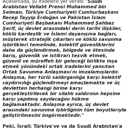
Açıklamada, şu ifadelere yer verildi: "
Suudi
Arabistan Veliaht Prensi Muhammed bin
Selman, Türkiye Cumhuriyeti Cumhurbaşkanı
Recep Tayyip Erdoğan ve Pakistan İslam
Cumhuriyeti Başbakanı Muhammed Şahbaz
Şerif, üç devlet arasındaki derin tarihi ilişkiler,
köklü kardeşlik ve İslami dayanışma bağları,
müşterek stratejik çıkarları ve köklü savunma
işbirlikleri temelinde, kolektif güvenliklerini
daha da güçlendirmek, bölgede ve ötesinde
barış, güvenlik ve istikrarı teşvik etmek,
güvenli ve müreffeh bir geleceği birlikte inşa
etmek yönündeki ortak iradelerini yansıtan
Ortak Savunma Anlaşması'nı imzalamışlardır.
Anlaşma, her türlü saldırganlığa karşı kolektif
caydırıcılığı güçlendirmeyi amaçlamakta ve üç
devletten herhangi birine karşı
gerçekleştirilecek bir silahlı saldırının hepsine
karşı yapılmış sayılacağını hükme
bağlamaktadır. Anlaşma ayrıca, üç devlet
arasındaki savunma işbirliğinin tüm boyutlarıyla
geliştirilmesini öngörmektedir."
Peki, İsrail; Türkiye'ye ya da Suudi Arabistan'a