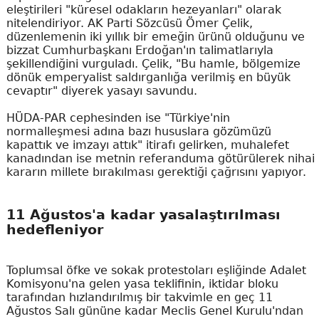
eleştirileri "küresel odakların hezeyanları" olarak
nitelendiriyor. AK Parti Sözcüsü Ömer Çelik,
düzenlemenin iki yıllık bir emeğin ürünü olduğunu ve
bizzat Cumhurbaşkanı Erdoğan'ın talimatlarıyla
şekillendiğini vurguladı. Çelik, "Bu hamle, bölgemize
dönük emperyalist saldırganlığa verilmiş en büyük
cevaptır" diyerek yasayı savundu.
HÜDA-PAR cephesinden ise "Türkiye'nin
normalleşmesi adına bazı hususlara gözümüzü
kapattık ve imzayı attık" itirafı gelirken, muhalefet
kanadından ise metnin referanduma götürülerek nihai
kararın millete bırakılması gerektiği çağrısını yapıyor.
11 Ağustos'a kadar yasalaştırılması
hedefleniyor
Toplumsal öfke ve sokak protestoları eşliğinde Adalet
Komisyonu'na gelen yasa teklifinin, iktidar bloku
tarafından hızlandırılmış bir takvimle en geç 11
Ağustos Salı gününe kadar Meclis Genel Kurulu'ndan