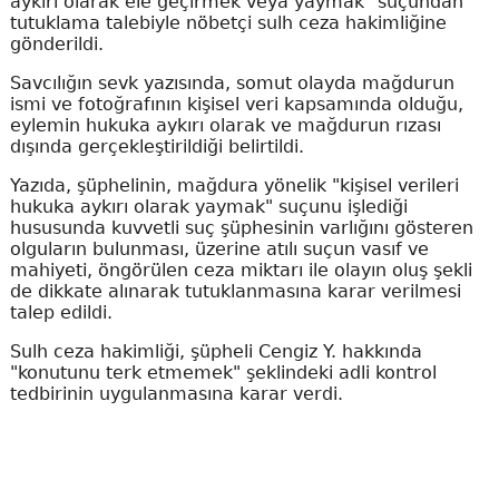
aykırı olarak ele geçirmek veya yaymak" suçundan
tutuklama talebiyle nöbetçi sulh ceza hakimliğine
gönderildi.
Savcılığın sevk yazısında, somut olayda mağdurun
ismi ve fotoğrafının kişisel veri kapsamında olduğu,
eylemin hukuka aykırı olarak ve mağdurun rızası
dışında gerçekleştirildiği belirtildi.
Yazıda, şüphelinin, mağdura yönelik "kişisel verileri
hukuka aykırı olarak yaymak" suçunu işlediği
hususunda kuvvetli suç şüphesinin varlığını gösteren
olguların bulunması, üzerine atılı suçun vasıf ve
mahiyeti, öngörülen ceza miktarı ile olayın oluş şekli
de dikkate alınarak tutuklanmasına karar verilmesi
talep edildi.
Sulh ceza hakimliği, şüpheli Cengiz Y. hakkında
"konutunu terk etmemek" şeklindeki adli kontrol
tedbirinin uygulanmasına karar verdi.