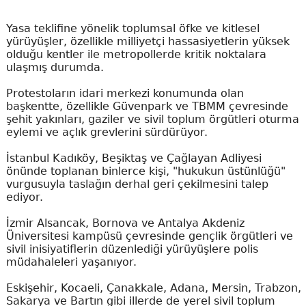
Yasa teklifine yönelik toplumsal öfke ve kitlesel
yürüyüşler, özellikle milliyetçi hassasiyetlerin yüksek
olduğu kentler ile metropollerde kritik noktalara
ulaşmış durumda.
Protestoların idari merkezi konumunda olan
başkentte, özellikle Güvenpark ve TBMM çevresinde
şehit yakınları, gaziler ve sivil toplum örgütleri oturma
eylemi ve açlık grevlerini sürdürüyor.
İstanbul Kadıköy, Beşiktaş ve Çağlayan Adliyesi
önünde toplanan binlerce kişi, "hukukun üstünlüğü"
vurgusuyla taslağın derhal geri çekilmesini talep
ediyor.
İzmir Alsancak, Bornova ve Antalya Akdeniz
Üniversitesi kampüsü çevresinde gençlik örgütleri ve
sivil inisiyatiflerin düzenlediği yürüyüşlere polis
müdahaleleri yaşanıyor.
Eskişehir, Kocaeli, Çanakkale, Adana, Mersin, Trabzon,
Sakarya ve Bartın gibi illerde de yerel sivil toplum