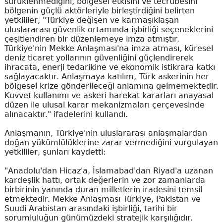
sürüklenmediğini, bölgesel etkisini ve tecrübesini
bölgenin güçlü aktörleriyle birleştirdiğini belirten
yetkililer, "Türkiye değişen ve karmaşıklaşan
uluslararası güvenlik ortamında işbirliği seçeneklerini
çeşitlendiren bir düzenlemeye imza atmıştır.
Türkiye'nin Mekke Anlaşması'na imza atması, küresel
deniz ticaret yollarının güvenliğini güçlendirerek
ihracata, enerji tedarikine ve ekonomik istikrara katkı
sağlayacaktır. Anlaşmaya katılım, Türk askerinin her
bölgesel krize gönderileceği anlamına gelmemektedir.
Kuvvet kullanımı ve askeri harekat kararları anayasal
düzen ile ulusal karar mekanizmaları çerçevesinde
alınacaktır." ifadelerini kullandı.
Anlaşmanın, Türkiye'nin uluslararası anlaşmalardan
doğan yükümlülüklerine zarar vermediğini vurgulayan
yetkililer, şunları kaydetti:
"Anadolu'dan Hicaz'a, İslamabad'dan Riyad'a uzanan
kardeşlik hattı, ortak değerlerin ve zor zamanlarda
birbirinin yanında duran milletlerin iradesini temsil
etmektedir. Mekke Anlaşması Türkiye, Pakistan ve
Suudi Arabistan arasındaki işbirliği, tarihi bir
sorumluluğun günümüzdeki stratejik karşılığıdır.