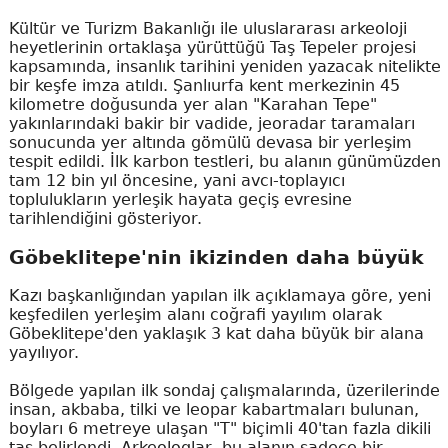
Kültür ve Turizm Bakanlığı ile uluslararası arkeoloji
heyetlerinin ortaklaşa yürüttüğü Taş Tepeler projesi
kapsamında, insanlık tarihini yeniden yazacak nitelikte
bir keşfe imza atıldı. Şanlıurfa kent merkezinin 45
kilometre doğusunda yer alan "Karahan Tepe"
yakınlarındaki bakir bir vadide, jeoradar taramaları
sonucunda yer altında gömülü devasa bir yerleşim
tespit edildi. İlk karbon testleri, bu alanın günümüzden
tam 12 bin yıl öncesine, yani avcı-toplayıcı
toplulukların yerleşik hayata geçiş evresine
tarihlendiğini gösteriyor.
Göbeklitepe'nin ikizinden daha büyük
Kazı başkanlığından yapılan ilk açıklamaya göre, yeni
keşfedilen yerleşim alanı coğrafi yayılım olarak
Göbeklitepe'den yaklaşık 3 kat daha büyük bir alana
yayılıyor.
Bölgede yapılan ilk sondaj çalışmalarında, üzerilerinde
insan, akbaba, tilki ve leopar kabartmaları bulunan,
boyları 6 metreye ulaşan "T" biçimli 40'tan fazla dikili
taş belirlendi. Arkeologlar, bu alanın sadece bir