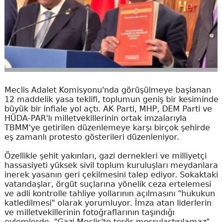
Meclis Adalet Komisyonu'nda görüşülmeye başlanan
12 maddelik yasa teklifi, toplumun geniş bir kesiminde
büyük bir infiale yol açtı. AK Parti, MHP, DEM Parti ve
HÜDA-PAR'lı milletvekillerinin ortak imzalarıyla
TBMM'ye getirilen düzenlemeye karşı birçok şehirde
eş zamanlı protesto gösterileri düzenleniyor.
Özellikle şehit yakınları, gazi dernekleri ve milliyetçi
hassasiyeti yüksek sivil toplum kuruluşları meydanlara
inerek yasanın geri çekilmesini talep ediyor. Sokaktaki
vatandaşlar, örgüt suçlarına yönelik ceza ertelemesi
ve adli kontrolle tahliye yollarının açılmasını "hukukun
katledilmesi" olarak yorumluyor. İmza atan liderlerin
ve milletvekillerinin fotoğraflarının taşındığı
eylemlerde, "Gazi Meclis'te terör meşrulaştırılamaz"