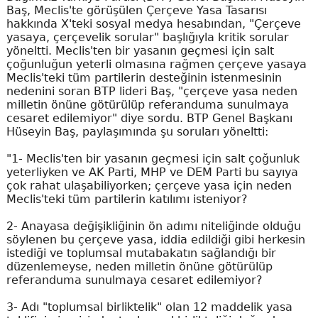
Baş, Meclis'te görüşülen Çerçeve Yasa Tasarısı
hakkında X'teki sosyal medya hesabından, "Çerçeve
yasaya, çerçevelik sorular" başlığıyla kritik sorular
yöneltti. Meclis'ten bir yasanın geçmesi için salt
çoğunluğun yeterli olmasına rağmen çerçeve yasaya
Meclis'teki tüm partilerin desteğinin istenmesinin
nedenini soran BTP lideri Baş, "çerçeve yasa neden
milletin önüne götürülüp referanduma sunulmaya
cesaret edilemiyor" diye sordu. BTP Genel Başkanı
Hüseyin Baş, paylaşımında şu soruları yöneltti:
"1- Meclis'ten bir yasanın geçmesi için salt çoğunluk
yeterliyken ve AK Parti, MHP ve DEM Parti bu sayıya
çok rahat ulaşabiliyorken; çerçeve yasa için neden
Meclis'teki tüm partilerin katılımı isteniyor?
2- Anayasa değişikliğinin ön adımı niteliğinde olduğu
söylenen bu çerçeve yasa, iddia edildiği gibi herkesin
istediği ve toplumsal mutabakatın sağlandığı bir
düzenlemeyse, neden milletin önüne götürülüp
referanduma sunulmaya cesaret edilemiyor?
3- Adı "toplumsal birliktelik" olan 12 maddelik yasa