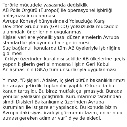
Terörle mücadele yasasında değişiklik
AB Polis Örgütü (Europol) ile operasyonel işbirliği
anlaşması imzalanması
Avrupa Konseyi bünyesindeki Yolsuzluğa Karşı
Devletler Grubu'nun (GRECO) yolsuzlukla mücadele
alanındaki önerilerinin uygulanması
Kişisel verilere yönelik yasal düzenlemelerin Avrupa
standartlarıyla uyumlu hale getirilmesi
Suç bağlantılı konularda tüm AB üyeleriyle işbirliğine
gidilmesi
Türkiye üzerinden kural dışı şekilde AB ülkelerine geçiş
yapan kişilerin geri alınmasına ilişkin Geri Kabul
Anlaşması'nın (GKA) tüm unsurlarıyla uygulanması
Yılmaz, "Dışişleri, Adalet, İçişleri bütün bakanlıklarımızı
bir araya getirdik, toplantılar yaptık. O kurulda bu
kanun tartışıldı. Bu biraz mutfak çalışmasıydı. Burada
yeni bir yaklaşım geliştirildi. Kurumlarımız tarafından
şimdi Dışişleri Bakanlığımız üzerinden Avrupa
kurumları ile istişareler yapılacak. Bu konuda bizim
Avrupa'daki siyasi iradeyi görmemiz lazım, onların da
atması gereken adımlar var" diye de ekledi.