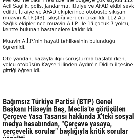
Merkezi'ne bildirmesi üzerine bölgeye çok sayıda 112
Acil Sağlık, polis, jandarma, itfaiye ve AFAD ekibi sevk
edildi. İtfaiye ve AFAD ekiplerince otobüste sıkışan
muavin A.İ.P.(43), sıkıştığı yerden çıkarıldı. 112 Acil
Sağlık ekiplerince muavin A.İ.P. ile 1'i çocuk 7 yolcu,
kentte bulunan hastanelere kaldırıldı.
Muavin A.İ.P.'nin hayati tehlikesinin bulunduğu
öğrenildi.
Öte yandan, kazayla ilgili soruşturma başlatılırken,
yolcu otobüsün Kayseri ilinden Aydın'ın Didim ilçesine
gittiği öğrenildi.
Bağımsız Türkiye Partisi (BTP) Genel
Başkanı Hüseyin Baş, Meclis'te görüşülen
Çerçeve Yasa Tasarısı hakkında X'teki sosyal
medya hesabından, "Çerçeve yasaya,
çerçevelik sorular" başlığıyla kritik sorular