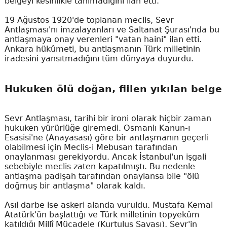
belgeyi kesinlikle tanımadığını ilan etti.
19 Ağustos 1920'de toplanan meclis, Sevr
Antlaşması'nı imzalayanları ve Saltanat Şurası'nda bu
antlaşmaya onay verenleri "vatan haini" ilan etti.
Ankara hükûmeti, bu antlaşmanın Türk milletinin
iradesini yansıtmadığını tüm dünyaya duyurdu.
Hukuken ölü doğan, fiilen yıkılan belge
Sevr Antlaşması, tarihi bir ironi olarak hiçbir zaman
hukuken yürürlüğe giremedi. Osmanlı Kanun-ı
Esasisi'ne (Anayasası) göre bir antlaşmanın geçerli
olabilmesi için Meclis-i Mebusan tarafından
onaylanması gerekiyordu. Ancak İstanbul'un işgali
sebebiyle meclis zaten kapatılmıştı. Bu nedenle
antlaşma padişah tarafından onaylansa bile "ölü
doğmuş bir antlaşma" olarak kaldı.
Asıl darbe ise askeri alanda vuruldu. Mustafa Kemal
Atatürk'ün başlattığı ve Türk milletinin topyekûm
katıldığı Millî Mücadele (Kurtuluş Savaşı), Sevr'in