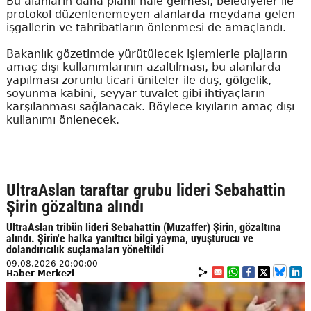
Bu alanların daha planlı hale gelmesi, belediyeler ile
protokol düzenlenemeyen alanlarda meydana gelen
işgallerin ve tahribatların önlenmesi de amaçlandı.
Bakanlık gözetimde yürütülecek işlemlerle plajların
amaç dışı kullanımlarının azaltılması, bu alanlarda
yapılması zorunlu ticari üniteler ile duş, gölgelik,
soyunma kabini, seyyar tuvalet gibi ihtiyaçların
karşılanması sağlanacak. Böylece kıyıların amaç dışı
kullanımı önlenecek.
UltraAslan taraftar grubu lideri Sebahattin
Şirin gözaltına alındı
UltraAslan tribün lideri Sebahattin (Muzaffer) Şirin, gözaltına
alındı. Şirin'e halka yanıltıcı bilgi yayma, uyuşturucu ve
dolandırıcılık suçlamaları yöneltildi
09.08.2026 20:00:00
Haber Merkezi