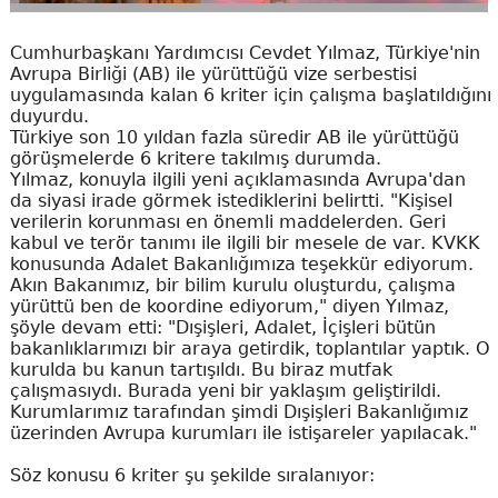
Cumhurbaşkanı Yardımcısı Cevdet Yılmaz, Türkiye'nin
Avrupa Birliği (AB) ile yürüttüğü vize serbestisi
uygulamasında kalan 6 kriter için çalışma başlatıldığını
duyurdu.
Türkiye son 10 yıldan fazla süredir AB ile yürüttüğü
görüşmelerde 6 kritere takılmış durumda.
Yılmaz, konuyla ilgili yeni açıklamasında Avrupa'dan
da siyasi irade görmek istediklerini belirtti. "Kişisel
verilerin korunması en önemli maddelerden. Geri
kabul ve terör tanımı ile ilgili bir mesele de var. KVKK
konusunda Adalet Bakanlığımıza teşekkür ediyorum.
Akın Bakanımız, bir bilim kurulu oluşturdu, çalışma
yürüttü ben de koordine ediyorum," diyen Yılmaz,
şöyle devam etti: "Dışişleri, Adalet, İçişleri bütün
bakanlıklarımızı bir araya getirdik, toplantılar yaptık. O
kurulda bu kanun tartışıldı. Bu biraz mutfak
çalışmasıydı. Burada yeni bir yaklaşım geliştirildi.
Kurumlarımız tarafından şimdi Dışişleri Bakanlığımız
üzerinden Avrupa kurumları ile istişareler yapılacak."
Söz konusu 6 kriter şu şekilde sıralanıyor: