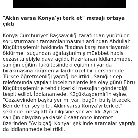
"Aklın varsa Konya'yı terk et" mesajı ortaya
çıktı
Konya Cumhuriyet Başsavcılığı tarafından yürütülen
soruşturmanın tamamlanmasının ardından Abdullah
Küçüktaşdemir hakkında "kadına karşı tasarlayarak
öldürme" suçundan ağırlaştırılmış müebbet hapis
cezası talebiyle dava açıldı. Hazırlanan iddianamede,
sanığın eğitim fakültesindeki eğitimini yarıda
bırakmasına rağmen yıllardır özel bir dershanede
Türkçe öğretmenliği yaptığı belirtildi. Sanığın cep
telefonunda yapılan incelemelerde ise olay günü Ebru
Küçüktaşdemir'e tehdit içerikli mesajlar gönderdiği
tespit edildi. İddianamede, Küçüktaşdemir'in eşine,
"Cezaevinden başka yer mi var, bugün bu iş bitecek.
Ben de her şey bitti. Aklın varsa Konya'yı terk et"
şeklinde mesaj attığı bilgisine yer verildi. Ayrıca
sanığın olaydan yaklaşık 6 saat önce internet
üzerinden "Av bıçağı Konya" şeklinde aramalar yaptığı
da iddianamede belirtildi.