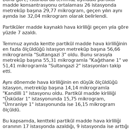
madde konsantrasyonu ortalaması 26 istasyonda
metreküp başına 29,77 mikrogram, geçen yılın aynı
ayında ise 32,04 mikrogram olarak belirlendi.
Partiküler madde kaynaklı hava kirliliği geçen yıla göre
yüzde 7 azaldı.
Temmuz ayında kentte partikül madde hava kirliliğinin
en fazla ölçüldüğü istasyon metreküp başına 56,66
mikrogramla "Sultangazi 3" oldu. Bunu sırasıyla
metreküp başına 55,31 mikrogramla "Kağıthane 1" ve
51,41 mikrogramla "Sultangazi 2" istasyonları takip
etti.
Aynı dönemde hava kirliliğinin en düşük ölçüldüğü
istasyon, metreküp başına 14,14 mikrogramla
"Kandilli 1" istasyonu oldu. Partikül madde kirliliği
"Üsküdar 1" istasyonunda 15,75 mikrogram,
"Ümraniye 1" istasyonunda ise 16,15 mikrogram
ölçüldü.
Bu kapsamda, kentteki partikül madde hava kirliliği
oranının 17 istasyonda azaldığı, 9 istasyonda ise arttığı