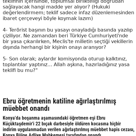
teklifinin içerisinde, toplumsal birlikteliği doğrudan
sağlayacak hangi madde yer alıyor? (Hukuki
değerlendirmem; teklif sadece infaz düzenlemesinden
ibaret çerçeveyi böyle koymak lazım)
4- Terörist başının bu yasayı onayladığı basında yazılıp
çiziliyor. Ne zamandan beri Türkiye Cumhuriyeti'nde
bir yasa çıkarılırken, Meclis'te milletin seçtiği vekillerin
dışında herhangi bir kişinin onayı aranıyor?
5- Son olarak; aylardır komisyonda oturup kalktınız,
toplantılar yaptınız… Allah aşkına, hazırladığınız yasa
teklifi bu mu?"
Ebru öğretmenin katiline ağırlaştırılmış
müebbet onandı
Konya'da boşanma aşamasındaki öğretmen eşi Ebru
Küçüktaşdemir'i 22 bıçak darbesiyle öldüren kocasına hiçbir
indirim uygulanmadan verilen ağırlaştırılmış müebbet hapis cezası,
Konya Bölge Adliye Mahkemesi tarafından onandı