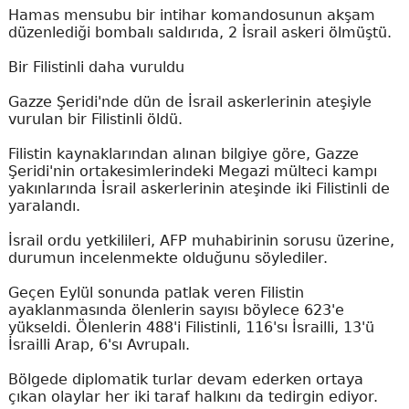
Hamas mensubu bir intihar komandosunun akşam
düzenlediği bombalı saldırıda, 2 İsrail askeri ölmüştü.
Bir Filistinli daha vuruldu
Gazze Şeridi'nde dün de İsrail askerlerinin ateşiyle
vurulan bir Filistinli öldü.
Filistin kaynaklarından alınan bilgiye göre, Gazze
Şeridi'nin ortakesimlerindeki Megazi mülteci kampı
yakınlarında İsrail askerlerinin ateşinde iki Filistinli de
yaralandı.
İsrail ordu yetkilileri, AFP muhabirinin sorusu üzerine,
durumun incelenmekte olduğunu söylediler.
Geçen Eylül sonunda patlak veren Filistin
ayaklanmasında ölenlerin sayısı böylece 623'e
yükseldi. Ölenlerin 488'i Filistinli, 116'sı İsrailli, 13'ü
İsrailli Arap, 6'sı Avrupalı.
Bölgede diplomatik turlar devam ederken ortaya
çıkan olaylar her iki taraf halkını da tedirgin ediyor.