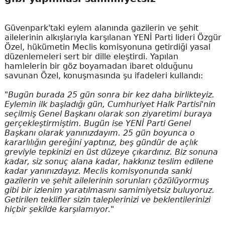
Güvenpark'taki eylem alanında gazilerin ve şehit
ailelerinin alkışlarıyla karşılanan YENİ Parti lideri Özgür
Özel, hükümetin Meclis komisyonuna getirdiği yasal
düzenlemeleri sert bir dille eleştirdi. Yapılan
hamlelerin bir göz boyamadan ibaret olduğunu
savunan Özel, konuşmasında şu ifadeleri kullandı:
"Bugün burada 25 gün sonra bir kez daha birlikteyiz.
Eylemin ilk başladığı gün, Cumhuriyet Halk Partisi'nin
seçilmiş Genel Başkanı olarak son ziyaretimi buraya
gerçekleştirmiştim. Bugün ise YENİ Parti Genel
Başkanı olarak yanınızdayım. 25 gün boyunca o
kararlılığın gereğini yaptınız, beş gündür de açlık
greviyle tepkinizi en üst düzeye çıkardınız. Biz sonuna
kadar, siz sonuç alana kadar, hakkınız teslim edilene
kadar yanınızdayız. Meclis komisyonunda sanki
gazilerin ve şehit ailelerinin sorunları çözülüyormuş
gibi bir izlenim yaratılmasını samimiyetsiz buluyoruz.
Getirilen teklifler sizin taleplerinizi ve beklentilerinizi
hiçbir şekilde karşılamıyor."