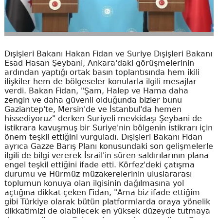
Dışişleri Bakanı Hakan Fidan ve Suriye Dışişleri Bakanı
Esad Hasan Şeybani, Ankara'daki görüşmelerinin
ardından yaptığı ortak basın toplantısında hem ikili
ilişkiler hem de bölgeseler konularla ilgili mesajlar
verdi. Bakan Fidan, "Şam, Halep ve Hama daha
zengin ve daha güvenli olduğunda bizler bunu
Gaziantep'te, Mersin'de ve İstanbul'da hemen
hissediyoruz" derken Suriyeli mevkidaşı Şeybani de
istikrara kavuşmuş bir Suriye'nin bölgenin istikrarı için
önem teşkil ettiğini vurguladı. Dışişleri Bakanı Fidan
ayrıca Gazze Barış Planı konusundaki son gelişmelerle
ilgili de bilgi vererek İsrail'in süren saldırılarının plana
engel teşkil ettiğini ifade etti. Körfez'deki çatışma
durumu ve Hürmüz müzakerelerinin uluslararası
toplumun konuya olan ilgisinin dağılmasına yol
açtığına dikkat çeken Fidan, "Ama biz ifade ettiğim
gibi Türkiye olarak bütün platformlarda oraya yönelik
dikkatimizi de olabilecek en yüksek düzeyde tutmaya