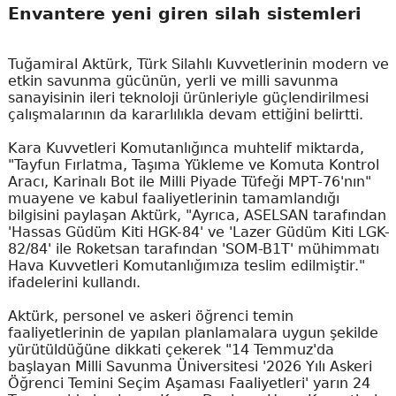
Envantere yeni giren silah sistemleri
Tuğamiral Aktürk, Türk Silahlı Kuvvetlerinin modern ve
etkin savunma gücünün, yerli ve milli savunma
sanayisinin ileri teknoloji ürünleriyle güçlendirilmesi
çalışmalarının da kararlılıkla devam ettiğini belirtti.
Kara Kuvvetleri Komutanlığınca muhtelif miktarda,
"Tayfun Fırlatma, Taşıma Yükleme ve Komuta Kontrol
Aracı, Karinalı Bot ile Milli Piyade Tüfeği MPT-76'nın"
muayene ve kabul faaliyetlerinin tamamlandığı
bilgisini paylaşan Aktürk, "Ayrıca, ASELSAN tarafından
'Hassas Güdüm Kiti HGK-84' ve 'Lazer Güdüm Kiti LGK-
82/84' ile Roketsan tarafından 'SOM-B1T' mühimmatı
Hava Kuvvetleri Komutanlığımıza teslim edilmiştir."
ifadelerini kullandı.
Aktürk, personel ve askeri öğrenci temin
faaliyetlerinin de yapılan planlamalara uygun şekilde
yürütüldüğüne dikkati çekerek "14 Temmuz'da
başlayan Milli Savunma Üniversitesi '2026 Yılı Askeri
Öğrenci Temini Seçim Aşaması Faaliyetleri' yarın 24