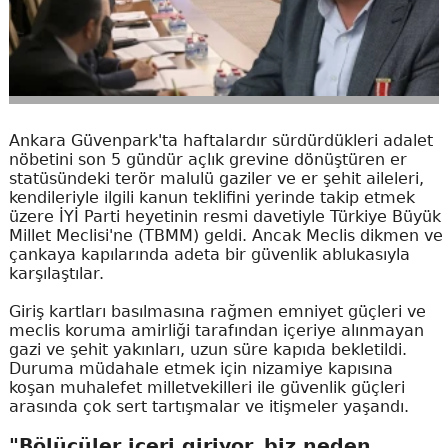
Ankara Güvenpark'ta haftalardır sürdürdükleri adalet
nöbetini son 5 gündür açlık grevine dönüştüren er
statüsündeki terör malulü gaziler ve er şehit aileleri,
kendileriyle ilgili kanun teklifini yerinde takip etmek
üzere İYİ Parti heyetinin resmi davetiyle Türkiye Büyük
Millet Meclisi'ne (TBMM) geldi. Ancak Meclis dikmen ve
çankaya kapılarında adeta bir güvenlik ablukasıyla
karşılaştılar.
Giriş kartları basılmasına rağmen emniyet güçleri ve
meclis koruma amirliği tarafından içeriye alınmayan
gazi ve şehit yakınları, uzun süre kapıda bekletildi.
Duruma müdahale etmek için nizamiye kapısına
koşan muhalefet milletvekilleri ile güvenlik güçleri
arasında çok sert tartışmalar ve itişmeler yaşandı.
"Bölücüler içeri giriyor, biz neden