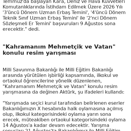
Temmuz'da başlayan Kara, Deniz ve Hava Kuvvetleri
Komutanlıklarında İstihdam Edilmek Üzere 2026 Yılı
'3'üncü Dönem Uzman Erbaş Temini', '4'üncü Dönem
Teknik Sınıf Uzman Erbaş Temini' ile '2'nci Dönem
Sözleşmeli Er Temini' başvuruları 9 Ağustos sona
erecektir." dedi.
"Kahramanım Mehmetçik ve Vatan"
konulu resim yarışması
Milli Savunma Bakanlığı ile Milli Eğitim Bakanlığı
arasında yürütülen işbirliği kapsamında, ilkokul ve
ortaokul öğrencilerine yönelik düzenlenen,
"Kahramanım Mehmetçik ve Vatan" konulu resim
yarışmasına da değinen Aktürk, şu ifadeleri kullandı:
"Yarışmada seçici kurul tarafından belirlenen eserler
Bakanlığımızın X hesabında halk oylamasına açılmış
olup, ilkokul kategorisindeki oylama yarın sona
erecek, müteakiben ortaokul kategorisindeki oylama
14 Ağustos'a kadar devam edecektir. Yarışma
sonuçları 21 Ağustos'ta Bakanlığımız ile Milli Eğitim