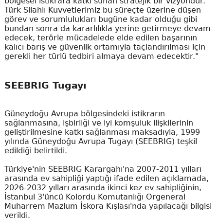
bölgesel istikrara katkı sunan stratejik bir vizyondur.
Türk Silahlı Kuvvetlerimiz bu süreçte üzerine düşen
görev ve sorumlulukları bugüne kadar olduğu gibi
bundan sonra da kararlılıkla yerine getirmeye devam
edecek, terörle mücadelede elde edilen başarının
kalıcı barış ve güvenlik ortamıyla taçlandırılması için
gerekli her türlü tedbiri almaya devam edecektir."
SEEBRIG Tugayı
Güneydoğu Avrupa bölgesindeki istikrarın
sağlanmasına, işbirliği ve iyi komşuluk ilişkilerinin
geliştirilmesine katkı sağlanması maksadıyla, 1999
yılında Güneydoğu Avrupa Tugayı (SEEBRIG) teşkil
edildiği belirtildi.
Türkiye'nin SEEBRIG Karargahı'na 2007-2011 yılları
arasında ev sahipliği yaptığı ifade edilen açıklamada,
2026-2032 yılları arasında ikinci kez ev sahipliğinin,
İstanbul 3'üncü Kolordu Komutanlığı Orgeneral
Muharrem Mazlum İskora Kışlası'nda yapılacağı bilgisi
verildi.