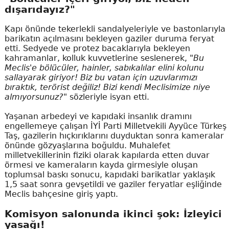
dışarıdayız?"
Kapı önünde tekerlekli sandalyeleriyle ve bastonlarıyla
barikatın açılmasını bekleyen gaziler duruma feryat
etti. Sedyede ve protez bacaklarıyla bekleyen
kahramanlar, kolluk kuvvetlerine seslenerek,
"Bu
Meclis'e bölücüler, hainler, sabıkalılar elini kolunu
sallayarak giriyor! Biz bu vatan için uzuvlarımızı
bıraktık, terörist değiliz! Bizi kendi Meclisimize niye
almıyorsunuz?"
sözleriyle isyan etti.
Yaşanan arbedeyi ve kapıdaki insanlık dramını
engellemeye çalışan İYİ Parti Milletvekili Ayyüce Türkeş
Taş, gazilerin hıçkırıklarını duyduktan sonra kameralar
önünde gözyaşlarına boğuldu. Muhalefet
milletvekillerinin fiziki olarak kapılarda etten duvar
örmesi ve kameraların kayda girmesiyle oluşan
toplumsal baskı sonucu, kapıdaki barikatlar yaklaşık
1,5 saat sonra gevşetildi ve gaziler feryatlar eşliğinde
Meclis bahçesine giriş yaptı.
Komisyon salonunda ikinci şok: İzleyici
yasağı!