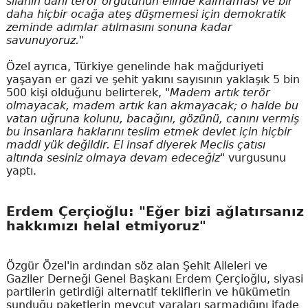
silahın dahi terör örgütünün elinde kalmaması ve bir
daha hiçbir ocağa ateş düşmemesi için demokratik
zeminde adımlar atılmasını sonuna kadar
savunuyoruz."
Özel ayrıca, Türkiye genelinde hak mağduriyeti
yaşayan er gazi ve şehit yakını sayısının yaklaşık 5 bin
500 kişi olduğunu belirterek,
"Madem artık terör
olmayacak, madem artık kan akmayacak; o halde bu
vatan uğruna kolunu, bacağını, gözünü, canını vermiş
bu insanlara haklarını teslim etmek devlet için hiçbir
maddi yük değildir. El insaf diyerek Meclis çatısı
altında sesiniz olmaya devam edeceğiz"
vurgusunu
yaptı.
Erdem Çerçioğlu: "Eğer bizi ağlatırsanız
hakkımızı helal etmiyoruz"
Özgür Özel'in ardından söz alan Şehit Aileleri ve
Gaziler Derneği Genel Başkanı Erdem Çerçioğlu, siyasi
partilerin getirdiği alternatif tekliflerin ve hükümetin
sunduğu paketlerin mevcut yaraları sarmadığını ifade