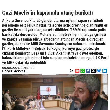
Gazi Meclis’in kapısında utanç barikatı
Ankara Güvenpark'ta 25 gündür oturma eylemi yapan ve rütbeli
personelle eşit özlük hakları talebiyle açlık grevinde olan malul er
gaziler ile şehit yakınları, davet edildikleri TBMM kapısında polis
barikatıyla durduruldu. Muhalefet milletvekillerinin araya girmesi
ve kapıda yaşanan büyük arbedenin ardından Meclis'e girebilen
gaziler, bu kez de Milli Savunma Komisyonu salonuna sokulmadı.
İYİ Parti Milletvekili Selçuk Türkoğlu, kürsüye gazi proteziyle
çıkarak Komisyon Başkanı Hulusi Akar'ı istifaya davet ederken,
haksızlıkların giderilmesi için sunulan muhalefet önergesi AK Parti
ve MHP oylarıyla reddedildi
06.08.2026 19:30:00
Haber Merkezi