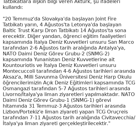
Tatbikatlara ilişkin bilgi veren Aktürk, şu ifadeleri
kullandı:
"20 Temmuz'da Slovakya'da başlayan Joint Fire
Tatbikatı yarın, 4 Ağustos'ta Letonya'da başlayan
Baltic Trust Karşı Dron Tatbikatı 14 Ağustos'ta sona
erecektir. Diğer yandan, öğrenci eğitim faaliyetleri
kapsamında İtalya Deniz Kuvvetleri unsuru San Marco
tarafından 2-6 Ağustos tarih aralığında Antalya'ya,
NATO Daimi Deniz Görev Grubu-2 (SNMG-2)
kapsamında Yunanistan Deniz Kuvvetlerine ait
Kountouriotis ve İtalya Deniz Kuvvetleri unsuru
Montecuccoli tarafından 4-6 Ağustos tarihleri arasında
Aksaz'a, Milli Savunma Üniversitesi Deniz Harp Okulu
öğrencilerimizin Açık Deniz Eğitimleri kapsamında TCG
Osmangazi tarafından 5-7 Ağustos tarihleri arasında
Livorno/İtalya'ya liman ziyaretleri yapılmaktadır. NATO
Daimi Deniz Görev Grubu-1 (SNMG-1) görevi
hitamında 31 Temmuz-3 Ağustos tarihleri arasında
Lizbon/Portekiz'e liman ziyareti yapan TCG Oruçreis
tarafından 7-11 Ağustos tarih aralığında Civitavecchia/
İtalya'ya liman ziyareti gerçekleştirilecektir."