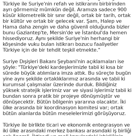
Türkiye ile Suriye'nin refah ve istikrarını birbirinden
ayrı görmemiz mümkün değil. Aramıza sadece 900
küsür kilometrelik bir sınır değil, ortak bir tarih, ortak
bir kültür ve ortak bir gelecek var. Şam, Halep ve
Hama daha zengin ve daha güvenli olduğunda bizler
bunu Gaziantep'te, Mersin'de ve İstanbul'da hemen
hissediyoruz. Aynı şekilde Suriye'nin herhangi bir
köşesinde vuku bulan istikrarı bozucu faaliyetler
Türkiye için de bir tehdit teşkil etmekte."
Suriye Dışişleri Bakanı Şeybani'nin açıklamaları ise
şöyle: "Türkiye'deki kardeşlerimizle tabii ki kısa bir
sürede büyük atılımlara imza attık. Bu süreçte bugün
yine aynı şekilde ortaklıklarımız arasında ve tabii ki
kurumsal çalışmalar üzerinde durduk. Bildiğiniz
yüksek stratejik işlerimiz var ve siyasi işlerimiz tabii ki
bundan sonra pratik bir projeye dönüşmüştür ve
dönüşecektir. Bütün bölgenin yararına olacaktır. İki
ülke arasında bir koordinasyon komitesi var; ortak
bütün alanlarda bütün meselelerimizi görüşüyoruz.
Türkiye ile birlikte ticari ve ekonomik entegrasyon ve
iki ülke arasındaki merkez bankası arasındaki iş birliği