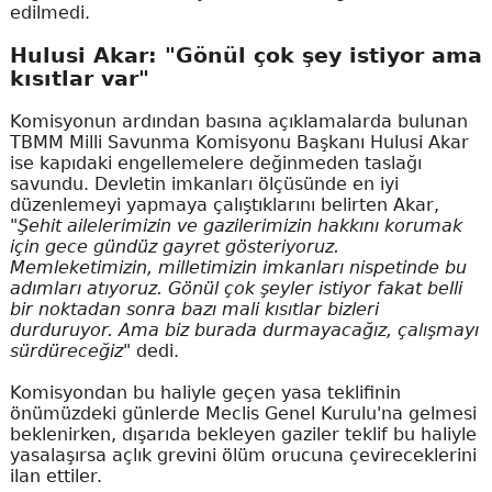
edilmedi.
Hulusi Akar: "Gönül çok şey istiyor ama
kısıtlar var"
Komisyonun ardından basına açıklamalarda bulunan
TBMM Milli Savunma Komisyonu Başkanı Hulusi Akar
ise kapıdaki engellemelere değinmeden taslağı
savundu. Devletin imkanları ölçüsünde en iyi
düzenlemeyi yapmaya çalıştıklarını belirten Akar,
"Şehit ailelerimizin ve gazilerimizin hakkını korumak
için gece gündüz gayret gösteriyoruz.
Memleketimizin, milletimizin imkanları nispetinde bu
adımları atıyoruz. Gönül çok şeyler istiyor fakat belli
bir noktadan sonra bazı mali kısıtlar bizleri
durduruyor. Ama biz burada durmayacağız, çalışmayı
sürdüreceğiz"
dedi.
Komisyondan bu haliyle geçen yasa teklifinin
önümüzdeki günlerde Meclis Genel Kurulu'na gelmesi
beklenirken, dışarıda bekleyen gaziler teklif bu haliyle
yasalaşırsa açlık grevini ölüm orucuna çevireceklerini
ilan ettiler.