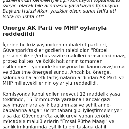
gazilerimizin kendileriyle ilgili komisyon toplantısına
izleyici olarak bile alınmasını yasaklayan Komisyon
Başkanı Hulusi Akar, yazıklar olsun sana! İstifa et!
İstifa et! İstifa et!"
Önerge AK Parti ve MHP oylarıyla
reddedildi
İçeride bu kriz yaşanırken muhalefet partileri,
Güvenpark'taki er gazilerin talebi olan "Rütbeli
personel ile er/erbaş vazife malulleri arasındaki maaş,
protez kalitesi ve özlük haklarının tamamen
eşitlenmesi" yönünde komisyona bir kanun araştırma
ve düzeltme önergesi sundu. Ancak bu önerge,
salondaki hararetli tartışmaların ardından AK Parti ve
MHP milletvekillerinin oylarıyla reddedildi.
Komisyonda kabul edilen mevcut 12 maddelik yasa
teklifinde, 15 Temmuz'da yaralanan ancak gazi
sayılmayanlara aylık bağlanması ve şehit anne-
babalarına asgari ücret tabanı gibi iyileştirmeler yer
alsa da; Güvenpark'ta açlık grevi yapan terörle
mücadele malulü erlerin "Emsal Rütbe Maaşı" ve
sağlık imkanlarında eşitlik talebi taslağa dahil