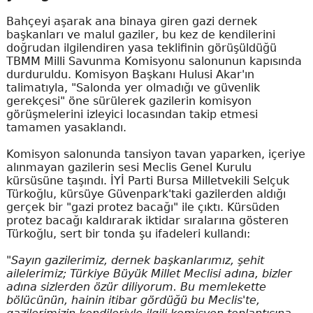
Bahçeyi aşarak ana binaya giren gazi dernek
başkanları ve malul gaziler, bu kez de kendilerini
doğrudan ilgilendiren yasa teklifinin görüşüldüğü
TBMM Milli Savunma Komisyonu salonunun kapısında
durduruldu. Komisyon Başkanı Hulusi Akar'ın
talimatıyla, "Salonda yer olmadığı ve güvenlik
gerekçesi" öne sürülerek gazilerin komisyon
görüşmelerini izleyici locasından takip etmesi
tamamen yasaklandı.
Komisyon salonunda tansiyon tavan yaparken, içeriye
alınmayan gazilerin sesi Meclis Genel Kurulu
kürsüsüne taşındı. İYİ Parti Bursa Milletvekili Selçuk
Türkoğlu, kürsüye Güvenpark'taki gazilerden aldığı
gerçek bir "gazi protez bacağı" ile çıktı. Kürsüden
protez bacağı kaldırarak iktidar sıralarına gösteren
Türkoğlu, sert bir tonda şu ifadeleri kullandı:
"Sayın gazilerimiz, dernek başkanlarımız, şehit
ailelerimiz; Türkiye Büyük Millet Meclisi adına, bizler
adına sizlerden özür diliyorum. Bu memlekette
bölücünün, hainin itibar gördüğü bu Meclis'te,