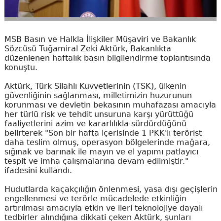
MSB Basın ve Halkla İlişkiler Müşaviri ve Bakanlık
Sözcüsü Tuğamiral Zeki Aktürk, Bakanlıkta
düzenlenen haftalık basın bilgilendirme toplantısında
konuştu.
Aktürk, Türk Silahlı Kuvvetlerinin (TSK), ülkenin
güvenliğinin sağlanması, milletimizin huzurunun
korunması ve devletin bekasının muhafazası amacıyla
her türlü risk ve tehdit unsuruna karşı yürüttüğü
faaliyetlerini azim ve kararlılıkla sürdürdüğünü
belirterek "Son bir hafta içerisinde 1 PKK'lı terörist
daha teslim olmuş, operasyon bölgelerinde mağara,
sığınak ve barınak ile mayın ve el yapımı patlayıcı
tespit ve imha çalışmalarına devam edilmiştir."
ifadesini kullandı.
Hudutlarda kaçakçılığın önlenmesi, yasa dışı geçişlerin
engellenmesi ve terörle mücadelede etkinliğin
artırılması amacıyla etkin ve ileri teknolojiye dayalı
tedbirler alındığına dikkati çeken Aktürk, şunları