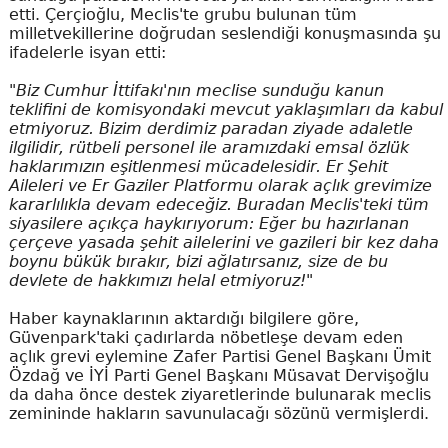
etti. Çerçioğlu, Meclis'te grubu bulunan tüm
milletvekillerine doğrudan seslendiği konuşmasında şu
ifadelerle isyan etti:
"Biz Cumhur İttifakı'nın meclise sunduğu kanun
teklifini de komisyondaki mevcut yaklaşımları da kabul
etmiyoruz. Bizim derdimiz paradan ziyade adaletle
ilgilidir, rütbeli personel ile aramızdaki emsal özlük
haklarımızın eşitlenmesi mücadelesidir. Er Şehit
Aileleri ve Er Gaziler Platformu olarak açlık grevimize
kararlılıkla devam edeceğiz. Buradan Meclis'teki tüm
siyasilere açıkça haykırıyorum: Eğer bu hazırlanan
çerçeve yasada şehit ailelerini ve gazileri bir kez daha
boynu bükük bırakır, bizi ağlatırsanız, size de bu
devlete de hakkımızı helal etmiyoruz!"
Haber kaynaklarının aktardığı bilgilere göre,
Güvenpark'taki çadırlarda nöbetleşe devam eden
açlık grevi eylemine Zafer Partisi Genel Başkanı Ümit
Özdağ ve İYİ Parti Genel Başkanı Müsavat Dervişoğlu
da daha önce destek ziyaretlerinde bulunarak meclis
zemininde hakların savunulacağı sözünü vermişlerdi.