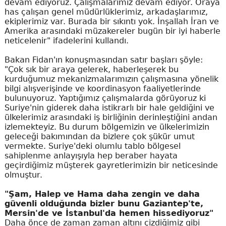
devam ediyoruz. Çalışmalarımız devam ediyor. Oraya
has çalışan genel müdürlüklerimiz, arkadaşlarımız,
ekiplerimiz var. Burada bir sıkıntı yok. İnşallah İran ve
Amerika arasındaki müzakereler bugün bir iyi haberle
neticelenir" ifadelerini kullandı.
Bakan Fidan'ın konuşmasından satır başları şöyle:
"Çok sık bir araya gelerek, haberleşerek bu
kurduğumuz mekanizmalarımızın çalışmasına yönelik
bilgi alışverişinde ve koordinasyon faaliyetlerinde
bulunuyoruz. Yaptığımız çalışmalarda görüyoruz ki
Suriye'nin giderek daha istikrarlı bir hale geldiğini ve
ülkelerimiz arasındaki iş birliğinin derinleştiğini andan
izlemekteyiz. Bu durum bölgemizin ve ülkelerimizin
geleceği bakımından da bizlere çok şükür umut
vermekte. Suriye'deki olumlu tablo bölgesel
sahiplenme anlayışıyla hep beraber hayata
geçirdiğimiz müşterek gayretlerimizin bir neticesinde
olmuştur.
"Şam, Halep ve Hama daha zengin ve daha
güvenli olduğunda bizler bunu Gaziantep'te,
Mersin'de ve İstanbul'da hemen hissediyoruz"
Daha önce de zaman zaman altını çizdiğimiz gibi