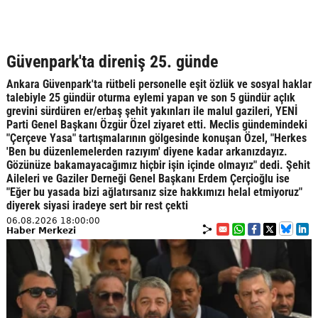
Güvenpark'ta direniş 25. günde
Ankara Güvenpark'ta rütbeli personelle eşit özlük ve sosyal haklar
talebiyle 25 gündür oturma eylemi yapan ve son 5 gündür açlık
grevini sürdüren er/erbaş şehit yakınları ile malul gazileri, YENİ
Parti Genel Başkanı Özgür Özel ziyaret etti. Meclis gündemindeki
"Çerçeve Yasa" tartışmalarının gölgesinde konuşan Özel, "Herkes
'Ben bu düzenlemelerden razıyım' diyene kadar arkanızdayız.
Gözünüze bakamayacağımız hiçbir işin içinde olmayız" dedi. Şehit
Aileleri ve Gaziler Derneği Genel Başkanı Erdem Çerçioğlu ise
"Eğer bu yasada bizi ağlatırsanız size hakkımızı helal etmiyoruz"
diyerek siyasi iradeye sert bir rest çekti
06.08.2026 18:00:00
Haber Merkezi