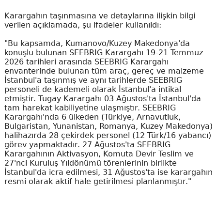
Karargahın taşınmasına ve detaylarına ilişkin bilgi
verilen açıklamada, şu ifadeler kullanıldı:
"Bu kapsamda, Kumanovo/Kuzey Makedonya'da
konuşlu bulunan SEEBRIG Karargahı 19-21 Temmuz
2026 tarihleri arasında SEEBRIG Karargahı
envanterinde bulunan tüm araç, gereç ve malzeme
İstanbul'a taşınmış ve aynı tarihlerde SEEBRIG
personeli de kademeli olarak İstanbul'a intikal
etmiştir. Tugay Karargahı 03 Ağustos'ta İstanbul'da
tam harekat kabiliyetine ulaşmıştır. SEEBRIG
Karargahı'nda 6 ülkeden (Türkiye, Arnavutluk,
Bulgaristan, Yunanistan, Romanya, Kuzey Makedonya)
halihazırda 28 çekirdek personel (12 Türk/16 yabancı)
görev yapmaktadır. 27 Ağustos'ta SEEBRIG
Karargahının Aktivasyon, Komuta Devir Teslim ve
27'nci Kuruluş Yıldönümü törenlerinin birlikte
İstanbul'da icra edilmesi, 31 Ağustos'ta ise karargahın
resmi olarak aktif hale getirilmesi planlanmıştır."