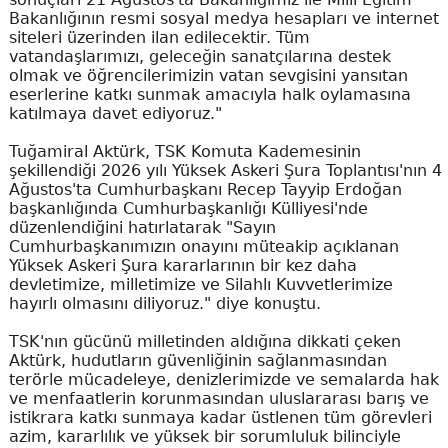
Bakanlığının resmi sosyal medya hesapları ve internet
siteleri üzerinden ilan edilecektir. Tüm
vatandaşlarımızı, geleceğin sanatçılarına destek
olmak ve öğrencilerimizin vatan sevgisini yansıtan
eserlerine katkı sunmak amacıyla halk oylamasına
katılmaya davet ediyoruz."
Tuğamiral Aktürk, TSK Komuta Kademesinin
şekillendiği 2026 yılı Yüksek Askeri Şura Toplantısı'nın 4
Ağustos'ta Cumhurbaşkanı Recep Tayyip Erdoğan
başkanlığında Cumhurbaşkanlığı Külliyesi'nde
düzenlendiğini hatırlatarak "Sayın
Cumhurbaşkanımızın onayını müteakip açıklanan
Yüksek Askeri Şura kararlarının bir kez daha
devletimize, milletimize ve Silahlı Kuvvetlerimize
hayırlı olmasını diliyoruz." diye konuştu.
TSK'nın gücünü milletinden aldığına dikkati çeken
Aktürk, hudutların güvenliğinin sağlanmasından
terörle mücadeleye, denizlerimizde ve semalarda hak
ve menfaatlerin korunmasından uluslararası barış ve
istikrara katkı sunmaya kadar üstlenen tüm görevleri
azim, kararlılık ve yüksek bir sorumluluk bilinciyle