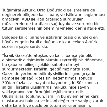
Tuğamiral Aktürk, Orta Doğu'daki gelişmelere de
değinerek bölgede kalıcı barış ve istikrarın sağlanması
amacıyla, ABD ile İran arasında sürdürülen
müzakerelerde tarafların sağduyulu ve sorumlu bir
tutum sergilemesinin önemini yinelediklerini ifade etti.
Bölgede kalıcı barış ve istikrarın tesisi önündeki en
büyük engelin İsrail olduğuna dikkati çeken Aktürk,
sözlerini şöyle sürdürdü:
"İsrail, Gazze'de ateşkes ve kalıcı barışa yönelik
diplomatik girişimlerin olumlu seyrettiği bir dönemde,
bu çabaları bilinçli şekilde sabote etmeyi
sürdürmektedir. İsrail'in, geçtiğimiz hafta sonu
Gazze'de yerinden edilmiş sivillerin sığındığı çadır
kampı ile bir sağlık tesisini hedef alması sonucu
30'dan fazla sivil hayatını kaybetmiştir. Söz konusu
saldırı, İsrail'in uluslararası hukuku hiçe sayan
yaklaşımının son örneğini teşkil etmektedir.
Uluslararası toplumun, İsrail'in bu eylemlerine karşı
uluslararası hukuka ve insani değerlere sahip çıkarak
daha kararlı ve güçlü bir tutum sergilemesinin,