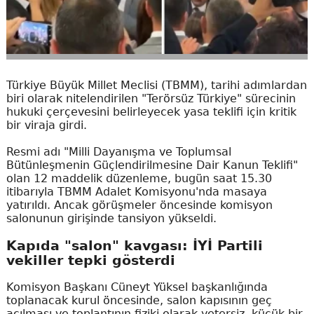
Türkiye Büyük Millet Meclisi (TBMM), tarihi adımlardan
biri olarak nitelendirilen "Terörsüz Türkiye" sürecinin
hukuki çerçevesini belirleyecek yasa teklifi için kritik
bir viraja girdi.
Resmi adı "Milli Dayanışma ve Toplumsal
Bütünleşmenin Güçlendirilmesine Dair Kanun Teklifi"
olan 12 maddelik düzenleme, bugün saat 15.30
itibarıyla TBMM Adalet Komisyonu'nda masaya
yatırıldı. Ancak görüşmeler öncesinde komisyon
salonunun girişinde tansiyon yükseldi.
Kapıda "salon" kavgası: İYİ Partili
vekiller tepki gösterdi
Komisyon Başkanı Cüneyt Yüksel başkanlığında
toplanacak kurul öncesinde, salon kapısının geç
açılması ve toplantının fiziki olarak yetersiz, küçük bir