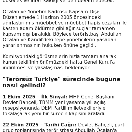
düşecek ve infaz kaldığı yerden devam edecek.
Öcalan ve Yönetim Kadrosu Kapsam Dışı:
Düzenlemede 1 Haziran 2005 öncesindeki
ağırlaştırılmış müebbet ve müebbet hapis cezaları ile
kasten adam öldürme gibi ağır suçlar tamamen
kapsam dışı bırakıldı. Böylece teröristbaşı Abdullah
Öcalan ve Kandil'deki tepe yöneticilerin yasadan
yararlanmasının hukuken önüne geçildi.
Komisyondaki görüşmelerin hızla tamamlanarak
kanun teklifinin önümüzdeki hafta Genel Kurul'a
indirilmesi ve yasalaşması bekleniyor.
"Terörsüz Türkiye" sürecinde bugüne
nasıl gelindi?
1 Ekim 2025 – İlk Sinyal:
MHP Genel Başkanı
Devlet Bahçeli, TBMM yeni yasama yılı açılış
resepsiyonunda DEM Partili milletvekilleriyle
tokalaşarak yeni bir sürecin kapısını araladı.
22 Ekim 2025 – Tarihi Çağrı:
Devlet Bahçeli, parti
grup toplantısında teröristbaşı Abdullah Öcalan'a