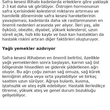
Safra kesesi iltihabı kadınlarda erkeklere göre yaklaşık
2-3 kat daha sık görülüyor. Östrojen hormonunun
safra içerisindeki kolesterol miktarını artırması ve
hamilelik döneminde safra kesesi hareketlerinin
yavaşlaması, kadınlarda daha sık rastlanmasının en
önemli nedenleri arasında yer alıyor. İleri yaş, aile
öyküsü, obezite, diyabet, yüksek kolesterol, uzun
süreli açlık, hızlı kilo kaybı ve bazı kan hastalıkları da
hastalık riskini artıran diğer faktörleri oluşturuyor.
Yağlı yemekler azdırıyor
Safra kesesi iltihabının en önemli belirtisi, özellikle
yağlı yemeklerden sonra başlayan, karnın sağ üst
bölgesinde hissedilen ve giderek şiddetlenen ağrı
oluyor. Bu ağrı çoğu zaman sağ omuza, sağ kürek
kemiğinin altına veya sırta yayılabiliyor ve birkaç
saatten uzun sürüyor. Ağrıya bulantı, kusma,
iştahsızlık ve ateş eşlik edebiliyor. Hastalık ilerledikçe
titreme, yüksek ateş ve genel durum bozukluğu
gelişebiliyor.