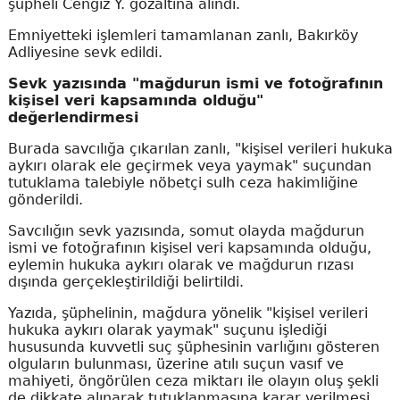
şüpheli Cengiz Y. gözaltına alındı.
Emniyetteki işlemleri tamamlanan zanlı, Bakırköy
Adliyesine sevk edildi.
Sevk yazısında "mağdurun ismi ve fotoğrafının
kişisel veri kapsamında olduğu"
değerlendirmesi
Burada savcılığa çıkarılan zanlı, "kişisel verileri hukuka
aykırı olarak ele geçirmek veya yaymak" suçundan
tutuklama talebiyle nöbetçi sulh ceza hakimliğine
gönderildi.
Savcılığın sevk yazısında, somut olayda mağdurun
ismi ve fotoğrafının kişisel veri kapsamında olduğu,
eylemin hukuka aykırı olarak ve mağdurun rızası
dışında gerçekleştirildiği belirtildi.
Yazıda, şüphelinin, mağdura yönelik "kişisel verileri
hukuka aykırı olarak yaymak" suçunu işlediği
hususunda kuvvetli suç şüphesinin varlığını gösteren
olguların bulunması, üzerine atılı suçun vasıf ve
mahiyeti, öngörülen ceza miktarı ile olayın oluş şekli
de dikkate alınarak tutuklanmasına karar verilmesi