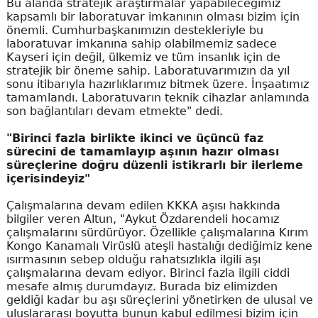
Bu alanda stratejik araştırmalar yapabileceğimiz
kapsamlı bir laboratuvar imkanının olması bizim için
önemli. Cumhurbaşkanımızın destekleriyle bu
laboratuvar imkanına sahip olabilmemiz sadece
Kayseri için değil, ülkemiz ve tüm insanlık için de
stratejik bir öneme sahip. Laboratuvarımızın da yıl
sonu itibarıyla hazırlıklarımız bitmek üzere. İnşaatımız
tamamlandı. Laboratuvarın teknik cihazlar anlamında
son bağlantıları devam etmekte" dedi.
"Birinci fazla birlikte ikinci ve üçüncü faz
sürecini de tamamlayıp aşının hazır olması
süreçlerine doğru düzenli istikrarlı bir ilerleme
içerisindeyiz"
Çalışmalarına devam edilen KKKA aşısı hakkında
bilgiler veren Altun, "Aykut Özdarendeli hocamız
çalışmalarını sürdürüyor. Özellikle çalışmalarına Kırım
Kongo Kanamalı Virüslü ateşli hastalığı dediğimiz kene
ısırmasının sebep olduğu rahatsızlıkla ilgili aşı
çalışmalarına devam ediyor. Birinci fazla ilgili ciddi
mesafe almış durumdayız. Burada biz elimizden
geldiği kadar bu aşı süreçlerini yönetirken de ulusal ve
uluslararası boyutta bunun kabul edilmesi bizim için