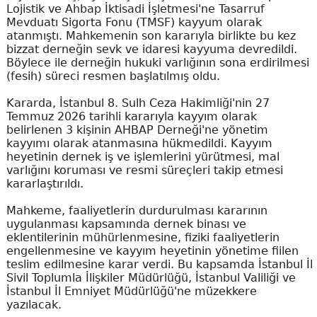
Lojistik ve Ahbap İktisadi İşletmesi'ne Tasarruf
Mevduatı Sigorta Fonu (TMSF) kayyum olarak
atanmıştı. Mahkemenin son kararıyla birlikte bu kez
bizzat derneğin sevk ve idaresi kayyuma devredildi.
Böylece ile derneğin hukuki varlığının sona erdirilmesi
(fesih) süreci resmen başlatılmış oldu.
Kararda, İstanbul 8. Sulh Ceza Hakimliği'nin 27
Temmuz 2026 tarihli kararıyla kayyım olarak
belirlenen 3 kişinin AHBAP Derneği'ne yönetim
kayyımı olarak atanmasına hükmedildi. Kayyım
heyetinin dernek iş ve işlemlerini yürütmesi, mal
varlığını koruması ve resmi süreçleri takip etmesi
kararlaştırıldı.
Mahkeme, faaliyetlerin durdurulması kararının
uygulanması kapsamında dernek binası ve
eklentilerinin mühürlenmesine, fiziki faaliyetlerin
engellenmesine ve kayyım heyetinin yönetime fiilen
teslim edilmesine karar verdi. Bu kapsamda İstanbul İl
Sivil Toplumla İlişkiler Müdürlüğü, İstanbul Valiliği ve
İstanbul İl Emniyet Müdürlüğü'ne müzekkere
yazılacak.