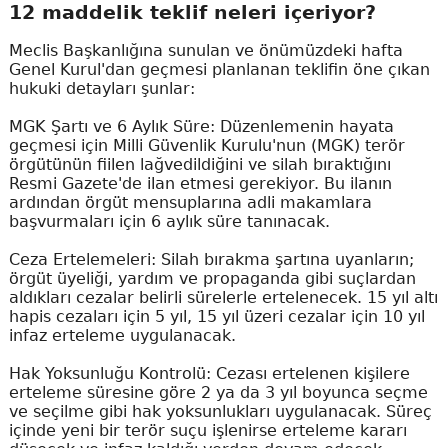
12 maddelik teklif neleri içeriyor?
Meclis Başkanlığına sunulan ve önümüzdeki hafta
Genel Kurul'dan geçmesi planlanan teklifin öne çıkan
hukuki detayları şunlar:
MGK Şartı ve 6 Aylık Süre: Düzenlemenin hayata
geçmesi için Milli Güvenlik Kurulu'nun (MGK) terör
örgütünün fiilen lağvedildiğini ve silah bıraktığını
Resmi Gazete'de ilan etmesi gerekiyor. Bu ilanın
ardından örgüt mensuplarına adli makamlara
başvurmaları için 6 aylık süre tanınacak.
Ceza Ertelemeleri: Silah bırakma şartına uyanların;
örgüt üyeliği, yardım ve propaganda gibi suçlardan
aldıkları cezalar belirli sürelerle ertelenecek. 15 yıl altı
hapis cezaları için 5 yıl, 15 yıl üzeri cezalar için 10 yıl
infaz erteleme uygulanacak.
Hak Yoksunluğu Kontrolü: Cezası ertelenen kişilere
erteleme süresine göre 2 ya da 3 yıl boyunca seçme
ve seçilme gibi hak yoksunlukları uygulanacak. Süreç
içinde yeni bir terör suçu işlenirse erteleme kararı