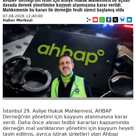
AHBAP Derneği'nin feshi için Asliye Hukuk Mahkemesi'ne açılan
davada dernek yönetimine kayyum atanmasına karar verildi.
Mahkemenin bu kararı ile derneğin fesih süreci başlamış oldu
07.08.2026 12:40:00
Haber Merkezi
İstanbul 29. Asliye Hukuk Mahkemesi, AHBAP
Derneği'nin yönetimi için kayyum atanmasına karar
verdi. Daha önce alınan tedbir kararları kapsamında
derneğin mal varlıklarının yönetimi için kayyum heyeti
tayin edilmiş, ayrıca iştirak şirketleri olan Ahbap