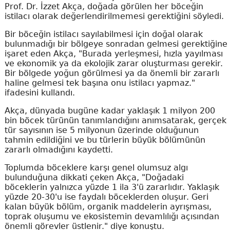
Prof. Dr. İzzet Akça, doğada görülen her böceğin
istilacı olarak değerlendirilmemesi gerektiğini söyledi.
Bir böceğin istilacı sayılabilmesi için doğal olarak
bulunmadığı bir bölgeye sonradan gelmesi gerektiğine
işaret eden Akça, "Burada yerleşmesi, hızla yayılması
ve ekonomik ya da ekolojik zarar oluşturması gerekir.
Bir bölgede yoğun görülmesi ya da önemli bir zararlı
haline gelmesi tek başına onu istilacı yapmaz."
ifadesini kullandı.
Akça, dünyada bugüne kadar yaklaşık 1 milyon 200
bin böcek türünün tanımlandığını anımsatarak, gerçek
tür sayısının ise 5 milyonun üzerinde olduğunun
tahmin edildiğini ve bu türlerin büyük bölümünün
zararlı olmadığını kaydetti.
Toplumda böceklere karşı genel olumsuz algı
bulunduğuna dikkati çeken Akça, "Doğadaki
böceklerin yalnızca yüzde 1 ila 3'ü zararlıdır. Yaklaşık
yüzde 20-30'u ise faydalı böceklerden oluşur. Geri
kalan büyük bölüm, organik maddelerin ayrışması,
toprak oluşumu ve ekosistemin devamlılığı açısından
önemli görevler üstlenir." diye konuştu.