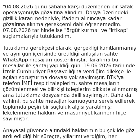
"04.08.2026 günü sabaha karşı düzenlenen bir şafak
operasyonuyla gözaltına alındım. Dosya üzerindeki
gizlilik kararı nedeniyle, ifadem alınıncaya kadar
gözaltına alınma gerekçemi dahi öğrenemedim.
07.08.2026 tarihinde ise "örgüt kurma" ve "irtikap"
suçlamalarıyla tutuklandım.
Tutuklama gerekçesi olarak, gerçekliği kanıtlanmamış
ve aynı gün içerisinde üretildiği anlaşılan sahte
WhatsApp mesajları gösterilmiştir. Tarafıma bu
mesajlar ile şantaj yapıldığı gün, 19.06.2026 tarihinde
İzmir Cumhuriyet Başsavcılığına verdiğim dilekçe ile
açılan soruşturma dosyası yok sayılmıştır. BTK'ya
telefon İMEİ tespiti taleplerim, sahte mesajların
çözümlenmesi ve bilirkişi taleplerim dikkate alınmamış
ama tutuklama dosyasında delil sayılmıştır. Daha da
vahimi, bu sahte mesajlar kamuoyuna servis edilerek
toplumda peşin bir suçluluk algısı yaratılmış;
lekelenmeme hakkım ve masumiyet karinem hiçe
sayılmıştır.
Anayasal güvence altındaki haklarımın bu şekilde göz
ardı edildiği bir süreçte, yıllarımı verdiğim, her