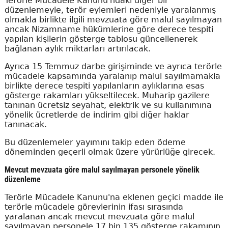
Terörle Mücadele Kanunu'ndaki diğer bir
düzenlemeyle, terör eylemleri nedeniyle yaralanmış
olmakla birlikte ilgili mevzuata göre malul sayılmayan
ancak Nizamname hükümlerine göre derece tespiti
yapılan kişilerin gösterge tablosu güncellenerek
bağlanan aylık miktarları artırılacak.
Ayrıca 15 Temmuz darbe girişiminde ve ayrıca terörle
mücadele kapsamında yaralanıp malul sayılmamakla
birlikte derece tespiti yapılanların aylıklarına esas
gösterge rakamları yükseltilecek. Muharip gazilere
tanınan ücretsiz seyahat, elektrik ve su kullanımına
yönelik ücretlerde de indirim gibi diğer haklar
tanınacak.
Bu düzenlemeler yayımını takip eden ödeme
döneminden geçerli olmak üzere yürürlüğe girecek.
Mevcut mevzuata göre malul sayılmayan personele yönelik
düzenleme
Terörle Mücadele Kanunu'na eklenen geçici madde ile
terörle mücadele görevlerinin ifası sırasında
yaralanan ancak mevcut mevzuata göre malul
sayılmayan personele 17 bin 135 gösterge rakamının