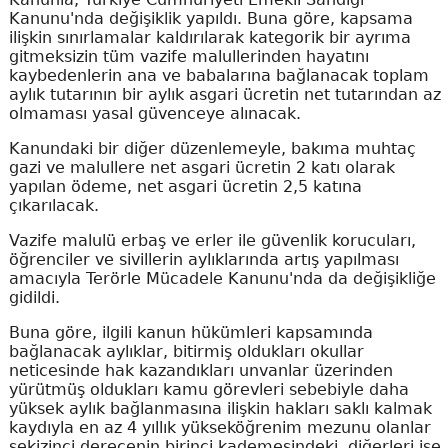
Kanunu'nda değişiklik yapıldı. Buna göre, kapsama
ilişkin sınırlamalar kaldırılarak kategorik bir ayrıma
gitmeksizin tüm vazife malullerinden hayatını
kaybedenlerin ana ve babalarına bağlanacak toplam
aylık tutarının bir aylık asgari ücretin net tutarından az
olmaması yasal güvenceye alınacak.
Kanundaki bir diğer düzenlemeyle, bakıma muhtaç
gazi ve malullere net asgari ücretin 2 katı olarak
yapılan ödeme, net asgari ücretin 2,5 katına
çıkarılacak.
Vazife malulü erbaş ve erler ile güvenlik korucuları,
öğrenciler ve sivillerin aylıklarında artış yapılması
amacıyla Terörle Mücadele Kanunu'nda da değişikliğe
gidildi.
Buna göre, ilgili kanun hükümleri kapsamında
bağlanacak aylıklar, bitirmiş oldukları okullar
neticesinde hak kazandıkları unvanlar üzerinden
yürütmüş oldukları kamu görevleri sebebiyle daha
yüksek aylık bağlanmasına ilişkin hakları saklı kalmak
kaydıyla en az 4 yıllık yükseköğrenim mezunu olanlar
sekizinci derecenin birinci kademesindeki, diğerleri ise