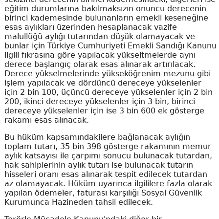
eğitim durumlarına bakılmaksızın onuncu derecenin
birinci kademesinde bulunanların emekli keseneğine
esas aylıkları üzerinden hesaplanacak vazife
malullüğü aylığı tutarından düşük olamayacak ve
bunlar için Türkiye Cumhuriyeti Emekli Sandığı Kanunu
ilgili fıkrasına göre yapılacak yükseltmelerde aynı
derece başlangıç olarak esas alınarak artırılacak.
Derece yükselmelerinde yükseköğrenim mezunu gibi
işlem yapılacak ve dördüncü dereceye yükselenler
için 2 bin 100, üçüncü dereceye yükselenler için 2 bin
200, ikinci dereceye yükselenler için 3 bin, birinci
dereceye yükselenler için ise 3 bin 600 ek gösterge
rakamı esas alınacak.
Bu hüküm kapsamındakilere bağlanacak aylığın
toplam tutarı, 35 bin 398 gösterge rakamının memur
aylık katsayısı ile çarpımı sonucu bulunacak tutardan,
hak sahiplerinin aylık tutarı ise bulunacak tutarın
hisseleri oranı esas alınarak tespit edilecek tutardan
az olamayacak. Hüküm uyarınca ilgililere fazla olarak
yapılan ödemeler, faturası karşılığı Sosyal Güvenlik
Kurumunca Hazineden tahsil edilecek.