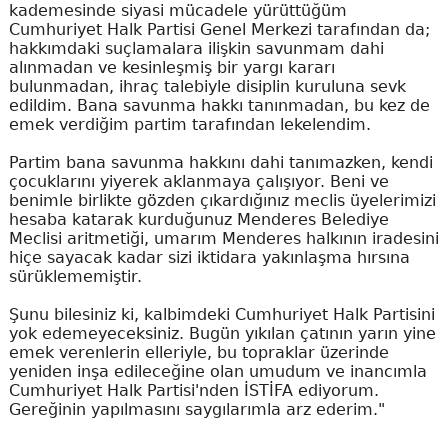
kademesinde siyasi mücadele yürüttüğüm
Cumhuriyet Halk Partisi Genel Merkezi tarafından da;
hakkımdaki suçlamalara ilişkin savunmam dahi
alınmadan ve kesinleşmiş bir yargı kararı
bulunmadan, ihraç talebiyle disiplin kuruluna sevk
edildim. Bana savunma hakkı tanınmadan, bu kez de
emek verdiğim partim tarafından lekelendim.
Partim bana savunma hakkını dahi tanımazken, kendi
çocuklarını yiyerek aklanmaya çalışıyor. Beni ve
benimle birlikte gözden çıkardığınız meclis üyelerimizi
hesaba katarak kurduğunuz Menderes Belediye
Meclisi aritmetiği, umarım Menderes halkının iradesini
hiçe sayacak kadar sizi iktidara yakınlaşma hırsına
sürüklememiştir.
Şunu bilesiniz ki, kalbimdeki Cumhuriyet Halk Partisini
yok edemeyeceksiniz. Bugün yıkılan çatının yarın yine
emek verenlerin elleriyle, bu topraklar üzerinde
yeniden inşa edileceğine olan umudum ve inancımla
Cumhuriyet Halk Partisi'nden İSTİFA ediyorum.
Gereğinin yapılmasını saygılarımla arz ederim."