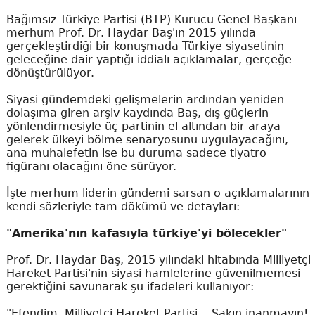
Bağımsız Türkiye Partisi (BTP) Kurucu Genel Başkanı
merhum Prof. Dr. Haydar Baş'ın 2015 yılında
gerçekleştirdiği bir konuşmada Türkiye siyasetinin
geleceğine dair yaptığı iddialı açıklamalar, gerçeğe
dönüştürülüyor.
Siyasi gündemdeki gelişmelerin ardından yeniden
dolaşıma giren arşiv kaydında Baş, dış güçlerin
yönlendirmesiyle üç partinin el altından bir araya
gelerek ülkeyi bölme senaryosunu uygulayacağını,
ana muhalefetin ise bu duruma sadece tiyatro
figüranı olacağını öne sürüyor.
İşte merhum liderin gündemi sarsan o açıklamalarının
kendi sözleriyle tam dökümü ve detayları:
"Amerika'nın kafasıyla türkiye'yi bölecekler"
Prof. Dr. Haydar Baş, 2015 yılındaki hitabında Milliyetçi
Hareket Partisi'nin siyasi hamlelerine güvenilmemesi
gerektiğini savunarak şu ifadeleri kullanıyor:
"Efendim, Milliyetçi Hareket Partisi... Sakın inanmayın!