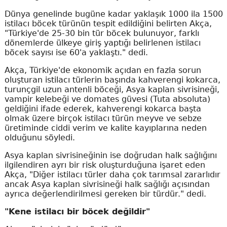
Dünya genelinde bugüne kadar yaklaşık 1000 ila 1500
istilacı böcek türünün tespit edildiğini belirten Akça,
"Türkiye'de 25-30 bin tür böcek bulunuyor, farklı
dönemlerde ülkeye giriş yaptığı belirlenen istilacı
böcek sayısı ise 60'a yaklaştı." dedi.
Akça, Türkiye'de ekonomik açıdan en fazla sorun
oluşturan istilacı türlerin başında kahverengi kokarca,
turunçgil uzun antenli böceği, Asya kaplan sivrisineği,
vampir kelebeği ve domates güvesi (Tuta absoluta)
geldiğini ifade ederek, kahverengi kokarca başta
olmak üzere birçok istilacı türün meyve ve sebze
üretiminde ciddi verim ve kalite kayıplarına neden
olduğunu söyledi.
Asya kaplan sivrisineğinin ise doğrudan halk sağlığını
ilgilendiren ayrı bir risk oluşturduğuna işaret eden
Akça, "Diğer istilacı türler daha çok tarımsal zararlıdır
ancak Asya kaplan sivrisineği halk sağlığı açısından
ayrıca değerlendirilmesi gereken bir türdür." dedi.
"Kene istilacı bir böcek değildir"