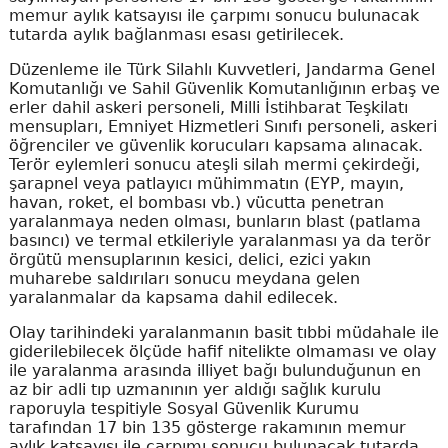
memur aylık katsayısı ile çarpımı sonucu bulunacak
tutarda aylık bağlanması esası getirilecek.
Düzenleme ile Türk Silahlı Kuvvetleri, Jandarma Genel
Komutanlığı ve Sahil Güvenlik Komutanlığının erbaş ve
erler dahil askeri personeli, Milli İstihbarat Teşkilatı
mensupları, Emniyet Hizmetleri Sınıfı personeli, askeri
öğrenciler ve güvenlik korucuları kapsama alınacak.
Terör eylemleri sonucu ateşli silah mermi çekirdeği,
şarapnel veya patlayıcı mühimmatın (EYP, mayın,
havan, roket, el bombası vb.) vücutta penetran
yaralanmaya neden olması, bunların blast (patlama
basıncı) ve termal etkileriyle yaralanması ya da terör
örgütü mensuplarının kesici, delici, ezici yakın
muharebe saldırıları sonucu meydana gelen
yaralanmalar da kapsama dahil edilecek.
Olay tarihindeki yaralanmanın basit tıbbi müdahale ile
giderilebilecek ölçüde hafif nitelikte olmaması ve olay
ile yaralanma arasında illiyet bağı bulunduğunun en
az bir adli tıp uzmanının yer aldığı sağlık kurulu
raporuyla tespitiyle Sosyal Güvenlik Kurumu
tarafından 17 bin 135 gösterge rakamının memur
aylık katsayısı ile çarpımı sonucu bulunacak tutarda