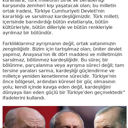
kuranlara, Türk milletinin birlik ve beraberliği
karşısında zemheri kışı yaşatacak olan; bu milletin
ortak iradesi, Türkiye Cumhuriyeti Devleti'nin
kararlılığı ve sarsılmaz kardeşliğimizdir. Türk milleti;
içerisinde barındırdığı bütün evlatlarıyla, bütün
kültürleriyle, bütün dilleriyle ve bütün renkleriyle
ayrılmaz bir bütündür.
Farklılıklarımız ayrışmanın değil, ortak vatanımızın
zenginliğidir. Bizim için tartışılmaz olan; üniter devlet
yapımız, Anayasa'nın ilk dört maddesi ve milletimizin
sarsılmaz, bölünmez kardeşliğidir. Bu süreç bir
bölünme, parçalanma veya ayrışma süreci değil; tam
tersine yaraları sarma, kardeşliği güçlendirme ve
milletçe yeniden kenetlenme sürecidir. Türkiye'nin
önce bölgesel, ardından küresel bir güç olmasının
yolu; kendi içinde kavga eden değil, kardeşliğini
dünyaya ilan eden güçlü bir Türkiye'den geçmektedir"
ifadelerini kullandı.