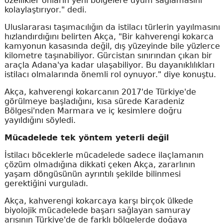
özellikler onların yeni bölgelere uyum sağlamasını
kolaylaştırıyor." dedi.
Uluslararası taşımacılığın da istilacı türlerin yayılmasını
hızlandırdığını belirten Akça, "Bir kahverengi kokarca
kamyonun kasasında değil, dış yüzeyinde bile yüzlerce
kilometre taşınabiliyor. Gürcistan sınırından çıkan bir
araçla Adana'ya kadar ulaşabiliyor. Bu dayanıklılıkları
istilacı olmalarında önemli rol oynuyor." diye konuştu.
Akça, kahverengi kokarcanın 2017'de Türkiye'de
görülmeye başladığını, kısa sürede Karadeniz
Bölgesi'nden Marmara ve iç kesimlere doğru
yayıldığını söyledi.
Mücadelede tek yöntem yeterli değil
İstilacı böceklerle mücadelede sadece ilaçlamanın
çözüm olmadığına dikkati çeken Akça, zararlının
yaşam döngüsünün ayrıntılı şekilde bilinmesi
gerektiğini vurguladı.
Akça, kahverengi kokarcaya karşı birçok ülkede
biyolojik mücadelede başarı sağlayan samuray
arısının Türkiye'de de farklı bölgelerde doğaya