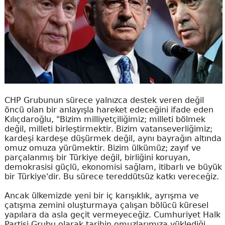
CHP Grubunun sürece yalnızca destek veren değil
öncü olan bir anlayışla hareket edeceğini ifade eden
Kılıçdaroğlu, "Bizim milliyetçiliğimiz; milleti bölmek
değil, milleti birleştirmektir. Bizim vatanseverliğimiz;
kardeşi kardeşe düşürmek değil, aynı bayrağın altında
omuz omuza yürümektir. Bizim ülkümüz; zayıf ve
parçalanmış bir Türkiye değil, birliğini koruyan,
demokrasisi güçlü, ekonomisi sağlam, itibarlı ve büyük
bir Türkiye'dir. Bu sürece tereddütsüz katkı vereceğiz.
Ancak ülkemizde yeni bir iç karışıklık, ayrışma ve
çatışma zemini oluşturmaya çalışan bölücü küresel
yapılara da asla geçit vermeyeceğiz. Cumhuriyet Halk
Partisi Grubu olarak tarihin omuzlarımıza yüklediği