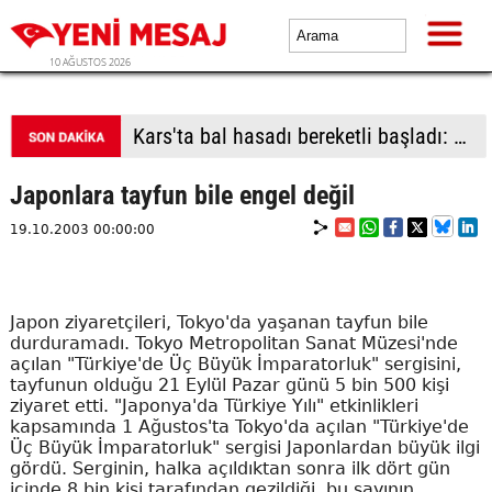
10 AĞUSTOS 2026
Kars'ta bal hasadı bereketli başladı: Kilosu 2 bin 500 TL'ye kadar çıkıyor
Japonlara tayfun bile engel değil
19.10.2003 00:00:00
Japon ziyaretçileri, Tokyo'da yaşanan tayfun bile
durduramadı. Tokyo Metropolitan Sanat Müzesi'nde
açılan "Türkiye'de Üç Büyük İmparatorluk" sergisini,
tayfunun olduğu 21 Eylül Pazar günü 5 bin 500 kişi
ziyaret etti. "Japonya'da Türkiye Yılı" etkinlikleri
kapsamında 1 Ağustos'ta Tokyo'da açılan "Türkiye'de
Üç Büyük İmparatorluk" sergisi Japonlardan büyük ilgi
gördü. Serginin, halka açıldıktan sonra ilk dört gün
içinde 8 bin kişi tarafından gezildiği, bu sayının,