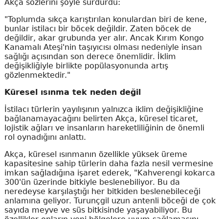
Akça sözlerini şöyle sürdürdü:
"Toplumda sıkça karıştırılan konulardan biri de kene,
bunlar istilacı bir böcek değildir. Zaten böcek de
değildir, akar grubunda yer alır. Ancak Kırım Kongo
Kanamalı Ateşi'nin taşıyıcısı olması nedeniyle insan
sağlığı açısından son derece önemlidir. İklim
değişikliğiyle birlikte popülasyonunda artış
gözlenmektedir."
Küresel ısınma tek neden değil
İstilacı türlerin yayılışının yalnızca iklim değişikliğine
bağlanamayacağını belirten Akça, küresel ticaret,
lojistik ağları ve insanların hareketliliğinin de önemli
rol oynadığını anlattı.
Akça, küresel ısınmanın özellikle yüksek üreme
kapasitesine sahip türlerin daha fazla nesil vermesine
imkan sağladığına işaret ederek, "Kahverengi kokarca
300'ün üzerinde bitkiyle beslenebiliyor. Bu da
neredeyse karşılaştığı her bitkiden beslenebileceği
anlamına geliyor. Turunçgil uzun antenli böceği de çok
sayıda meyve ve süs bitkisinde yaşayabiliyor. Bu