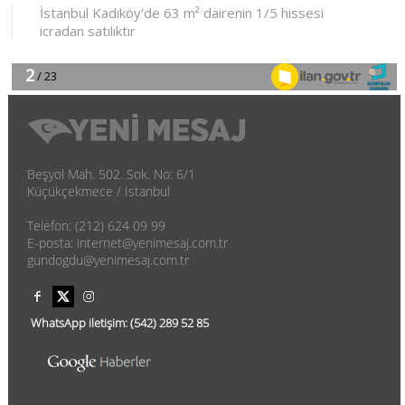
Beşyol Mah. 502. Sok. No: 6/1
Küçükçekmece / İstanbul
Telefon: (212) 624 09 99
E-posta: internet@yenimesaj.com.tr
gundogdu@yenimesaj.com.tr
WhatsApp iletişim:
(542)
289 52 85