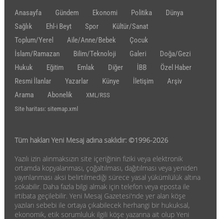
Anasayfa
Gündem
Ekonomi
Politika
Dünya
Sağlık
Ehl-i Beyt
Spor
Kültür/Sanat
Toplum/Yerel
Aile/Anne/Bebek
Çocuk
İslam/Ramazan
Bilim/Teknoloji
Galeri
Doğa/Gezi
Hukuk
Eğitim
Emlak
Diğer
İBB
Özel Haber
Resmi İlanlar
Yazarlar
Künye
İletişim
Arşiv
Arama
Abonelik
XML/RSS
Site haritası: sitemap.xml
Tüm hakları Yeni Mesaj adına saklıdır: ©1996-2026
Yazılı izin alınmaksızın site içeriğinin fiziki veya elektronik
ortamda kopyalanması, çoğaltılması, dağıtılması veya yeniden
yayınlanması aksi belirtilmediği sürece yasal yükümlülük altına
sokabilir. Daha fazla bilgi almak için telefon veya eposta ile
irtibata geçilebilir. Yeni Mesaj Gazetesi'nde yer alan köşe
yazıları sebebi ile ortaya çıkabilecek herhangi bir hukuksal,
ekonomik, etik sorumluluk ilgili köşe yazarına ait olup Yeni