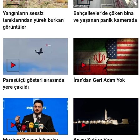
Yangınların sessiz
Bahçelievler’de çöken bina
tanıklarından yürek burkan
ve yaşanan panik kamerada
görüntüler
Paraşütçü gösteri sırasında
İran'dan Geri Adım Yok
yere çakıldı
Mezhep Savaşı İstiyorlar
Ay ve Satürn Van