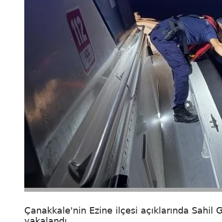
Çanakkale'nin Ezine ilçesi açıklarında Sahil
yakalandı.