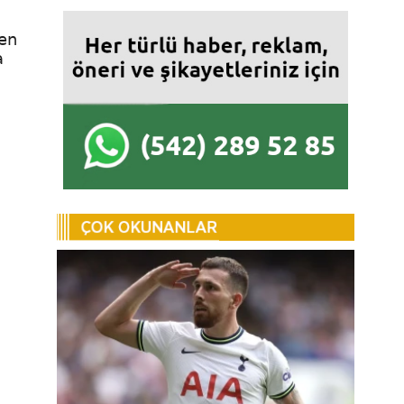
ken
a