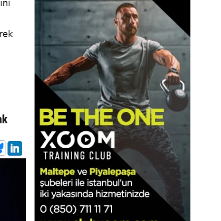
ını
rek
ak