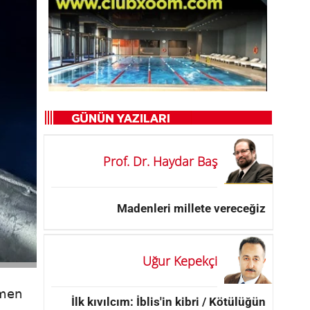
Prof. Dr. Haydar Baş
Madenleri millete vereceğiz
Uğur Kepekçi
çmen
İlk kıvılcım: İblis'in kibri / Kötülüğün