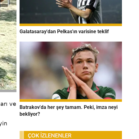
Galatasaray'dan Pelkas'ın varisine teklif
arı ve
Batrakov'da her şey tamam. Peki, imza neyi
bekliyor?
yin