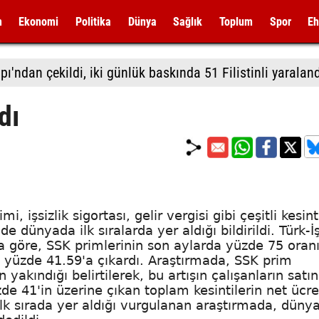
m
Ekonomi
Politika
Dünya
Sağlık
Toplum
Spor
Eh
ı'ndan çekildi, iki günlük baskında 51 Filistinli yaralan
dı
 işsizlik sigortası, gelir vergisi gibi çeşitli kesint
nde dünyada ilk sıralarda yer aldığı bildirildi. Türk-İ
na göre, SSK primlerinin son aylarda yüzde 75 oran
nı yüzde 41.59'a çıkardı. Araştırmada, SSK prim
yakındığı belirtilerek, bu artışın çalışanların satı
e 41'in üzerine çıkan toplam kesintilerin net ücre
ilk sırada yer aldığı vurgulanan araştırmada, düny