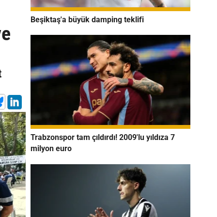
Beşiktaş'a büyük damping teklifi
ve
t
Trabzonspor tam çıldırdı! 2009'lu yıldıza 7
milyon euro