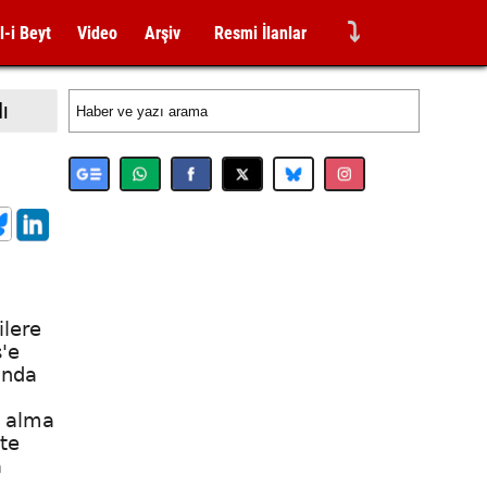
⤵
l-i Beyt
Video
Arşiv
Resmi İlanlar
dı
ilere
ş'e
ında
n alma
te
a