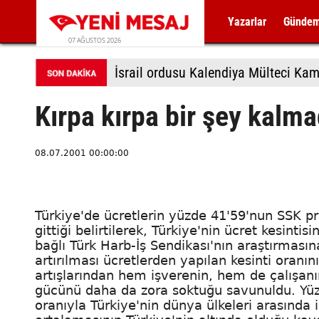
Yazarlar
Günde
07 AĞUSTOS 2026
İsrail ordusu Kalendiya Mülteci Kamp
Kırpa kırpa bir şey kalma
08.07.2001 00:00:00
Türkiye'de ücretlerin yüzde 41'59'nun SSK primi,
gittiği belirtilerek, Türkiye'nin ücret kesintisi
bağlı Türk Harb-İş Sendikası'nın araştırması
artırılması ücretlerden yapılan kesinti oranı
artışlarından hem işverenin, hem de çalışanın 
gücünü daha da zora soktuğu savunuldu. Yüzd
oranıyla Türkiye'nin dünya ülkeleri arasında 