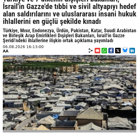
İsrail'in Gazze'de tıbbi ve sivil altyapıyı hedef
alan saldırılarını ve uluslararası insani hukuk
ihlallerini en güçlü şekilde kınadı
Türkiye, Mısır, Endonezya, Ürdün, Pakistan, Katar, Suudi Arabistan
ve Birleşik Arap Emirlikleri Dışişleri Bakanları, İsrail'in Gazze
Şeridi'ndeki ihlallerine ilişkin ortak açıklama yayımladı
06.08.2026 16:13:00
AA