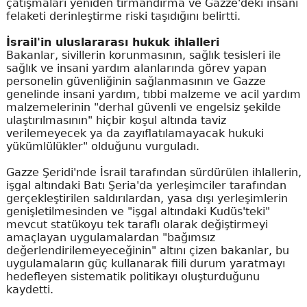
çatışmaları yeniden tırmandırma ve Gazze'deki insani
felaketi derinleştirme riski taşıdığını belirtti.
İsrail'in uluslararası hukuk ihlalleri
Bakanlar, sivillerin korunmasının, sağlık tesisleri ile
sağlık ve insani yardım alanlarında görev yapan
personelin güvenliğinin sağlanmasının ve Gazze
genelinde insani yardım, tıbbi malzeme ve acil yardım
malzemelerinin "derhal güvenli ve engelsiz şekilde
ulaştırılmasının" hiçbir koşul altında taviz
verilemeyecek ya da zayıflatılamayacak hukuki
yükümlülükler" olduğunu vurguladı.
Gazze Şeridi'nde İsrail tarafından sürdürülen ihlallerin,
işgal altındaki Batı Şeria'da yerleşimciler tarafından
gerçekleştirilen saldırılardan, yasa dışı yerleşimlerin
genişletilmesinden ve "işgal altındaki Kudüs'teki"
mevcut statükoyu tek taraflı olarak değiştirmeyi
amaçlayan uygulamalardan "bağımsız
değerlendirilemeyeceğinin" altını çizen bakanlar, bu
uygulamaların güç kullanarak fiili durum yaratmayı
hedefleyen sistematik politikayı oluşturduğunu
kaydetti.