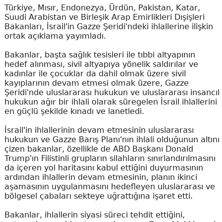
Türkiye, Mısır, Endonezya, Ürdün, Pakistan, Katar,
Suudi Arabistan ve Birleşik Arap Emirlikleri Dışişleri
Bakanları, İsrail'in Gazze Şeridi'ndeki ihlallerine ilişkin
ortak açıklama yayımladı.
Bakanlar, başta sağlık tesisleri ile tıbbi altyapının
hedef alınması, sivil altyapıya yönelik saldırılar ve
kadınlar ile çocuklar da dahil olmak üzere sivil
kayıplarının devam etmesi olmak üzere, Gazze
Şeridi'nde uluslararası hukukun ve uluslararası insancıl
hukukun ağır bir ihlali olarak süregelen İsrail ihlallerini
en güçlü şekilde kınadı ve lanetledi.
İsrail'in ihlallerinin devam etmesinin uluslararası
hukukun ve Gazze Barış Planı'nın ihlali olduğunun altını
çizen bakanlar, özellikle de ABD Başkanı Donald
Trump'ın Filistinli grupların silahların sınırlandırılmasını
da içeren yol haritasını kabul ettiğini duyurmasının
ardından ihlallerin devam etmesinin, planın ikinci
aşamasının uygulanmasını hedefleyen uluslararası ve
bölgesel çabaları sekteye uğrattığına işaret etti.
Bakanlar, ihlallerin siyasi süreci tehdit ettiğini,