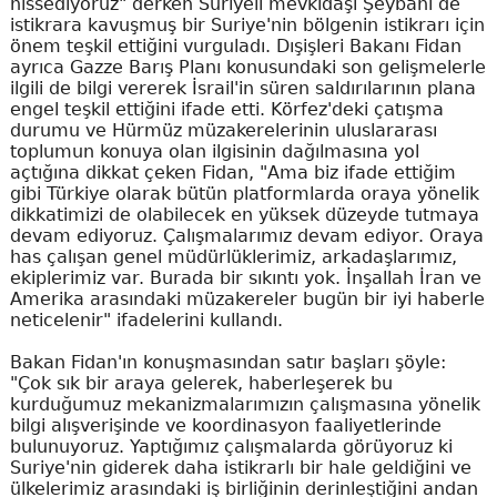
hissediyoruz" derken Suriyeli mevkidaşı Şeybani de
istikrara kavuşmuş bir Suriye'nin bölgenin istikrarı için
önem teşkil ettiğini vurguladı. Dışişleri Bakanı Fidan
ayrıca Gazze Barış Planı konusundaki son gelişmelerle
ilgili de bilgi vererek İsrail'in süren saldırılarının plana
engel teşkil ettiğini ifade etti. Körfez'deki çatışma
durumu ve Hürmüz müzakerelerinin uluslararası
toplumun konuya olan ilgisinin dağılmasına yol
açtığına dikkat çeken Fidan, "Ama biz ifade ettiğim
gibi Türkiye olarak bütün platformlarda oraya yönelik
dikkatimizi de olabilecek en yüksek düzeyde tutmaya
devam ediyoruz. Çalışmalarımız devam ediyor. Oraya
has çalışan genel müdürlüklerimiz, arkadaşlarımız,
ekiplerimiz var. Burada bir sıkıntı yok. İnşallah İran ve
Amerika arasındaki müzakereler bugün bir iyi haberle
neticelenir" ifadelerini kullandı.
Bakan Fidan'ın konuşmasından satır başları şöyle:
"Çok sık bir araya gelerek, haberleşerek bu
kurduğumuz mekanizmalarımızın çalışmasına yönelik
bilgi alışverişinde ve koordinasyon faaliyetlerinde
bulunuyoruz. Yaptığımız çalışmalarda görüyoruz ki
Suriye'nin giderek daha istikrarlı bir hale geldiğini ve
ülkelerimiz arasındaki iş birliğinin derinleştiğini andan