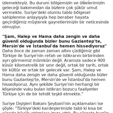
izlemekteyiz. Bu durum bölgemizin ve ülkelerimizin
geleceği bakımından da bizlere çok şükür umut
vermekte. Suriye'deki olumlu tablo bölgesel
sahiplenme anlayışıyla hep beraber hayata
geçirdiğimiz müşterek gayretlerimizin bir neticesinde
olmuştur.
"Şam, Halep ve Hama daha zengin ve daha
güvenli olduğunda bizler bunu Gaziantep'te,
Mersin'de ve İstanbul'da hemen hissediyoruz"
Daha önce de zaman zaman altını çizdiğimiz gibi
Türkiye ile Suriye'nin refah ve istikrarını birbirinden
ayrı görmemiz mümkün değil. Aramıza sadece 900
küsür kilometrelik bir sınır değil, ortak bir tarih, ortak
bir kültür ve ortak bir gelecek var. Şam, Halep ve
Hama daha zengin ve daha güvenli olduğunda bizler
bunu Gaziantep'te, Mersin'de ve İstanbul'da hemen
hissediyoruz. Aynı şekilde Suriye'nin herhangi bir
köşesinde vuku bulan istikrarı bozucu faaliyetler
Türkiye için de bir tehdit teşkil etmekte."
Suriye Dışişleri Bakanı Şeybani'nin açıklamaları ise
şöyle: "Türkiye'deki kardeşlerimizle tabii ki kısa bir