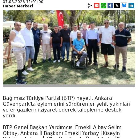
07.08.2026 11:01:00
Haber Merkezi
Bağımsız Türkiye Partisi (BTP) heyeti, Ankara
Güvenpark'ta eylemlerini sürdüren er şehit yakınları
ve er gazilerini ziyaret ederek taleplerine destek
verdi.
BTP Genel Başkan Yardımcısı Emekli Albay Selim
Oktay, Ankara İl Başkanı Emekli Yarbay Hüseyin