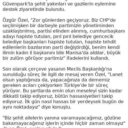
Güvenpark'ta şehit yakınları ve gazilerin eylemine
destek ziyaretinde bulundu.
Özgür Özel, "Zor günlerden geçiyoruz. Biz CHP'de
seçilmişken bir darbeyle partimizin yönetiminden
uzaklaştırılmış, partisi elinden alınmış, cumhurbaşkanı
adayı hapiste tutulan, pırıl pırıl belediye gencecik
belediye başkanları hapiste tutulan, hapiste tehdit
edilenlerin bazılarının parti değiştirdiği, benim kendi
ilimin kadın il başkanını bile Manisa'da aldılar, büyük
bir zulüm görüyor partimiz" ifadelerini kullandı.
Son olarak çerçeve yasanın Meclis Başkanlığı'na
sunulduğu süreç ile ilgili de mesaj veren Özel, "Lanet
olsun yaptığınıza da, yapacağınıza da dememiz
gereken acıları çekiyorken Türkiye'de bir süreç
yürüyor. Bu şartlarda emin olun meseleyi sizin kadar
dikkatli takip ediyoruz, bütün hassasiyetleri takip
ediyoruz. İlk gün nasıl hassas bir yerdeysek bugün de
aynı noktadayız" diye konuştu.
"Biz şehit ailelerin yanına varamayacağımız, gözüne
bakamayacağımız işlerin içinde hiçbir zaman olmayız"