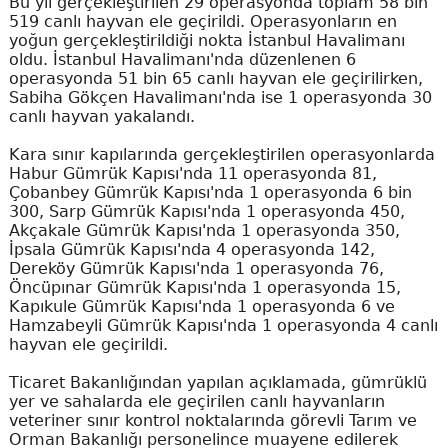
Bu yıl gerçekleştirilen 29 operasyonda toplam 58 bin
519 canlı hayvan ele geçirildi. Operasyonların en
yoğun gerçekleştirildiği nokta İstanbul Havalimanı
oldu. İstanbul Havalimanı'nda düzenlenen 6
operasyonda 51 bin 65 canlı hayvan ele geçirilirken,
Sabiha Gökçen Havalimanı'nda ise 1 operasyonda 30
canlı hayvan yakalandı.
Kara sınır kapılarında gerçekleştirilen operasyonlarda
Habur Gümrük Kapısı'nda 11 operasyonda 81,
Çobanbey Gümrük Kapısı'nda 1 operasyonda 6 bin
300, Sarp Gümrük Kapısı'nda 1 operasyonda 450,
Akçakale Gümrük Kapısı'nda 1 operasyonda 350,
İpsala Gümrük Kapısı'nda 4 operasyonda 142,
Dereköy Gümrük Kapısı'nda 1 operasyonda 76,
Öncüpınar Gümrük Kapısı'nda 1 operasyonda 15,
Kapıkule Gümrük Kapısı'nda 1 operasyonda 6 ve
Hamzabeyli Gümrük Kapısı'nda 1 operasyonda 4 canlı
hayvan ele geçirildi.
Ticaret Bakanlığından yapılan açıklamada, gümrüklü
yer ve sahalarda ele geçirilen canlı hayvanların
veteriner sınır kontrol noktalarında görevli Tarım ve
Orman Bakanlığı personelince muayene edilerek