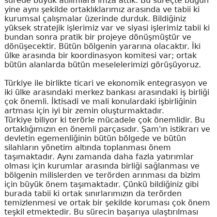
sürede büyük atılımlara imza attık. Bu süreçte bugün
yine aynı şekilde ortaklıklarımız arasında ve tabii ki
kurumsal çalışmalar üzerinde durduk. Bildiğiniz
yüksek stratejik işlerimiz var ve siyasi işlerimiz tabii ki
bundan sonra pratik bir projeye dönüşmüştür ve
dönüşecektir. Bütün bölgenin yararına olacaktır. İki
ülke arasında bir koordinasyon komitesi var; ortak
bütün alanlarda bütün meselelerimizi görüşüyoruz.
Türkiye ile birlikte ticari ve ekonomik entegrasyon ve
iki ülke arasındaki merkez bankası arasındaki iş birliği
çok önemli. İktisadi ve mali konulardaki işbirliğinin
artması için iyi bir zemin oluşturmaktadır.
Türkiye biliyor ki terörle mücadele çok önemlidir. Bu
ortaklığımızın en önemli parçasıdır. Şam'ın istikrarı ve
devletin egemenliğinin bütün bölgede ve bütün
silahların yönetim altında toplanması önem
taşımaktadır. Aynı zamanda daha fazla yatırımlar
olması için kurumlar arasında birliği sağlanması ve
bölgenin milislerden ve terörden arınması da bizim
için büyük önem taşımaktadır. Çünkü bildiğiniz gibi
burada tabii ki ortak sınırlarımızın da terörden
temizlenmesi ve ortak bir şekilde koruması çok önem
teşkil etmektedir. Bu sürecin başarıya ulaştırılması