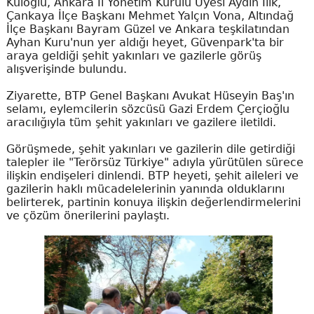
Kuloğlu, Ankara İl Yönetim Kurulu Üyesi Aydın İlik,
Çankaya İlçe Başkanı Mehmet Yalçın Vona, Altındağ
İlçe Başkanı Bayram Güzel ve Ankara teşkilatından
Ayhan Kuru'nun yer aldığı heyet, Güvenpark'ta bir
araya geldiği şehit yakınları ve gazilerle görüş
alışverişinde bulundu.
Ziyarette, BTP Genel Başkanı Avukat Hüseyin Baş'ın
selamı, eylemcilerin sözcüsü Gazi Erdem Çerçioğlu
aracılığıyla tüm şehit yakınları ve gazilere iletildi.
Görüşmede, şehit yakınları ve gazilerin dile getirdiği
talepler ile "Terörsüz Türkiye" adıyla yürütülen sürece
ilişkin endişeleri dinlendi. BTP heyeti, şehit aileleri ve
gazilerin haklı mücadelelerinin yanında olduklarını
belirterek, partinin konuya ilişkin değerlendirmelerini
ve çözüm önerilerini paylaştı.