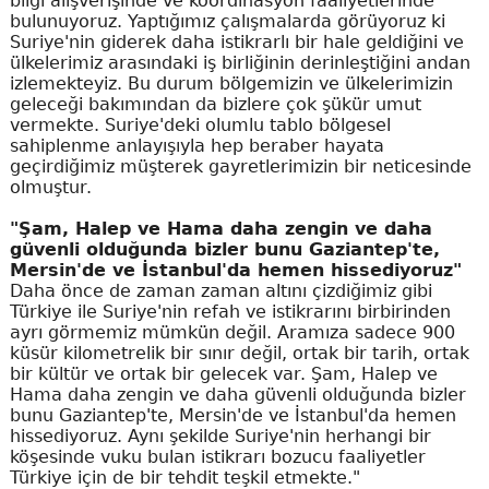
bilgi alışverişinde ve koordinasyon faaliyetlerinde
bulunuyoruz. Yaptığımız çalışmalarda görüyoruz ki
Suriye'nin giderek daha istikrarlı bir hale geldiğini ve
ülkelerimiz arasındaki iş birliğinin derinleştiğini andan
izlemekteyiz. Bu durum bölgemizin ve ülkelerimizin
geleceği bakımından da bizlere çok şükür umut
vermekte. Suriye'deki olumlu tablo bölgesel
sahiplenme anlayışıyla hep beraber hayata
geçirdiğimiz müşterek gayretlerimizin bir neticesinde
olmuştur.
"Şam, Halep ve Hama daha zengin ve daha
güvenli olduğunda bizler bunu Gaziantep'te,
Mersin'de ve İstanbul'da hemen hissediyoruz"
Daha önce de zaman zaman altını çizdiğimiz gibi
Türkiye ile Suriye'nin refah ve istikrarını birbirinden
ayrı görmemiz mümkün değil. Aramıza sadece 900
küsür kilometrelik bir sınır değil, ortak bir tarih, ortak
bir kültür ve ortak bir gelecek var. Şam, Halep ve
Hama daha zengin ve daha güvenli olduğunda bizler
bunu Gaziantep'te, Mersin'de ve İstanbul'da hemen
hissediyoruz. Aynı şekilde Suriye'nin herhangi bir
köşesinde vuku bulan istikrarı bozucu faaliyetler
Türkiye için de bir tehdit teşkil etmekte."