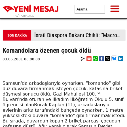
07 AĞUSTOS 2026
İsrail Diaspora Bakanı Chikli: "Macron bizi sırtımızdan bıçakladı"
Komandolara özenen çocuk öldü
03.06.2001 00:00:00
Samsun'da arkadaşlarıyla oynarken, "komando" gibi
düz duvara tırmanmak isteyen çocuk, kafasına briket
düşmesi sonucu öldü. Gazi Mahallesi 100. Yıl
Bulvarı'nda oturan ve İlkadım İlköğretim Okulu 5. sınıf
öğrencisi olanBurak Kaplan (11), arkadaşlarıyla
evlerinin arka tarafındaki bahçede oynarken, 1 metre
yükseklikteki duvara "komando" gibi tırmanmak istedi.
Bu sırada, duvardan kopan 2 briket parçası çocuğun
kafasına düştü. Ağır yaralı olarak Samsun Devlet