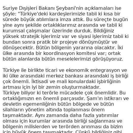
Suriye Dışişleri Bakanı Şeybani'nin açıklamaları ise
şöyle: "Türkiye'deki kardeşlerimizle tabii ki kısa bir
sürede büyük atılımlara imza attık. Bu süreçte bugün
yine aynı şekilde ortaklıklarımız arasında ve tabii ki
kurumsal çalışmalar üzerinde durduk. Bildiğiniz
yüksek stratejik işlerimiz var ve siyasi işlerimiz tabii ki
bundan sonra pratik bir projeye dönüşmüştür ve
dönüşecektir. Bütün bölgenin yararına olacaktır. İki
ülke arasında bir koordinasyon komitesi var; ortak
bütün alanlarda bütün meselelerimizi görüşüyoruz.
Türkiye ile birlikte ticari ve ekonomik entegrasyon ve
iki ülke arasındaki merkez bankası arasındaki iş birliği
çok önemli. İktisadi ve mali konulardaki işbirliğinin
artması için iyi bir zemin oluşturmaktadır.
Türkiye biliyor ki terörle mücadele çok önemlidir. Bu
ortaklığımızın en önemli parçasıdır. Şam'ın istikrarı ve
devletin egemenliğinin bütün bölgede ve bütün
silahların yönetim altında toplanması önem
taşımaktadır. Aynı zamanda daha fazla yatırımlar
olması için kurumlar arasında birliği sağlanması ve
bölgenin milislerden ve terörden arınması da bizim
için büyük önem taşımaktadır. Çünkü bildiğiniz gibi