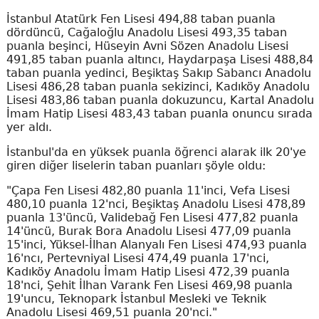
İstanbul Atatürk Fen Lisesi 494,88 taban puanla
dördüncü, Cağaloğlu Anadolu Lisesi 493,35 taban
puanla beşinci, Hüseyin Avni Sözen Anadolu Lisesi
491,85 taban puanla altıncı, Haydarpaşa Lisesi 488,84
taban puanla yedinci, Beşiktaş Sakıp Sabancı Anadolu
Lisesi 486,28 taban puanla sekizinci, Kadıköy Anadolu
Lisesi 483,86 taban puanla dokuzuncu, Kartal Anadolu
İmam Hatip Lisesi 483,43 taban puanla onuncu sırada
yer aldı.
İstanbul'da en yüksek puanla öğrenci alarak ilk 20'ye
giren diğer liselerin taban puanları şöyle oldu:
"Çapa Fen Lisesi 482,80 puanla 11'inci, Vefa Lisesi
480,10 puanla 12'nci, Beşiktaş Anadolu Lisesi 478,89
puanla 13'üncü, Validebağ Fen Lisesi 477,82 puanla
14'üncü, Burak Bora Anadolu Lisesi 477,09 puanla
15'inci, Yüksel-İlhan Alanyalı Fen Lisesi 474,93 puanla
16'ncı, Pertevniyal Lisesi 474,49 puanla 17'nci,
Kadıköy Anadolu İmam Hatip Lisesi 472,39 puanla
18'nci, Şehit İlhan Varank Fen Lisesi 469,98 puanla
19'uncu, Teknopark İstanbul Mesleki ve Teknik
Anadolu Lisesi 469,51 puanla 20'nci."