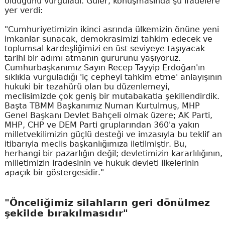
olduğunu vurguladı. Güler, konuşmasında şu ifadelere
yer verdi:
"Cumhuriyetimizin ikinci asrında ülkemizin önüne yeni
imkanlar sunacak, demokrasimizi tahkim edecek ve
toplumsal kardeşliğimizi en üst seviyeye taşıyacak
tarihi bir adımı atmanın gururunu yaşıyoruz.
Cumhurbaşkanımız Sayın Recep Tayyip Erdoğan'ın
sıklıkla vurguladığı 'iç cepheyi tahkim etme' anlayışının
hukuki bir tezahürü olan bu düzenlemeyi,
meclisimizde çok geniş bir mutabakatla şekillendirdik.
Başta TBMM Başkanımız Numan Kurtulmuş, MHP
Genel Başkanı Devlet Bahçeli olmak üzere; AK Parti,
MHP, CHP ve DEM Parti gruplarından 360'a yakın
milletvekilimizin güçlü desteği ve imzasıyla bu teklif an
itibarıyla meclis başkanlığımıza iletilmiştir. Bu,
herhangi bir pazarlığın değil; devletimizin kararlılığının,
milletimizin iradesinin ve hukuk devleti ilkelerinin
apaçık bir göstergesidir."
"Önceliğimiz silahların geri dönülmez
şekilde bırakılmasıdır"