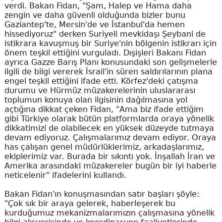
verdi. Bakan Fidan, "Şam, Halep ve Hama daha
zengin ve daha güvenli olduğunda bizler bunu
Gaziantep'te, Mersin'de ve İstanbul'da hemen
hissediyoruz" derken Suriyeli mevkidaşı Şeybani de
istikrara kavuşmuş bir Suriye'nin bölgenin istikrarı için
önem teşkil ettiğini vurguladı. Dışişleri Bakanı Fidan
ayrıca Gazze Barış Planı konusundaki son gelişmelerle
ilgili de bilgi vererek İsrail'in süren saldırılarının plana
engel teşkil ettiğini ifade etti. Körfez'deki çatışma
durumu ve Hürmüz müzakerelerinin uluslararası
toplumun konuya olan ilgisinin dağılmasına yol
açtığına dikkat çeken Fidan, "Ama biz ifade ettiğim
gibi Türkiye olarak bütün platformlarda oraya yönelik
dikkatimizi de olabilecek en yüksek düzeyde tutmaya
devam ediyoruz. Çalışmalarımız devam ediyor. Oraya
has çalışan genel müdürlüklerimiz, arkadaşlarımız,
ekiplerimiz var. Burada bir sıkıntı yok. İnşallah İran ve
Amerika arasındaki müzakereler bugün bir iyi haberle
neticelenir" ifadelerini kullandı.
Bakan Fidan'ın konuşmasından satır başları şöyle:
"Çok sık bir araya gelerek, haberleşerek bu
kurduğumuz mekanizmalarımızın çalışmasına yönelik