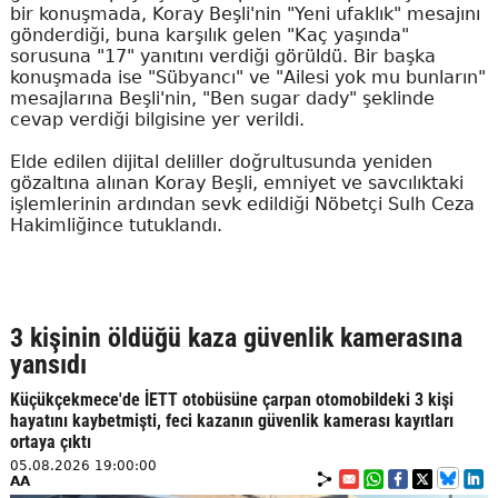
bir konuşmada, Koray Beşli'nin "Yeni ufaklık" mesajını
gönderdiği, buna karşılık gelen "Kaç yaşında"
sorusuna "17" yanıtını verdiği görüldü. Bir başka
konuşmada ise "Sübyancı" ve "Ailesi yok mu bunların"
mesajlarına Beşli'nin, "Ben sugar dady" şeklinde
cevap verdiği bilgisine yer verildi.
Elde edilen dijital deliller doğrultusunda yeniden
gözaltına alınan Koray Beşli, emniyet ve savcılıktaki
işlemlerinin ardından sevk edildiği Nöbetçi Sulh Ceza
Hakimliğince tutuklandı.
3 kişinin öldüğü kaza güvenlik kamerasına
yansıdı
Küçükçekmece'de İETT otobüsüne çarpan otomobildeki 3 kişi
hayatını kaybetmişti, feci kazanın güvenlik kamerası kayıtları
ortaya çıktı
05.08.2026 19:00:00
AA