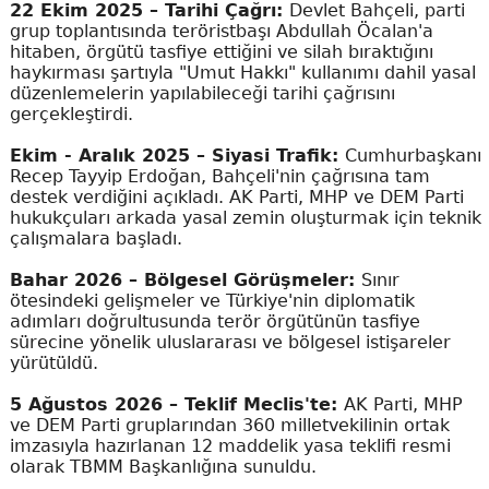
22 Ekim 2025 – Tarihi Çağrı:
Devlet Bahçeli, parti
grup toplantısında teröristbaşı Abdullah Öcalan'a
hitaben, örgütü tasfiye ettiğini ve silah bıraktığını
haykırması şartıyla "Umut Hakkı" kullanımı dahil yasal
düzenlemelerin yapılabileceği tarihi çağrısını
gerçekleştirdi.
Ekim - Aralık 2025 – Siyasi Trafik:
Cumhurbaşkanı
Recep Tayyip Erdoğan, Bahçeli'nin çağrısına tam
destek verdiğini açıkladı. AK Parti, MHP ve DEM Parti
hukukçuları arkada yasal zemin oluşturmak için teknik
çalışmalara başladı.
Bahar 2026 – Bölgesel Görüşmeler:
Sınır
ötesindeki gelişmeler ve Türkiye'nin diplomatik
adımları doğrultusunda terör örgütünün tasfiye
sürecine yönelik uluslararası ve bölgesel istişareler
yürütüldü.
5 Ağustos 2026 – Teklif Meclis'te:
AK Parti, MHP
ve DEM Parti gruplarından 360 milletvekilinin ortak
imzasıyla hazırlanan 12 maddelik yasa teklifi resmi
olarak TBMM Başkanlığına sunuldu.