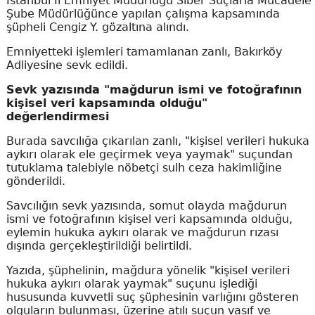
İstanbul İl Emniyet Müdürlüğü Siber Suçlarla Mücadele
Şube Müdürlüğünce yapılan çalışma kapsamında
şüpheli Cengiz Y. gözaltına alındı.
Emniyetteki işlemleri tamamlanan zanlı, Bakırköy
Adliyesine sevk edildi.
Sevk yazısında "mağdurun ismi ve fotoğrafının
kişisel veri kapsamında olduğu"
değerlendirmesi
Burada savcılığa çıkarılan zanlı, "kişisel verileri hukuka
aykırı olarak ele geçirmek veya yaymak" suçundan
tutuklama talebiyle nöbetçi sulh ceza hakimliğine
gönderildi.
Savcılığın sevk yazısında, somut olayda mağdurun
ismi ve fotoğrafının kişisel veri kapsamında olduğu,
eylemin hukuka aykırı olarak ve mağdurun rızası
dışında gerçekleştirildiği belirtildi.
Yazıda, şüphelinin, mağdura yönelik "kişisel verileri
hukuka aykırı olarak yaymak" suçunu işlediği
hususunda kuvvetli suç şüphesinin varlığını gösteren
olguların bulunması, üzerine atılı suçun vasıf ve