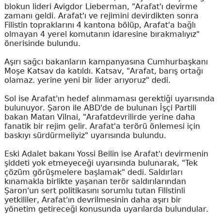
blokun lideri Avigdor Lieberman, "Arafat'ı devirme
zamanı geldi. Arafat'ı ve rejimini devirdikten sonra
Filistin topraklarını 4 kantona bölüp, Arafat'a bağlı
olmayan 4 yerel komutanın idaresine bırakmalıyız"
önerisinde bulundu.
Aşırı sağcı bakanların kampanyasına Cumhurbaşkanı
Moşe Katsav da katıldı. Katsav, "Arafat, barış ortağı
olamaz. yerine yeni bir lider arıyoruz" dedi.
Sol ise Arafat'ın hedef alınmaması gerektiği uyarısında
bulunuyor. Şaron ile ABD'de de bulunan İşçi Partili
bakan Matan Vilnai, "Arafatdevrilirde yerine daha
fanatik bir rejim gelir. Arafat'a terörü önlemesi için
baskıyı sürdürmeliyiz" uyarısında bulundu.
Eski Adalet bakanı Yossi Beilin ise Arafat'ı devirmenin
şiddeti yok etmeyeceği uyarısında bulunarak, "Tek
çözüm görüşmelere başlamak" dedi. Saldırları
kınamakla birlikte yaşanan terör saldırılarından
Şaron'un sert politikasını sorumlu tutan Filistinli
yetkililer, Arafat'ın devrilmesinin daha aşırı bir
yönetim getireceği konusunda uyarılarda bulundular.