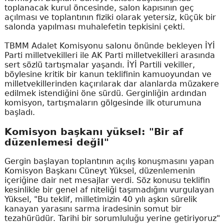
toplanacak kurul öncesinde, salon kapısının geç
açılması ve toplantının fiziki olarak yetersiz, küçük bir
salonda yapılması muhalefetin tepkisini çekti.
TBMM Adalet Komisyonu salonu önünde bekleyen İYİ
Parti milletvekilleri ile AK Parti milletvekilleri arasında
sert sözlü tartışmalar yaşandı. İYİ Partili vekiller,
böylesine kritik bir kanun teklifinin kamuoyundan ve
milletvekillerinden kaçırılarak dar alanlarda müzakere
edilmek istendiğini öne sürdü. Gerginliğin ardından
komisyon, tartışmaların gölgesinde ilk oturumuna
başladı.
Komisyon başkanı yüksel: "Bir af
düzenlemesi değil"
Gergin başlayan toplantının açılış konuşmasını yapan
Komisyon Başkanı Cüneyt Yüksel, düzenlemenin
içeriğine dair net mesajlar verdi. Söz konusu teklifin
kesinlikle bir genel af niteliği taşımadığını vurgulayan
Yüksel, "Bu teklif, milletimizin 40 yılı aşkın sürelik
kanayan yarasını sarma iradesinin somut bir
tezahürüdür. Tarihi bir sorumluluğu yerine getiriyoruz"