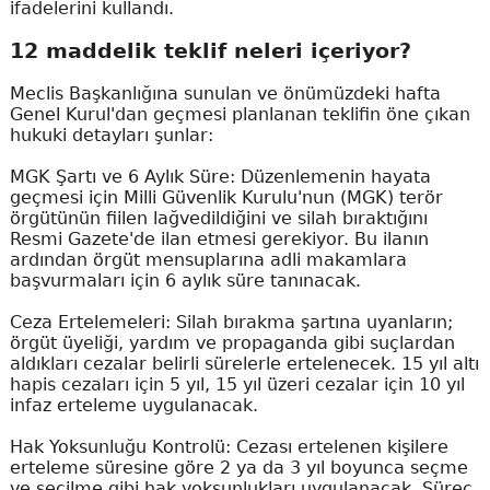
ifadelerini kullandı.
12 maddelik teklif neleri içeriyor?
Meclis Başkanlığına sunulan ve önümüzdeki hafta
Genel Kurul'dan geçmesi planlanan teklifin öne çıkan
hukuki detayları şunlar:
MGK Şartı ve 6 Aylık Süre: Düzenlemenin hayata
geçmesi için Milli Güvenlik Kurulu'nun (MGK) terör
örgütünün fiilen lağvedildiğini ve silah bıraktığını
Resmi Gazete'de ilan etmesi gerekiyor. Bu ilanın
ardından örgüt mensuplarına adli makamlara
başvurmaları için 6 aylık süre tanınacak.
Ceza Ertelemeleri: Silah bırakma şartına uyanların;
örgüt üyeliği, yardım ve propaganda gibi suçlardan
aldıkları cezalar belirli sürelerle ertelenecek. 15 yıl altı
hapis cezaları için 5 yıl, 15 yıl üzeri cezalar için 10 yıl
infaz erteleme uygulanacak.
Hak Yoksunluğu Kontrolü: Cezası ertelenen kişilere
erteleme süresine göre 2 ya da 3 yıl boyunca seçme
ve seçilme gibi hak yoksunlukları uygulanacak. Süreç