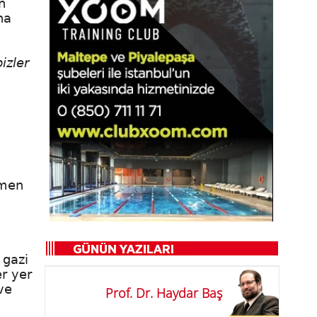
n
na
izler
amen
 gazi
er yer
ve
Prof. Dr. Haydar Baş