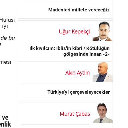
Madenleri millete vereceğiz
Hulusi
 iyi
Uğur Kepekçi
nde bu
i
İlk kıvılcım: İblis'in kibri / Kötülüğün
gölgesinde insan -2-
lmesi
Akın Aydın
Türkiye’yi çerçeveleyecekler
Murat Çabas
 ve
nlik