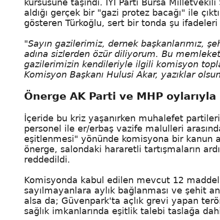
kürsüsüne taşındı. İYİ Parti Bursa Milletveki
aldığı gerçek bir "gazi protez bacağı" ile çıkt
gösteren Türkoğlu, sert bir tonda şu ifadeleri 
"Sayın gazilerimiz, dernek başkanlarımız, şehi
adına sizlerden özür diliyorum. Bu memlekett
gazilerimizin kendileriyle ilgili komisyon top
Komisyon Başkanı Hulusi Akar, yazıklar olsun sa
Önerge AK Parti ve MHP oylarıyla 
İçeride bu kriz yaşanırken muhalefet partileri
personel ile er/erbaş vazife malulleri arası
eşitlenmesi" yönünde komisyona bir kanun 
önerge, salondaki hararetli tartışmaların ard
reddedildi.
Komisyonda kabul edilen mevcut 12 maddeli
sayılmayanlara aylık bağlanması ve şehit ann
alsa da; Güvenpark'ta açlık grevi yapan ter
sağlık imkanlarında eşitlik talebi taslağa dah