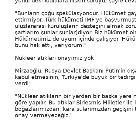
yönündeki iddialara ilişkin soruyu, şöyle cev
"Bunların çoğu spekülasyondur. Hükümet gaye
ettirmiyor. Türk hükümeti IMF'ye başvurmuşt
uluslararası kuruluşların desteğini almak zor
şartlarım şunlar şunlar)diyor. Biz hükümet 
Hükümetimiz de uyum içinde çalışıyor. Hük
bunu hak etti, veriyorum."
Nükleer atıkları onayımız yok
Mirzaoğlu, Rusya Devlet Başkanı Putin'in dı
kabul etmesinin, Türkiye'de büyük bir tedirgin
verdi:
"Nükleer atıkların bir yerden bir başka yere 
göre yapılır. Bu atıklar Birleşmiş Milletler ile 
boğazlarımızdan, kara sularımızdan geçişin
onay vermeyeceğiz."