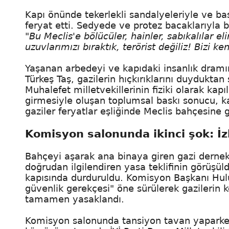
Kapı önünde tekerlekli sandalyeleriyle ve ba
feryat etti. Sedyede ve protez bacaklarıyla 
"Bu Meclis'e bölücüler, hainler, sabıkalılar el
uzuvlarımızı bıraktık, terörist değiliz! Bizi 
Yaşanan arbedeyi ve kapıdaki insanlık dramın
Türkeş Taş, gazilerin hıçkırıklarını duydukt
Muhalefet milletvekillerinin fiziki olarak k
girmesiyle oluşan toplumsal baskı sonucu, ka
gaziler feryatlar eşliğinde Meclis bahçesine g
Komisyon salonunda ikinci şok: İzl
Bahçeyi aşarak ana binaya giren gazi dernek 
doğrudan ilgilendiren yasa teklifinin görü
kapısında durduruldu. Komisyon Başkanı Hulu
güvenlik gerekçesi" öne sürülerek gazilerin 
tamamen yasaklandı.
Komisyon salonunda tansiyon tavan yaparken,