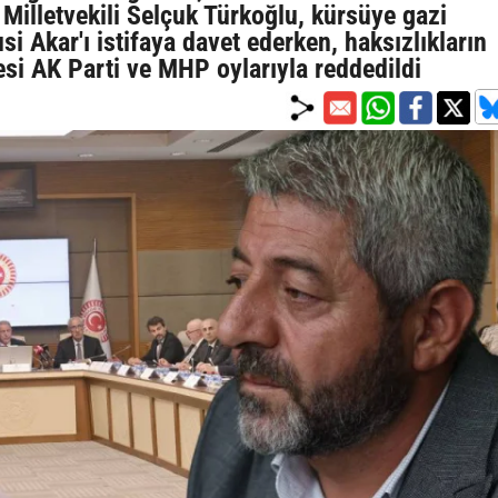
Milletvekili Selçuk Türkoğlu, kürsüye gazi
i Akar'ı istifaya davet ederken, haksızlıkların
si AK Parti ve MHP oylarıyla reddedildi