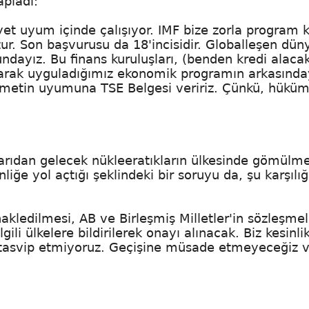
apladı:
t uyum içinde çalışıyor. IMF bize zorla program 
ur. Son başvurusu da 18'incisidir. Globalleşen dü
undayız. Bu finans kuruluşları, (benden kredi alaca
olarak uyguladığımız ekonomik programın arkasında
ümetin uyumuna TSE Belgesi veririz. Çünkü, hüküm
şarıdan gelecek nükleeratıkların ülkesinde gömülme
liğe yol açtığı şeklindeki bir soruyu da, şu karşılığ
nakledilmesi, AB ve Birleşmiş Milletler'in sözleşme
ilgili ülkelere bildirilerek onayı alınacak. Biz kesinli
i tasvip etmiyoruz. Geçişine müsade etmeyeceğiz 