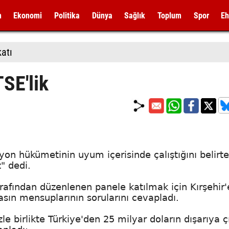
m
Ekonomi
Politika
Dünya
Sağlık
Toplum
Spor
Eh
katı
SE'lik
on hükümetinin uyum içerisinde çalıştığını belirte
" dedi.
rafından düzenlenen panele katılmak için Kırşehir'
sın mensuplarının sorularını cevapladı.
zle birlikte Türkiye'den 25 milyar doların dışarıya çı