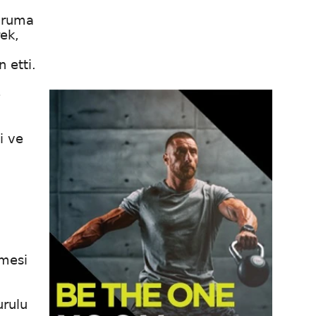
duruma
ek,
n etti.
e
i ve
tmesi
urulu