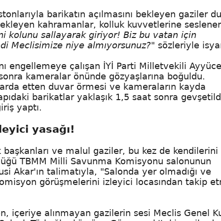
stonlarıyla barikatın açılmasını bekleyen gaziler 
bekleyen kahramanlar, kolluk kuvvetlerine seslener
ini kolunu sallayarak giriyor! Biz bu vatan için
kendi Meclisimize niye almıyorsunuz?"
sözleriyle isya
ı engellemeye çalışan İYİ Parti Milletvekili Ayyüc
an sonra kameralar önünde gözyaşlarına boğuldu.
apılarda etten duvar örmesi ve kameraların kayda
pıdaki barikatlar yaklaşık 1,5 saat sonra gevşetild
iriş yaptı.
eyici yasağı!
başkanları ve malul gaziler, bu kez de kendilerini
şüldüğü TBMM Milli Savunma Komisyonu salonunun
si Akar'ın talimatıyla, "Salonda yer olmadığı ve
komisyon görüşmelerini izleyici locasından takip e
 içeriye alınmayan gazilerin sesi Meclis Genel K