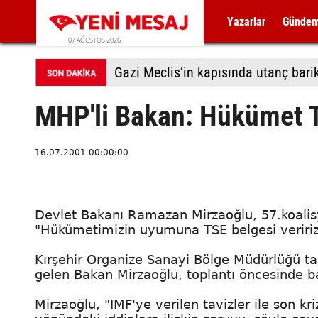
Yazarlar
Günde
07 AĞUSTOS 2026
Gazi Meclis’in kapısında utanç bari
MHP'li Bakan: Hükümet T
16.07.2001 00:00:00
Devlet Bakanı Ramazan Mirzaoğlu, 57.koalisy
"Hükümetimizin uyumuna TSE belgesi veririz
Kırşehir Organize Sanayi Bölge Müdürlüğü ta
gelen Bakan Mirzaoğlu, toplantı öncesinde ba
Mirzaoğlu, "IMF'ye verilen tavizler ile son kri