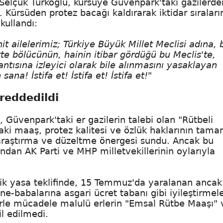
li Selçuk Türkoğlu, kürsüye Güvenpark'taki gazilerde
ı. Kürsüden protez bacağı kaldırarak iktidar sıraları
kullandı:
t ailelerimiz; Türkiye Büyük Millet Meclisi adına, b
e bölücünün, hainin itibar gördüğü bu Meclis'te,
lantısına izleyici olarak bile alınmasını yasaklayan
na! İstifa et! İstifa et! İstifa et!"
reddedildi
, Güvenpark'taki er gazilerin talebi olan "Rütbeli
ndaki maaş, protez kalitesi ve özlük haklarının tam
araştırma ve düzeltme önergesi sundu. Ancak bu
ından AK Parti ve MHP milletvekillerinin oylarıyla
k yasa teklifinde, 15 Temmuz'da yaralanan ancak
e-babalarına asgari ücret tabanı gibi iyileştirmel
örle mücadele malulü erlerin "Emsal Rütbe Maaşı" 
il edilmedi.