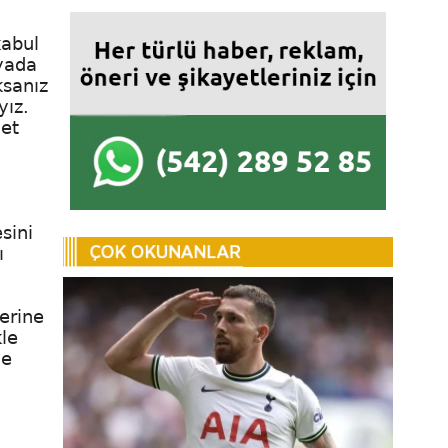
kabul
nyada
ksanız
yız.
et
sini
ı
lerine
kle
ve