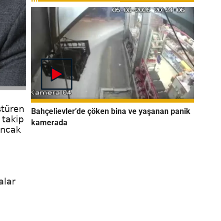
ştüren
Bahçelievler’de çöken bina ve yaşanan panik
 takip
kamerada
Ancak
alar