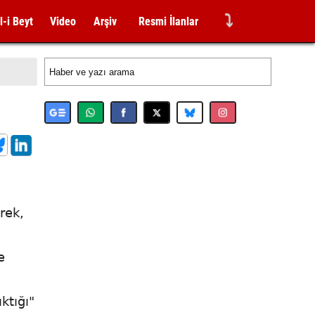
⤵
l-i Beyt
Video
Arşiv
Resmi İlanlar
rek,
e
ktığı"