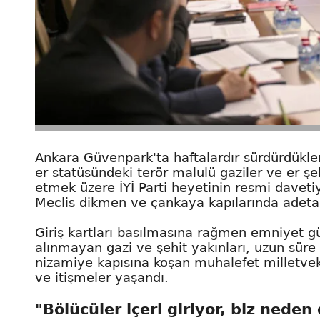
Ankara Güvenpark'ta haftalardır sürdürdükler
er statüsündeki terör malulü gaziler ve er şehit
etmek üzere İYİ Parti heyetinin resmi daveti
Meclis dikmen ve çankaya kapılarında adeta bi
Giriş kartları basılmasına rağmen emniyet gü
alınmayan gazi ve şehit yakınları, uzun sür
nizamiye kapısına koşan muhalefet milletvekil
ve itişmeler yaşandı.
"Bölücüler içeri giriyor, biz neden