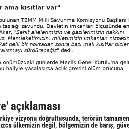
r ama kısıtlar var"
 bulunan TBMM Milli Savunma Komisyonu Başkanı 
taslağı savundu. Devletin imkanları ölçüsünde en
 Akar,
"Şehit ailelerimizin ve gazilerimizin hakkını
z. Memleketimizin, milletimizin imkanları nispeti
at belli bir noktadan sonra bazı mali kısıtlar bizler
alışmayı sürdüreceğiz"
dedi.
in önümüzdeki günlerde Meclis Genel Kurulu'na ge
 bu haliyle yasalaşırsa açlık grevini ölüm orucuna
e' açıklaması
rkiye vizyonu doğrultusunda, terörün tamamen
ızca ülkemizin değil, bölgemizin de barış, güve