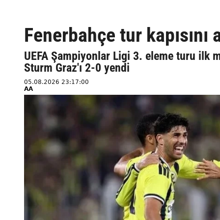
Fenerbahçe tur kapısını a
UEFA Şampiyonlar Ligi 3. eleme turu ilk 
Sturm Graz'ı 2-0 yendi
05.08.2026 23:17:00
AA