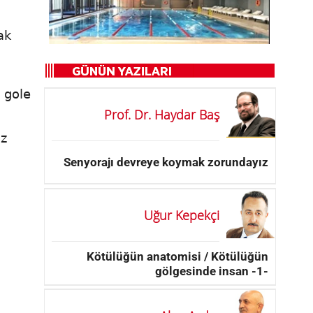
ak
 gole
Prof. Dr. Haydar Baş
uz
Senyorajı devreye koymak zorundayız
Uğur Kepekçi
Kötülüğün anatomisi / Kötülüğün
gölgesinde insan -1-