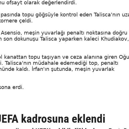
 ofsayt olarak değerlendirdi.
pasında topu göğsüyle kontrol eden Talisca'nın uz
ornere çeldi.
 Asensio, meşin yuvarlağı penaltı noktasına doğru
an son dokunuşu Talisca yaparken kaleci Khudiakov,
l kanattan topu taşıyan ve ceza alanına giren Oğ
i. Talisca'nın müdahale edemediği top, penaltı
nünde kaldı. İrfan'ın şutunda, meşin yuvarlak
ona erdi.
 UEFA kadrosuna eklendi