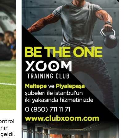
ontrol
'nın
geldi.