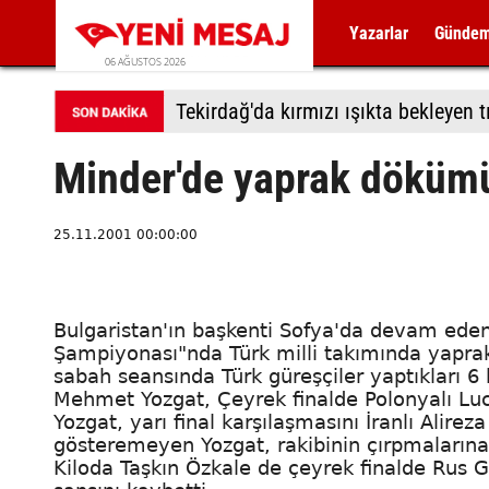
Yazarlar
Günde
06 AĞUSTOS 2026
Tekirdağ'da kırmızı ışıkta bekleyen t
Minder'de yaprak döküm
25.11.2001 00:00:00
Bulgaristan'ın başkenti Sofya'da devam eden
Şampiyonası"nda Türk milli takımında yapr
sabah seansında Türk güreşçiler yaptıkları 6 
Mehmet Yozgat, Çeyrek finalde Polonyalı Lucja
Yozgat, yarı final karşılaşmasını İranlı Alirez
gösteremeyen Yozgat, rakibinin çırpmalarına
Kiloda Taşkın Özkale de çeyrek finalde Rus 