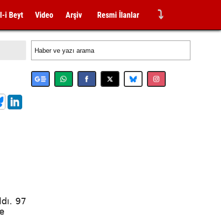
⤵
l-i Beyt
Video
Arşiv
Resmi İlanlar
dı. 97
e