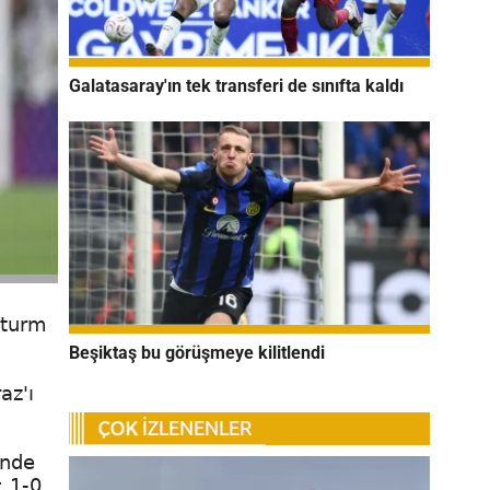
Galatasaray'ın tek transferi de sınıfta kaldı
Sturm
Beşiktaş bu görüşmeye kilitlendi
az'ı
inde
 1-0.