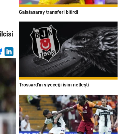
Galatasaray transferi bitirdi
lcisi
Trossard'ın yiyeceği isim netleşti