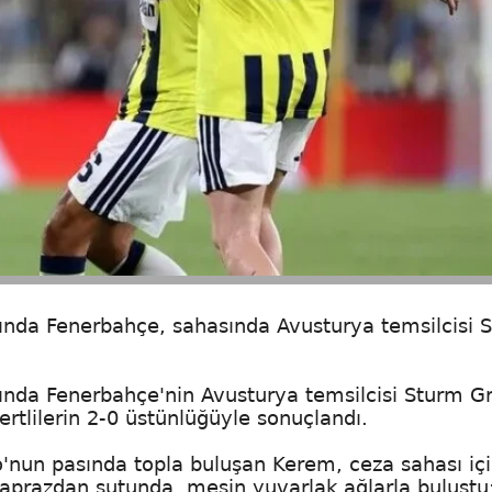
ında Fenerbahçe, sahasında Avusturya temsilcisi 
ında Fenerbahçe'nin Avusturya temsilcisi Sturm Gr
vertlilerin 2-0 üstünlüğüyle sonuçlandı.
'nun pasında topla buluşan Kerem, ceza sahası iç
çaprazdan şutunda, meşin yuvarlak ağlarla buluştu: