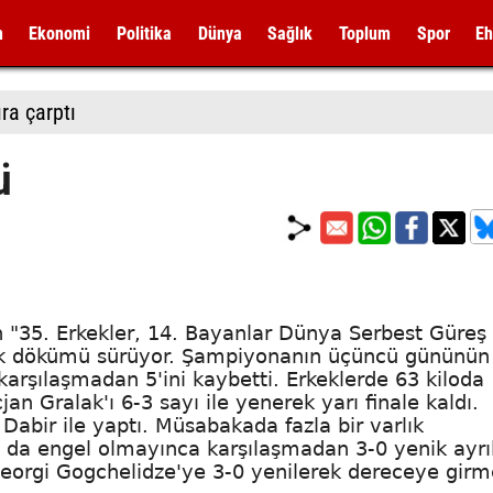
m
Ekonomi
Politika
Dünya
Sağlık
Toplum
Spor
Eh
ıra çarptı
ü
 "35. Erkekler, 14. Bayanlar Dünya Serbest Güreş
ak dökümü sürüyor. Şampiyonanın üçüncü gününün
karşılaşmadan 5'ini kaybetti. Erkeklerde 63 kiloda
n Gralak'ı 6-3 sayı ile yenerek yarı finale kaldı.
a Dabir ile yaptı. Müsabakada fazla bir varlık
 da engel olmayınca karşılaşmadan 3-0 yenik ayrıl
Georgi Gogchelidze'ye 3-0 yenilerek dereceye girm