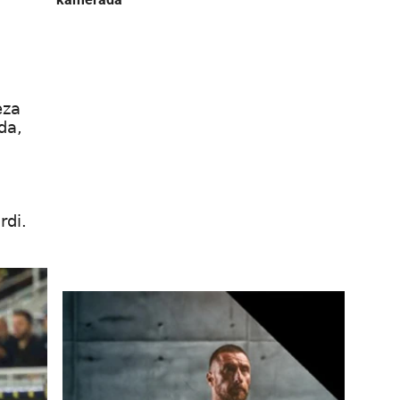
eza
da,
rdi.