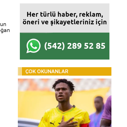
run
oğan