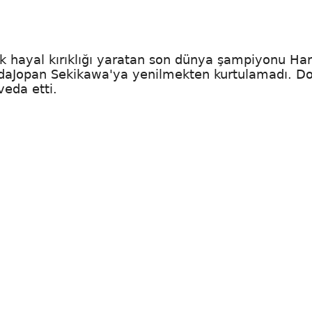
ek hayal kırıklığı yaratan son dünya şampiyonu Ha
a daJopan Sekikawa'ya yenilmekten kurtulamadı. D
eda etti.