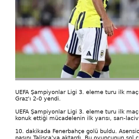
UEFA Şampiyonlar Ligi 3. eleme turu ilk maç
Graz'ı 2-0 yendi.
UEFA Şampiyonlar Ligi 3. eleme turu ilk maç
konuk ettiği mücadelenin ilk yarısı, sarı-laci
10. dakikada Fenerbahçe golü buldu. Asensio
pasını Talisca'ya aktardı. Bu oyuncunun sol 