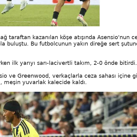
Sağ taraftan kazanılan köşe atışında Asensio'nun c
a buluştu. Bu futbolcunun yakın direğe sert şutun
en ilk yarıyı sarı-lacivertli takım, 2-0 önde bitirdi.
io ve Greenwood, verkaçlarla ceza sahası içine gi
meşin yuvarlak kalecide kaldı.