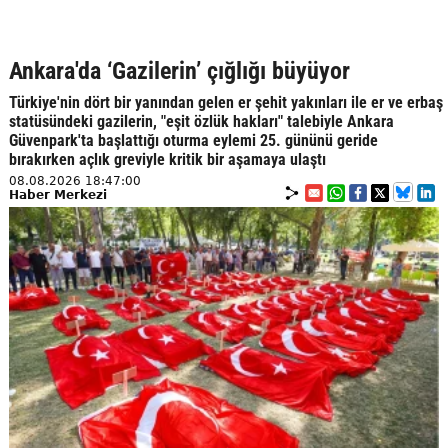
Ankara'da ‘Gazilerin’ çığlığı büyüyor
Türkiye'nin dört bir yanından gelen er şehit yakınları ile er ve erbaş
statüsündeki gazilerin, "eşit özlük hakları" talebiyle Ankara
Güvenpark'ta başlattığı oturma eylemi 25. gününü geride
bırakırken açlık greviyle kritik bir aşamaya ulaştı
08.08.2026 18:47:00
Haber Merkezi