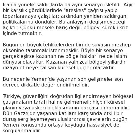
İran'a yönelik saldırılarda da aynı senaryo işletildi. Ağır
bir karşılık gördüklerinde "ateşkes" çağrısı yapıp
toparlanmaya çalıştılar; ardından yeniden saldırgan
politikalarına döndüler. Bu anlayışın değişmeyeceği
açıktır. Çünkü mesele barış değil, bölgeyi sürekli kriz
içinde tutmaktır.
Bugün en büyük tehlikelerden biri de savaşın mezhep
eksenine taşınmak istenmesidir. Böyle bir senaryo
gerçekleşirse kazanan ne bölge halkları ne de İslam
dünyası olacaktır. Kazanan yalnızca bölgeyi yıllardır
dizayn etmeye çalışan küresel güçler olacaktır.
Bu nedenle Yemen'de yaşanan son gelişmeler son
derece dikkatle değerlendirilmelidir.
Türkiye, güvenliğini doğrudan ilgilendirmeyen bölgesel
çatışmaların tarafı haline gelmemeli; hiçbir küresel
planın veya askeri bloklaşmanın parçası olmamalıdır.
Dün Gazze'de yaşanan katliam karşısında etkili bir
duruş sergileyemeyen uluslararası çevrelerin bugün
Yemen konusunda ortaya koyduğu hassasiyet de
sorgulanmalıdır.