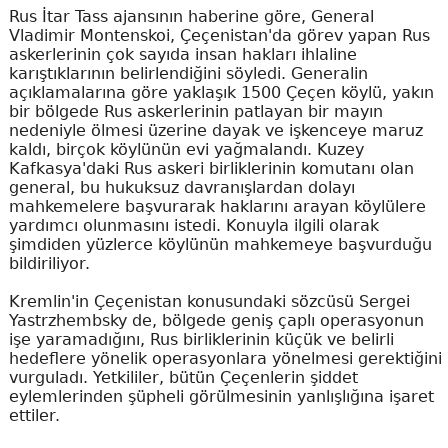
Rus İtar Tass ajansının haberine göre, General
Vladimir Montenskoi, Çeçenistan'da görev yapan Rus
askerlerinin çok sayıda insan hakları ihlaline
karıştıklarının belirlendiğini söyledi. Generalin
açıklamalarına göre yaklaşık 1500 Çeçen köylü, yakın
bir bölgede Rus askerlerinin patlayan bir mayın
nedeniyle ölmesi üzerine dayak ve işkenceye maruz
kaldı, birçok köylünün evi yağmalandı. Kuzey
Kafkasya'daki Rus askeri birliklerinin komutanı olan
general, bu hukuksuz davranışlardan dolayı
mahkemelere başvurarak haklarını arayan köylülere
yardımcı olunmasını istedi. Konuyla ilgili olarak
şimdiden yüzlerce köylünün mahkemeye başvurduğu
bildiriliyor.
Kremlin'in Çeçenistan konusundaki sözcüsü Sergei
Yastrzhembsky de, bölgede geniş çaplı operasyonun
işe yaramadığını, Rus birliklerinin küçük ve belirli
hedeflere yönelik operasyonlara yönelmesi gerektiğini
vurguladı. Yetkililer, bütün Çeçenlerin şiddet
eylemlerinden şüpheli görülmesinin yanlışlığına işaret
ettiler.