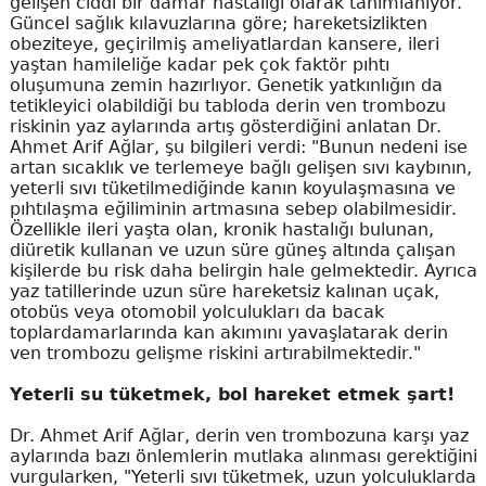
gelişen ciddi bir damar hastalığı olarak tanımlanıyor.
Güncel sağlık kılavuzlarına göre; hareketsizlikten
obeziteye, geçirilmiş ameliyatlardan kansere, ileri
yaştan hamileliğe kadar pek çok faktör pıhtı
oluşumuna zemin hazırlıyor. Genetik yatkınlığın da
tetikleyici olabildiği bu tabloda derin ven trombozu
riskinin yaz aylarında artış gösterdiğini anlatan Dr.
Ahmet Arif Ağlar, şu bilgileri verdi: "Bunun nedeni ise
artan sıcaklık ve terlemeye bağlı gelişen sıvı kaybının,
yeterli sıvı tüketilmediğinde kanın koyulaşmasına ve
pıhtılaşma eğiliminin artmasına sebep olabilmesidir.
Özellikle ileri yaşta olan, kronik hastalığı bulunan,
diüretik kullanan ve uzun süre güneş altında çalışan
kişilerde bu risk daha belirgin hale gelmektedir. Ayrıca
yaz tatillerinde uzun süre hareketsiz kalınan uçak,
otobüs veya otomobil yolculukları da bacak
toplardamarlarında kan akımını yavaşlatarak derin
ven trombozu gelişme riskini artırabilmektedir."
Yeterli su tüketmek, bol hareket etmek şart!
Dr. Ahmet Arif Ağlar, derin ven trombozuna karşı yaz
aylarında bazı önlemlerin mutlaka alınması gerektiğini
vurgularken, "Yeterli sıvı tüketmek, uzun yolculuklarda