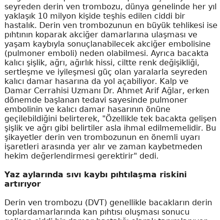
seyreden derin ven trombozu, dünya genelinde her yıl
yaklaşık 10 milyon kişide teşhis edilen ciddi bir
hastalık. Derin ven trombozunun en büyük tehlikesi ise
pıhtının koparak akciğer damarlarına ulaşması ve
yaşam kaybıyla sonuçlanabilecek akciğer embolisine
(pulmoner emboli) neden olabilmesi. Ayrıca bacakta
kalıcı şişlik, ağrı, ağırlık hissi, ciltte renk değişikliği,
sertleşme ve iyileşmesi güç olan yaralarla seyreden
kalıcı damar hasarına da yol açabiliyor. Kalp ve
Damar Cerrahisi Uzmanı Dr. Ahmet Arif Ağlar, erken
dönemde başlanan tedavi sayesinde pulmoner
embolinin ve kalıcı damar hasarının önüne
geçilebildiğini belirterek, "Özellikle tek bacakta gelişen
şişlik ve ağrı gibi belirtiler asla ihmal edilmemelidir. Bu
şikayetler derin ven trombozunun en önemli uyarı
işaretleri arasında yer alır ve zaman kaybetmeden
hekim değerlendirmesi gerektirir" dedi.
Yaz aylarında sıvı kaybı pıhtılaşma riskini
artırıyor
Derin ven trombozu (DVT) genellikle bacakların derin
toplardamarlarında kan pıhtısı oluşması sonucu