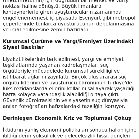
(metamfetamin) için doğrudan bir merkez ve varış
noktası haline dönüştü. Büyük limanlara
konteynerlerle giren uyuşturucuların zamanında
engellenememesi, iç piyasada Esenyurt gibi metropol
çeperlerinde tonlarca uyuşturucunun depolanmasına
ve imal edilmesine zemin hazırladı.
Kurumsal Çürüme ve Yargı/Emniyet Üzerindeki
Siyasi Baskılar
Liyakat ilkelerinin terk edilmesi, yargı ve emniyet
teşkilatlarında yaşanan kadrolaşmalar, suç
örgütleriyle mücadelede kurumsal sürekliliği ve
istihbarat ağlarını zayıflattı. Birçok uluslararası suç
örgütü liderinin ve uyuşturucu baronunun Türkiye'de
lüks rezidanslarda ellerini kollarını sallayarak yaşadığı,
hatta kolayca vatandaşlık alabildiği ortaya çıktı.
Güvenlik bürokrasisinin ve siyasetin suç dünyasıyla
anılan fotoğrafları hafızalardaki tazeliğini koruyor.
Derinleşen Ekonomik Kriz ve Toplumsal Çöküş
İktidarın yanlış ekonomi politikaları sonucu halkın içine
itildiği derin yoksulluk ve geleceksizlik hissi, gençleri