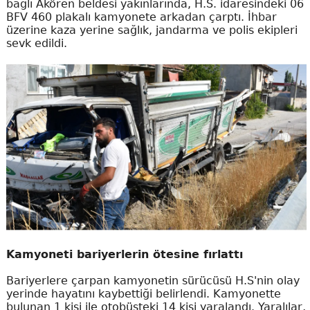
bağlı Akören beldesi yakınlarında, H.S. idaresindeki 06
BFV 460 plakalı kamyonete arkadan çarptı. İhbar
üzerine kaza yerine sağlık, jandarma ve polis ekipleri
sevk edildi.
Kamyoneti bariyerlerin ötesine fırlattı
Bariyerlere çarpan kamyonetin sürücüsü H.S'nin olay
yerinde hayatını kaybettiği belirlendi. Kamyonette
bulunan 1 kişi ile otobüsteki 14 kişi yaralandı. Yaralılar,