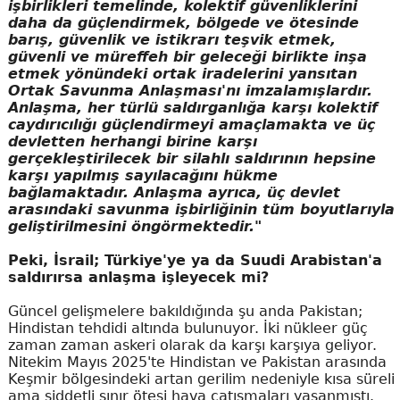
işbirlikleri temelinde, kolektif güvenliklerini
daha da güçlendirmek, bölgede ve ötesinde
barış, güvenlik ve istikrarı teşvik etmek,
güvenli ve müreffeh bir geleceği birlikte inşa
etmek yönündeki ortak iradelerini yansıtan
Ortak Savunma Anlaşması'nı imzalamışlardır.
Anlaşma, her türlü saldırganlığa karşı kolektif
caydırıcılığı güçlendirmeyi amaçlamakta ve üç
devletten herhangi birine karşı
gerçekleştirilecek bir silahlı saldırının hepsine
karşı yapılmış sayılacağını hükme
bağlamaktadır. Anlaşma ayrıca, üç devlet
arasındaki savunma işbirliğinin tüm boyutlarıyla
geliştirilmesini öngörmektedir."
Peki, İsrail; Türkiye'ye ya da Suudi Arabistan'a
saldırırsa anlaşma işleyecek mi?
Güncel gelişmelere bakıldığında şu anda Pakistan;
Hindistan tehdidi altında bulunuyor. İki nükleer güç
zaman zaman askeri olarak da karşı karşıya geliyor.
Nitekim Mayıs 2025'te Hindistan ve Pakistan arasında
Keşmir bölgesindeki artan gerilim nedeniyle kısa süreli
ama şiddetli sınır ötesi hava çatışmaları yaşanmıştı.