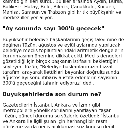
kalmadığını ileri sürdü. Bu iller arasında Aydın, Bursa,
Balıkesir, Hatay, Bolu, Bilecik, Çanakkale, Kocaeli,
Manisa, Samsun ve Trabzon gibi kritik büyükşehir ve
merkez iller yer alıyor.
"Ay sonunda sayı 300'ü geçecek"
Büyükşehir belediye başkanlarının geçiş takvimine de
değinen Tüzün, ağustos ve eylül aylarında yapılacak
belediye meclis toplantılarındaki aritmetik dengelerin
korunmasının önemine dikkat çekti. Meclis dengeleri
gözetildiği için birçok başkanın istifasını beklettiğini
söyleyen Tüzün, "Belediye başkanlarımızın bizzat
tarafımı arayarak ilettikleri beyanlar doğrultusunda,
ağustos ayı sonu itibarıyla istifa edenlerin sayısının
300'ü geçeceğini tahmin ediyoruz" dedi.
Büyükşehirlerde son durum ne?
Gazetecilerin İstanbul, Ankara ve İzmir gibi
metropollere yönelik sorularını yanıtlayan Yaşar
Tüzün, güncel durumu şu sözlerle özetledi: "İstanbul
ve Ankara ile ilgili şu an için herhangi bir resmi
görüşme ya da geçiş açıklaması söz konusu değil.