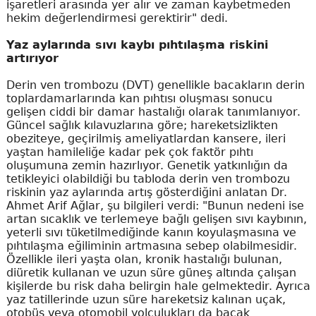
işaretleri arasında yer alır ve zaman kaybetmeden
hekim değerlendirmesi gerektirir" dedi.
Yaz aylarında sıvı kaybı pıhtılaşma riskini
artırıyor
Derin ven trombozu (DVT) genellikle bacakların derin
toplardamarlarında kan pıhtısı oluşması sonucu
gelişen ciddi bir damar hastalığı olarak tanımlanıyor.
Güncel sağlık kılavuzlarına göre; hareketsizlikten
obeziteye, geçirilmiş ameliyatlardan kansere, ileri
yaştan hamileliğe kadar pek çok faktör pıhtı
oluşumuna zemin hazırlıyor. Genetik yatkınlığın da
tetikleyici olabildiği bu tabloda derin ven trombozu
riskinin yaz aylarında artış gösterdiğini anlatan Dr.
Ahmet Arif Ağlar, şu bilgileri verdi: "Bunun nedeni ise
artan sıcaklık ve terlemeye bağlı gelişen sıvı kaybının,
yeterli sıvı tüketilmediğinde kanın koyulaşmasına ve
pıhtılaşma eğiliminin artmasına sebep olabilmesidir.
Özellikle ileri yaşta olan, kronik hastalığı bulunan,
diüretik kullanan ve uzun süre güneş altında çalışan
kişilerde bu risk daha belirgin hale gelmektedir. Ayrıca
yaz tatillerinde uzun süre hareketsiz kalınan uçak,
otobüs veya otomobil yolculukları da bacak