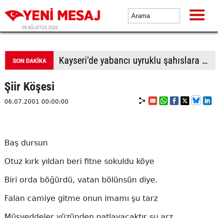
09 AĞUSTOS 2026
BTP Antalya İl Başkanlığından yoğun mesai: İl binasında ve Manavgat'ta üye buluşmaları
Şiir Köşesi
06.07.2001 00:00:00
Baş dursun
Otuz kırk yıldan beri fitne sokuldu köye
Biri orda böğürdü, vatan bölünsün diye.
Falan camiye gitme onun imamı şu tarz
Müsveddeler yüzünden patlayacaktır şu arz.