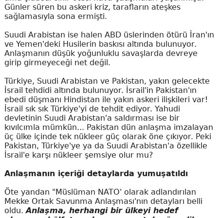
Günler süren bu askeri kriz, tarafların ateşkes
sağlamasıyla sona ermişti.
Suudi Arabistan ise halen ABD üslerinden ötürü İran'ın
ve Yemen'deki Husilerin baskısı altında bulunuyor.
Anlaşmanın düşük yoğunluklu savaşlarda devreye
girip girmeyeceği net değil.
Türkiye, Suudi Arabistan ve Pakistan, yakın gelecekte
İsrail tehdidi altında bulunuyor. İsrail'in Pakistan'ın
ebedi düşmanı Hindistan ile yakın askeri ilişkileri var!
İsrail sık sık Türkiye'yi de tehdit ediyor. Yahudi
devletinin Suudi Arabistan'a saldırması ise bir
kıvılcımla mümkün... Pakistan dün anlaşma imzalayan
üç ülke içinde tek nükleer güç olarak öne çıkıyor. Peki
Pakistan, Türkiye'ye ya da Suudi Arabistan'a özellikle
İsrail'e karşı nükleer şemsiye olur mu?
Anlaşmanın içeriği detaylarda yumuşatıldı
Öte yandan "Müslüman NATO' olarak adlandırılan
Mekke Ortak Savunma Anlaşması'nın detayları belli
oldu.
Anlaşma, herhangi bir ülkeyi hedef