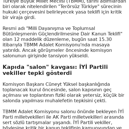
Türkiye Büyük Millet Meclisi (TBMM), tarihi adımlardan
biri olarak nitelendirilen "Terörsüz Türkiye" sürecinin
hukuki çerçevesini belirleyecek yasa teklifi için kritik
bir viraja girdi.
Resmi adı "Milli Dayanışma ve Toplumsal
Bütünleşmenin Güçlendirilmesine Dair Kanun Teklifi"
olan 12 maddelik düzenleme, bugün saat 15.30
itibarıyla TBMM Adalet Komisyonu'nda masaya
yatırıldı. Ancak görüşmeler öncesinde komisyon
salonunun girişinde tansiyon yükseldi.
Kapıda "salon" kavgası: İYİ Partili
vekiller tepki gösterdi
Komisyon Başkanı Cüneyt Yüksel başkanlığında
toplanacak kurul öncesinde, salon kapısının geç
açılması ve toplantının fiziki olarak yetersiz, küçük bir
salonda yapılması muhalefetin tepkisini çekti.
TBMM Adalet Komisyonu salonu önünde bekleyen İYİ
Parti milletvekilleri ile AK Parti milletvekilleri arasında
sert sözlü tartışmalar yaşandı. İYİ Partili vekiller,
böylesine kritik bir kanun teklifinin kamuoyundan ve