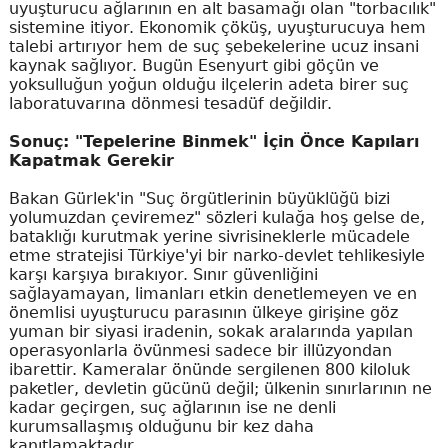
uyuşturucu ağlarının en alt basamağı olan "torbacılık"
sistemine itiyor. Ekonomik çöküş, uyuşturucuya hem
talebi artırıyor hem de suç şebekelerine ucuz insani
kaynak sağlıyor. Bugün Esenyurt gibi göçün ve
yoksulluğun yoğun olduğu ilçelerin adeta birer suç
laboratuvarına dönmesi tesadüf değildir.
Sonuç: "Tepelerine Binmek" İçin Önce Kapıları
Kapatmak Gerekir
Bakan Gürlek'in "Suç örgütlerinin büyüklüğü bizi
yolumuzdan çeviremez" sözleri kulağa hoş gelse de,
bataklığı kurutmak yerine sivrisineklerle mücadele
etme stratejisi Türkiye'yi bir narko-devlet tehlikesiyle
karşı karşıya bırakıyor. Sınır güvenliğini
sağlayamayan, limanları etkin denetlemeyen ve en
önemlisi uyuşturucu parasının ülkeye girişine göz
yuman bir siyasi iradenin, sokak aralarında yapılan
operasyonlarla övünmesi sadece bir illüzyondan
ibarettir. Kameralar önünde sergilenen 800 kiloluk
paketler, devletin gücünü değil; ülkenin sınırlarının ne
kadar geçirgen, suç ağlarının ise ne denli
kurumsallaşmış olduğunu bir kez daha
kanıtlamaktadır.