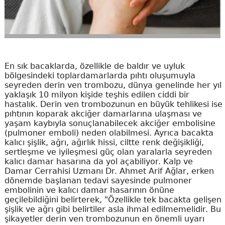
En sık bacaklarda, özellikle de baldır ve uyluk
bölgesindeki toplardamarlarda pıhtı oluşumuyla
seyreden derin ven trombozu, dünya genelinde her yıl
yaklaşık 10 milyon kişide teşhis edilen ciddi bir
hastalık. Derin ven trombozunun en büyük tehlikesi ise
pıhtının koparak akciğer damarlarına ulaşması ve
yaşam kaybıyla sonuçlanabilecek akciğer embolisine
(pulmoner emboli) neden olabilmesi. Ayrıca bacakta
kalıcı şişlik, ağrı, ağırlık hissi, ciltte renk değişikliği,
sertleşme ve iyileşmesi güç olan yaralarla seyreden
kalıcı damar hasarına da yol açabiliyor. Kalp ve
Damar Cerrahisi Uzmanı Dr. Ahmet Arif Ağlar, erken
dönemde başlanan tedavi sayesinde pulmoner
embolinin ve kalıcı damar hasarının önüne
geçilebildiğini belirterek, "Özellikle tek bacakta gelişen
şişlik ve ağrı gibi belirtiler asla ihmal edilmemelidir. Bu
şikayetler derin ven trombozunun en önemli uyarı