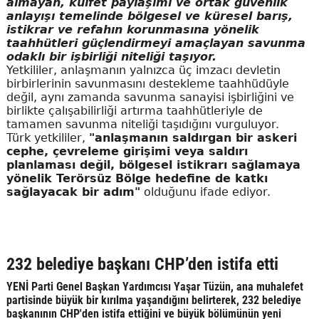
almayan, külfet paylaşımı ve ortak güvenlik
anlayışı temelinde bölgesel ve küresel barış,
istikrar ve refahın korunmasına yönelik
taahhütleri güçlendirmeyi amaçlayan savunma
odaklı bir işbirliği niteliği taşıyor.
Yetkililer, anlaşmanın yalnızca üç imzacı devletin
birbirlerinin savunmasını destekleme taahhüdüyle
değil, aynı zamanda savunma sanayisi işbirliğini ve
birlikte çalışabilirliği artırma taahhütleriyle de
tamamen savunma niteliği taşıdığını vurguluyor.
Türk yetkililer,
"anlaşmanın saldırgan bir askeri
cephe, çevreleme girişimi veya saldırı
planlaması değil, bölgesel istikrarı sağlamaya
yönelik Terörsüz Bölge hedefine de katkı
sağlayacak bir adım"
olduğunu ifade ediyor.
232 belediye başkanı CHP’den istifa etti
YENİ Parti Genel Başkan Yardımcısı Yaşar Tüzün, ana muhalefet
partisinde büyük bir kırılma yaşandığını belirterek, 232 belediye
başkanının CHP'den istifa ettiğini ve büyük bölümünün yeni