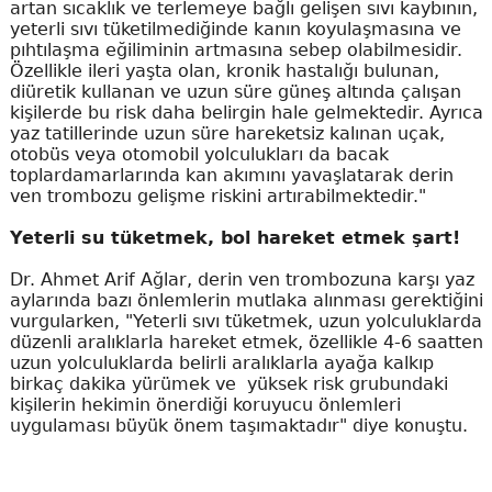
artan sıcaklık ve terlemeye bağlı gelişen sıvı kaybının,
yeterli sıvı tüketilmediğinde kanın koyulaşmasına ve
pıhtılaşma eğiliminin artmasına sebep olabilmesidir.
Özellikle ileri yaşta olan, kronik hastalığı bulunan,
diüretik kullanan ve uzun süre güneş altında çalışan
kişilerde bu risk daha belirgin hale gelmektedir. Ayrıca
yaz tatillerinde uzun süre hareketsiz kalınan uçak,
otobüs veya otomobil yolculukları da bacak
toplardamarlarında kan akımını yavaşlatarak derin
ven trombozu gelişme riskini artırabilmektedir."
Yeterli su tüketmek, bol hareket etmek şart!
Dr. Ahmet Arif Ağlar, derin ven trombozuna karşı yaz
aylarında bazı önlemlerin mutlaka alınması gerektiğini
vurgularken, "Yeterli sıvı tüketmek, uzun yolculuklarda
düzenli aralıklarla hareket etmek, özellikle 4-6 saatten
uzun yolculuklarda belirli aralıklarla ayağa kalkıp
birkaç dakika yürümek ve yüksek risk grubundaki
kişilerin hekimin önerdiği koruyucu önlemleri
uygulaması büyük önem taşımaktadır" diye konuştu.