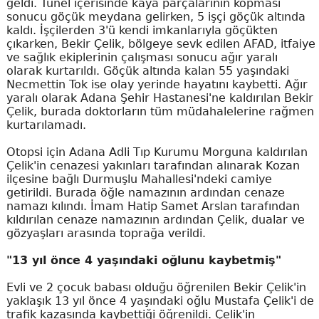
geldi. Tünel içerisinde kaya parçalarının kopması
sonucu göçük meydana gelirken, 5 işçi göçük altında
kaldı. İşçilerden 3'ü kendi imkanlarıyla göçükten
çıkarken, Bekir Çelik, bölgeye sevk edilen AFAD, itfaiye
ve sağlık ekiplerinin çalışması sonucu ağır yaralı
olarak kurtarıldı. Göçük altında kalan 55 yaşındaki
Necmettin Tok ise olay yerinde hayatını kaybetti. Ağır
yaralı olarak Adana Şehir Hastanesi'ne kaldırılan Bekir
Çelik, burada doktorların tüm müdahalelerine rağmen
kurtarılamadı.
Otopsi için Adana Adli Tıp Kurumu Morguna kaldırılan
Çelik'in cenazesi yakınları tarafından alınarak Kozan
ilçesine bağlı Durmuşlu Mahallesi'ndeki camiye
getirildi. Burada öğle namazının ardından cenaze
namazı kılındı. İmam Hatip Samet Arslan tarafından
kıldırılan cenaze namazının ardından Çelik, dualar ve
gözyaşları arasında toprağa verildi.
"13 yıl önce 4 yaşındaki oğlunu kaybetmiş"
Evli ve 2 çocuk babası olduğu öğrenilen Bekir Çelik'in
yaklaşık 13 yıl önce 4 yaşındaki oğlu Mustafa Çelik'i de
trafik kazasında kaybettiği öğrenildi. Çelik'in