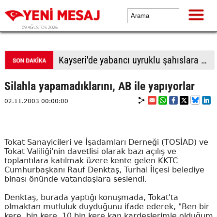
09 AĞUSTOS 2026
BTP Antalya İl Başkanlığından yoğun mesai: İl binasında ve Manavgat'ta üye buluşmaları
Silahla yapamadıklarını, AB ile yapıyorlar
02.11.2003 00:00:00
Tokat Sanayicileri ve İşadamları Derneği (TOSİAD) ve
Tokat Valiliği'nin davetlisi olarak bazı açılış ve
toplantılara katılmak üzere kente gelen KKTC
Cumhurbaşkanı Rauf Denktaş, Turhal İlçesi belediye
binası önünde vatandaşlara seslendi.
Denktaş, burada yaptığı konuşmada, Tokat'ta
olmaktan mutluluk duyduğunu ifade ederek, "Ben bir
kere, bin kere, 10 bin kere kan kardeşlerimle olduğum