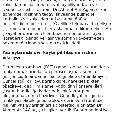
kalıcı damar hasarına da yol açabiliyor. Kalp ve
Damar Cerrahisi Uzmanı Dr. Ahmet Arif Ağlar, erken
dönemde başlanan tedavi sayesinde pulmoner
embolinin ve kalıcı damar hasarının önüne
geçilebildiğini belirterek, "Özellikle tek bacakta gelişen
şişlik ve ağrı gibi belirtiler asla ihmal edilmemelidir. Bu
şikayetler derin ven trombozunun en önemli uyarı
işaretleri arasında yer alır ve zaman kaybetmeden
hekim değerlendirmesi gerektirir" dedi.
Yaz aylarında sıvı kaybı pıhtılaşma riskini
artırıyor
Derin ven trombozu (DVT) genellikle bacakların derin
toplardamarlarında kan pıhtısı oluşması sonucu
gelişen ciddi bir damar hastalığı olarak tanımlanıyor.
Güncel sağlık kılavuzlarına göre; hareketsizlikten
obeziteye, geçirilmiş ameliyatlardan kansere, ileri
yaştan hamileliğe kadar pek çok faktör pıhtı
oluşumuna zemin hazırlıyor. Genetik yatkınlığın da
tetikleyici olabildiği bu tabloda derin ven trombozu
riskinin yaz aylarında artış gösterdiğini anlatan Dr.
Ahmet Arif Ağlar, şu bilgileri verdi: "Bunun nedeni ise