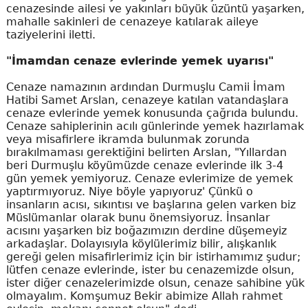
cenazesinde ailesi ve yakınları büyük üzüntü yaşarken,
mahalle sakinleri de cenazeye katılarak aileye
taziyelerini iletti.
"İmamdan cenaze evlerinde yemek uyarısı"
Cenaze namazının ardından Durmuşlu Camii İmam
Hatibi Samet Arslan, cenazeye katılan vatandaşlara
cenaze evlerinde yemek konusunda çağrıda bulundu.
Cenaze sahiplerinin acılı günlerinde yemek hazırlamak
veya misafirlere ikramda bulunmak zorunda
bırakılmaması gerektiğini belirten Arslan, "Yıllardan
beri Durmuşlu köyümüzde cenaze evlerinde ilk 3-4
gün yemek yemiyoruz. Cenaze evlerimize de yemek
yaptırmıyoruz. Niye böyle yapıyoruz' Çünkü o
insanların acısı, sıkıntısı ve başlarına gelen varken biz
Müslümanlar olarak bunu önemsiyoruz. İnsanlar
acısını yaşarken biz boğazımızın derdine düşemeyiz
arkadaşlar. Dolayısıyla köylülerimiz bilir, alışkanlık
gereği gelen misafirlerimiz için bir istirhamımız şudur;
lütfen cenaze evlerinde, ister bu cenazemizde olsun,
ister diğer cenazelerimizde olsun, cenaze sahibine yük
olmayalım. Komşumuz Bekir abimize Allah rahmet