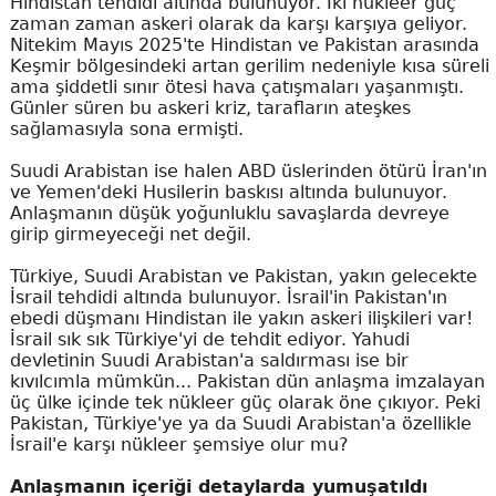
Hindistan tehdidi altında bulunuyor. İki nükleer güç
zaman zaman askeri olarak da karşı karşıya geliyor.
Nitekim Mayıs 2025'te Hindistan ve Pakistan arasında
Keşmir bölgesindeki artan gerilim nedeniyle kısa süreli
ama şiddetli sınır ötesi hava çatışmaları yaşanmıştı.
Günler süren bu askeri kriz, tarafların ateşkes
sağlamasıyla sona ermişti.
Suudi Arabistan ise halen ABD üslerinden ötürü İran'ın
ve Yemen'deki Husilerin baskısı altında bulunuyor.
Anlaşmanın düşük yoğunluklu savaşlarda devreye
girip girmeyeceği net değil.
Türkiye, Suudi Arabistan ve Pakistan, yakın gelecekte
İsrail tehdidi altında bulunuyor. İsrail'in Pakistan'ın
ebedi düşmanı Hindistan ile yakın askeri ilişkileri var!
İsrail sık sık Türkiye'yi de tehdit ediyor. Yahudi
devletinin Suudi Arabistan'a saldırması ise bir
kıvılcımla mümkün... Pakistan dün anlaşma imzalayan
üç ülke içinde tek nükleer güç olarak öne çıkıyor. Peki
Pakistan, Türkiye'ye ya da Suudi Arabistan'a özellikle
İsrail'e karşı nükleer şemsiye olur mu?
Anlaşmanın içeriği detaylarda yumuşatıldı