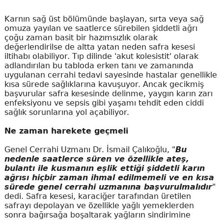
Karnın sağ üst bölümünde başlayan, sırta veya sağ
omuza yayılan ve saatlerce sürebilen şiddetli ağrı
çoğu zaman basit bir hazımsızlık olarak
değerlendirilse de altta yatan neden safra kesesi
iltihabı olabiliyor. Tıp dilinde 'akut kolesistit' olarak
adlandırılan bu tabloda erken tanı ve zamanında
uygulanan cerrahi tedavi sayesinde hastalar genellikle
kısa sürede sağlıklarına kavuşuyor. Ancak gecikmiş
başvurular safra kesesinde delinme, yaygın karın zarı
enfeksiyonu ve sepsis gibi yaşamı tehdit eden ciddi
sağlık sorunlarına yol açabiliyor.
Ne zaman harekete geçmeli
Genel Cerrahi Uzmanı Dr. İsmail Çalıkoğlu, "
Bu
nedenle saatlerce süren ve özellikle ateş,
bulantı ile kusmanın eşlik ettiği şiddetli karın
ağrısı hiçbir zaman ihmal edilmemeli ve en kısa
sürede genel cerrahi uzmanına başvurulmalıdır
"
dedi. Safra kesesi, karaciğer tarafından üretilen
safrayı depolayan ve özellikle yağlı yemeklerden
sonra bağırsağa boşaltarak yağların sindirimine