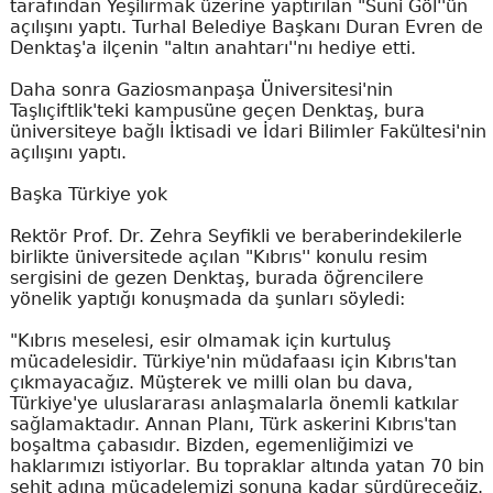
tarafından Yeşilırmak üzerine yaptırılan "Suni Göl''ün
açılışını yaptı. Turhal Belediye Başkanı Duran Evren de
Denktaş'a ilçenin "altın anahtarı''nı hediye etti.
Daha sonra Gaziosmanpaşa Üniversitesi'nin
Taşlıçiftlik'teki kampusüne geçen Denktaş, bura
üniversiteye bağlı İktisadi ve İdari Bilimler Fakültesi'nin
açılışını yaptı.
Başka Türkiye yok
Rektör Prof. Dr. Zehra Seyfikli ve beraberindekilerle
birlikte üniversitede açılan "Kıbrıs'' konulu resim
sergisini de gezen Denktaş, burada öğrencilere
yönelik yaptığı konuşmada da şunları söyledi:
"Kıbrıs meselesi, esir olmamak için kurtuluş
mücadelesidir. Türkiye'nin müdafaası için Kıbrıs'tan
çıkmayacağız. Müşterek ve milli olan bu dava,
Türkiye'ye uluslararası anlaşmalarla önemli katkılar
sağlamaktadır. Annan Planı, Türk askerini Kıbrıs'tan
boşaltma çabasıdır. Bizden, egemenliğimizi ve
haklarımızı istiyorlar. Bu topraklar altında yatan 70 bin
şehit adına mücadelemizi sonuna kadar sürdüreceğiz.