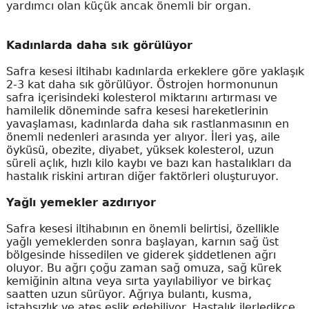
yardımcı olan küçük ancak önemli bir organ.
Kadınlarda daha sık görülüyor
Safra kesesi iltihabı kadınlarda erkeklere göre yaklaşık
2-3 kat daha sık görülüyor. Östrojen hormonunun
safra içerisindeki kolesterol miktarını artırması ve
hamilelik döneminde safra kesesi hareketlerinin
yavaşlaması, kadınlarda daha sık rastlanmasının en
önemli nedenleri arasında yer alıyor. İleri yaş, aile
öyküsü, obezite, diyabet, yüksek kolesterol, uzun
süreli açlık, hızlı kilo kaybı ve bazı kan hastalıkları da
hastalık riskini artıran diğer faktörleri oluşturuyor.
Yağlı yemekler azdırıyor
Safra kesesi iltihabının en önemli belirtisi, özellikle
yağlı yemeklerden sonra başlayan, karnın sağ üst
bölgesinde hissedilen ve giderek şiddetlenen ağrı
oluyor. Bu ağrı çoğu zaman sağ omuza, sağ kürek
kemiğinin altına veya sırta yayılabiliyor ve birkaç
saatten uzun sürüyor. Ağrıya bulantı, kusma,
iştahsızlık ve ateş eşlik edebiliyor. Hastalık ilerledikçe