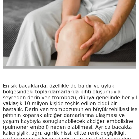
En sık bacaklarda, özellikle de baldır ve uyluk
bölgesindeki toplardamarlarda pıhtı oluşumuyla
seyreden derin ven trombozu, dünya genelinde her yıl
yaklaşık 10 milyon kişide teşhis edilen ciddi bir
hastalık. Derin ven trombozunun en büyük tehlikesi ise
pıhtının koparak akciğer damarlarına ulaşması ve
yaşam kaybıyla sonuçlanabilecek akciğer embolisine
(pulmoner emboli) neden olabilmesi. Ayrıca bacakta
kalıcı şişlik, ağrı, ağırlık hissi, ciltte renk değişikliği,
sertleşme ve iyileşmesi güç olan yaralarla seyreden