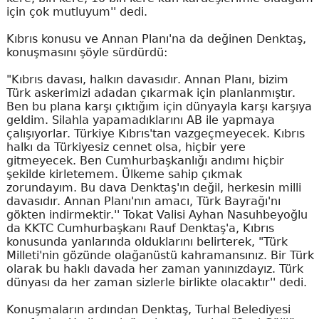
için çok mutluyum'' dedi.
Kıbrıs konusu ve Annan Planı'na da değinen Denktaş,
konuşmasını şöyle sürdürdü:
"Kıbrıs davası, halkın davasıdır. Annan Planı, bizim
Türk askerimizi adadan çıkarmak için planlanmıştır.
Ben bu plana karşı çıktığım için dünyayla karşı karşıya
geldim. Silahla yapamadıklarını AB ile yapmaya
çalışıyorlar. Türkiye Kıbrıs'tan vazgeçmeyecek. Kıbrıs
halkı da Türkiyesiz cennet olsa, hiçbir yere
gitmeyecek. Ben Cumhurbaşkanlığı andımı hiçbir
şekilde kirletemem. Ülkeme sahip çıkmak
zorundayım. Bu dava Denktaş'ın değil, herkesin milli
davasıdır. Annan Planı'nın amacı, Türk Bayrağı'nı
gökten indirmektir.'' Tokat Valisi Ayhan Nasuhbeyoğlu
da KKTC Cumhurbaşkanı Rauf Denktaş'a, Kıbrıs
konusunda yanlarında olduklarını belirterek, "Türk
Milleti'nin gözünde olağanüstü kahramansınız. Bir Türk
olarak bu haklı davada her zaman yanınızdayız. Türk
dünyası da her zaman sizlerle birlikte olacaktır'' dedi.
Konuşmaların ardından Denktaş, Turhal Belediyesi