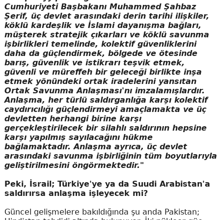
Cumhuriyeti Başbakanı Muhammed Şahbaz
Şerif, üç devlet arasındaki derin tarihi ilişkiler,
köklü kardeşlik ve İslami dayanışma bağları,
müşterek stratejik çıkarları ve köklü savunma
işbirlikleri temelinde, kolektif güvenliklerini
daha da güçlendirmek, bölgede ve ötesinde
barış, güvenlik ve istikrarı teşvik etmek,
güvenli ve müreffeh bir geleceği birlikte inşa
etmek yönündeki ortak iradelerini yansıtan
Ortak Savunma Anlaşması'nı imzalamışlardır.
Anlaşma, her türlü saldırganlığa karşı kolektif
caydırıcılığı güçlendirmeyi amaçlamakta ve üç
devletten herhangi birine karşı
gerçekleştirilecek bir silahlı saldırının hepsine
karşı yapılmış sayılacağını hükme
bağlamaktadır. Anlaşma ayrıca, üç devlet
arasındaki savunma işbirliğinin tüm boyutlarıyla
geliştirilmesini öngörmektedir."
Peki, İsrail; Türkiye'ye ya da Suudi Arabistan'a
saldırırsa anlaşma işleyecek mi?
Güncel gelişmelere bakıldığında şu anda Pakistan;