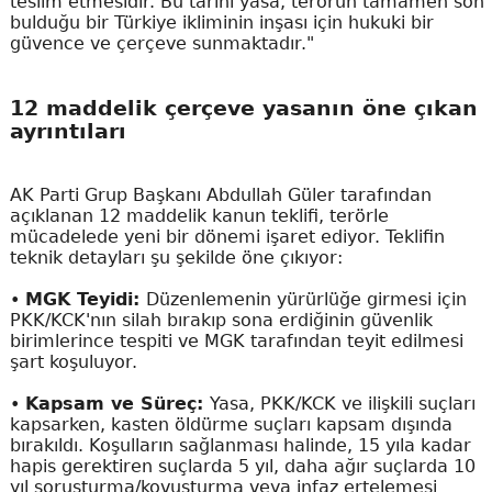
teslim etmesidir. Bu tarihi yasa, terörün tamamen son
bulduğu bir Türkiye ikliminin inşası için hukuki bir
güvence ve çerçeve sunmaktadır."
12 maddelik çerçeve yasanın öne çıkan
ayrıntıları
AK Parti Grup Başkanı Abdullah Güler tarafından
açıklanan 12 maddelik kanun teklifi, terörle
mücadelede yeni bir dönemi işaret ediyor. Teklifin
teknik detayları şu şekilde öne çıkıyor:
•
MGK Teyidi:
Düzenlemenin yürürlüğe girmesi için
PKK/KCK'nın silah bırakıp sona erdiğinin güvenlik
birimlerince tespiti ve MGK tarafından teyit edilmesi
şart koşuluyor.
•
Kapsam ve Süreç:
Yasa, PKK/KCK ve ilişkili suçları
kapsarken, kasten öldürme suçları kapsam dışında
bırakıldı. Koşulların sağlanması halinde, 15 yıla kadar
hapis gerektiren suçlarda 5 yıl, daha ağır suçlarda 10
yıl soruşturma/kovuşturma veya infaz ertelemesi