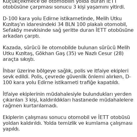
Küçükçekmece'de otomobilin yolda duran İETT
otobüsüne çarpması sonucu 3 kişi yaşamını yitirdi.
D-100 kara yolu Edirne istikametinde, Melih Utku
Kızıltaş'ın idaresindeki 34 BLN 100 plakalı otomobil,
Sefaköy mevkisinde sağ şeritte duran İETT otobüsüne
arkadan çarptı.
Kazada, sürücü ile otomobilde bulunan sürücü Melih
Utku Kızıltaş, Gökhan Gaş (35) ve Nazlı Cesur (28)
araçta sıkıştı.
İhbar üzerine bölgeye sağlık, polis ve itfaiye ekipleri
sevk edildi. Polis, çevrede güvenlik önlemi alırken, D-
100 kara yolu Edirne istikameti trafiğe kapatıldı.
İtfaiye ekiplerinin müdahalesiyle bulundukları yerden
çıkarılan 3 kişi, kaldırıldıkları hastanede müdahalelere
rağmen kurtarılamadı.
Ekiplerin çalışması sonucu otomobil ve İETT otobüsü
yoldan kaldırıldı. Yolda temizlik ve kumlama çalışması
yapıldı.