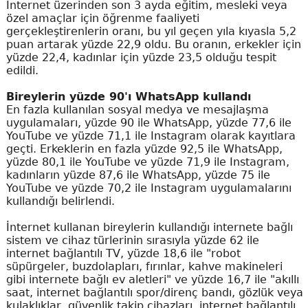
İnternet üzerinden son 3 ayda eğitim, mesleki veya
özel amaçlar için öğrenme faaliyeti
gerçekleştirenlerin oranı, bu yıl geçen yıla kıyasla 5,2
puan artarak yüzde 22,9 oldu. Bu oranın, erkekler için
yüzde 22,4, kadınlar için yüzde 23,5 olduğu tespit
edildi.
Bireylerin yüzde 90'ı WhatsApp kullandı
En fazla kullanılan sosyal medya ve mesajlaşma
uygulamaları, yüzde 90 ile WhatsApp, yüzde 77,6 ile
YouTube ve yüzde 71,1 ile Instagram olarak kayıtlara
geçti. Erkeklerin en fazla yüzde 92,5 ile WhatsApp,
yüzde 80,1 ile YouTube ve yüzde 71,9 ile Instagram,
kadınların yüzde 87,6 ile WhatsApp, yüzde 75 ile
YouTube ve yüzde 70,2 ile Instagram uygulamalarını
kullandığı belirlendi.
İnternet kullanan bireylerin kullandığı internete bağlı
sistem ve cihaz türlerinin sırasıyla yüzde 62 ile
internet bağlantılı TV, yüzde 18,6 ile "robot
süpürgeler, buzdolapları, fırınlar, kahve makineleri
gibi internete bağlı ev aletleri" ve yüzde 16,7 ile "akıllı
saat, internet bağlantılı spor/direnç bandı, gözlük veya
kulaklıklar, güvenlik takip cihazları, internet bağlantılı