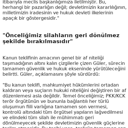
itibarıyla meclis başkanlığımıza iletilmiştir. Bu,
herhangi bir pazarlığın değil; devletimizin kararlılığının,
milletimizin iradesinin ve hukuk devleti ilkelerinin
apaçık bir göstergesidir."
"Önceliğimiz silahların geri dönülmez
şekilde bırakılmasıdır"
Kanun teklifinin amacının genel bir af niteliği
taşımadığının altını kalın çizgilerle çizen Güler, sürecin
tamamen güvenlik ve hukuk ekseninde yürütüleceğini
belirtti. Güler, açıklamasını şöyle sürdürdü:
"Bu kanun teklifi, mahkumiyet hükümlerini ortadan
kaldıran veya suçların hukuki niteliğini değiştiren bir af
düzenlemesi asla değildir. Temel önceliğimiz; PKK/KCK
terör örgütünün ve bununla bağlantılı her türlü
oluşumun fiili varlığına tamamen son vermesi,
kontrolü altındaki tüm örgütsel yapıların lağvedilmesi
ve elindeki tüm silah ile mühimmatı geri
dönülmeyecek şekilde devletimizin güvenlik güçlerine