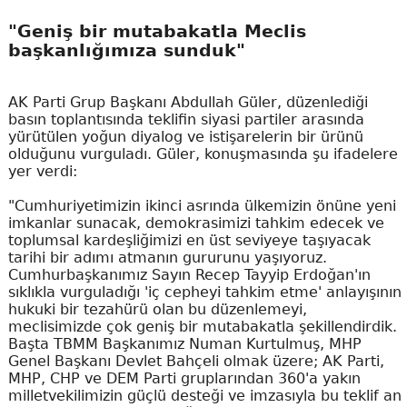
"Geniş bir mutabakatla Meclis
başkanlığımıza sunduk"
AK Parti Grup Başkanı Abdullah Güler, düzenlediği
basın toplantısında teklifin siyasi partiler arasında
yürütülen yoğun diyalog ve istişarelerin bir ürünü
olduğunu vurguladı. Güler, konuşmasında şu ifadelere
yer verdi:
"Cumhuriyetimizin ikinci asrında ülkemizin önüne yeni
imkanlar sunacak, demokrasimizi tahkim edecek ve
toplumsal kardeşliğimizi en üst seviyeye taşıyacak
tarihi bir adımı atmanın gururunu yaşıyoruz.
Cumhurbaşkanımız Sayın Recep Tayyip Erdoğan'ın
sıklıkla vurguladığı 'iç cepheyi tahkim etme' anlayışının
hukuki bir tezahürü olan bu düzenlemeyi,
meclisimizde çok geniş bir mutabakatla şekillendirdik.
Başta TBMM Başkanımız Numan Kurtulmuş, MHP
Genel Başkanı Devlet Bahçeli olmak üzere; AK Parti,
MHP, CHP ve DEM Parti gruplarından 360'a yakın
milletvekilimizin güçlü desteği ve imzasıyla bu teklif an