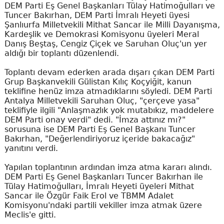
DEM Parti Eş Genel Başkanları Tülay Hatimoğulları ve
Tuncer Bakırhan, DEM Parti İmralı Heyeti üyesi
Şanlıurfa Milletvekili Mithat Sancar ile Milli Dayanışma,
Kardeşlik ve Demokrasi Komisyonu üyeleri Meral
Danış Beştaş, Cengiz Çiçek ve Saruhan Oluç'un yer
aldığı bir toplantı düzenlendi.
Toplantı devam ederken arada dışarı çıkan DEM Parti
Grup Başkanvekili Gülistan Kılıç Koçyiğit, kanun
teklifine henüz imza atmadıklarını söyledi. DEM Parti
Antalya Milletvekili Saruhan Oluç, "çerçeve yasa"
teklifiyle ilgili "Anlaşmazlık yok mutabıkız, maddelere
DEM Parti onay verdi" dedi. "İmza attınız mı?"
sorusuna ise DEM Parti Eş Genel Başkanı Tuncer
Bakırhan, "Değerlendiriyoruz içeride bakacağız"
yanıtını verdi.
Yapılan toplantının ardından imza atma kararı alındı.
DEM Parti Eş Genel Başkanları Tuncer Bakırhan ile
Tülay Hatimoğulları, İmralı Heyeti üyeleri Mithat
Sancar ile Özgür Faik Erol ve TBMM Adalet
Komisyonu'ndaki partili vekiller imza atmak üzere
Meclis'e gitti.