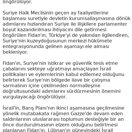
öngörülüyor.
Suriye Halk Meclisinin geçen ay faaliyetlerine
başlaması suretiyle devletin kurumsallaşmasına dönük
adımlarını hızlandıran Suriye ile ilişkilere parlamenter
boyut kazandırılması ihtiyacını dile getirmesi
öngörülen Fidan'ın, Türkiye'yi de yakından ilgilendiren,
Suriye'nin kuzeydoğusunun merkezi hükümete
entegrasyonunda gelinen aşamayı ele alması
bekleniyor.
Fidan'ın, Suriye'nin istikrar ve güvenlik tesis etme
çabalarını sekteye uğratmayı amaçlayan İsrail
politikaları ve eylemlerinin kabul edilemez olduğunu
belirterek Suriye'nin bölgede ilave bir çatışma
sarmalının içine çekilmeden normalleşme
doğrultusundaki adımlarını sürdürmesinin önemini
vurgulayacağı öngörülüyor.
İsrail'in, Barış Planı'nın ikinci aşamasına geçilmesine
yönelik mutabakata rağmen Gazze'de devam eden
saldırılarının uluslararası toplumun desteğiyle bir an
önce durdurulmasının elzem olduğunu belirtmesi
planlanan Fidan'ın, Lübnan'ın güneyindeki İsrail