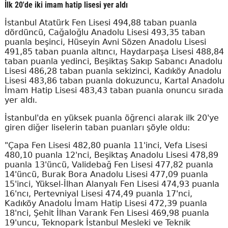
İlk 20'de iki imam hatip lisesi yer aldı
İstanbul Atatürk Fen Lisesi 494,88 taban puanla
dördüncü, Cağaloğlu Anadolu Lisesi 493,35 taban
puanla beşinci, Hüseyin Avni Sözen Anadolu Lisesi
491,85 taban puanla altıncı, Haydarpaşa Lisesi 488,84
taban puanla yedinci, Beşiktaş Sakıp Sabancı Anadolu
Lisesi 486,28 taban puanla sekizinci, Kadıköy Anadolu
Lisesi 483,86 taban puanla dokuzuncu, Kartal Anadolu
İmam Hatip Lisesi 483,43 taban puanla onuncu sırada
yer aldı.
İstanbul'da en yüksek puanla öğrenci alarak ilk 20'ye
giren diğer liselerin taban puanları şöyle oldu:
"Çapa Fen Lisesi 482,80 puanla 11'inci, Vefa Lisesi
480,10 puanla 12'nci, Beşiktaş Anadolu Lisesi 478,89
puanla 13'üncü, Validebağ Fen Lisesi 477,82 puanla
14'üncü, Burak Bora Anadolu Lisesi 477,09 puanla
15'inci, Yüksel-İlhan Alanyalı Fen Lisesi 474,93 puanla
16'ncı, Pertevniyal Lisesi 474,49 puanla 17'nci,
Kadıköy Anadolu İmam Hatip Lisesi 472,39 puanla
18'nci, Şehit İlhan Varank Fen Lisesi 469,98 puanla
19'uncu, Teknopark İstanbul Mesleki ve Teknik