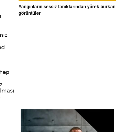
Yangınların sessiz tanıklarından yürek burkan
görüntüler
ı
mız
nci
 hep
z.
olması
e