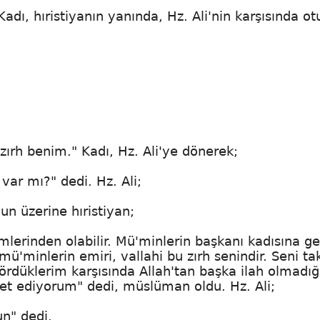
Kadı, hıristiyanın yanında, Hz. Ali'nin karşısında ot
ırh benim." Kadı, Hz. Ali'ye dönerek;
var mı?" dedi. Hz. Ali;
un üzerine hıristiyan;
rinden olabilir. Mü'minlerin başkanı kadısına gel
'minlerin emiri, vallahi bu zırh senindir. Seni ta
rdüklerim karşısında Allah'tan başka ilah olmadığ
 ediyorum" dedi, müslüman oldu. Hz. Ali;
n" dedi.