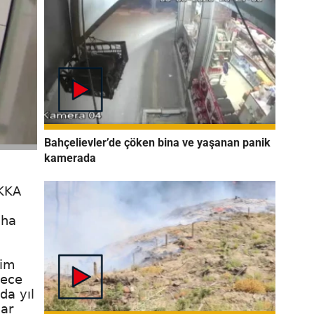
Bahçelievler’de çöken bina ve yaşanan panik
kamerada
KKKA
aha
zim
dece
da yıl
lar