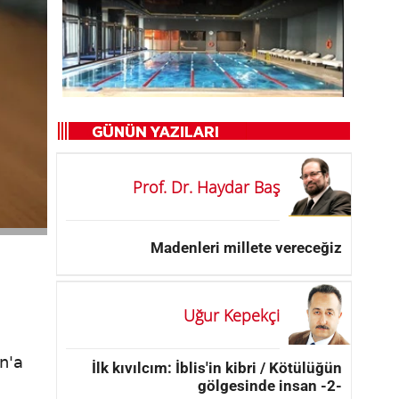
Prof. Dr. Haydar Baş
Madenleri millete vereceğiz
Uğur Kepekçi
n'a
İlk kıvılcım: İblis'in kibri / Kötülüğün
gölgesinde insan -2-