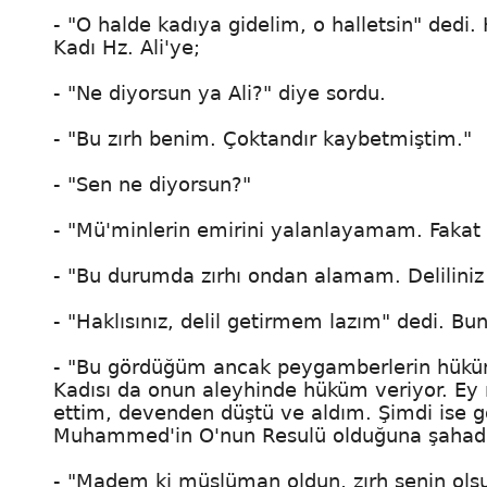
- "O halde kadıya gidelim, o halletsin" dedi. 
Kadı Hz. Ali'ye;
- "Ne diyorsun ya Ali?" diye sordu.
- "Bu zırh benim. Çoktandır kaybetmiştim."
- "Sen ne diyorsun?"
- "Mü'minlerin emirini yalanlayamam. Fakat z
- "Bu durumda zırhı ondan alamam. Deliliniz 
- "Haklısınız, delil getirmem lazım" dedi. Bun
- "Bu gördüğüm ancak peygamberlerin hükümle
Kadısı da onun aleyhinde hüküm veriyor. Ey mü
ettim, devenden düştü ve aldım. Şimdi ise gö
Muhammed'in O'nun Resulü olduğuna şahadet
- "Madem ki müslüman oldun, zırh senin olsu