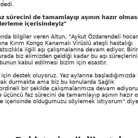
dedi.
 faz sürecini de tamamlayıp aşının hazır olmas
ilerleme içerisindeyiz"
nda bilgiler veren Altun, "Aykut Özdarendeli hoca
rına Kırım Kongo Kanamalı Virüslü ateşli hastalığı
ızlıkla ilgili aşı çalışmalarına devam ediyor. Biri
urada biz elimizden geldiği kadar bu aşı süreçlerini
bunun kabul edilmesi bizim için esastır.
 için destek oluyoruz. Yaz aylarına başladığımızda
arak durmakta ama biz bu konularda Sağlık
rdineli bir şekilde çalışmalarımıza devam ediyoru
ve üçüncü faz sürecini de tamamlayıp aşının hazır 
leme içerisinde olduğumuzu söylemek istiyorum" diy