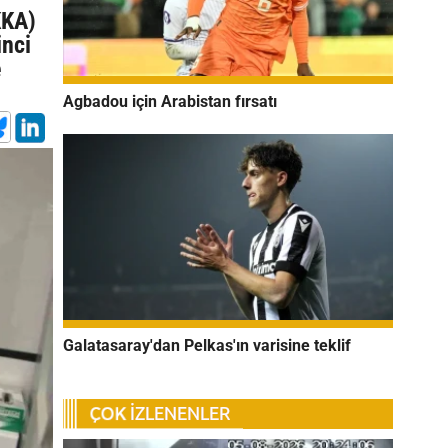
KKA)
inci
e
Agbadou için Arabistan fırsatı
Galatasaray'dan Pelkas'ın varisine teklif