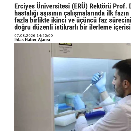
Erciyes Üniversitesi (ERÜ) Rektörü Prof. 
hastalığı aşısının çalışmalarında ilk faz
fazla birlikte ikinci ve üçüncü faz süreci
doğru düzenli istikrarlı bir ilerleme içeris
07.08.2026 14:20:00
İhlas Haber Ajansı