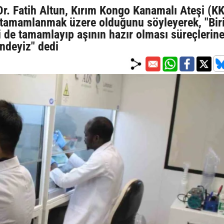
Dr. Fatih Altun, Kırım Kongo Kanamalı Ateşi (K
ın tamamlanmak üzere olduğunu söyleyerek, "Bir
ni de tamamlayıp aşının hazır olması süreçlerin
indeyiz" dedi