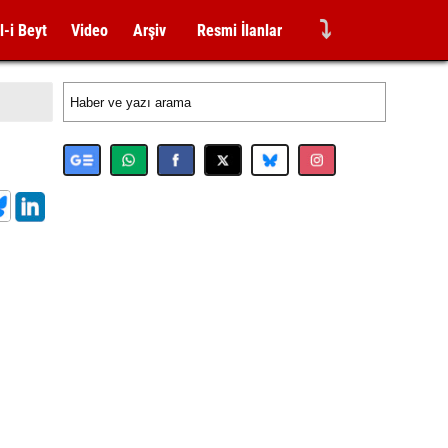
⤵
l-i Beyt
Video
Arşiv
Resmi İlanlar