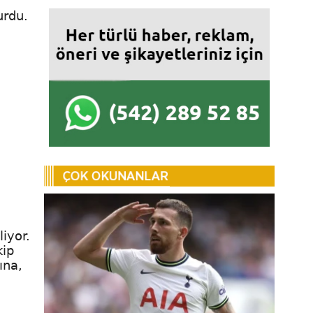
urdu.
iyor.
kip
ına,