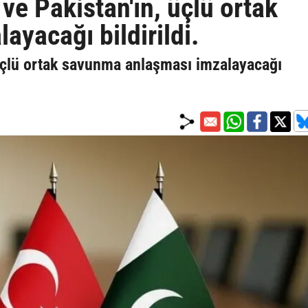
ve Pakistan'ın, üçlü ortak
yacağı bildirildi.
 üçlü ortak savunma anlaşması imzalayacağı