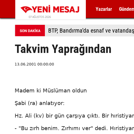
Yazarlar
Günde
07 AĞUSTOS 2026
BTP, Bandırma’da esnaf ve vatandaş
Takvim Yaprağından
13.06.2001 00:00:00
Madem ki Müslüman oldun
Şabi (ra) anlatıyor:
Hz. Ali (kv) bir gün çarşıya çıktı. Bir hıristiya
- "Bu zırh benim. Zırhımı ver" dedi. Hıristiy