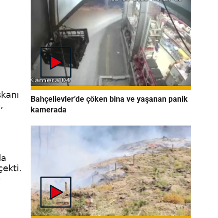
şkanı
Bahçelievler’de çöken bina ve yaşanan panik
,
kamerada
da
ekti.
e