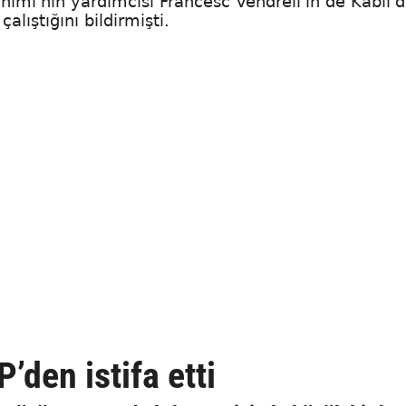
himi'nin yardımcısı Francesc Vendrell'in de Kabil'd
alıştığını bildirmişti.
den istifa etti