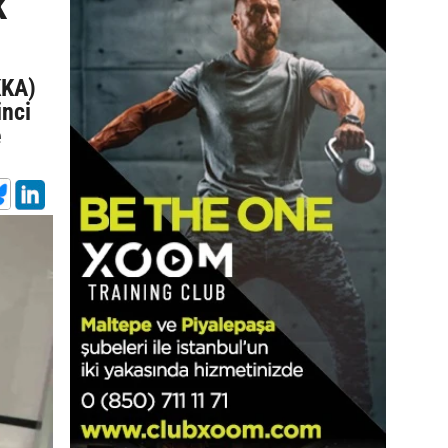
k
KKA)
inci
e