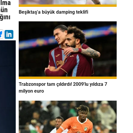
ılma
nün
Beşiktaş'a büyük damping teklifi
ğını
Trabzonspor tam çıldırdı! 2009'lu yıldıza 7
milyon euro