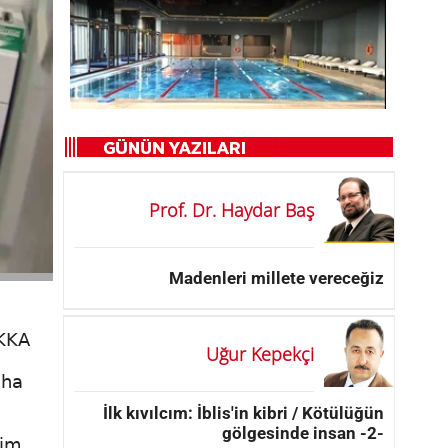
Prof. Dr. Haydar Baş
Madenleri millete vereceğiz
KKKA
Uğur Kepekçi
aha
İlk kıvılcım: İblis'in kibri / Kötülüğün
gölgesinde insan -2-
zim