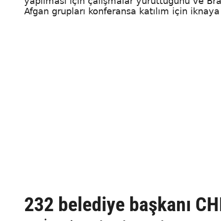
yapılması için çalışmalar yürüttüğünü ve Bra
Afgan grupları konferansa katılım için iknaya ç
232 belediye başkanı CHP’