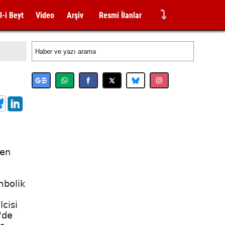
⤵
l-i Beyt
Video
Arşiv
Resmi İlanlar
nen
,
mbolik
lcisi
'de