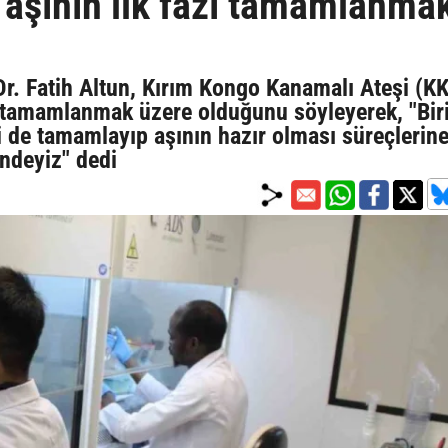
 aşının ilk fazı tamamlanma
Dr. Fatih Altun, Kırım Kongo Kanamalı Ateşi (K
ın tamamlanmak üzere olduğunu söyleyerek, "Bir
ni de tamamlayıp aşının hazır olması süreçlerin
indeyiz" dedi