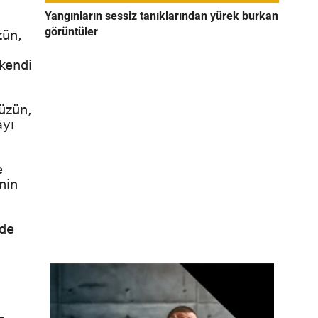
Yangınların sessiz tanıklarından yürek burkan
görüntüler
zün,
 kendi
üzün,
ayı
e
nin
rde