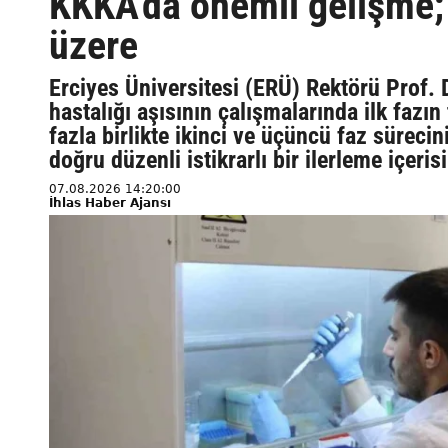
KKKA'da önemli gelişme;
üzere
Erciyes Üniversitesi (ERÜ) Rektörü Prof. 
hastalığı aşısının çalışmalarında ilk faz
fazla birlikte ikinci ve üçüncü faz süreci
doğru düzenli istikrarlı bir ilerleme içeris
07.08.2026 14:20:00
İhlas Haber Ajansı