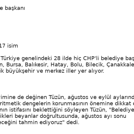
ye başkanı
17 isim
Türkiye genelindeki 28 ilde hiç CHP'li belediye ba
ın, Bursa, Balıkesir, Hatay, Bolu, Bilecik, Çanakkale
k büyükşehir ve merkez iller yer alıyor.
vimine de değinen Tüzün, ağustos ve eylül ayların
aritmetik dengelerin korunmasının önemine dikkat ç
nın istifasını beklettiğini söyleyen Tüzün, "Belediy
tikleri beyanlar doğrultusunda, ağustos ayı sonu
çeceğini tahmin ediyoruz" dedi.