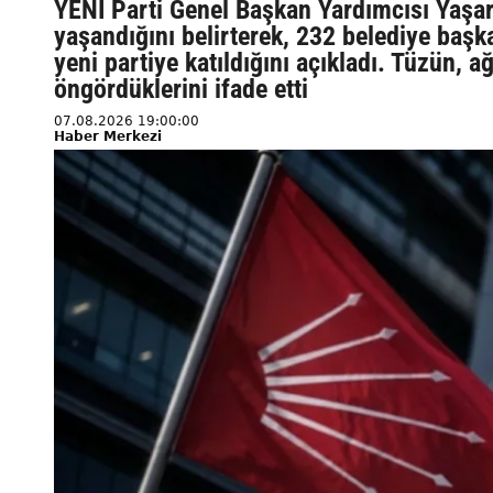
YENİ Parti Genel Başkan Yardımcısı Yaşar
yaşandığını belirterek, 232 belediye başk
yeni partiye katıldığını açıkladı. Tüzün, 
öngördüklerini ifade etti
07.08.2026 19:00:00
Haber Merkezi