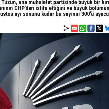
 Tüzün, ana muhalefet partisinde büyük bir kır
anının CHP'den istifa ettiğini ve büyük bölümü
ağustos ayı sonuna kadar bu sayının 300'ü aşaca