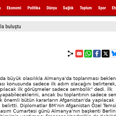
m
Ekonomi
Politika
Dünya
Sağlık
Toplum
Spor
Eh
la buluştu
da büyük olasılıkla Almanya'da toplanması bekle
sı konusunda sadece ilk adım olacağını belirterek
pılacak ilk görüşmeler sadece sembolik" dedi. İlk
) yapabileceklerini, ancak bu toplantının sadece se
k önemli bütün kararların Afganistan'da yapılacak
a belirtti. Diplomatlar BM'nin Afganistan Özel Temsi
Kasım Cumartesi günü Almanya'nın başkenti Berlin