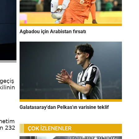
Agbadou için Arabistan fırsatı
 geçiş
ilinin
Galatasaray'dan Pelkas'ın varisine teklif
önetim
en 232