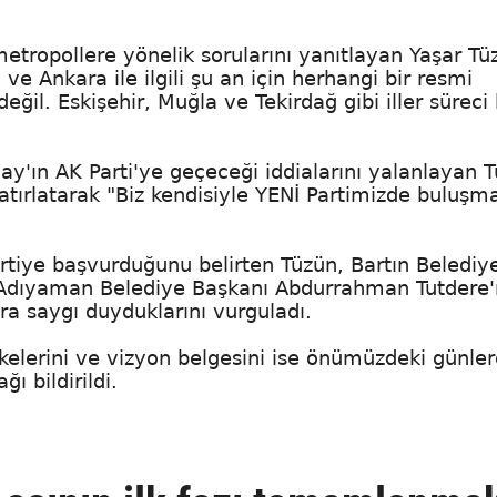
metropollere yönelik sorularını yanıtlayan Yaşar Tü
ve Ankara ile ilgili şu an için herhangi bir resmi
il. Eskişehir, Muğla ve Tekirdağ gibi iller süreci
y'ın AK Parti'ye geçeceği iddialarını yalanlayan T
hatırlatarak "Biz kendisiyle YENİ Partimizde buluşm
artiye başvurduğunu belirten Tüzün, Bartın Belediy
, Adıyaman Belediye Başkanı Abdurrahman Tutdere'
ra saygı duyduklarını vurguladı.
lkelerini ve vizyon belgesini ise önümüzdeki günle
 bildirildi.