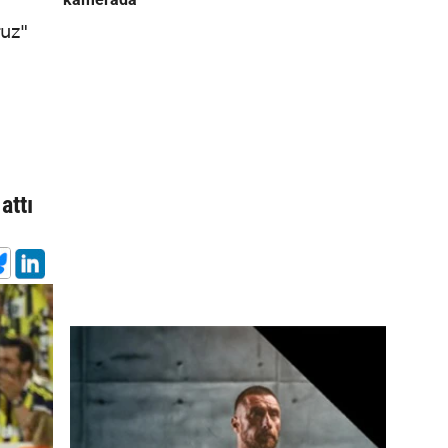
uz"
attı