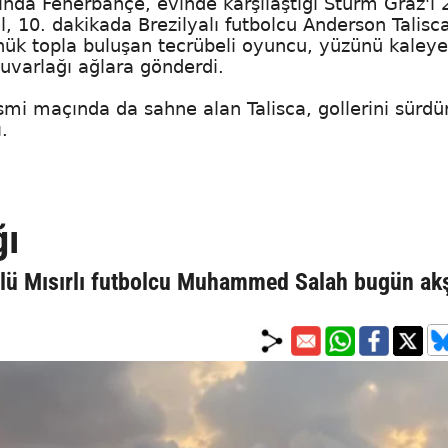
nda Fenerbahçe, evinde karşılaştığı Sturm Graz'ı 
ol, 10. dakikada Brezilyalı futbolcu Anderson Talisc
önük topla buluşan tecrübeli oyuncu, yüzünü kaleye
uvarlağı ağlara gönderdi.
esmi maçında da sahne alan Talisca, gollerini sürdü
.
ğı
ünlü Mısırlı futbolcu Muhammed Salah bugün a