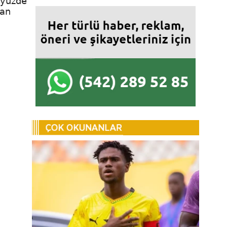
n yüzde
tan