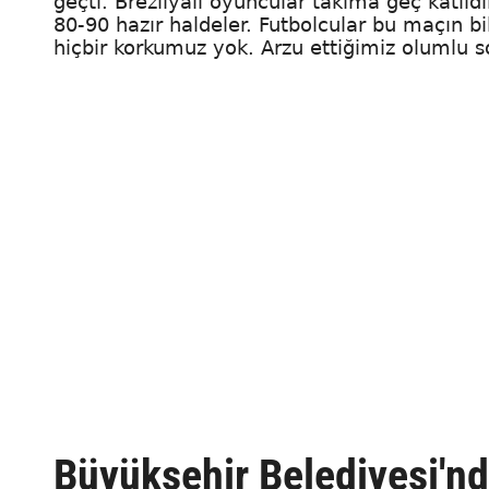
geçti. Brezilyalı oyuncular takıma geç katıldı
80-90 hazır haldeler. Futbolcular bu maçın bi
hiçbir korkumuz yok. Arzu ettiğimiz olumlu s
Büyükşehir Belediyesi'n