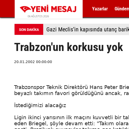
Yazarlar
Günde
06 AĞUSTOS 2026
Güvenpark'ta direniş 25. günde
Trabzon'un korkusu yok
20.01.2002 00:00:00
Trabzonspor Teknik Direktörü Hans Peter Brie
beyazlı takımın favori görüldüğünü ancak, rak
İstediğimizi alacağız
Ligin ikinci yarısının ilk maçını kuvvetli bir 
eden Briegel, şöyle devam etti: "Takım ol