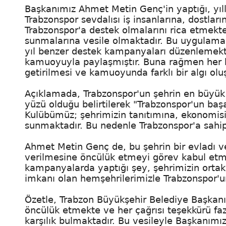
Başkanımız Ahmet Metin Genç'in yaptığı, yıll
Trabzonspor sevdalısı iş insanlarına, dostlar
Trabzonspor'a destek olmalarını rica etmekte
sunmalarına vesile olmaktadır. Bu uygulama i
yıl benzer destek kampanyaları düzenlemekte
kamuoyuyla paylaşmıştır. Buna rağmen her
getirilmesi ve kamuoyunda farklı bir algı oluş
Açıklamada, Trabzonspor'un şehrin en büyük
yüzü olduğu belirtilerek "Trabzonspor'un başa
Kulübümüz; şehrimizin tanıtımına, ekonomisi
sunmaktadır. Bu nedenle Trabzonspor'a sahip
Ahmet Metin Genç de, bu şehrin bir evladı v
verilmesine öncülük etmeyi görev kabul etm
kampanyalarda yaptığı şey, şehrimizin orta
imkanı olan hemşehrilerimizle Trabzonspor'
Özetle, Trabzon Büyükşehir Belediye Başka
öncülük etmekte ve her çağrısı teşekkürü fa
karşılık bulmaktadır. Bu vesileyle Başkanım