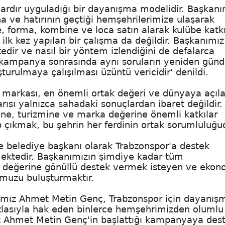
ardır uyguladığı bir dayanışma modelidir. Başkanı
ına ve hatırının geçtiği hemşehrilerimize ulaşarak
, forma, kombine ve loca satın alarak kulübe katk
lk kez yapılan bir çalışma da değildir. Başkanımız
dir ve nasıl bir yöntem izlendiğini de defalarca
 kampanya sonrasında aynı soruların yeniden gü
turulmaya çalışılması üzüntü vericidir' denildi.
 markası, en önemli ortak değeri ve dünyaya açıl
rısı yalnızca sahadaki sonuçlardan ibaret değildir.
ne, turizmine ve marka değerine önemli katkılar
 çıkmak, bu şehrin her ferdinin ortak sorumluluğu
e belediye başkanı olarak Trabzonspor'a destek
ektedir. Başkanımızın şimdiye kadar tüm
k değerine gönüllü destek vermek isteyen ve ekon
umuzu buluşturmaktır.
nımız Ahmet Metin Genç, Trabzonspor için dayanış
zlasıyla hak eden binlerce hemşehrimizden olumlu
ız Ahmet Metin Genç'in başlattığı kampanyaya des