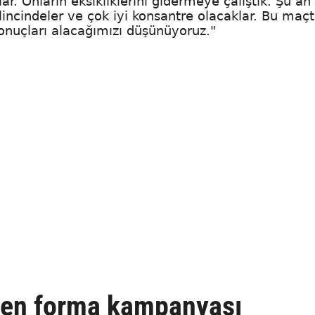
lar. Onların eksikliklerini gidermeye çalıştık. Şu a
lincindeler ve çok iyi konsantre olacaklar. Bu maç
onuçları alacağımızı düşünüyoruz."
den forma kampanyası