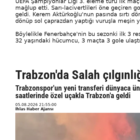
UEFA Şampiyonlar Ligi 3. eleme turu ilk maçı
mağlup etti. Sarı-lacivertlileri öne geçiren g
geldi. Kerem Aktürkoğlu'nun pasında sırtı d
dönüp sol çaprazdan yaptığı vuruşla meşin y
Böylelikle Fenerbahçe'nin bu sezonki ilk 3 r
32 yaşındaki hücumcu, 3 maçta 3 gole ulaştı
Trabzon'da Salah çılgınlı
Trabzonspor'un yeni transferi dünyaca 
saatlerinde özel uçakla Trabzon'a geldi
05.08.2026 21:55:00
İhlas Haber Ajansı