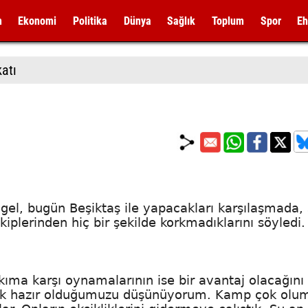
m
Ekonomi
Politika
Dünya
Sağlık
Toplum
Spor
Eh
gel, bugün Beşiktaş ile yapacakları karşılaşmada, 
iplerinden hiç bir şekilde korkmadıklarını söyledi.
takıma karşı oynamalarının ise bir avantaj olacağını
arak hazır olduğumuzu düşünüyorum. Kamp çok olu