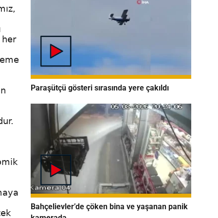
mız,
ı
 her
ndeme
Paraşütçü gösteri sırasında yere çakıldı
an
dur.
omik
maya
Bahçelievler’de çöken bina ve yaşanan panik
tek
kamerada