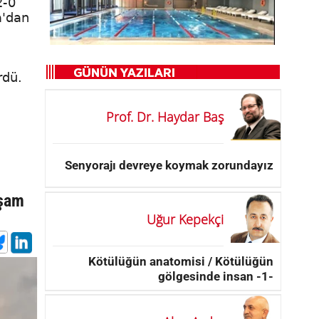
2-0
a'dan
rdü.
Prof. Dr. Haydar Baş
Senyorajı devreye koymak zorundayız
kşam
Uğur Kepekçi
Kötülüğün anatomisi / Kötülüğün
gölgesinde insan -1-