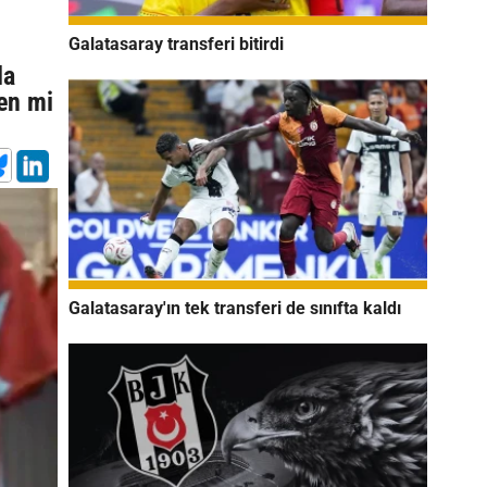
Galatasaray transferi bitirdi
la
en mi
Galatasaray'ın tek transferi de sınıfta kaldı