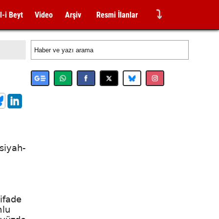
⤵
l-i Beyt
Video
Arşiv
Resmi İlanlar
siyah-
 ifade
mlu