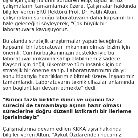
aşısı için çalışmalarını sürdüren ekip, aşıda ilk faz
çalışmalarını tamamlamak üzere. Çalışmalar hakkında
bilgiler veren ERÜ Rektörü Prof. Dr. Fatih Altun,
çalışmaların sürdüğü laboratuvarın daha kapsamlı bir
hale geleceğini söyleyerek, "Çok büyük bir
laboratuvara kavuşuyoruz.
Bu alanda stratejik araştırmalar yapabileceğimiz
kapsamlı bir laboratuvar imkanının olması bizim için
önemli. Cumhurbaşkanımızın destekleriyle bu
laboratuvar imkanına sahip olabilmemiz sadece
Kayseri için değil, ülkemiz ve tüm insanlık için de
stratejik bir öneme sahip. Laboratuvarımızın da yıl
sonu itibarıyla hazırlıklarımız bitmek üzere. İnşaatımız
tamamlandı. Laboratuvarın teknik cihazlar anlamında
son bağlantıları devam etmekte" dedi.
"Birinci fazla birlikte ikinci ve üçüncü faz
sürecini de tamamlayıp aşının hazır olması
süreçlerine doğru düzenli istikrarlı bir ilerleme
içerisindeyiz"
Çalışmalarına devam edilen KKKA aşısı hakkında
bilgiler veren Altun, "Aykut Özdarendeli hocamız