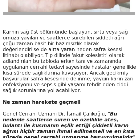
Karnın sağ üst bölümünde başlayan, sırta veya sağ
omuza yayılan ve saatlerce sürebilen şiddetli ağrı
çoğu zaman basit bir hazımsızlık olarak
değerlendirilse de altta yatan neden safra kesesi
iltihabı olabiliyor. Tıp dilinde 'akut kolesistit' olarak
adlandırılan bu tabloda erken tanı ve zamanında
uygulanan cerrahi tedavi sayesinde hastalar genellikle
kısa sürede sağlıklarına kavuşuyor. Ancak gecikmiş
başvurular safra kesesinde delinme, yaygın karın zarı
enfeksiyonu ve sepsis gibi yaşamı tehdit eden ciddi
sağlık sorunlarına yol açabiliyor.
Ne zaman harekete geçmeli
Genel Cerrahi Uzmanı Dr. İsmail Çalıkoğlu, "
Bu
nedenle saatlerce süren ve özellikle ateş,
bulantı ile kusmanın eşlik ettiği şiddetli karın
ağrısı hiçbir zaman ihmal edilmemeli ve en kısa
sürede genel cerrahi uzmanına başvurulmalıdır
"