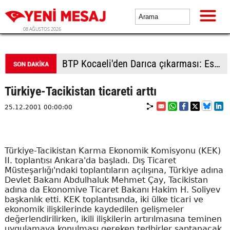
08 AĞUSTOS 2026
BTP kadrolarından Çorlu'da saha çalışması: Vatandaşlardan yoğun ilgi
Türkiye-Tacikistan ticareti arttı
25.12.2001 00:00:00
Türkiye-Tacikistan Karma Ekonomik Komisyonu (KEK)
II. toplantısı Ankara'da başladı. Dış Ticaret
Müsteşarlığı'ndaki toplantıların açılışına, Türkiye adına
Devlet Bakanı Abdulhaluk Mehmet Çay, Tacikistan
adına da Ekonomive Ticaret Bakanı Hakim H. Soliyev
başkanlık etti. KEK toplantısında, iki ülke ticari ve
ekonomik ilişkilerinde kaydedilen gelişmeler
değerlendirilirken, ikili ilişkilerin artırılmasına teminen
uygulamaya konulması gereken tedbirler saptanacak.