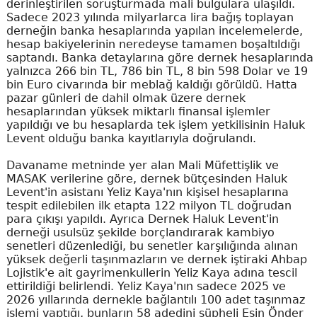
derinleştirilen soruşturmada mali bulgulara ulaşıldı.
Sadece 2023 yılında milyarlarca lira bağış toplayan
derneğin banka hesaplarında yapılan incelemelerde,
hesap bakiyelerinin neredeyse tamamen boşaltıldığı
saptandı. Banka detaylarına göre dernek hesaplarında
yalnızca 266 bin TL, 786 bin TL, 8 bin 598 Dolar ve 19
bin Euro civarında bir meblağ kaldığı görüldü. Hatta
pazar günleri de dahil olmak üzere dernek
hesaplarından yüksek miktarlı finansal işlemler
yapıldığı ve bu hesaplarda tek işlem yetkilisinin Haluk
Levent olduğu banka kayıtlarıyla doğrulandı.
Davaname metninde yer alan Mali Müfettişlik ve
MASAK verilerine göre, dernek bütçesinden Haluk
Levent'in asistanı Yeliz Kaya'nın kişisel hesaplarına
tespit edilebilen ilk etapta 122 milyon TL doğrudan
para çıkışı yapıldı. Ayrıca Dernek Haluk Levent'in
derneği usulsüz şekilde borçlandırarak kambiyo
senetleri düzenlediği, bu senetler karşılığında alınan
yüksek değerli taşınmazların ve dernek iştiraki Ahbap
Lojistik'e ait gayrimenkullerin Yeliz Kaya adına tescil
ettirildiği belirlendi. Yeliz Kaya'nın sadece 2025 ve
2026 yıllarında dernekle bağlantılı 100 adet taşınmaz
işlemi yaptığı, bunların 58 adedini şüpheli Esin Önder