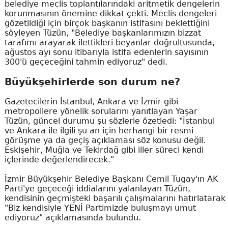
belediye meclis toplantılarındaki aritmetik dengelerin
korunmasının önemine dikkat çekti. Meclis dengeleri
gözetildiği için birçok başkanın istifasını beklettiğini
söyleyen Tüzün, "Belediye başkanlarımızın bizzat
tarafımı arayarak ilettikleri beyanlar doğrultusunda,
ağustos ayı sonu itibarıyla istifa edenlerin sayısının
300'ü geçeceğini tahmin ediyoruz" dedi.
Büyükşehirlerde son durum ne?
Gazetecilerin İstanbul, Ankara ve İzmir gibi
metropollere yönelik sorularını yanıtlayan Yaşar
Tüzün, güncel durumu şu sözlerle özetledi: "İstanbul
ve Ankara ile ilgili şu an için herhangi bir resmi
görüşme ya da geçiş açıklaması söz konusu değil.
Eskişehir, Muğla ve Tekirdağ gibi iller süreci kendi
içlerinde değerlendirecek."
İzmir Büyükşehir Belediye Başkanı Cemil Tugay'ın AK
Parti'ye geçeceği iddialarını yalanlayan Tüzün,
kendisinin geçmişteki başarılı çalışmalarını hatırlatarak
"Biz kendisiyle YENİ Partimizde buluşmayı umut
ediyoruz" açıklamasında bulundu.