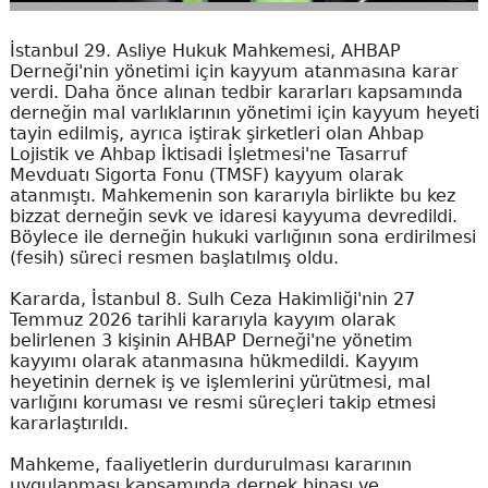
İstanbul 29. Asliye Hukuk Mahkemesi, AHBAP
Derneği'nin yönetimi için kayyum atanmasına karar
verdi. Daha önce alınan tedbir kararları kapsamında
derneğin mal varlıklarının yönetimi için kayyum heyeti
tayin edilmiş, ayrıca iştirak şirketleri olan Ahbap
Lojistik ve Ahbap İktisadi İşletmesi'ne Tasarruf
Mevduatı Sigorta Fonu (TMSF) kayyum olarak
atanmıştı. Mahkemenin son kararıyla birlikte bu kez
bizzat derneğin sevk ve idaresi kayyuma devredildi.
Böylece ile derneğin hukuki varlığının sona erdirilmesi
(fesih) süreci resmen başlatılmış oldu.
Kararda, İstanbul 8. Sulh Ceza Hakimliği'nin 27
Temmuz 2026 tarihli kararıyla kayyım olarak
belirlenen 3 kişinin AHBAP Derneği'ne yönetim
kayyımı olarak atanmasına hükmedildi. Kayyım
heyetinin dernek iş ve işlemlerini yürütmesi, mal
varlığını koruması ve resmi süreçleri takip etmesi
kararlaştırıldı.
Mahkeme, faaliyetlerin durdurulması kararının
uygulanması kapsamında dernek binası ve