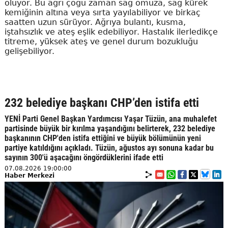
oluyor. Bu ağrı çoğu zaman sağ omuza, sağ kürek
kemiğinin altına veya sırta yayılabiliyor ve birkaç
saatten uzun sürüyor. Ağrıya bulantı, kusma,
iştahsızlık ve ateş eşlik edebiliyor. Hastalık ilerledikçe
titreme, yüksek ateş ve genel durum bozukluğu
gelişebiliyor.
232 belediye başkanı CHP’den istifa etti
YENİ Parti Genel Başkan Yardımcısı Yaşar Tüzün, ana muhalefet
partisinde büyük bir kırılma yaşandığını belirterek, 232 belediye
başkanının CHP'den istifa ettiğini ve büyük bölümünün yeni
partiye katıldığını açıkladı. Tüzün, ağustos ayı sonuna kadar bu
sayının 300'ü aşacağını öngördüklerini ifade etti
07.08.2026 19:00:00
Haber Merkezi