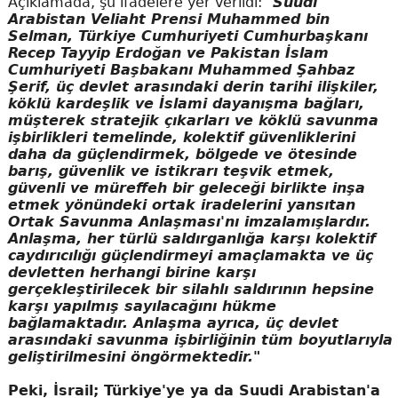
Açıklamada, şu ifadelere yer verildi: "
Suudi
Arabistan Veliaht Prensi Muhammed bin
Selman, Türkiye Cumhuriyeti Cumhurbaşkanı
Recep Tayyip Erdoğan ve Pakistan İslam
Cumhuriyeti Başbakanı Muhammed Şahbaz
Şerif, üç devlet arasındaki derin tarihi ilişkiler,
köklü kardeşlik ve İslami dayanışma bağları,
müşterek stratejik çıkarları ve köklü savunma
işbirlikleri temelinde, kolektif güvenliklerini
daha da güçlendirmek, bölgede ve ötesinde
barış, güvenlik ve istikrarı teşvik etmek,
güvenli ve müreffeh bir geleceği birlikte inşa
etmek yönündeki ortak iradelerini yansıtan
Ortak Savunma Anlaşması'nı imzalamışlardır.
Anlaşma, her türlü saldırganlığa karşı kolektif
caydırıcılığı güçlendirmeyi amaçlamakta ve üç
devletten herhangi birine karşı
gerçekleştirilecek bir silahlı saldırının hepsine
karşı yapılmış sayılacağını hükme
bağlamaktadır. Anlaşma ayrıca, üç devlet
arasındaki savunma işbirliğinin tüm boyutlarıyla
geliştirilmesini öngörmektedir."
Peki, İsrail; Türkiye'ye ya da Suudi Arabistan'a