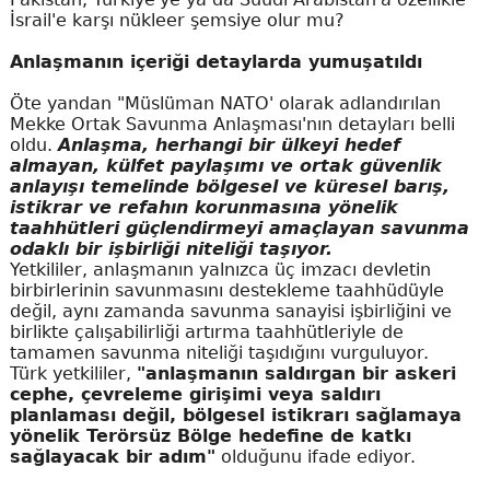
İsrail'e karşı nükleer şemsiye olur mu?
Anlaşmanın içeriği detaylarda yumuşatıldı
Öte yandan "Müslüman NATO' olarak adlandırılan
Mekke Ortak Savunma Anlaşması'nın detayları belli
oldu.
Anlaşma, herhangi bir ülkeyi hedef
almayan, külfet paylaşımı ve ortak güvenlik
anlayışı temelinde bölgesel ve küresel barış,
istikrar ve refahın korunmasına yönelik
taahhütleri güçlendirmeyi amaçlayan savunma
odaklı bir işbirliği niteliği taşıyor.
Yetkililer, anlaşmanın yalnızca üç imzacı devletin
birbirlerinin savunmasını destekleme taahhüdüyle
değil, aynı zamanda savunma sanayisi işbirliğini ve
birlikte çalışabilirliği artırma taahhütleriyle de
tamamen savunma niteliği taşıdığını vurguluyor.
Türk yetkililer,
"anlaşmanın saldırgan bir askeri
cephe, çevreleme girişimi veya saldırı
planlaması değil, bölgesel istikrarı sağlamaya
yönelik Terörsüz Bölge hedefine de katkı
sağlayacak bir adım"
olduğunu ifade ediyor.