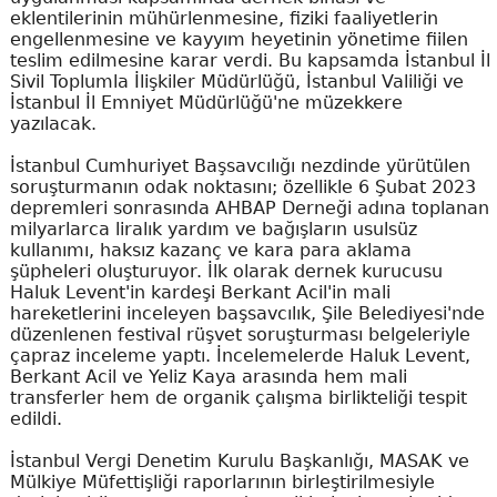
eklentilerinin mühürlenmesine, fiziki faaliyetlerin
engellenmesine ve kayyım heyetinin yönetime fiilen
teslim edilmesine karar verdi. Bu kapsamda İstanbul İl
Sivil Toplumla İlişkiler Müdürlüğü, İstanbul Valiliği ve
İstanbul İl Emniyet Müdürlüğü'ne müzekkere
yazılacak.
İstanbul Cumhuriyet Başsavcılığı nezdinde yürütülen
soruşturmanın odak noktasını; özellikle 6 Şubat 2023
depremleri sonrasında AHBAP Derneği adına toplanan
milyarlarca liralık yardım ve bağışların usulsüz
kullanımı, haksız kazanç ve kara para aklama
şüpheleri oluşturuyor. İlk olarak dernek kurucusu
Haluk Levent'in kardeşi Berkant Acil'in mali
hareketlerini inceleyen başsavcılık, Şile Belediyesi'nde
düzenlenen festival rüşvet soruşturması belgeleriyle
çapraz inceleme yaptı. İncelemelerde Haluk Levent,
Berkant Acil ve Yeliz Kaya arasında hem mali
transferler hem de organik çalışma birlikteliği tespit
edildi.
İstanbul Vergi Denetim Kurulu Başkanlığı, MASAK ve
Mülkiye Müfettişliği raporlarının birleştirilmesiyle