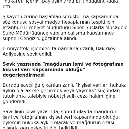
"hakaret" içerikli paylaşımlarda bulunduğunu iddia
etti.
Şikayet üzerine başlatılan soruşturma kapsamında,
söz konusu sosyal medya hesaplarının tespiti için
İstanbul İl Emniyet Müdürlüğü Siber Suçlarla Mücadele
Şube Müdürlüğünce yapılan çalışma kapsamında
şüpheli Cengiz Y. gözaltına alındı.
Emniyetteki işlemleri tamamlanan zanlı, Bakırköy
Adliyesine sevk edildi.
Sevk yazısında "mağdurun ismi ve fotoğrafının
kişisel veri kapsamında olduğu"
değerlendirmesi
Burada savcılığa çıkarılan zanlı, "kişisel verileri hukuka
aykırı olarak ele geçirmek veya yaymak" suçundan
tutuklama talebiyle nöbetçi sulh ceza hakimliğine
gönderildi.
Savcılığın sevk yazısında, somut olayda mağdurun
ismi ve fotoğrafının kişisel veri kapsamında olduğu,
eylemin hukuka aykırı olarak ve mağdurun rızası
dışında gerçekleştirildiği belirtildi.