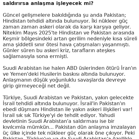
saldırırsa anlaşma işleyecek mi?
Güncel gelişmelere bakıldığında şu anda Pakistan;
Hindistan tehdidi altında bulunuyor. İki nükleer güç
zaman zaman askeri olarak da karşı karşıya geliyor.
Nitekim Mayıs 2025'te Hindistan ve Pakistan arasında
Keşmir bölgesindeki artan gerilim nedeniyle kısa süreli
ama şiddetli sınır ötesi hava çatışmaları yaşanmıştı.
Günler süren bu askeri kriz, tarafların ateşkes
sağlamasıyla sona ermişti.
Suudi Arabistan ise halen ABD üslerinden ötürü İran'ın
ve Yemen'deki Husilerin baskısı altında bulunuyor.
Anlaşmanın düşük yoğunluklu savaşlarda devreye
girip girmeyeceği net değil.
Türkiye, Suudi Arabistan ve Pakistan, yakın gelecekte
İsrail tehdidi altında bulunuyor. İsrail'in Pakistan'ın
ebedi düşmanı Hindistan ile yakın askeri ilişkileri var!
İsrail sık sık Türkiye'yi de tehdit ediyor. Yahudi
devletinin Suudi Arabistan'a saldırması ise bir
kıvılcımla mümkün... Pakistan dün anlaşma imzalayan
üç ülke içinde tek nükleer güç olarak öne çıkıyor. Peki
Pakistan, Türkiye'ye ya da Suudi Arabistan'a özellikle