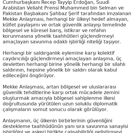
Cumhurbaşkanı Recep Tayyip Erdoğan, Suudi
Arabistan Veliaht Prensi Muhammed bin Selman ve
Pakistan Başbakanı Şahbaz Şerif tarafından imzalanan
Mekke Anlaşması, herhangi bir ülkeyi hedef almayan,
külfet paylaşımı ve ortak güvenlik anlayışı temelinde
bölgesel ve küresel barış, istikrar ve refahın
korunmasına yönelik taahhütleri güçlendirmeyi
amaçlayan savunma odaklı işbirliği niteliği taşıyor.
Herhangi bir saldırganlık eylemine karşı kolektif
caydırıcılığı güçlendirmeyi amaçlayan anlaşma, üç
devletten herhangi birine yönelik herhangi bir silahlı
saldırının, hepsine yönelik bir saldırı olarak kabul
edileceğini öngörüyor.
Mekke Anlaşması, artan bölgesel ve uluslararası
güvenlik tehditlerine karşı ortak mücadele zemini
oluşturmak amacıyla bölgesel sahiplenme ilkesi
doğrultusunda yürütülen uzun soluklu diplomatik
çalışmaların somut sonucu olarak görülüyor.
Anlaşmanın, üç ülkenin birbirlerinin güvenliğini
destekleme taahhüdünün yanı sıra savunma sanayisi
işbirliğini ve askeri birlikte çalışabilirliği geliştirmeyi