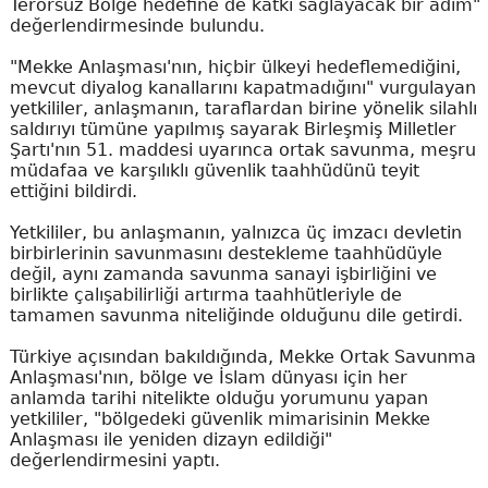
Terörsüz Bölge hedefine de katkı sağlayacak bir adım"
değerlendirmesinde bulundu.
"Mekke Anlaşması'nın, hiçbir ülkeyi hedeflemediğini,
mevcut diyalog kanallarını kapatmadığını" vurgulayan
yetkililer, anlaşmanın, taraflardan birine yönelik silahlı
saldırıyı tümüne yapılmış sayarak Birleşmiş Milletler
Şartı'nın 51. maddesi uyarınca ortak savunma, meşru
müdafaa ve karşılıklı güvenlik taahhüdünü teyit
ettiğini bildirdi.
Yetkililer, bu anlaşmanın, yalnızca üç imzacı devletin
birbirlerinin savunmasını destekleme taahhüdüyle
değil, aynı zamanda savunma sanayi işbirliğini ve
birlikte çalışabilirliği artırma taahhütleriyle de
tamamen savunma niteliğinde olduğunu dile getirdi.
Türkiye açısından bakıldığında, Mekke Ortak Savunma
Anlaşması'nın, bölge ve İslam dünyası için her
anlamda tarihi nitelikte olduğu yorumunu yapan
yetkililer, "bölgedeki güvenlik mimarisinin Mekke
Anlaşması ile yeniden dizayn edildiği"
değerlendirmesini yaptı.