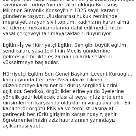
savunarak Türkiye'nin de taraf olduğu Birleşmiş
Milletler Güvenlik Konseyi'nin 1325 sayılı kararını
gündeme taşıyor. Uluslararası hukuk zemininde
meşruiyet arayan sivil toplum, kadınların karar alma
ve izleme mekanizmalarına dahil edilmediği hiçbir
yasal çerçeveyi tanımayacaklarını duyuruyor.
Eğitim-İş ve Hürriyetçi Eğitim Sen gibi büyük eğitim
sendikaları, yasa teklifinin Meclis gündemine
gelmesiyle birlikte eş zamanlı olarak seslerini
yükseltmeye başladılar.
Hürriyetçi Eğitim Sen Genel Başkanı Levent Kuruoğlu,
kamuoyunda Çerçeve Yasa olarak bilinen
düzenlemeye karşı net bir duruş sergilediklerini
açıkladı. Sendika, örgüt liderlerine ya da üyelerine
yönelik getirilebilecek olası af veya infaz erteleme
girişimlerinin karşısında olduklarını vurgulayarak, "Eli
kanlı terör örgütü PKK'ya ve terörist başına af
getirecek her türlü girişimin karşısındayız; şehit
öğretmenlerimizin aziz hatıralarının yanındayız"
açıklaması yaptı.