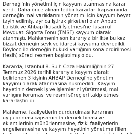
Derneği'nin yönetimi için kayyum atanmasına karar
verdi. Daha önce alınan tedbir kararları kapsamında
derneğin mal varlıklarının yönetimi için kayyum heyeti
tayin edilmiş, ayrıca iştirak şirketleri olan Ahbap
Lojistik ve Ahbap İktisadi İşletmesi'ne Tasarruf
Mevduatı Sigorta Fonu (TMSF) kayyum olarak
atanmıştı. Mahkemenin son kararıyla birlikte bu kez
bizzat derneğin sevk ve idaresi kayyuma devredildi.
Böylece ile derneğin hukuki varlığının sona erdirilmesi
(fesih) süreci resmen başlatılmış oldu.
Kararda, İstanbul 8. Sulh Ceza Hakimliği'nin 27
Temmuz 2026 tarihli kararıyla kayyım olarak
belirlenen 3 kişinin AHBAP Derneği'ne yönetim
kayyımı olarak atanmasına hükmedildi. Kayyım
heyetinin dernek iş ve işlemlerini yürütmesi, mal
varlığını koruması ve resmi süreçleri takip etmesi
kararlaştırıldı.
Mahkeme, faaliyetlerin durdurulması kararının
uygulanması kapsamında dernek binası ve
eklentilerinin mühürlenmesine, fiziki faaliyetlerin
engellenmesine ve kayyım heyetinin yönetime fiilen