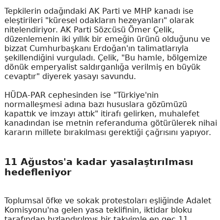
Tepkilerin odağındaki AK Parti ve MHP kanadı ise
eleştirileri "küresel odakların hezeyanları" olarak
nitelendiriyor. AK Parti Sözcüsü Ömer Çelik,
düzenlemenin iki yıllık bir emeğin ürünü olduğunu ve
bizzat Cumhurbaşkanı Erdoğan'ın talimatlarıyla
şekillendiğini vurguladı. Çelik, "Bu hamle, bölgemize
dönük emperyalist saldırganlığa verilmiş en büyük
cevaptır" diyerek yasayı savundu.
HÜDA-PAR cephesinden ise "Türkiye'nin
normalleşmesi adına bazı hususlara gözümüzü
kapattık ve imzayı attık" itirafı gelirken, muhalefet
kanadından ise metnin referanduma götürülerek nihai
kararın millete bırakılması gerektiği çağrısını yapıyor.
11 Ağustos'a kadar yasalaştırılması
hedefleniyor
Toplumsal öfke ve sokak protestoları eşliğinde Adalet
Komisyonu'na gelen yasa teklifinin, iktidar bloku
tarafından hızlandırılmış bir takvimle en geç 11