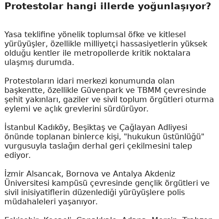
Protestolar hangi illerde yoğunlaşıyor?
Yasa teklifine yönelik toplumsal öfke ve kitlesel
yürüyüşler, özellikle milliyetçi hassasiyetlerin yüksek
olduğu kentler ile metropollerde kritik noktalara
ulaşmış durumda.
Protestoların idari merkezi konumunda olan
başkentte, özellikle Güvenpark ve TBMM çevresinde
şehit yakınları, gaziler ve sivil toplum örgütleri oturma
eylemi ve açlık grevlerini sürdürüyor.
İstanbul Kadıköy, Beşiktaş ve Çağlayan Adliyesi
önünde toplanan binlerce kişi, "hukukun üstünlüğü"
vurgusuyla taslağın derhal geri çekilmesini talep
ediyor.
İzmir Alsancak, Bornova ve Antalya Akdeniz
Üniversitesi kampüsü çevresinde gençlik örgütleri ve
sivil inisiyatiflerin düzenlediği yürüyüşlere polis
müdahaleleri yaşanıyor.