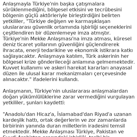
Anlaşmayla Türkiye'nin başka çatışmalara
sürüklenmediğini, bölgesel etkisini ve tecrübesini
bölgenin güçlü aktörleriyle birleştirdiğini belirten
yetkililer, "Türkiye değişen ve karmaşıklaşan
uluslararası güvenlik ortamında işbirliği seçeneklerini
çeşitlendiren bir düzenlemeye imza atmıştır.
Türkiye'nin Mekke Anlaşması'na imza atması, küresel
deniz ticaret yollarının güvenliğini güçlendirerek
ihracata, enerji tedarikine ve ekonomik istikrara katkı
sağlayacaktır. Anlaşmaya katılım, Türk askerinin her
bölgesel krize gönderileceği anlamına gelmemektedir.
Kuvvet kullanımı ve askeri harekat kararları anayasal
düzen ile ulusal karar mekanizmaları çerçevesinde
alınacaktır." ifadelerini kullandı.
Anlaşmanın, Türkiye'nin uluslararası anlaşmalardan
doğan yükümlülüklerine zarar vermediğini vurgulayan
yetkililer, şunları kaydetti:
"Anadolu'dan Hicaz'a, İslamabad'dan Riyad'a uzanan
kardeşlik hattı, ortak değerlerin ve zor zamanlarda
birbirinin yanında duran milletlerin iradesini temsil
etmektedir. Mekke Anlaşması Türkiye, Pakistan ve