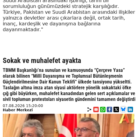
Suudi Arabistan arasındaki işbirliği, tarihi bir
sorumluluğun günümüzdeki stratejik karşılığıdır.
Türkiye, Pakistan ve Suudi Arabistan arasındaki ilişkiler
yalnızca devletler arası çıkarlara değil, ortak tarih,
inanç, kardeşlik ve dayanışma bağlarına
dayanmaktadır."
Sokak ve muhalefet ayakta
TBMM Başkanlığı’na sunulan ve kamuoyunda “Çerçeve Yasa”
olarak bilinen “Millî Dayanışma ve Toplumsal Bütünleşmenin
Güçlendirilmesine Dair Kanun Teklifi” ülkede tansiyonu yükseltti.
Taslağın altına imza atan siyasi aktörlere yönelik sokaktaki öfke
çığ gibi büyürken, muhalefet kanadından gelen sert açıklamalar ve
sivil toplumun protestoları siyasetin gündemini tamamen değiştirdi
07.08.2026 15:20:00
Haber Merkezi