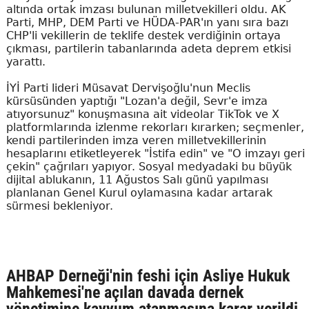
altında ortak imzası bulunan milletvekilleri oldu. AK
Parti, MHP, DEM Parti ve HÜDA-PAR'ın yanı sıra bazı
CHP'li vekillerin de teklife destek verdiğinin ortaya
çıkması, partilerin tabanlarında adeta deprem etkisi
yarattı.
İYİ Parti lideri Müsavat Dervişoğlu'nun Meclis
kürsüsünden yaptığı "Lozan'a değil, Sevr'e imza
atıyorsunuz" konuşmasına ait videolar TikTok ve X
platformlarında izlenme rekorları kırarken; seçmenler,
kendi partilerinden imza veren milletvekillerinin
hesaplarını etiketleyerek "İstifa edin" ve "O imzayı geri
çekin" çağrıları yapıyor. Sosyal medyadaki bu büyük
dijital ablukanın, 11 Ağustos Salı günü yapılması
planlanan Genel Kurul oylamasına kadar artarak
sürmesi bekleniyor.
AHBAP Derneği'nin feshi için Asliye Hukuk
Mahkemesi'ne açılan davada dernek