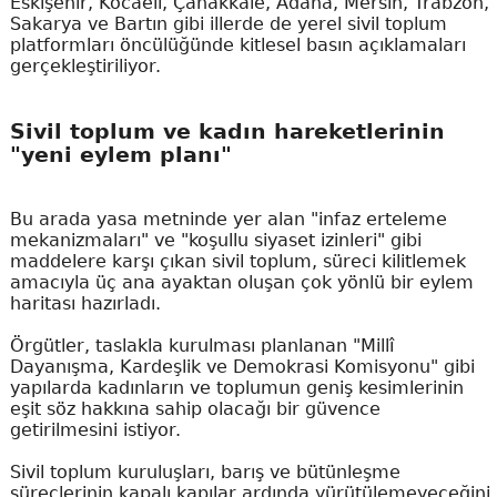
Eskişehir, Kocaeli, Çanakkale, Adana, Mersin, Trabzon,
Sakarya ve Bartın gibi illerde de yerel sivil toplum
platformları öncülüğünde kitlesel basın açıklamaları
gerçekleştiriliyor.
Sivil toplum ve kadın hareketlerinin
"yeni eylem planı"
Bu arada yasa metninde yer alan "infaz erteleme
mekanizmaları" ve "koşullu siyaset izinleri" gibi
maddelere karşı çıkan sivil toplum, süreci kilitlemek
amacıyla üç ana ayaktan oluşan çok yönlü bir eylem
haritası hazırladı.
Örgütler, taslakla kurulması planlanan "Millî
Dayanışma, Kardeşlik ve Demokrasi Komisyonu" gibi
yapılarda kadınların ve toplumun geniş kesimlerinin
eşit söz hakkına sahip olacağı bir güvence
getirilmesini istiyor.
Sivil toplum kuruluşları, barış ve bütünleşme
süreçlerinin kapalı kapılar ardında yürütülemeyeceğini