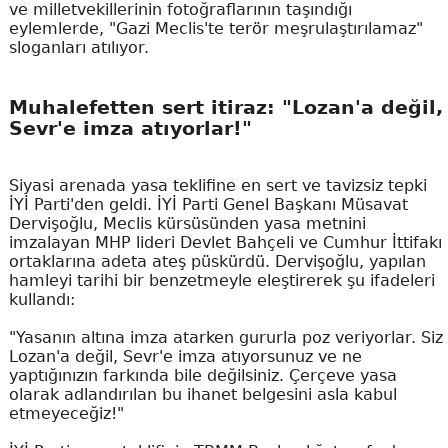
ve milletvekillerinin fotoğraflarının taşındığı
eylemlerde, "Gazi Meclis'te terör meşrulaştırılamaz"
sloganları atılıyor.
Muhalefetten sert itiraz: "Lozan'a değil,
Sevr'e imza atıyorlar!"
Siyasi arenada yasa teklifine en sert ve tavizsiz tepki
İYİ Parti'den geldi. İYİ Parti Genel Başkanı Müsavat
Dervişoğlu, Meclis kürsüsünden yasa metnini
imzalayan MHP lideri Devlet Bahçeli ve Cumhur İttifakı
ortaklarına adeta ateş püskürdü. Dervişoğlu, yapılan
hamleyi tarihi bir benzetmeyle eleştirerek şu ifadeleri
kullandı:
"Yasanın altına imza atarken gururla poz veriyorlar. Siz
Lozan'a değil, Sevr'e imza atıyorsunuz ve ne
yaptığınızın farkında bile değilsiniz. Çerçeve yasa
olarak adlandırılan bu ihanet belgesini asla kabul
etmeyeceğiz!"