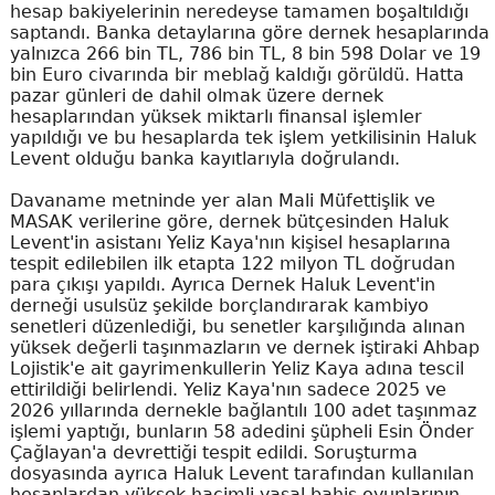
hesap bakiyelerinin neredeyse tamamen boşaltıldığı
saptandı. Banka detaylarına göre dernek hesaplarında
yalnızca 266 bin TL, 786 bin TL, 8 bin 598 Dolar ve 19
bin Euro civarında bir meblağ kaldığı görüldü. Hatta
pazar günleri de dahil olmak üzere dernek
hesaplarından yüksek miktarlı finansal işlemler
yapıldığı ve bu hesaplarda tek işlem yetkilisinin Haluk
Levent olduğu banka kayıtlarıyla doğrulandı.
Davaname metninde yer alan Mali Müfettişlik ve
MASAK verilerine göre, dernek bütçesinden Haluk
Levent'in asistanı Yeliz Kaya'nın kişisel hesaplarına
tespit edilebilen ilk etapta 122 milyon TL doğrudan
para çıkışı yapıldı. Ayrıca Dernek Haluk Levent'in
derneği usulsüz şekilde borçlandırarak kambiyo
senetleri düzenlediği, bu senetler karşılığında alınan
yüksek değerli taşınmazların ve dernek iştiraki Ahbap
Lojistik'e ait gayrimenkullerin Yeliz Kaya adına tescil
ettirildiği belirlendi. Yeliz Kaya'nın sadece 2025 ve
2026 yıllarında dernekle bağlantılı 100 adet taşınmaz
işlemi yaptığı, bunların 58 adedini şüpheli Esin Önder
Çağlayan'a devrettiği tespit edildi. Soruşturma
dosyasında ayrıca Haluk Levent tarafından kullanılan
hesaplardan yüksek hacimli yasal bahis oyunlarının