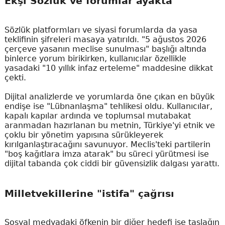
Ekşi Sözlük ve forumlar ayakta
Sözlük platformları ve siyasi forumlarda da yasa
teklifinin şifreleri masaya yatırıldı. "5 ağustos 2026
çerçeve yasanın meclise sunulması" başlığı altında
binlerce yorum birikirken, kullanıcılar özellikle
yasadaki "10 yıllık infaz erteleme" maddesine dikkat
çekti.
Dijital analizlerde ve yorumlarda öne çıkan en büyük
endişe ise "Lübnanlaşma" tehlikesi oldu. Kullanıcılar,
kapalı kapılar ardında ve toplumsal mutabakat
aranmadan hazırlanan bu metnin, Türkiye'yi etnik ve
çoklu bir yönetim yapısına sürükleyerek
kırılganlaştıracağını savunuyor. Meclis'teki partilerin
"boş kağıtlara imza atarak" bu süreci yürütmesi ise
dijital tabanda çok ciddi bir güvensizlik dalgası yarattı.
Milletvekillerine "istifa" çağrısı
Sosyal medyadaki öfkenin bir diğer hedefi ise taslağın