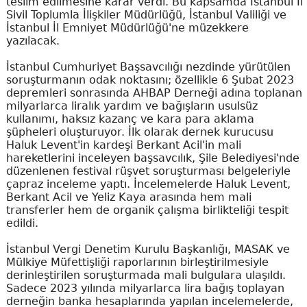
teslim edilmesine karar verdi. Bu kapsamda İstanbul İl
Sivil Toplumla İlişkiler Müdürlüğü, İstanbul Valiliği ve
İstanbul İl Emniyet Müdürlüğü'ne müzekkere
yazılacak.
İstanbul Cumhuriyet Başsavcılığı nezdinde yürütülen
soruşturmanın odak noktasını; özellikle 6 Şubat 2023
depremleri sonrasında AHBAP Derneği adına toplanan
milyarlarca liralık yardım ve bağışların usulsüz
kullanımı, haksız kazanç ve kara para aklama
şüpheleri oluşturuyor. İlk olarak dernek kurucusu
Haluk Levent'in kardeşi Berkant Acil'in mali
hareketlerini inceleyen başsavcılık, Şile Belediyesi'nde
düzenlenen festival rüşvet soruşturması belgeleriyle
çapraz inceleme yaptı. İncelemelerde Haluk Levent,
Berkant Acil ve Yeliz Kaya arasında hem mali
transferler hem de organik çalışma birlikteliği tespit
edildi.
İstanbul Vergi Denetim Kurulu Başkanlığı, MASAK ve
Mülkiye Müfettişliği raporlarının birleştirilmesiyle
derinleştirilen soruşturmada mali bulgulara ulaşıldı.
Sadece 2023 yılında milyarlarca lira bağış toplayan
derneğin banka hesaplarında yapılan incelemelerde,