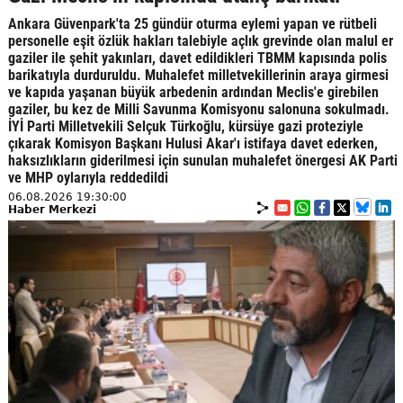
Ankara Güvenpark'ta 25 gündür oturma eylemi yapan ve rütbeli
personelle eşit özlük hakları talebiyle açlık grevinde olan malul er
gaziler ile şehit yakınları, davet edildikleri TBMM kapısında polis
barikatıyla durduruldu. Muhalefet milletvekillerinin araya girmesi
ve kapıda yaşanan büyük arbedenin ardından Meclis'e girebilen
gaziler, bu kez de Milli Savunma Komisyonu salonuna sokulmadı.
İYİ Parti Milletvekili Selçuk Türkoğlu, kürsüye gazi proteziyle
çıkarak Komisyon Başkanı Hulusi Akar'ı istifaya davet ederken,
haksızlıkların giderilmesi için sunulan muhalefet önergesi AK Parti
ve MHP oylarıyla reddedildi
06.08.2026 19:30:00
Haber Merkezi