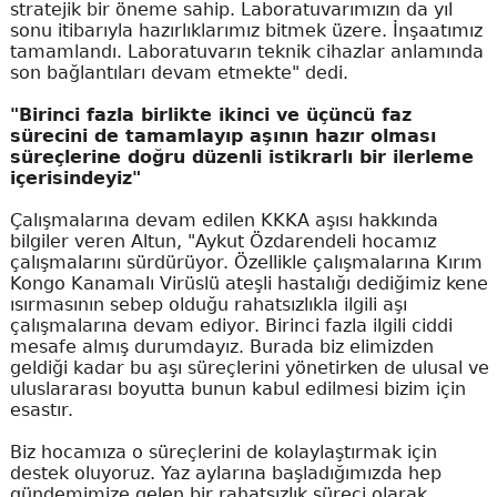
stratejik bir öneme sahip. Laboratuvarımızın da yıl
sonu itibarıyla hazırlıklarımız bitmek üzere. İnşaatımız
tamamlandı. Laboratuvarın teknik cihazlar anlamında
son bağlantıları devam etmekte" dedi.
"Birinci fazla birlikte ikinci ve üçüncü faz
sürecini de tamamlayıp aşının hazır olması
süreçlerine doğru düzenli istikrarlı bir ilerleme
içerisindeyiz"
Çalışmalarına devam edilen KKKA aşısı hakkında
bilgiler veren Altun, "Aykut Özdarendeli hocamız
çalışmalarını sürdürüyor. Özellikle çalışmalarına Kırım
Kongo Kanamalı Virüslü ateşli hastalığı dediğimiz kene
ısırmasının sebep olduğu rahatsızlıkla ilgili aşı
çalışmalarına devam ediyor. Birinci fazla ilgili ciddi
mesafe almış durumdayız. Burada biz elimizden
geldiği kadar bu aşı süreçlerini yönetirken de ulusal ve
uluslararası boyutta bunun kabul edilmesi bizim için
esastır.
Biz hocamıza o süreçlerini de kolaylaştırmak için
destek oluyoruz. Yaz aylarına başladığımızda hep
gündemimize gelen bir rahatsızlık süreci olarak