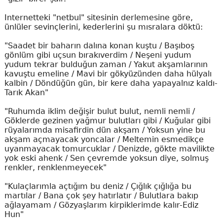
Internetteki "netbul" sitesinin derlemesine göre,
ünlüler sevinçlerini, kederlerini şu mısralara döktü:
"Saadet bir baharın dalına konan kuştu / Başıboş
gönlüm gibi uçsun bırakıverdim / Neşeni yudum
yudum tekrar bulduğun zaman / Yakut akşamlarının
kavuştu emeline / Mavi bir gökyüzünden daha hülyalı
kalbin / Döndüğün gün, bir kere daha yapayalnız kaldı-
Tarık Akan"
"Ruhumda iklim değişir bulut bulut, nemli nemli /
Göklerde gezinen yağmur bulutları gibi / Kuğular gibi
rüyalarımda misafirdin dün akşam / Yoksun yine bu
akşam açmayacak yoncalar / Meltemin esmedikçe
uyanmayacak tomurcuklar / Denizde, gökte mavilikte
yok eski ahenk / Sen çevremde yoksun diye, solmuş
renkler, renklenmeyecek"
"Kulaçlarımla açtığım bu deniz / Çığlık çığlığa bu
martılar / Bana çok şey hatırlatır / Bulutlara bakıp
ağlayamam / Gözyaşlarım kirpiklerimde kalır-Ediz
Hun"