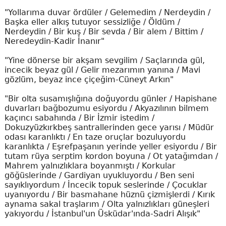
"Yollarıma duvar ördüler / Gelemedim / Nerdeydin /
Başka eller alkış tutuyor sessizliğe / Öldüm /
Nerdeydin / Bir kuş / Bir sevda / Bir alem / Bittim /
Neredeydin-Kadir İnanır"
"Yine dönerse bir akşam sevgilim / Saçlarında gül,
incecik beyaz gül / Gelir mezarımın yanına / Mavi
gözlüm, beyaz ince çiçeğim-Cüneyt Arkın"
"Bir olta susamışlığına doğuyordu günler / Hapishane
duvarları bağbozumu esiyordu / Akyazılının bilmem
kaçıncı sabahında / Bir İzmir istedim /
Dokuzyüzkırkbeş santrallerinden gece yarısı / Müdür
odası karanlıktı / En taze oruçlar bozuluyordu
karanlıkta / Eşrefpaşanın yerinde yeller esiyordu / Bir
tutam rüya serptim kordon boyuna / Ot yatağımdan /
Mahrem yalnızlıklara boyanmıştı / Korkular
göğüslerinde / Gardiyan uyukluyordu / Ben seni
sayıklıyordum / İncecik topuk seslerinde / Çocuklar
uyanıyordu / Bir basmahane hüznü çizmişlerdi / Kırık
aynama sakal traşlarım / Olta yalnızlıkları güneşleri
yakıyordu / İstanbul'un Üsküdar'ında-Sadri Alışık"