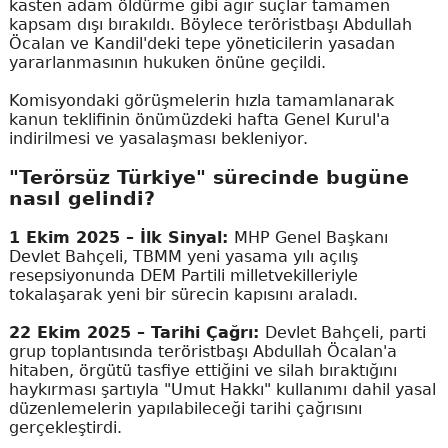
kasten adam öldürme gibi ağır suçlar tamamen
kapsam dışı bırakıldı. Böylece teröristbaşı Abdullah
Öcalan ve Kandil'deki tepe yöneticilerin yasadan
yararlanmasının hukuken önüne geçildi.
Komisyondaki görüşmelerin hızla tamamlanarak
kanun teklifinin önümüzdeki hafta Genel Kurul'a
indirilmesi ve yasalaşması bekleniyor.
"Terörsüz Türkiye" sürecinde bugüne
nasıl gelindi?
1 Ekim 2025 – İlk Sinyal:
MHP Genel Başkanı
Devlet Bahçeli, TBMM yeni yasama yılı açılış
resepsiyonunda DEM Partili milletvekilleriyle
tokalaşarak yeni bir sürecin kapısını araladı.
22 Ekim 2025 – Tarihi Çağrı:
Devlet Bahçeli, parti
grup toplantısında teröristbaşı Abdullah Öcalan'a
hitaben, örgütü tasfiye ettiğini ve silah bıraktığını
haykırması şartıyla "Umut Hakkı" kullanımı dahil yasal
düzenlemelerin yapılabileceği tarihi çağrısını
gerçekleştirdi.