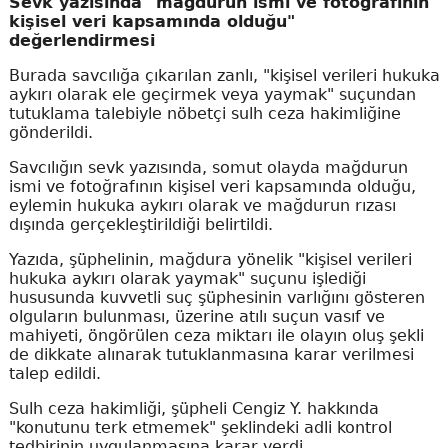
Sevk yazısında "mağdurun ismi ve fotoğrafının
kişisel veri kapsamında olduğu"
değerlendirmesi
Burada savcılığa çıkarılan zanlı, "kişisel verileri hukuka
aykırı olarak ele geçirmek veya yaymak" suçundan
tutuklama talebiyle nöbetçi sulh ceza hakimliğine
gönderildi.
Savcılığın sevk yazısında, somut olayda mağdurun
ismi ve fotoğrafının kişisel veri kapsamında olduğu,
eylemin hukuka aykırı olarak ve mağdurun rızası
dışında gerçekleştirildiği belirtildi.
Yazıda, şüphelinin, mağdura yönelik "kişisel verileri
hukuka aykırı olarak yaymak" suçunu işlediği
hususunda kuvvetli suç şüphesinin varlığını gösteren
olguların bulunması, üzerine atılı suçun vasıf ve
mahiyeti, öngörülen ceza miktarı ile olayın oluş şekli
de dikkate alınarak tutuklanmasına karar verilmesi
talep edildi.
Sulh ceza hakimliği, şüpheli Cengiz Y. hakkında
"konutunu terk etmemek" şeklindeki adli kontrol
tedbirinin uygulanmasına karar verdi.