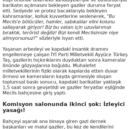
barikatın açılmasını bekleyen gaziler duruma feryat
etti. Sedyede ve protez bacaklarıyla bekleyen
kahramanlar, kolluk kuvvetlerine seslenerek,
"Bu
Meclis'e bölücüler, hainler, sabıkalılar elini kolunu
sallayarak giriyor! Biz bu vatan için uzuvlarımızı
bıraktık, terörist değiliz! Bizi kendi Meclisimize niye
almıyorsunuz?"
sözleriyle isyan etti.
Yaşanan arbedeyi ve kapıdaki insanlık dramını
engellemeye çalışan İYİ Parti Milletvekili Ayyüce Türkeş
Taş, gazilerin hıçkırıklarını duyduktan sonra kameralar
önünde gözyaşlarına boğuldu. Muhalefet
milletvekillerinin fiziki olarak kapılarda etten duvar
örmesi ve kameraların kayda girmesiyle oluşan
toplumsal baskı sonucu, kapıdaki barikatlar yaklaşık
1,5 saat sonra gevşetildi ve gaziler feryatlar eşliğinde
Meclis bahçesine giriş yaptı.
Komisyon salonunda ikinci şok: İzleyici
yasağı!
Bahçeyi aşarak ana binaya giren gazi dernek
başkanları ve malul gaziler, bu kez de kendilerini