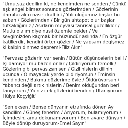
"Umutsuz değilim ki, ne kendimden ne senden / Çünkü
aşk engel bilmez sonunda gözlerimden / Gözlerinin
damıtacak o nasırlı kalbini / Yolculuğumuz başlar bu
sabah / Gözlerimden / Bir gün ahtapot olur başlar
tutsaklığımız / Asırların meyvası tanrısal güzellikler /
Mutlu olalım diye nasıl özlemle bekler / Ve
sevgimizden kaçmak bir hüzündür aslında / En özgür
katillerdir, kendini örter gözler / Ne yapsam değişmez
ki kalbin dinmez depremi-Filiz Akın"
"Pervasız gözlerin var senin / Bütün düşüncelerin belli /
Işıldamıyor mu bazen onlar / Çıldırıyorum temelli /
Gözlerin gibi pervasızsın sen / Gizli hislerin dilinin
ucunda / Olmayacak yerde bildiriyorsun / Eminsin
kendinden / Bakma gözlerime öyle / Öldürüyorsun /
Yabancı değil artık hislerin / Benim olduğundan beri
tanıyorum / Yalnız çek gözlerini benden / Utanıyorum-
Hülya Koçyiğit"
"Sen eksen / Bense dünyanın etrafında dönen Ay
kandilim / Güneş fenerim / Arıyorum, bulamıyorum /
İçimdesin, ama dokunamıyorum / Ben avare dünyan /
Böyle dönüp duruyorum-Emel Sayın"