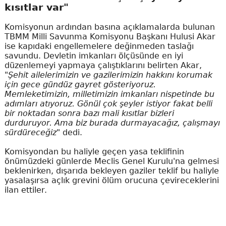
kısıtlar var"
Komisyonun ardından basına açıklamalarda bulunan
TBMM Milli Savunma Komisyonu Başkanı Hulusi Akar
ise kapıdaki engellemelere değinmeden taslağı
savundu. Devletin imkanları ölçüsünde en iyi
düzenlemeyi yapmaya çalıştıklarını belirten Akar,
"Şehit ailelerimizin ve gazilerimizin hakkını korumak
için gece gündüz gayret gösteriyoruz.
Memleketimizin, milletimizin imkanları nispetinde bu
adımları atıyoruz. Gönül çok şeyler istiyor fakat belli
bir noktadan sonra bazı mali kısıtlar bizleri
durduruyor. Ama biz burada durmayacağız, çalışmayı
sürdüreceğiz"
dedi.
Komisyondan bu haliyle geçen yasa teklifinin
önümüzdeki günlerde Meclis Genel Kurulu'na gelmesi
beklenirken, dışarıda bekleyen gaziler teklif bu haliyle
yasalaşırsa açlık grevini ölüm orucuna çevireceklerini
ilan ettiler.