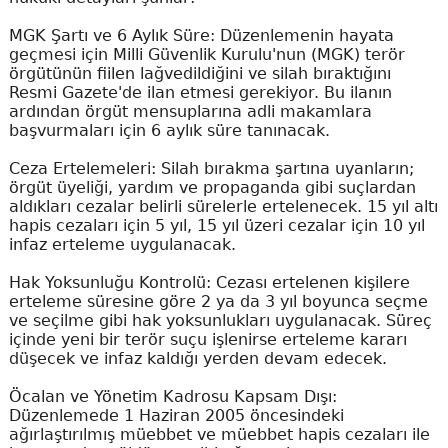
MGK Şartı ve 6 Aylık Süre: Düzenlemenin hayata
geçmesi için Milli Güvenlik Kurulu'nun (MGK) terör
örgütünün fiilen lağvedildiğini ve silah bıraktığını
Resmi Gazete'de ilan etmesi gerekiyor. Bu ilanın
ardından örgüt mensuplarına adli makamlara
başvurmaları için 6 aylık süre tanınacak.
Ceza Ertelemeleri: Silah bırakma şartına uyanların;
örgüt üyeliği, yardım ve propaganda gibi suçlardan
aldıkları cezalar belirli sürelerle ertelenecek. 15 yıl altı
hapis cezaları için 5 yıl, 15 yıl üzeri cezalar için 10 yıl
infaz erteleme uygulanacak.
Hak Yoksunluğu Kontrolü: Cezası ertelenen kişilere
erteleme süresine göre 2 ya da 3 yıl boyunca seçme
ve seçilme gibi hak yoksunlukları uygulanacak. Süreç
içinde yeni bir terör suçu işlenirse erteleme kararı
düşecek ve infaz kaldığı yerden devam edecek.
Öcalan ve Yönetim Kadrosu Kapsam Dışı:
Düzenlemede 1 Haziran 2005 öncesindeki
ağırlaştırılmış müebbet ve müebbet hapis cezaları ile