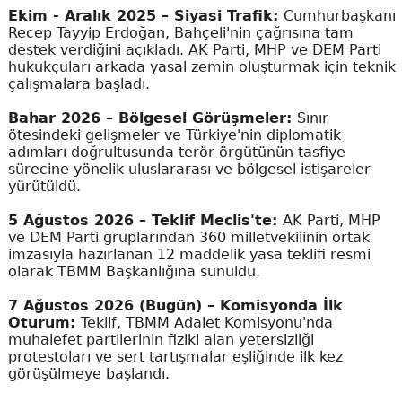
Ekim - Aralık 2025 – Siyasi Trafik:
Cumhurbaşkanı
Recep Tayyip Erdoğan, Bahçeli'nin çağrısına tam
destek verdiğini açıkladı. AK Parti, MHP ve DEM Parti
hukukçuları arkada yasal zemin oluşturmak için teknik
çalışmalara başladı.
Bahar 2026 – Bölgesel Görüşmeler:
Sınır
ötesindeki gelişmeler ve Türkiye'nin diplomatik
adımları doğrultusunda terör örgütünün tasfiye
sürecine yönelik uluslararası ve bölgesel istişareler
yürütüldü.
5 Ağustos 2026 – Teklif Meclis'te:
AK Parti, MHP
ve DEM Parti gruplarından 360 milletvekilinin ortak
imzasıyla hazırlanan 12 maddelik yasa teklifi resmi
olarak TBMM Başkanlığına sunuldu.
7 Ağustos 2026 (Bugün) – Komisyonda İlk
Oturum:
Teklif, TBMM Adalet Komisyonu'nda
muhalefet partilerinin fiziki alan yetersizliği
protestoları ve sert tartışmalar eşliğinde ilk kez
görüşülmeye başlandı.