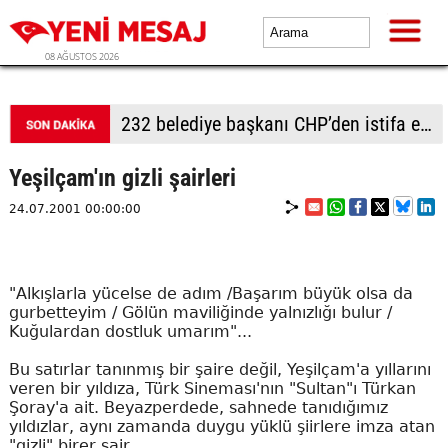
08 AĞUSTOS 2026
232 belediye başkanı CHP’den istifa etti
Yeşilçam'ın gizli şairleri
24.07.2001 00:00:00
"Alkışlarla yücelse de adım /Başarım büyük olsa da
gurbetteyim / Gölün maviliğinde yalnızlığı bulur /
Kuğulardan dostluk umarım"...
Bu satırlar tanınmış bir şaire değil, Yeşilçam'a yıllarını
veren bir yıldıza, Türk Sineması'nın "Sultan"ı Türkan
Şoray'a ait. Beyazperdede, sahnede tanıdığımız
yıldızlar, aynı zamanda duygu yüklü şiirlere imza atan
"gizli" birer şair.