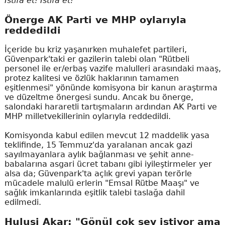
İstifa et! İstifa et!"
Önerge AK Parti ve MHP oylarıyla
reddedildi
İçeride bu kriz yaşanırken muhalefet partileri,
Güvenpark'taki er gazilerin talebi olan "Rütbeli
personel ile er/erbaş vazife malulleri arasındaki maaş,
protez kalitesi ve özlük haklarının tamamen
eşitlenmesi" yönünde komisyona bir kanun araştırma
ve düzeltme önergesi sundu. Ancak bu önerge,
salondaki hararetli tartışmaların ardından AK Parti ve
MHP milletvekillerinin oylarıyla reddedildi.
Komisyonda kabul edilen mevcut 12 maddelik yasa
teklifinde, 15 Temmuz'da yaralanan ancak gazi
sayılmayanlara aylık bağlanması ve şehit anne-
babalarına asgari ücret tabanı gibi iyileştirmeler yer
alsa da; Güvenpark'ta açlık grevi yapan terörle
mücadele malulü erlerin "Emsal Rütbe Maaşı" ve
sağlık imkanlarında eşitlik talebi taslağa dahil
edilmedi.
Hulusi Akar: "Gönül çok şey istiyor ama