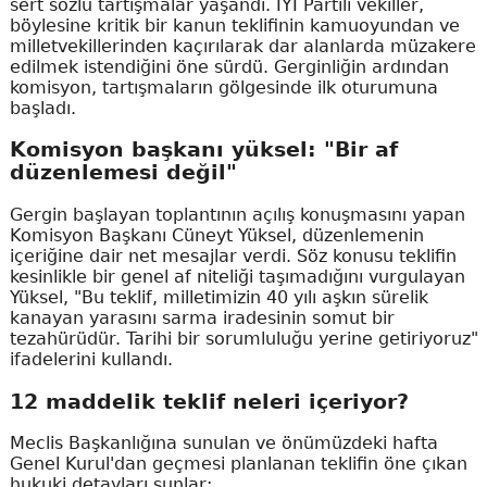
sert sözlü tartışmalar yaşandı. İYİ Partili vekiller,
böylesine kritik bir kanun teklifinin kamuoyundan ve
milletvekillerinden kaçırılarak dar alanlarda müzakere
edilmek istendiğini öne sürdü. Gerginliğin ardından
komisyon, tartışmaların gölgesinde ilk oturumuna
başladı.
Komisyon başkanı yüksel: "Bir af
düzenlemesi değil"
Gergin başlayan toplantının açılış konuşmasını yapan
Komisyon Başkanı Cüneyt Yüksel, düzenlemenin
içeriğine dair net mesajlar verdi. Söz konusu teklifin
kesinlikle bir genel af niteliği taşımadığını vurgulayan
Yüksel, "Bu teklif, milletimizin 40 yılı aşkın sürelik
kanayan yarasını sarma iradesinin somut bir
tezahürüdür. Tarihi bir sorumluluğu yerine getiriyoruz"
ifadelerini kullandı.
12 maddelik teklif neleri içeriyor?
Meclis Başkanlığına sunulan ve önümüzdeki hafta
Genel Kurul'dan geçmesi planlanan teklifin öne çıkan
hukuki detayları şunlar: