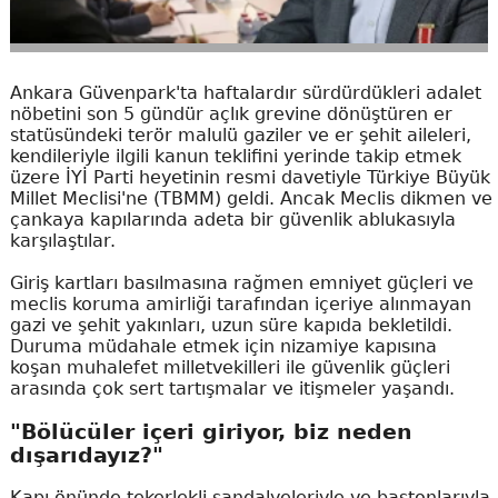
Ankara Güvenpark'ta haftalardır sürdürdükleri adalet
nöbetini son 5 gündür açlık grevine dönüştüren er
statüsündeki terör malulü gaziler ve er şehit aileleri,
kendileriyle ilgili kanun teklifini yerinde takip etmek
üzere İYİ Parti heyetinin resmi davetiyle Türkiye Büyük
Millet Meclisi'ne (TBMM) geldi. Ancak Meclis dikmen ve
çankaya kapılarında adeta bir güvenlik ablukasıyla
karşılaştılar.
Giriş kartları basılmasına rağmen emniyet güçleri ve
meclis koruma amirliği tarafından içeriye alınmayan
gazi ve şehit yakınları, uzun süre kapıda bekletildi.
Duruma müdahale etmek için nizamiye kapısına
koşan muhalefet milletvekilleri ile güvenlik güçleri
arasında çok sert tartışmalar ve itişmeler yaşandı.
"Bölücüler içeri giriyor, biz neden
dışarıdayız?"
Kapı önünde tekerlekli sandalyeleriyle ve bastonlarıyla