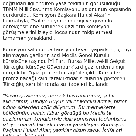
doğrudan ilgilendiren yasa teklifinin görüşüldüğü
TBMM Milli Savunma Komisyonu salonunun kapısında
durduruldu. Komisyon Başkanı Hulusi Akar'ın
talimatıyla, "Salonda yer olmadığı ve güvenlik
gerekçesi" öne sürülerek gazilerin komisyon
görüşmelerini izleyici locasından takip etmesi
tamamen yasaklandı.
Komisyon salonunda tansiyon tavan yaparken, içeriye
alınmayan gazilerin sesi Meclis Genel Kurulu
kürsüsüne taşındı. İYİ Parti Bursa Milletvekili Selçuk
Türkoğlu, kürsüye Güvenpark'taki gazilerden aldığı
gerçek bir "gazi protez bacağı" ile çıktı. Kürsüden
protez bacağı kaldırarak iktidar sıralarına gösteren
Türkoğlu, sert bir tonda şu ifadeleri kullandı:
"Sayın gazilerimiz, dernek başkanlarımız, şehit
ailelerimiz; Türkiye Büyük Millet Meclisi adına, bizler
adına sizlerden özür diliyorum. Bu memlekette
bölücünün, hainin itibar gördüğü bu Meclis'te,
gazilerimizin kendileriyle ilgili komisyon toplantısına
izleyici olarak bile alınmasını yasaklayan Komisyon
Başkanı Hulusi Akar, yazıklar olsun sana! İstifa et!