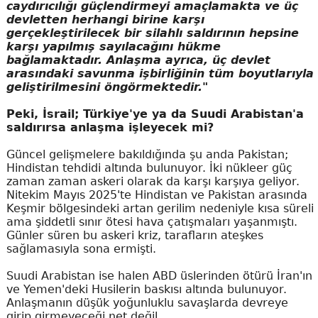
caydırıcılığı güçlendirmeyi amaçlamakta ve üç
devletten herhangi birine karşı
gerçekleştirilecek bir silahlı saldırının hepsine
karşı yapılmış sayılacağını hükme
bağlamaktadır. Anlaşma ayrıca, üç devlet
arasındaki savunma işbirliğinin tüm boyutlarıyla
geliştirilmesini öngörmektedir."
Peki, İsrail; Türkiye'ye ya da Suudi Arabistan'a
saldırırsa anlaşma işleyecek mi?
Güncel gelişmelere bakıldığında şu anda Pakistan;
Hindistan tehdidi altında bulunuyor. İki nükleer güç
zaman zaman askeri olarak da karşı karşıya geliyor.
Nitekim Mayıs 2025'te Hindistan ve Pakistan arasında
Keşmir bölgesindeki artan gerilim nedeniyle kısa süreli
ama şiddetli sınır ötesi hava çatışmaları yaşanmıştı.
Günler süren bu askeri kriz, tarafların ateşkes
sağlamasıyla sona ermişti.
Suudi Arabistan ise halen ABD üslerinden ötürü İran'ın
ve Yemen'deki Husilerin baskısı altında bulunuyor.
Anlaşmanın düşük yoğunluklu savaşlarda devreye
girip girmeyeceği net değil.