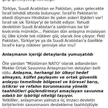
Türkiye, Suudi Arabistan ve Pakistan, yakın gelecekte
İsrail tehdidi altında bulunuyor. İsrail'in Pakistan'ın
ebedi düşmanı Hindistan ile yakın askeri ilişkileri var!
İsrail sık sık Türkiye'yi de tehdit ediyor. Yahudi
devletinin Suudi Arabistan'a saldırması ise bir
kıvılcımla mümkün... Pakistan dün anlaşma imzalayan
üç ülke içinde tek nükleer güç olarak öne çıkıyor. Peki
Pakistan, Türkiye'ye ya da Suudi Arabistan'a özellikle
İsrail'e karşı nükleer şemsiye olur mu?
Anlaşmanın içeriği detaylarda yumuşatıldı
Öte yandan "Müslüman NATO' olarak adlandırılan
Mekke Ortak Savunma Anlaşması'nın detayları belli
oldu.
Anlaşma, herhangi bir ülkeyi hedef
almayan, külfet paylaşımı ve ortak güvenlik
anlayışı temelinde bölgesel ve küresel barış,
istikrar ve refahın korunmasına yönelik
taahhütleri güçlendirmeyi amaçlayan savunma
odaklı bir işbirliği niteliği taşıyor.
Yetkililer, anlaşmanın yalnızca üç imzacı devletin
birbirlerinin savunmasını destekleme taahhüdüyle