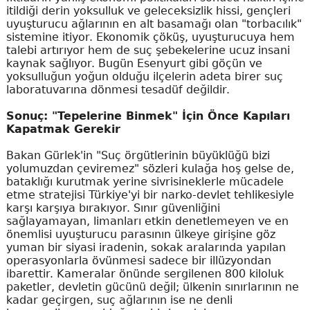
itildiği derin yoksulluk ve geleceksizlik hissi, gençleri
uyuşturucu ağlarının en alt basamağı olan "torbacılık"
sistemine itiyor. Ekonomik çöküş, uyuşturucuya hem
talebi artırıyor hem de suç şebekelerine ucuz insani
kaynak sağlıyor. Bugün Esenyurt gibi göçün ve
yoksulluğun yoğun olduğu ilçelerin adeta birer suç
laboratuvarına dönmesi tesadüf değildir.
Sonuç: "Tepelerine Binmek" İçin Önce Kapıları
Kapatmak Gerekir
Bakan Gürlek'in "Suç örgütlerinin büyüklüğü bizi
yolumuzdan çeviremez" sözleri kulağa hoş gelse de,
bataklığı kurutmak yerine sivrisineklerle mücadele
etme stratejisi Türkiye'yi bir narko-devlet tehlikesiyle
karşı karşıya bırakıyor. Sınır güvenliğini
sağlayamayan, limanları etkin denetlemeyen ve en
önemlisi uyuşturucu parasının ülkeye girişine göz
yuman bir siyasi iradenin, sokak aralarında yapılan
operasyonlarla övünmesi sadece bir illüzyondan
ibarettir. Kameralar önünde sergilenen 800 kiloluk
paketler, devletin gücünü değil; ülkenin sınırlarının ne
kadar geçirgen, suç ağlarının ise ne denli