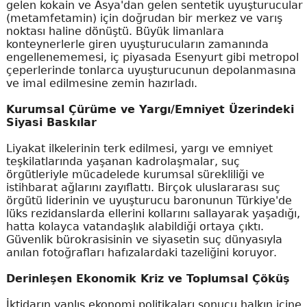
gelen kokain ve Asya'dan gelen sentetik uyuşturucular
(metamfetamin) için doğrudan bir merkez ve varış
noktası haline dönüştü. Büyük limanlara
konteynerlerle giren uyuşturucuların zamanında
engellenememesi, iç piyasada Esenyurt gibi metropol
çeperlerinde tonlarca uyuşturucunun depolanmasına
ve imal edilmesine zemin hazırladı.
Kurumsal Çürüme ve Yargı/Emniyet Üzerindeki
Siyasi Baskılar
Liyakat ilkelerinin terk edilmesi, yargı ve emniyet
teşkilatlarında yaşanan kadrolaşmalar, suç
örgütleriyle mücadelede kurumsal sürekliliği ve
istihbarat ağlarını zayıflattı. Birçok uluslararası suç
örgütü liderinin ve uyuşturucu baronunun Türkiye'de
lüks rezidanslarda ellerini kollarını sallayarak yaşadığı,
hatta kolayca vatandaşlık alabildiği ortaya çıktı.
Güvenlik bürokrasisinin ve siyasetin suç dünyasıyla
anılan fotoğrafları hafızalardaki tazeliğini koruyor.
Derinleşen Ekonomik Kriz ve Toplumsal Çöküş
İktidarın yanlış ekonomi politikaları sonucu halkın içine