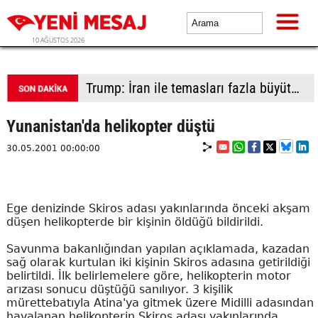
10 AĞUSTOS 2026
İsrailli yerleşimciler işgali derinleştirmek için Batı Şeria'da yeni yasa dışı yerleşime taşınmaya başladı
Yunanistan'da helikopter düştü
30.05.2001 00:00:00
Ege denizinde Skiros adası yakınlarında önceki akşam
düşen helikopterde bir kişinin öldüğü bildirildi.
Savunma bakanlığından yapılan açıklamada, kazadan
sağ olarak kurtulan iki kişinin Skiros adasına getirildiği
belirtildi. İlk belirlemelere göre, helikopterin motor
arızası sonucu düştüğü sanılıyor. 3 kişilik
mürettebatıyla Atina'ya gitmek üzere Midilli adasından
havalanan helikopterin Skiros adası yakınlarında