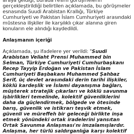
araya geldiği, burada resmi görüşmelerin
gerçekleştirildiği belirtilen açıklamada, bu görüşmeler
esnasında Suudi Arabistan Krallığı, Türkiye
Cumhuriyeti ve Pakistan İslam Cumhuriyeti arasındaki
müstesna ilişkiler ile karşılıklı çıkar alanına giren
konuların ele alındığı kaydedildi.
Anlaşmanın içeriği
Açıklamada, şu ifadelere yer verildi: "
Suudi
Arabistan Veliaht Prensi Muhammed bin
Selman, Türkiye Cumhuriyeti Cumhurbaşkanı
Recep Tayyip Erdoğan ve Pakistan İslam
Cumhuriyeti Başbakanı Muhammed Şahbaz
Şerif, üç devlet arasındaki derin tarihi ilişkiler,
köklü kardeşlik ve İslami dayanışma bağları,
müşterek stratejik çıkarları ve köklü savunma
işbirlikleri temelinde, kolektif güvenliklerini
daha da güçlendirmek, bölgede ve ötesinde
barış, güvenlik ve istikrarı teşvik etmek,
güvenli ve müreffeh bir geleceği birlikte inşa
etmek yönündeki ortak iradelerini yansıtan
Ortak Savunma Anlaşması'nı imzalamışlardır.
Anlaşma, her türlü saldırganlığa karşı kolektif