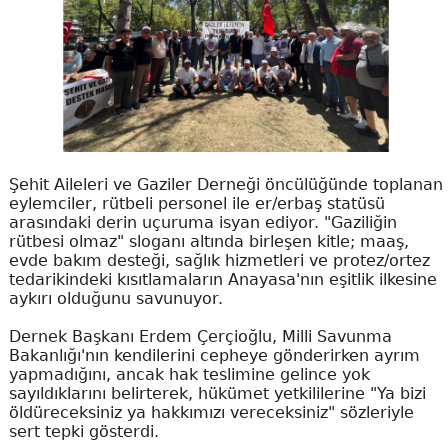
Şehit Aileleri ve Gaziler Derneği öncülüğünde toplanan
eylemciler, rütbeli personel ile er/erbaş statüsü
arasındaki derin uçuruma isyan ediyor. "Gaziliğin
rütbesi olmaz" sloganı altında birleşen kitle; maaş,
evde bakım desteği, sağlık hizmetleri ve protez/ortez
tedarikindeki kısıtlamaların Anayasa'nın eşitlik ilkesine
aykırı olduğunu savunuyor.
Dernek Başkanı Erdem Çerçioğlu, Milli Savunma
Bakanlığı'nın kendilerini cepheye gönderirken ayrım
yapmadığını, ancak hak teslimine gelince yok
sayıldıklarını belirterek, hükümet yetkililerine "Ya bizi
öldüreceksiniz ya hakkımızı vereceksiniz" sözleriyle
sert tepki gösterdi.