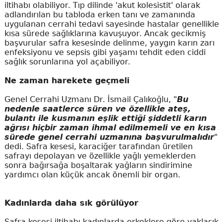
iltihabı olabiliyor. Tıp dilinde 'akut kolesistit' olarak
adlandırılan bu tabloda erken tanı ve zamanında
uygulanan cerrahi tedavi sayesinde hastalar genellikle
kısa sürede sağlıklarına kavuşuyor. Ancak gecikmiş
başvurular safra kesesinde delinme, yaygın karın zarı
enfeksiyonu ve sepsis gibi yaşamı tehdit eden ciddi
sağlık sorunlarına yol açabiliyor.
Ne zaman harekete geçmeli
Genel Cerrahi Uzmanı Dr. İsmail Çalıkoğlu, "
Bu
nedenle saatlerce süren ve özellikle ateş,
bulantı ile kusmanın eşlik ettiği şiddetli karın
ağrısı hiçbir zaman ihmal edilmemeli ve en kısa
sürede genel cerrahi uzmanına başvurulmalıdır
"
dedi. Safra kesesi, karaciğer tarafından üretilen
safrayı depolayan ve özellikle yağlı yemeklerden
sonra bağırsağa boşaltarak yağların sindirimine
yardımcı olan küçük ancak önemli bir organ.
Kadınlarda daha sık görülüyor
Safra kesesi iltihabı kadınlarda erkeklere göre yaklaşık