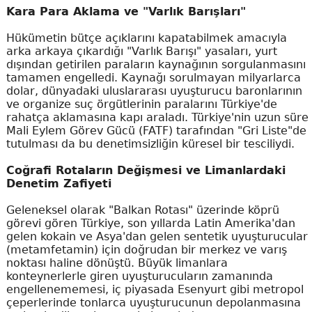
Kara Para Aklama ve "Varlık Barışları"
Hükümetin bütçe açıklarını kapatabilmek amacıyla
arka arkaya çıkardığı "Varlık Barışı" yasaları, yurt
dışından getirilen paraların kaynağının sorgulanmasını
tamamen engelledi. Kaynağı sorulmayan milyarlarca
dolar, dünyadaki uluslararası uyuşturucu baronlarının
ve organize suç örgütlerinin paralarını Türkiye'de
rahatça aklamasına kapı araladı. Türkiye'nin uzun süre
Mali Eylem Görev Gücü (FATF) tarafından "Gri Liste"de
tutulması da bu denetimsizliğin küresel bir tesciliydi.
Coğrafi Rotaların Değişmesi ve Limanlardaki
Denetim Zafiyeti
Geleneksel olarak "Balkan Rotası" üzerinde köprü
görevi gören Türkiye, son yıllarda Latin Amerika'dan
gelen kokain ve Asya'dan gelen sentetik uyuşturucular
(metamfetamin) için doğrudan bir merkez ve varış
noktası haline dönüştü. Büyük limanlara
konteynerlerle giren uyuşturucuların zamanında
engellenememesi, iç piyasada Esenyurt gibi metropol
çeperlerinde tonlarca uyuşturucunun depolanmasına