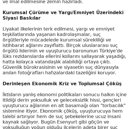
ve imal edilmesine zemin hazırladı.
Kurumsal Çürüme ve Yargı/Emniyet Üzerindeki
Siyasi Baskılar
Liyakat ilkelerinin terk edilmesi, yargı ve emniyet
teşkilatlarında yaşanan kadrolaşmalar, suç
örgütleriyle mücadelede kurumsal sürekliliği ve
istihbarat ağlarını zayıflattı. Birçok uluslararası suç
örgütü liderinin ve uyuşturucu baronunun Türkiye'de
lüks rezidanslarda ellerini kollarını sallayarak yaşadığı,
hatta kolayca vatandaşlık alabildiği ortaya çıktı.
Güvenlik bürokrasisinin ve siyasetin suç dünyasıyla
anılan fotoğrafları hafızalardaki tazeliğini koruyor.
Derinleşen Ekonomik Kriz ve Toplumsal Çöküş
İktidarın yanlış ekonomi politikaları sonucu halkın içine
itildiği derin yoksulluk ve geleceksizlik hissi, gençleri
uyuşturucu ağlarının en alt basamağı olan "torbacılık"
sistemine itiyor. Ekonomik çöküş, uyuşturucuya hem
talebi artırıyor hem de suç şebekelerine ucuz insani
kaynak sağlıyor. Bugün Esenyurt gibi göçün ve
yoksulluğun yoğun olduğu ilçelerin adeta birer suç