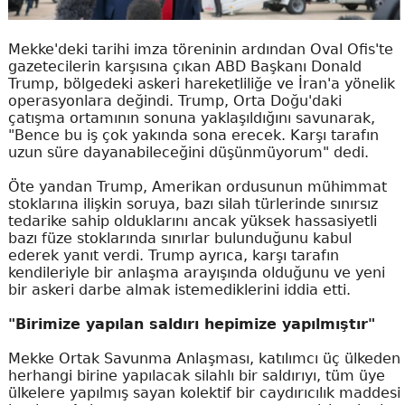
Mekke'deki tarihi imza töreninin ardından Oval Ofis'te
gazetecilerin karşısına çıkan ABD Başkanı Donald
Trump, bölgedeki askeri hareketliliğe ve İran'a yönelik
operasyonlara değindi. Trump, Orta Doğu'daki
çatışma ortamının sonuna yaklaşıldığını savunarak,
"Bence bu iş çok yakında sona erecek. Karşı tarafın
uzun süre dayanabileceğini düşünmüyorum" dedi.
Öte yandan Trump, Amerikan ordusunun mühimmat
stoklarına ilişkin soruya, bazı silah türlerinde sınırsız
tedarike sahip olduklarını ancak yüksek hassasiyetli
bazı füze stoklarında sınırlar bulunduğunu kabul
ederek yanıt verdi. Trump ayrıca, karşı tarafın
kendileriyle bir anlaşma arayışında olduğunu ve yeni
bir askeri darbe almak istemediklerini iddia etti.
"Birimize yapılan saldırı hepimize yapılmıştır"
Mekke Ortak Savunma Anlaşması, katılımcı üç ülkeden
herhangi birine yapılacak silahlı bir saldırıyı, tüm üye
ülkelere yapılmış sayan kolektif bir caydırıcılık maddesi