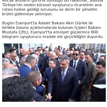
Ancak iktidarın gururla sunduğu bu rakamlar, aslında
Türkiye'nin neden küresel uyuşturucu ticaretinin ana
rotası haline geldiği sorusunu ve derin bir yönetim
krizini gizlemeye yetmiyor.
Bugün Esenyurt'ta Adalet Bakanı Akın Gürlek ile
birlikte basına açıklamalarda bulunan İçişleri Bakanı
Mustafa Çiftçi, Esenyurt'ta emniyet güçlerince 800
kilogram uyuşturucu madde ele geçirildiğini duyurdu.