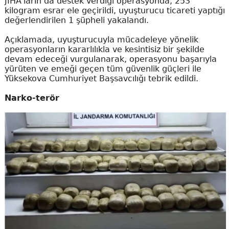
JİHA'ların da destek verdiği operasyonda, 253
kilogram esrar ele geçirildi, uyuşturucu ticareti yaptığı
değerlendirilen 1 şüpheli yakalandı.
Açıklamada, uyuşturucuyla mücadeleye yönelik
operasyonların kararlılıkla ve kesintisiz bir şekilde
devam edeceği vurgulanarak, operasyonu başarıyla
yürüten ve emeği geçen tüm güvenlik güçleri ile
Yüksekova Cumhuriyet Başsavcılığı tebrik edildi.
Narko-terör