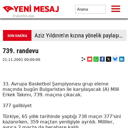
07 AĞUSTOS 2026
Aziz Yıldırım'ın kızına yönelik paylaşımlar yapan kişiye ev hapsi
739. randevu
21.11.2001 00:00:00
33. Avrupa Basketbol Şampiyonası grup eleme
maçında bugün Bulgaristan ile karşılaşacak (A) Milli
Erkek Takımı, 739. maçına çıkacak.
377 galibiyet
Türkiye, 65 yıllık tarihinde yaptığı 738 maçın 377'sini
kazanırken, 359 maçtan yenilgiyle ayrıldı. Milliler,
ayrıca 2 maçta da berabare kaldı.