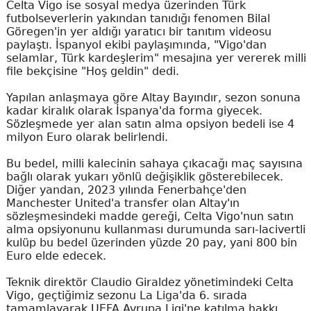
Celta Vigo ise sosyal medya üzerinden Türk
futbolseverlerin yakından tanıdığı fenomen Bilal
Göregen'in yer aldığı yaratıcı bir tanıtım videosu
paylaştı. İspanyol ekibi paylaşımında, "Vigo'dan
selamlar, Türk kardeşlerim" mesajına yer vererek milli
file bekçisine "Hoş geldin" dedi.
Yapılan anlaşmaya göre Altay Bayındır, sezon sonuna
kadar kiralık olarak İspanya'da forma giyecek.
Sözleşmede yer alan satın alma opsiyon bedeli ise 4
milyon Euro olarak belirlendi.
Bu bedel, milli kalecinin sahaya çıkacağı maç sayısına
bağlı olarak yukarı yönlü değişiklik gösterebilecek.
Diğer yandan, 2023 yılında Fenerbahçe'den
Manchester United'a transfer olan Altay'ın
sözleşmesindeki madde gereği, Celta Vigo'nun satın
alma opsiyonunu kullanması durumunda sarı-lacivertli
kulüp bu bedel üzerinden yüzde 20 pay, yani 800 bin
Euro elde edecek.
Teknik direktör Claudio Giraldez yönetimindeki Celta
Vigo, geçtiğimiz sezonu La Liga'da 6. sırada
tamamlayarak UEFA Avrupa Ligi'ne katılma hakkı