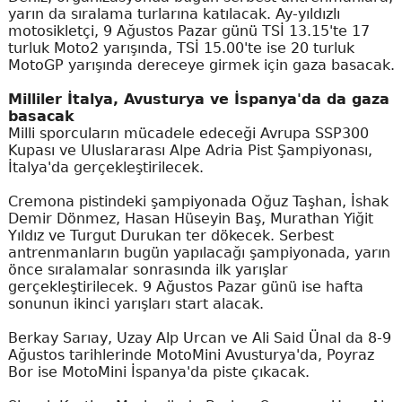
yarın da sıralama turlarına katılacak. Ay-yıldızlı
motosikletçi, 9 Ağustos Pazar günü TSİ 13.15'te 17
turluk Moto2 yarışında, TSİ 15.00'te ise 20 turluk
MotoGP yarışında dereceye girmek için gaza basacak.
Milliler İtalya, Avusturya ve İspanya'da da gaza
basacak
Milli sporcuların mücadele edeceği Avrupa SSP300
Kupası ve Uluslararası Alpe Adria Pist Şampiyonası,
İtalya'da gerçekleştirilecek.
Cremona pistindeki şampiyonada Oğuz Taşhan, İshak
Demir Dönmez, Hasan Hüseyin Baş, Murathan Yiğit
Yıldız ve Turgut Durukan ter dökecek. Serbest
antrenmanların bugün yapılacağı şampiyonada, yarın
önce sıralamalar sonrasında ilk yarışlar
gerçekleştirilecek. 9 Ağustos Pazar günü ise hafta
sonunun ikinci yarışları start alacak.
Berkay Sarıay, Uzay Alp Urcan ve Ali Said Ünal da 8-9
Ağustos tarihlerinde MotoMini Avusturya'da, Poyraz
Bor ise MotoMini İspanya'da piste çıkacak.