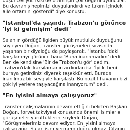
düşüncesiydi. İkisi de bizim için çok değerli oyuncular.
Bu davranış hepimizi duygulandırdı ve takım içindeki
aile ortamını gösterdi" diye konuştu.
"İstanbul'da şaşırdı, Trabzon'u görünce
'İyi ki gelmişim' dedi"
Salah'ın gördüğü ilgiden büyük mutluluk duyduğunu
söyleyen Doğan, transfer görüşmeleri sırasında
yaşanan bir diyaloğu da paylaşarak, "İstanbul'daki
karşılamayı görünce bana 'Buna inanamadım' dedi.
Ben de kendisine 'Bir de Trabzon'u gör' dedim.
Trabzon'daki karşılamanın ardından ise 'İyi ki beni
buraya getirdiniz' diyerek teşekkür etti. Burada
inanılmaz bir sevgiyle karşılaştı. Bu pozitif havanın bizi
çok iyi yerlere taşıyacağına inanıyorum" dedi.
"En iyisini almaya çalışıyoruz"
Transfer çalışmalarının devam ettiğini belirten Başkan
Doğan, forvet takviyesi konusunda önemli isimlerle
görüşmeler yürüttüklerini söyledi. Doğan,
"Görüşmelerimiz devam ediyor. En iyisini almaya
çalışacağız. Şu an isim vermem doğru olmaz. Çıtanın