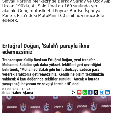
Slovak Karting Merkezi'nde Berkay Sarıay ve Uzay Alp
Urcan 190'da, Ali Said Ünal da 160 sınıfında yer
alacak. Genç motosikletçi Poyraz Bor ise İspanya
Pontes Pisti'ndeki MotoMini 160 sınıfında mücadele
edecek.
Ertuğrul Doğan, 'Salah'ı parayla ikna
edemezsiniz'
Trabzonspor Kulüp Başkanı Ertuğrul Doğan, yeni transfer
Mohamed Salah'ın çok daha yüksek teklifleri geri çevirdiğini
belirterek, "Mohamed Salah gibi bir futbolcuyu sadece para
vererek Trabzon'a getiremezsiniz. Kendisine bizim teklifimizin
yaklaşık 4 katı değerinde teklifler sunuldu. Ancak o burada
yaşayacağı heyecanı ve sevgiyi tercih etti" dedi
07.08.2026 10:24:00
İhlas Haber Ajansı