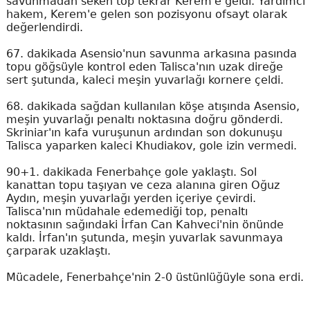
savunmadan seken top tekrar Kerem'e geldi. Yardımcı
hakem, Kerem'e gelen son pozisyonu ofsayt olarak
değerlendirdi.
67. dakikada Asensio'nun savunma arkasına pasında
topu göğsüyle kontrol eden Talisca'nın uzak direğe
sert şutunda, kaleci meşin yuvarlağı kornere çeldi.
68. dakikada sağdan kullanılan köşe atışında Asensio,
meşin yuvarlağı penaltı noktasına doğru gönderdi.
Skriniar'ın kafa vuruşunun ardından son dokunuşu
Talisca yaparken kaleci Khudiakov, gole izin vermedi.
90+1. dakikada Fenerbahçe gole yaklaştı. Sol
kanattan topu taşıyan ve ceza alanına giren Oğuz
Aydın, meşin yuvarlağı yerden içeriye çevirdi.
Talisca'nın müdahale edemediği top, penaltı
noktasının sağındaki İrfan Can Kahveci'nin önünde
kaldı. İrfan'ın şutunda, meşin yuvarlak savunmaya
çarparak uzaklaştı.
Mücadele, Fenerbahçe'nin 2-0 üstünlüğüyle sona erdi.