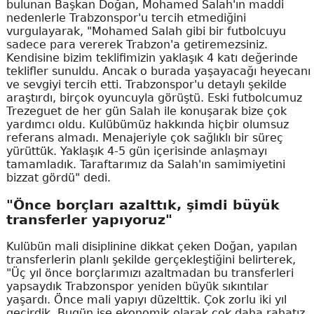
bulunan Başkan Doğan, Mohamed Salah'ın maddi
nedenlerle Trabzonspor'u tercih etmediğini
vurgulayarak, "Mohamed Salah gibi bir futbolcuyu
sadece para vererek Trabzon'a getiremezsiniz.
Kendisine bizim teklifimizin yaklaşık 4 katı değerinde
teklifler sunuldu. Ancak o burada yaşayacağı heyecanı
ve sevgiyi tercih etti. Trabzonspor'u detaylı şekilde
araştırdı, birçok oyuncuyla görüştü. Eski futbolcumuz
Trezeguet de her gün Salah ile konuşarak bize çok
yardımcı oldu. Kulübümüz hakkında hiçbir olumsuz
referans almadı. Menajeriyle çok sağlıklı bir süreç
yürüttük. Yaklaşık 4-5 gün içerisinde anlaşmayı
tamamladık. Taraftarımız da Salah'ın samimiyetini
bizzat gördü" dedi.
"Önce borçları azalttık, şimdi büyük
transferler yapıyoruz"
Kulübün mali disiplinine dikkat çeken Doğan, yapılan
transferlerin planlı şekilde gerçekleştiğini belirterek,
"Üç yıl önce borçlarımızı azaltmadan bu transferleri
yapsaydık Trabzonspor yeniden büyük sıkıntılar
yaşardı. Önce mali yapıyı düzelttik. Çok zorlu iki yıl
geçirdik. Bugün ise ekonomik olarak çok daha rahatız