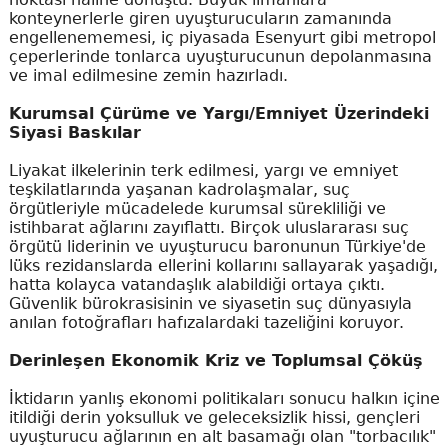
konteynerlerle giren uyuşturucuların zamanında
engellenememesi, iç piyasada Esenyurt gibi metropol
çeperlerinde tonlarca uyuşturucunun depolanmasına
ve imal edilmesine zemin hazırladı.
Kurumsal Çürüme ve Yargı/Emniyet Üzerindeki
Siyasi Baskılar
Liyakat ilkelerinin terk edilmesi, yargı ve emniyet
teşkilatlarında yaşanan kadrolaşmalar, suç
örgütleriyle mücadelede kurumsal sürekliliği ve
istihbarat ağlarını zayıflattı. Birçok uluslararası suç
örgütü liderinin ve uyuşturucu baronunun Türkiye'de
lüks rezidanslarda ellerini kollarını sallayarak yaşadığı,
hatta kolayca vatandaşlık alabildiği ortaya çıktı.
Güvenlik bürokrasisinin ve siyasetin suç dünyasıyla
anılan fotoğrafları hafızalardaki tazeliğini koruyor.
Derinleşen Ekonomik Kriz ve Toplumsal Çöküş
İktidarın yanlış ekonomi politikaları sonucu halkın içine
itildiği derin yoksulluk ve geleceksizlik hissi, gençleri
uyuşturucu ağlarının en alt basamağı olan "torbacılık"