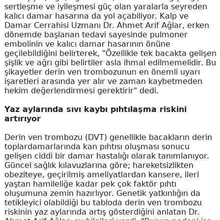
sertleşme ve iyileşmesi güç olan yaralarla seyreden
kalıcı damar hasarına da yol açabiliyor. Kalp ve
Damar Cerrahisi Uzmanı Dr. Ahmet Arif Ağlar, erken
dönemde başlanan tedavi sayesinde pulmoner
embolinin ve kalıcı damar hasarının önüne
geçilebildiğini belirterek, "Özellikle tek bacakta gelişen
şişlik ve ağrı gibi belirtiler asla ihmal edilmemelidir. Bu
şikayetler derin ven trombozunun en önemli uyarı
işaretleri arasında yer alır ve zaman kaybetmeden
hekim değerlendirmesi gerektirir" dedi.
Yaz aylarında sıvı kaybı pıhtılaşma riskini
artırıyor
Derin ven trombozu (DVT) genellikle bacakların derin
toplardamarlarında kan pıhtısı oluşması sonucu
gelişen ciddi bir damar hastalığı olarak tanımlanıyor.
Güncel sağlık kılavuzlarına göre; hareketsizlikten
obeziteye, geçirilmiş ameliyatlardan kansere, ileri
yaştan hamileliğe kadar pek çok faktör pıhtı
oluşumuna zemin hazırlıyor. Genetik yatkınlığın da
tetikleyici olabildiği bu tabloda derin ven trombozu
riskinin yaz aylarında artış gösterdiğini anlatan Dr.