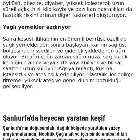
öyküsü, obezite, diyabet, yüksek kolesterol, uzun
süreli açlık, hızlı kilo kaybı ve bazı kan hastalıkları da
hastalık riskini artıran diğer faktörleri oluşturuyor.
Yağlı yemekler azdırıyor
Safra kesesi iltihabının en önemli belirtisi, özellikle
yağlı yemeklerden sonra başlayan, karnın sağ üst
bölgesinde hissedilen ve giderek şiddetlenen ağrı
oluyor. Bu ağrı çoğu zaman sağ omuza, sağ kürek
kemiğinin altına veya sırta yayılabiliyor ve birkaç
saatten uzun sürüyor. Ağrıya bulantı, kusma,
iştahsızlık ve ateş eşlik edebiliyor. Hastalık ilerledikçe
titreme, yüksek ateş ve genel durum bozukluğu
gelişebiliyor.
Şanlıurfa'da heyecan yaratan keşif
Şanlıurfa'nın doğusundaki dağlık bölgede yürütülen yüzey
araştırmalarında, Neolitik Çağ'a ait ve içerisinde anıtsal dikili
taşların bulunduğu devasa bir yaşam alanı gün yüzüne çıkarıldı