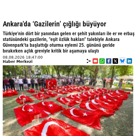
Ankara'da ‘Gazilerin’ çığlığı büyüyor
Türkiye'nin dört bir yanından gelen er şehit yakınları ile er ve erbaş
statüsündeki gazilerin, "eşit özlük hakları" talebiyle Ankara
Güvenpark'ta başlattığı oturma eylemi 25. gününü geride
bırakırken açlık greviyle kritik bir aşamaya ulaştı
08.08.2026 18:47:00
Haber Merkezi