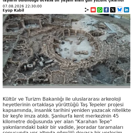
07.08.2026 22:30:00
Eyüp Kabil
Kültür ve Turizm Bakanlığı ile uluslararası arkeoloji
heyetlerinin ortaklaşa yürüttüğü Taş Tepeler projesi
kapsamında, insanlık tarihini yeniden yazacak nitelikte
bir keşfe imza atıldı. Şanlıurfa kent merkezinin 45
kilometre doğusunda yer alan "Karahan Tepe"
yakınlarındaki bakir bir vadide, jeoradar taramaları
sonucunda yer altında gömülü devasa bir yerleşim