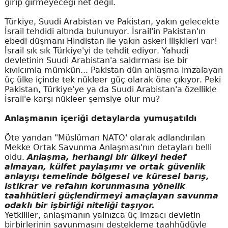
girip girmeyeceği net değil.
Türkiye, Suudi Arabistan ve Pakistan, yakın gelecekte
İsrail tehdidi altında bulunuyor. İsrail'in Pakistan'ın
ebedi düşmanı Hindistan ile yakın askeri ilişkileri var!
İsrail sık sık Türkiye'yi de tehdit ediyor. Yahudi
devletinin Suudi Arabistan'a saldırması ise bir
kıvılcımla mümkün... Pakistan dün anlaşma imzalayan
üç ülke içinde tek nükleer güç olarak öne çıkıyor. Peki
Pakistan, Türkiye'ye ya da Suudi Arabistan'a özellikle
İsrail'e karşı nükleer şemsiye olur mu?
Anlaşmanın içeriği detaylarda yumuşatıldı
Öte yandan "Müslüman NATO' olarak adlandırılan
Mekke Ortak Savunma Anlaşması'nın detayları belli
oldu.
Anlaşma, herhangi bir ülkeyi hedef
almayan, külfet paylaşımı ve ortak güvenlik
anlayışı temelinde bölgesel ve küresel barış,
istikrar ve refahın korunmasına yönelik
taahhütleri güçlendirmeyi amaçlayan savunma
odaklı bir işbirliği niteliği taşıyor.
Yetkililer, anlaşmanın yalnızca üç imzacı devletin
birbirlerinin savunmasını destekleme taahhüdüyle