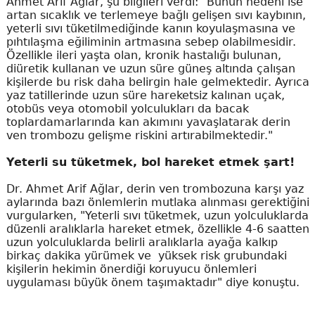
Ahmet Arif Ağlar, şu bilgileri verdi: "Bunun nedeni ise
artan sıcaklık ve terlemeye bağlı gelişen sıvı kaybının,
yeterli sıvı tüketilmediğinde kanın koyulaşmasına ve
pıhtılaşma eğiliminin artmasına sebep olabilmesidir.
Özellikle ileri yaşta olan, kronik hastalığı bulunan,
diüretik kullanan ve uzun süre güneş altında çalışan
kişilerde bu risk daha belirgin hale gelmektedir. Ayrıca
yaz tatillerinde uzun süre hareketsiz kalınan uçak,
otobüs veya otomobil yolculukları da bacak
toplardamarlarında kan akımını yavaşlatarak derin
ven trombozu gelişme riskini artırabilmektedir."
Yeterli su tüketmek, bol hareket etmek şart!
Dr. Ahmet Arif Ağlar, derin ven trombozuna karşı yaz
aylarında bazı önlemlerin mutlaka alınması gerektiğini
vurgularken, "Yeterli sıvı tüketmek, uzun yolculuklarda
düzenli aralıklarla hareket etmek, özellikle 4-6 saatten
uzun yolculuklarda belirli aralıklarla ayağa kalkıp
birkaç dakika yürümek ve yüksek risk grubundaki
kişilerin hekimin önerdiği koruyucu önlemleri
uygulaması büyük önem taşımaktadır" diye konuştu.