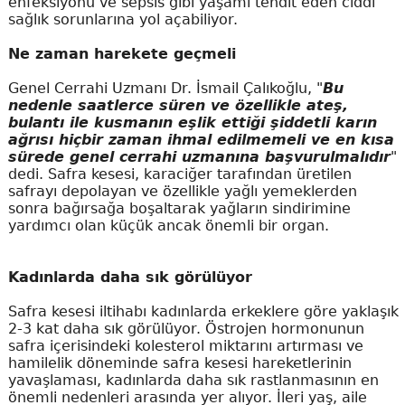
enfeksiyonu ve sepsis gibi yaşamı tehdit eden ciddi
sağlık sorunlarına yol açabiliyor.
Ne zaman harekete geçmeli
Genel Cerrahi Uzmanı Dr. İsmail Çalıkoğlu, "
Bu
nedenle saatlerce süren ve özellikle ateş,
bulantı ile kusmanın eşlik ettiği şiddetli karın
ağrısı hiçbir zaman ihmal edilmemeli ve en kısa
sürede genel cerrahi uzmanına başvurulmalıdır
"
dedi. Safra kesesi, karaciğer tarafından üretilen
safrayı depolayan ve özellikle yağlı yemeklerden
sonra bağırsağa boşaltarak yağların sindirimine
yardımcı olan küçük ancak önemli bir organ.
Kadınlarda daha sık görülüyor
Safra kesesi iltihabı kadınlarda erkeklere göre yaklaşık
2-3 kat daha sık görülüyor. Östrojen hormonunun
safra içerisindeki kolesterol miktarını artırması ve
hamilelik döneminde safra kesesi hareketlerinin
yavaşlaması, kadınlarda daha sık rastlanmasının en
önemli nedenleri arasında yer alıyor. İleri yaş, aile