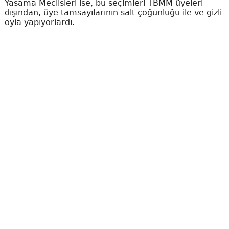
Yasama Meclisleri ise, bu seçimleri TBMM üyeleri
dışından, üye tamsayılarının salt çoğunluğu ile ve gizli
oyla yapıyorlardı.