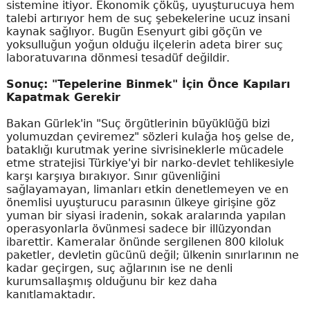
sistemine itiyor. Ekonomik çöküş, uyuşturucuya hem
talebi artırıyor hem de suç şebekelerine ucuz insani
kaynak sağlıyor. Bugün Esenyurt gibi göçün ve
yoksulluğun yoğun olduğu ilçelerin adeta birer suç
laboratuvarına dönmesi tesadüf değildir.
Sonuç: "Tepelerine Binmek" İçin Önce Kapıları
Kapatmak Gerekir
Bakan Gürlek'in "Suç örgütlerinin büyüklüğü bizi
yolumuzdan çeviremez" sözleri kulağa hoş gelse de,
bataklığı kurutmak yerine sivrisineklerle mücadele
etme stratejisi Türkiye'yi bir narko-devlet tehlikesiyle
karşı karşıya bırakıyor. Sınır güvenliğini
sağlayamayan, limanları etkin denetlemeyen ve en
önemlisi uyuşturucu parasının ülkeye girişine göz
yuman bir siyasi iradenin, sokak aralarında yapılan
operasyonlarla övünmesi sadece bir illüzyondan
ibarettir. Kameralar önünde sergilenen 800 kiloluk
paketler, devletin gücünü değil; ülkenin sınırlarının ne
kadar geçirgen, suç ağlarının ise ne denli
kurumsallaşmış olduğunu bir kez daha
kanıtlamaktadır.