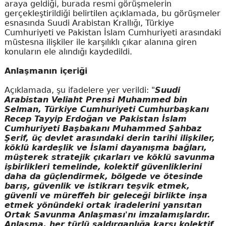
araya geldiği, burada resmi görüşmelerin
gerçekleştirildiği belirtilen açıklamada, bu görüşmeler
esnasında Suudi Arabistan Krallığı, Türkiye
Cumhuriyeti ve Pakistan İslam Cumhuriyeti arasındaki
müstesna ilişkiler ile karşılıklı çıkar alanına giren
konuların ele alındığı kaydedildi.
Anlaşmanın içeriği
Açıklamada, şu ifadelere yer verildi: "
Suudi
Arabistan Veliaht Prensi Muhammed bin
Selman, Türkiye Cumhuriyeti Cumhurbaşkanı
Recep Tayyip Erdoğan ve Pakistan İslam
Cumhuriyeti Başbakanı Muhammed Şahbaz
Şerif, üç devlet arasındaki derin tarihi ilişkiler,
köklü kardeşlik ve İslami dayanışma bağları,
müşterek stratejik çıkarları ve köklü savunma
işbirlikleri temelinde, kolektif güvenliklerini
daha da güçlendirmek, bölgede ve ötesinde
barış, güvenlik ve istikrarı teşvik etmek,
güvenli ve müreffeh bir geleceği birlikte inşa
etmek yönündeki ortak iradelerini yansıtan
Ortak Savunma Anlaşması'nı imzalamışlardır.
Anlaşma, her türlü saldırganlığa karşı kolektif