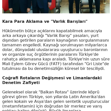
Kara Para Aklama ve "Varlık Barışları"
Hükümetin bütçe açıklarını kapatabilmek amacıyla
arka arkaya çıkardığı "Varlık Barışı" yasaları, yurt
dışından getirilen paraların kaynağının sorgulanmasını
tamamen engelledi. Kaynağı sorulmayan milyarlarca
dolar, dünyadaki uluslararası uyuşturucu baronlarının
ve organize suç örgütlerinin paralarını Türkiye'de
rahatça aklamasına kapı araladı. Türkiye'nin uzun süre
Mali Eylem Görev Gücü (FATF) tarafından "Gri Liste"de
tutulması da bu denetimsizliğin küresel bir tesciliydi.
Coğrafi Rotaların Değişmesi ve Limanlardaki
Denetim Zafiyeti
Geleneksel olarak "Balkan Rotası" üzerinde köprü
görevi gören Türkiye, son yıllarda Latin Amerika'dan
gelen kokain ve Asya'dan gelen sentetik uyuşturucular
(metamfetamin) için doğrudan bir merkez ve varış
noktası haline dönüştü. Büyük limanlara