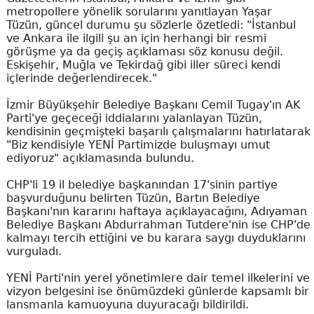
metropollere yönelik sorularını yanıtlayan Yaşar
Tüzün, güncel durumu şu sözlerle özetledi: "İstanbul
ve Ankara ile ilgili şu an için herhangi bir resmi
görüşme ya da geçiş açıklaması söz konusu değil.
Eskişehir, Muğla ve Tekirdağ gibi iller süreci kendi
içlerinde değerlendirecek."
İzmir Büyükşehir Belediye Başkanı Cemil Tugay'ın AK
Parti'ye geçeceği iddialarını yalanlayan Tüzün,
kendisinin geçmişteki başarılı çalışmalarını hatırlatarak
"Biz kendisiyle YENİ Partimizde buluşmayı umut
ediyoruz" açıklamasında bulundu.
CHP'li 19 il belediye başkanından 17'sinin partiye
başvurduğunu belirten Tüzün, Bartın Belediye
Başkanı'nın kararını haftaya açıklayacağını, Adıyaman
Belediye Başkanı Abdurrahman Tutdere'nin ise CHP'de
kalmayı tercih ettiğini ve bu karara saygı duyduklarını
vurguladı.
YENİ Parti'nin yerel yönetimlere dair temel ilkelerini ve
vizyon belgesini ise önümüzdeki günlerde kapsamlı bir
lansmanla kamuoyuna duyuracağı bildirildi.