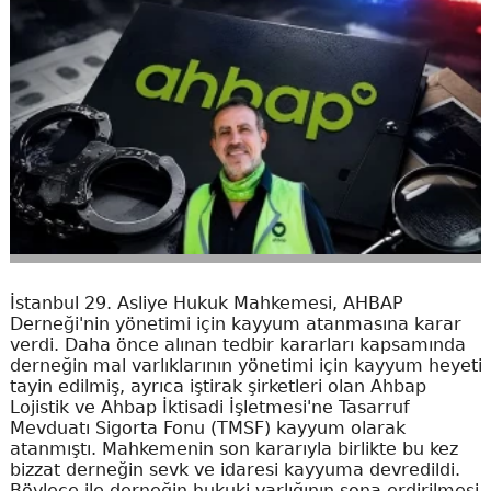
İstanbul 29. Asliye Hukuk Mahkemesi, AHBAP
Derneği'nin yönetimi için kayyum atanmasına karar
verdi. Daha önce alınan tedbir kararları kapsamında
derneğin mal varlıklarının yönetimi için kayyum heyeti
tayin edilmiş, ayrıca iştirak şirketleri olan Ahbap
Lojistik ve Ahbap İktisadi İşletmesi'ne Tasarruf
Mevduatı Sigorta Fonu (TMSF) kayyum olarak
atanmıştı. Mahkemenin son kararıyla birlikte bu kez
bizzat derneğin sevk ve idaresi kayyuma devredildi.
Böylece ile derneğin hukuki varlığının sona erdirilmesi