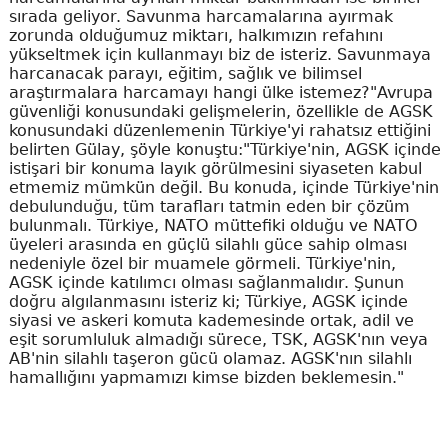
sırada geliyor. Savunma harcamalarına ayırmak
zorunda olduğumuz miktarı, halkımızın refahını
yükseltmek için kullanmayı biz de isteriz. Savunmaya
harcanacak parayı, eğitim, sağlık ve bilimsel
araştırmalara harcamayı hangi ülke istemez?"Avrupa
güvenliği konusundaki gelişmelerin, özellikle de AGSK
konusundaki düzenlemenin Türkiye'yi rahatsız ettiğini
belirten Gülay, şöyle konuştu:"Türkiye'nin, AGSK içinde
istişari bir konuma layık görülmesini siyaseten kabul
etmemiz mümkün değil. Bu konuda, içinde Türkiye'nin
debulunduğu, tüm tarafları tatmin eden bir çözüm
bulunmalı. Türkiye, NATO müttefiki olduğu ve NATO
üyeleri arasında en güçlü silahlı güce sahip olması
nedeniyle özel bir muamele görmeli. Türkiye'nin,
AGSK içinde katılımcı olması sağlanmalıdır. Şunun
doğru algılanmasını isteriz ki; Türkiye, AGSK içinde
siyasi ve askeri komuta kademesinde ortak, adil ve
eşit sorumluluk almadığı sürece, TSK, AGSK'nın veya
AB'nin silahlı taşeron gücü olamaz. AGSK'nın silahlı
hamallığını yapmamızı kimse bizden beklemesin."