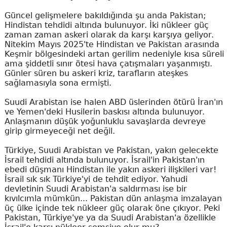
Güncel gelişmelere bakıldığında şu anda Pakistan;
Hindistan tehdidi altında bulunuyor. İki nükleer güç
zaman zaman askeri olarak da karşı karşıya geliyor.
Nitekim Mayıs 2025'te Hindistan ve Pakistan arasında
Keşmir bölgesindeki artan gerilim nedeniyle kısa süreli
ama şiddetli sınır ötesi hava çatışmaları yaşanmıştı.
Günler süren bu askeri kriz, tarafların ateşkes
sağlamasıyla sona ermişti.
Suudi Arabistan ise halen ABD üslerinden ötürü İran'ın
ve Yemen'deki Husilerin baskısı altında bulunuyor.
Anlaşmanın düşük yoğunluklu savaşlarda devreye
girip girmeyeceği net değil.
Türkiye, Suudi Arabistan ve Pakistan, yakın gelecekte
İsrail tehdidi altında bulunuyor. İsrail'in Pakistan'ın
ebedi düşmanı Hindistan ile yakın askeri ilişkileri var!
İsrail sık sık Türkiye'yi de tehdit ediyor. Yahudi
devletinin Suudi Arabistan'a saldırması ise bir
kıvılcımla mümkün... Pakistan dün anlaşma imzalayan
üç ülke içinde tek nükleer güç olarak öne çıkıyor. Peki
Pakistan, Türkiye'ye ya da Suudi Arabistan'a özellikle