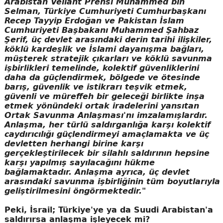
Arabistan Veliaht Prensi Muhammed bin
Selman, Türkiye Cumhuriyeti Cumhurbaşkanı
Recep Tayyip Erdoğan ve Pakistan İslam
Cumhuriyeti Başbakanı Muhammed Şahbaz
Şerif, üç devlet arasındaki derin tarihi ilişkiler,
köklü kardeşlik ve İslami dayanışma bağları,
müşterek stratejik çıkarları ve köklü savunma
işbirlikleri temelinde, kolektif güvenliklerini
daha da güçlendirmek, bölgede ve ötesinde
barış, güvenlik ve istikrarı teşvik etmek,
güvenli ve müreffeh bir geleceği birlikte inşa
etmek yönündeki ortak iradelerini yansıtan
Ortak Savunma Anlaşması'nı imzalamışlardır.
Anlaşma, her türlü saldırganlığa karşı kolektif
caydırıcılığı güçlendirmeyi amaçlamakta ve üç
devletten herhangi birine karşı
gerçekleştirilecek bir silahlı saldırının hepsine
karşı yapılmış sayılacağını hükme
bağlamaktadır. Anlaşma ayrıca, üç devlet
arasındaki savunma işbirliğinin tüm boyutlarıyla
geliştirilmesini öngörmektedir."
Peki, İsrail; Türkiye'ye ya da Suudi Arabistan'a
saldırırsa anlaşma işleyecek mi?