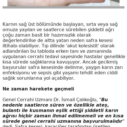
Karnın sağ üst bölümünde başlayan, sırta veya sağ
omuza yayılan ve saatlerce sürebilen şiddetli ağrı
çoğu zaman basit bir hazımsızlık olarak
değerlendirilse de altta yatan neden safra kesesi
iltihabı olabiliyor. Tıp dilinde 'akut kolesistit' olarak
adlandırılan bu tabloda erken tanı ve zamanında
uygulanan cerrahi tedavi sayesinde hastalar genellikle
kısa sürede sağlıklarına kavuşuyor. Ancak gecikmiş
başvurular safra kesesinde delinme, yaygın karın zarı
enfeksiyonu ve sepsis gibi yaşamı tehdit eden ciddi
sağlık sorunlarına yol açabiliyor.
Ne zaman harekete geçmeli
Genel Cerrahi Uzmanı Dr. İsmail Çalıkoğlu, "
Bu
nedenle saatlerce süren ve özellikle ateş,
bulantı ile kusmanın eşlik ettiği şiddetli karın
ağrısı hiçbir zaman ihmal edilmemeli ve en kısa
sürede genel cerrahi uzmanına başvurulmalıdır
"
dedi. Safra kesesi, karaciğer tarafından üretilen