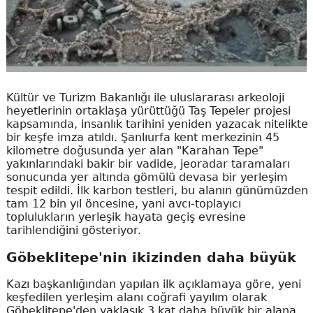
Kültür ve Turizm Bakanlığı ile uluslararası arkeoloji
heyetlerinin ortaklaşa yürüttüğü Taş Tepeler projesi
kapsamında, insanlık tarihini yeniden yazacak nitelikte
bir keşfe imza atıldı. Şanlıurfa kent merkezinin 45
kilometre doğusunda yer alan "Karahan Tepe"
yakınlarındaki bakir bir vadide, jeoradar taramaları
sonucunda yer altında gömülü devasa bir yerleşim
tespit edildi. İlk karbon testleri, bu alanın günümüzden
tam 12 bin yıl öncesine, yani avcı-toplayıcı
toplulukların yerleşik hayata geçiş evresine
tarihlendiğini gösteriyor.
Göbeklitepe'nin ikizinden daha büyük
Kazı başkanlığından yapılan ilk açıklamaya göre, yeni
keşfedilen yerleşim alanı coğrafi yayılım olarak
Göbeklitepe'den yaklaşık 3 kat daha büyük bir alana