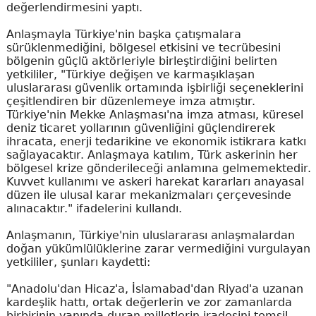
değerlendirmesini yaptı.
Anlaşmayla Türkiye'nin başka çatışmalara
sürüklenmediğini, bölgesel etkisini ve tecrübesini
bölgenin güçlü aktörleriyle birleştirdiğini belirten
yetkililer, "Türkiye değişen ve karmaşıklaşan
uluslararası güvenlik ortamında işbirliği seçeneklerini
çeşitlendiren bir düzenlemeye imza atmıştır.
Türkiye'nin Mekke Anlaşması'na imza atması, küresel
deniz ticaret yollarının güvenliğini güçlendirerek
ihracata, enerji tedarikine ve ekonomik istikrara katkı
sağlayacaktır. Anlaşmaya katılım, Türk askerinin her
bölgesel krize gönderileceği anlamına gelmemektedir.
Kuvvet kullanımı ve askeri harekat kararları anayasal
düzen ile ulusal karar mekanizmaları çerçevesinde
alınacaktır." ifadelerini kullandı.
Anlaşmanın, Türkiye'nin uluslararası anlaşmalardan
doğan yükümlülüklerine zarar vermediğini vurgulayan
yetkililer, şunları kaydetti:
"Anadolu'dan Hicaz'a, İslamabad'dan Riyad'a uzanan
kardeşlik hattı, ortak değerlerin ve zor zamanlarda
birbirinin yanında duran milletlerin iradesini temsil