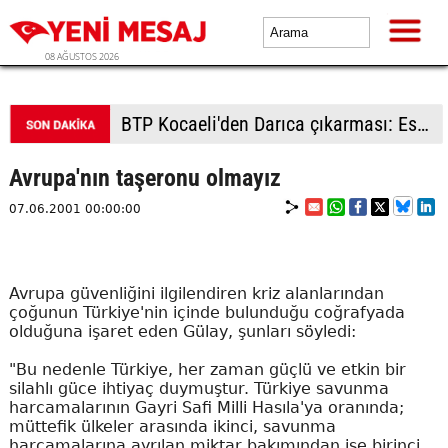
08 AĞUSTOS 2026
BTP Kocaeli'den Darıca çıkarması: Esnaf ve derneklerden yoğun ilgi
Avrupa'nın taşeronu olmayız
07.06.2001 00:00:00
Avrupa güvenliğini ilgilendiren kriz alanlarından
çoğunun Türkiye'nin içinde bulunduğu coğrafyada
olduğuna işaret eden Gülay, şunları söyledi:
"Bu nedenle Türkiye, her zaman güçlü ve etkin bir
silahlı güce ihtiyaç duymuştur. Türkiye savunma
harcamalarının Gayri Safi Milli Hasıla'ya oranında;
müttefik ülkeler arasında ikinci, savunma
harcamalarına ayrılan miktar bakımından ise birinci