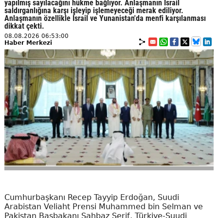
yapılmış sayılacağını hükme bağlıyor. Anlaşmanın İsrail
saldırganlığına karşı işleyip işlemeyeceği merak ediliyor.
Anlaşmanın özellikle İsrail ve Yunanistan'da menfi karşılanması
dikkat çekti.
08.08.2026 06:53:00
Haber Merkezi
Cumhurbaşkanı Recep Tayyip Erdoğan, Suudi
Arabistan Veliaht Prensi Muhammed bin Selman ve
Pakistan Başbakanı Şahbaz Şerif, Türkiye-Suudi