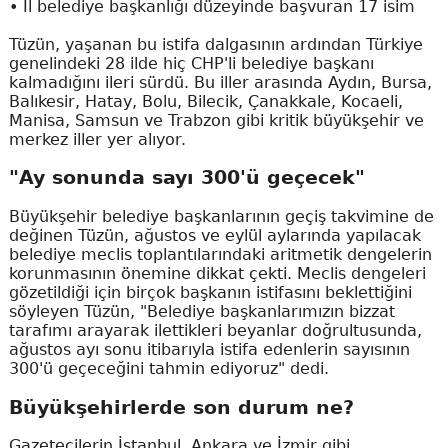
• İl belediye başkanlığı düzeyinde başvuran 17 isim
Tüzün, yaşanan bu istifa dalgasının ardından Türkiye
genelindeki 28 ilde hiç CHP'li belediye başkanı
kalmadığını ileri sürdü. Bu iller arasında Aydın, Bursa,
Balıkesir, Hatay, Bolu, Bilecik, Çanakkale, Kocaeli,
Manisa, Samsun ve Trabzon gibi kritik büyükşehir ve
merkez iller yer alıyor.
"Ay sonunda sayı 300'ü geçecek"
Büyükşehir belediye başkanlarının geçiş takvimine de
değinen Tüzün, ağustos ve eylül aylarında yapılacak
belediye meclis toplantılarındaki aritmetik dengelerin
korunmasının önemine dikkat çekti. Meclis dengeleri
gözetildiği için birçok başkanın istifasını beklettiğini
söyleyen Tüzün, "Belediye başkanlarımızın bizzat
tarafımı arayarak ilettikleri beyanlar doğrultusunda,
ağustos ayı sonu itibarıyla istifa edenlerin sayısının
300'ü geçeceğini tahmin ediyoruz" dedi.
Büyükşehirlerde son durum ne?
Gazetecilerin İstanbul, Ankara ve İzmir gibi