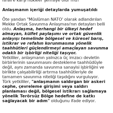
İsrail'e karşı nükleer şemsiye olur mu?
Anlaşmanın içeriği detaylarda yumuşatıldı
Öte yandan "Müslüman NATO' olarak adlandırılan
Mekke Ortak Savunma Anlaşması'nın detayları belli
oldu.
Anlaşma, herhangi bir ülkeyi hedef
almayan, külfet paylaşımı ve ortak güvenlik
anlayışı temelinde bölgesel ve küresel barış,
istikrar ve refahın korunmasına yönelik
taahhütleri güçlendirmeyi amaçlayan savunma
odaklı bir işbirliği niteliği taşıyor.
Yetkililer, anlaşmanın yalnızca üç imzacı devletin
birbirlerinin savunmasını destekleme taahhüdüyle
değil, aynı zamanda savunma sanayisi işbirliğini ve
birlikte çalışabilirliği artırma taahhütleriyle de
tamamen savunma niteliği taşıdığını vurguluyor.
Türk yetkililer,
"anlaşmanın saldırgan bir askeri
cephe, çevreleme girişimi veya saldırı
planlaması değil, bölgesel istikrarı sağlamaya
yönelik Terörsüz Bölge hedefine de katkı
sağlayacak bir adım"
olduğunu ifade ediyor.