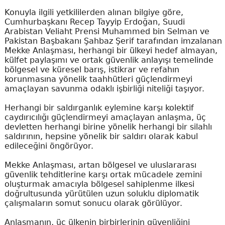
Konuyla ilgili yetkililerden alınan bilgiye göre,
Cumhurbaşkanı Recep Tayyip Erdoğan, Suudi
Arabistan Veliaht Prensi Muhammed bin Selman ve
Pakistan Başbakanı Şahbaz Şerif tarafından imzalanan
Mekke Anlaşması, herhangi bir ülkeyi hedef almayan,
külfet paylaşımı ve ortak güvenlik anlayışı temelinde
bölgesel ve küresel barış, istikrar ve refahın
korunmasına yönelik taahhütleri güçlendirmeyi
amaçlayan savunma odaklı işbirliği niteliği taşıyor.
Herhangi bir saldırganlık eylemine karşı kolektif
caydırıcılığı güçlendirmeyi amaçlayan anlaşma, üç
devletten herhangi birine yönelik herhangi bir silahlı
saldırının, hepsine yönelik bir saldırı olarak kabul
edileceğini öngörüyor.
Mekke Anlaşması, artan bölgesel ve uluslararası
güvenlik tehditlerine karşı ortak mücadele zemini
oluşturmak amacıyla bölgesel sahiplenme ilkesi
doğrultusunda yürütülen uzun soluklu diplomatik
çalışmaların somut sonucu olarak görülüyor.
Anlaşmanın, üç ülkenin birbirlerinin güvenliğini