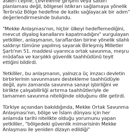
askeri cephe, çevreleme girişimi veya saldırı
planlaması değil, bölgesel istikrarı sağlamaya yönelik
Terörsüz Bölge hedefine de katkı sağlayacak bir adım"
değerlendirmesinde bulundu.
"Mekke Anlaşması'nın, hiçbir ülkeyi hedeflemediğini,
mevcut diyalog kanallarını kapatmadığını" vurgulayan
yetkililer, anlaşmanın, taraflardan birine yönelik silahlı
saldırıyı tümüne yapılmış sayarak Birleşmiş Milletler
Şartı'nın 51. maddesi uyarınca ortak savunma, meşru
müdafaa ve karşılıklı güvenlik taahhüdünü teyit
ettiğini bildirdi.
Yetkililer, bu anlaşmanın, yalnızca üç imzacı devletin
birbirlerinin savunmasını destekleme taahhüdüyle
değil, aynı zamanda savunma sanayi işbirliğini ve
birlikte çalışabilirliği artırma taahhütleriyle de
tamamen savunma niteliğinde olduğunu dile getirdi.
Türkiye açısından bakıldığında, Mekke Ortak Savunma
Anlaşması'nın, bölge ve İslam dünyası için her
anlamda tarihi nitelikte olduğu yorumunu yapan
yetkililer, "bölgedeki güvenlik mimarisinin Mekke
Anlaşması ile yeniden dizayn edildiği"