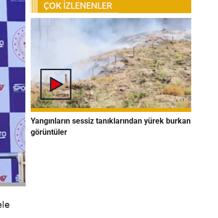
Yangınların sessiz tanıklarından yürek burkan
görüntüler
ele