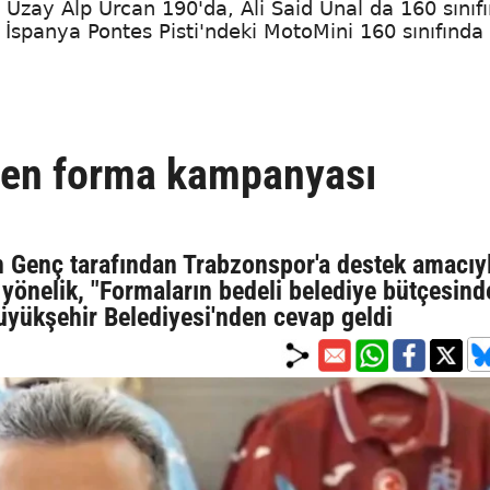
Uzay Alp Urcan 190'da, Ali Said Ünal da 160 sınıf
 İspanya Pontes Pisti'ndeki MotoMini 160 sınıfında
den forma kampanyası
 Genç tarafından Trabzonspor'a destek amacıy
yönelik, "Formaların bedeli belediye bütçesind
 Büyükşehir Belediyesi'nden cevap geldi