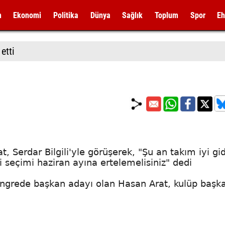
m
Ekonomi
Politika
Dünya
Sağlık
Toplum
Spor
Eh
etti
, Serdar Bilgili'yle görüşerek, "Şu an takım iyi gid
i seçimi haziran ayına ertelemelisiniz" dedi
kongrede başkan adayı olan Hasan Arat, kulüp başk