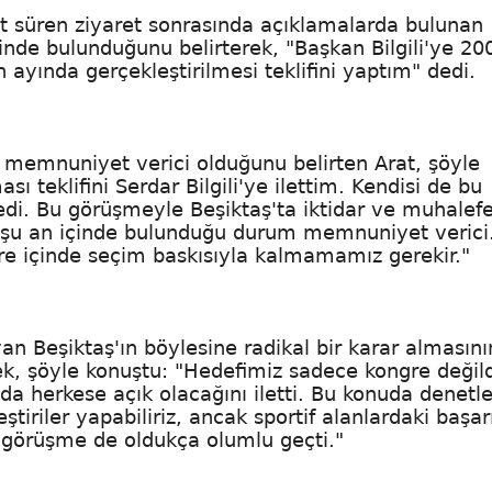
at süren ziyaret sonrasında açıklamalarda bulunan
tinde bulunduğunu belirterek, "Başkan Bilgili'ye 20
 ayında gerçekleştirilmesi teklifini yaptım" dedi.
n memnuniyet verici olduğunu belirten Arat, şöyle
 teklifini Serdar Bilgili'ye ilettim. Kendisi de bu
edi. Bu görüşmeyle Beşiktaş'ta iktidar ve muhalefe
 şu an içinde bulunduğu durum memnuniyet verici
üre içinde seçim baskısıyla kalmamamız gerekir."
n Beşiktaş'ın böylesine radikal bir karar almasını
k, şöyle konuştu: "Hedefimiz sadece kongre değild
rın da herkese açık olacağını iletti. Bu konuda denet
iriler yapabiliriz, ancak sportif alanlardaki başarı
mız görüşme de oldukça olumlu geçti."