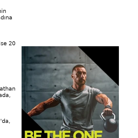
nin
adına
-
ise 20
rathan
ada,
a
'da,