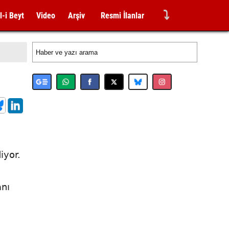
⤵
l-i Beyt
Video
Arşiv
Resmi İlanlar
iyor.
anı