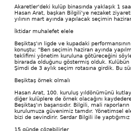
Akaretler'deki kulüp binasında yaklaşık 1 sa
Hasan Arat, başkan Bilgili'ye nezaket ziyare
yılının mart ayında yapılacak seçimin haziran
İktidar muhalefet elele
Beşiktaş'ın ligde ve kupadaki performansını
konuştu: "Ben seçimin haziran ayında yapılması
teklifimi yönetim kuruluna götüreceğini söyl
birarada olduğunu göstermiş olduk. Kulübün
Şimdi de 3 aylık seçim rotasına girdik. Bu s
Beşiktaş örnek olmalı
Hasan Arat, 100. kuruluş yıldönümünü kutlaya
diğer kulüplere de örnek olacağını kaydedere
Beşiktaş'ın başarısıdır. Bilgili, mali raporla
kurulumuza güvenimiz tamdır. Yönetimsel eleşt
bizi de sevindirir. Serdar Bilgili ile yaptığı
15 günde çözebilirler