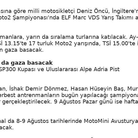
na göre milli motosikletçi Deniz Öncü, İngiltere'
oto2 Şampiyonası'nda ELF Marc VDS Yarış Takımı 
anlara, yarın da sıralama turlarına katılacak. Ay
Sİ 13.15'te 17 turluk Moto2 yarışında, TSİ 15.00'te 
in gaza basacak.
a da gaza basacak
P300 Kupası ve Uluslararası Alpe Adria Pist
an, İshak Demir Dönmez, Hasan Hüseyin Baş, Mu
 Serbest antrenmanların bugün yapılacağı şampiyon
r gerçekleştirilecek. 9 Ağustos Pazar günü ise haft
nal da 8-9 Ağustos tarihlerinde MotoMini Avusturya
acak.