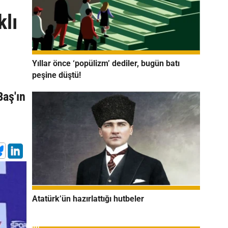
klı
Yıllar önce ‘popülizm’ dediler, bugün batı
peşine düştü!
Baş'ın
Atatürk’ün hazırlattığı hutbeler