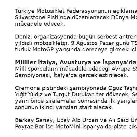
Türkiye Motosiklet Federasyonunun açıklaması
Silverstone Pisti'nde düzenlenecek Dünya M
mücadele edecek.
Deniz, organizasyonda bugün serbest antrenm
yıldızlı motosikletçi, 9 Ağustos Pazar günü T
turluk MotoGP yarışında dereceye girmek iç
Milliler İtalya, Avusturya ve İspanya'd
Milli sporcuların mücadele edeceği Avrupa SS
Şampiyonası, İtalya'da gerçekleştirilecek.
Cremona pistindeki şampiyonada Oğuz Taşh
Yiğit Yıldız ve Turgut Durukan ter dökecek.
yarın önce sıralamalar sonrasında ilk yarışla
sonunun ikinci yarışları start alacak.
Berkay Sarıay, Uzay Alp Urcan ve Ali Said Ü
Poyraz Bor ise MotoMini İspanya'da piste çık