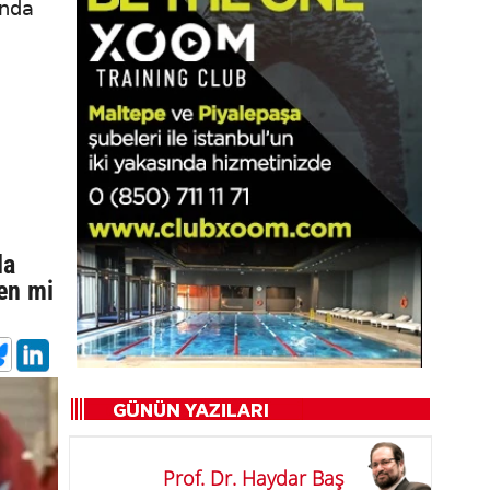
ında
la
en mi
Prof. Dr. Haydar Baş