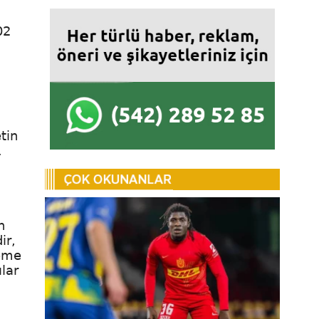
02
tin
.
n
ir,
leme
lar