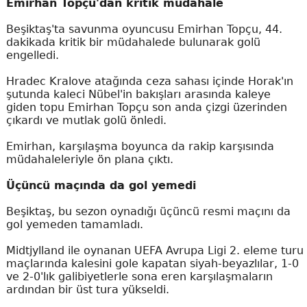
Emirhan Topçu'dan kritik müdahale
Beşiktaş'ta savunma oyuncusu Emirhan Topçu, 44.
dakikada kritik bir müdahalede bulunarak golü
engelledi.
Hradec Kralove atağında ceza sahası içinde Horak'ın
şutunda kaleci Nübel'in bakışları arasında kaleye
giden topu Emirhan Topçu son anda çizgi üzerinden
çıkardı ve mutlak golü önledi.
Emirhan, karşılaşma boyunca da rakip karşısında
müdahaleleriyle ön plana çıktı.
Üçüncü maçında da gol yemedi
Beşiktaş, bu sezon oynadığı üçüncü resmi maçını da
gol yemeden tamamladı.
Midtjylland ile oynanan UEFA Avrupa Ligi 2. eleme turu
maçlarında kalesini gole kapatan siyah-beyazlılar, 1-0
ve 2-0'lık galibiyetlerle sona eren karşılaşmaların
ardından bir üst tura yükseldi.