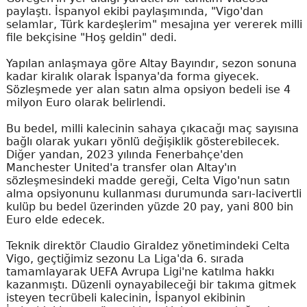
paylaştı. İspanyol ekibi paylaşımında, "Vigo'dan
selamlar, Türk kardeşlerim" mesajına yer vererek milli
file bekçisine "Hoş geldin" dedi.
Yapılan anlaşmaya göre Altay Bayındır, sezon sonuna
kadar kiralık olarak İspanya'da forma giyecek.
Sözleşmede yer alan satın alma opsiyon bedeli ise 4
milyon Euro olarak belirlendi.
Bu bedel, milli kalecinin sahaya çıkacağı maç sayısına
bağlı olarak yukarı yönlü değişiklik gösterebilecek.
Diğer yandan, 2023 yılında Fenerbahçe'den
Manchester United'a transfer olan Altay'ın
sözleşmesindeki madde gereği, Celta Vigo'nun satın
alma opsiyonunu kullanması durumunda sarı-lacivertli
kulüp bu bedel üzerinden yüzde 20 pay, yani 800 bin
Euro elde edecek.
Teknik direktör Claudio Giraldez yönetimindeki Celta
Vigo, geçtiğimiz sezonu La Liga'da 6. sırada
tamamlayarak UEFA Avrupa Ligi'ne katılma hakkı
kazanmıştı. Düzenli oynayabileceği bir takıma gitmek
isteyen tecrübeli kalecinin, İspanyol ekibinin