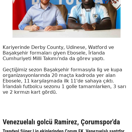
Kariyerinde Derby County, Udinese, Watford ve
Başakşehir formaları giyen Ebosele, İrlanda
Cumhuriyeti Milli Takımı'nda da görev yaptı.
Geçtiğimiz sezon Başakşehir formasıyla lig ve kupa
organizasyonlarında 20 maçta kadroda yer alan
Ebosele, 11 karşılaşmada ilk 11'de sahaya çıktı.
İrlandalı futbolcu sezonu 1 golle tamamlarken, 3 sarı
ve 2 kırmızı kart gördü.
Venezuelalı golcü Ramirez, Çorumspor'da
Trendyol Süper Lig ekiplerinden Çorum FK, Venezuelalı santrfor