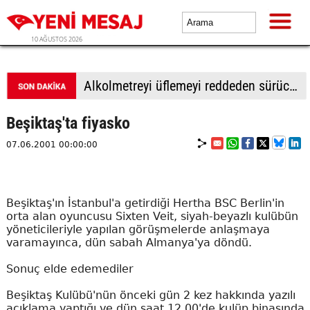
10 AĞUSTOS 2026
Alkolmetreyi üflemeyi reddeden sürücüye 350 bin TL ceza
Beşiktaş'ta fiyasko
07.06.2001 00:00:00
Beşiktaş'ın İstanbul'a getirdiği Hertha BSC Berlin'in
orta alan oyuncusu Sixten Veit, siyah-beyazlı kulübün
yöneticileriyle yapılan görüşmelerde anlaşmaya
varamayınca, dün sabah Almanya'ya döndü.
Sonuç elde edemediler
Beşiktaş Kulübü'nün önceki gün 2 kez hakkında yazılı
açıklama yaptığı ve dün saat 12.00'de kulüp binasında