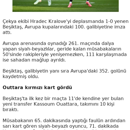
Çekya ekibi Hradec Kralove'yi deplasmanda 1-0 yenen
Beşiktaş, Avrupa kupalarındaki 100. galibiyetine imza
attı.
Avrupa arenasında oynadığı 261. maçında dalya
yapan siyah-beyazlılar, geride kalan müsabakaların
50'sinde rakipleriyle yenişemezken, 111 karşılaşmada
ise sahadan mağlup ayrıldı.
Beşiktaş, galibiyetin yanı sıra Avrupa'daki 352. golünü
kaydetmiş oldu.
Outtara kırmızı kart gördü
Beşiktaş'ta ilk kez bir maçta 11'de kendine yer bulan
yeni transfer Kassoum Ouattara, takımını 10 kişi
bıraktı.
Müsabakanın 65. dakikasında yaptığı faulün ardından
sarı kart gören siyah-beyazlı oyuncu, 71. dakikada