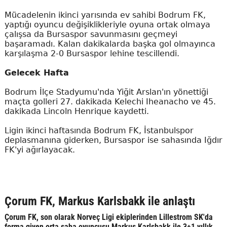
Mücadelenin ikinci yarısında ev sahibi Bodrum FK,
yaptığı oyuncu değişiklikleriyle oyuna ortak olmaya
çalışsa da Bursaspor savunmasını geçmeyi
başaramadı. Kalan dakikalarda başka gol olmayınca
karşılaşma 2-0 Bursaspor lehine tescillendi.
Gelecek Hafta
Bodrum İlçe Stadyumu'nda Yiğit Arslan'ın yönettiği
maçta golleri 27. dakikada Kelechi Iheanacho ve 45.
dakikada Lincoln Henrique kaydetti.
Ligin ikinci haftasında Bodrum FK, İstanbulspor
deplasmanına giderken, Bursaspor ise sahasında Iğdır
FK'yi ağırlayacak.
Çorum FK, Markus Karlsbakk ile anlaştı
Çorum FK, son olarak Norveç Ligi ekiplerinden Lillestrom SK'da
forma giyen orta saha oyuncusu Markus Karlsbakk ile 3+1 yıllık