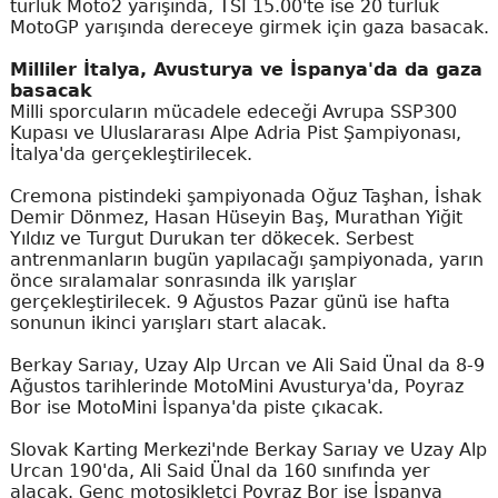
turluk Moto2 yarışında, TSİ 15.00'te ise 20 turluk
MotoGP yarışında dereceye girmek için gaza basacak.
Milliler İtalya, Avusturya ve İspanya'da da gaza
basacak
Milli sporcuların mücadele edeceği Avrupa SSP300
Kupası ve Uluslararası Alpe Adria Pist Şampiyonası,
İtalya'da gerçekleştirilecek.
Cremona pistindeki şampiyonada Oğuz Taşhan, İshak
Demir Dönmez, Hasan Hüseyin Baş, Murathan Yiğit
Yıldız ve Turgut Durukan ter dökecek. Serbest
antrenmanların bugün yapılacağı şampiyonada, yarın
önce sıralamalar sonrasında ilk yarışlar
gerçekleştirilecek. 9 Ağustos Pazar günü ise hafta
sonunun ikinci yarışları start alacak.
Berkay Sarıay, Uzay Alp Urcan ve Ali Said Ünal da 8-9
Ağustos tarihlerinde MotoMini Avusturya'da, Poyraz
Bor ise MotoMini İspanya'da piste çıkacak.
Slovak Karting Merkezi'nde Berkay Sarıay ve Uzay Alp
Urcan 190'da, Ali Said Ünal da 160 sınıfında yer
alacak. Genç motosikletçi Poyraz Bor ise İspanya