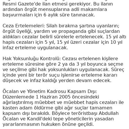
Resmi Gazete'de ilan etmesi gerekiyor. Bu ilanın
ardından örgüt mensuplarına adli makamlara
başvurmaları için 6 aylık süre tanınacak.
Ceza Ertelemeleri: Silah bırakma şartına uyanların;
örgüt üyeliği, yardım ve propaganda gibi suçlardan
aldıkları cezalar belirli sürelerle ertelenecek. 15 yıl altı
hapis cezaları için 5 yıl, 15 yıl üzeri cezalar için 10 yıl
infaz erteleme uygulanacak.
Hak Yoksunluğu Kontrolü: Cezası ertelenen kişilere
erteleme süresine göre 2 ya da 3 yıl boyunca seçme
ve seçilme gibi hak yoksunlukları uygulanacak. Süreç
içinde yeni bir terör suçu işlenirse erteleme kararı
düşecek ve infaz kaldığı yerden devam edecek.
Öcalan ve Yönetim Kadrosu Kapsam Dışı:
Düzenlemede 1 Haziran 2005 öncesindeki
ağırlaştırılmış müebbet ve müebbet hapis cezaları ile
kasten adam öldürme gibi ağır suçlar tamamen
kapsam dışı bırakıldı. Böylece teröristbaşı Abdullah
Öcalan ve Kandil'deki tepe yöneticilerin yasadan
yararlanmasının hukuken önüne geçildi.