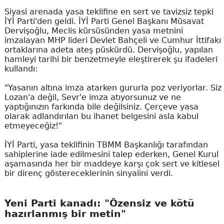
Siyasi arenada yasa teklifine en sert ve tavizsiz tepki
İYİ Parti'den geldi. İYİ Parti Genel Başkanı Müsavat
Dervişoğlu, Meclis kürsüsünden yasa metnini
imzalayan MHP lideri Devlet Bahçeli ve Cumhur İttifakı
ortaklarına adeta ateş püskürdü. Dervişoğlu, yapılan
hamleyi tarihi bir benzetmeyle eleştirerek şu ifadeleri
kullandı:
"Yasanın altına imza atarken gururla poz veriyorlar. Siz
Lozan'a değil, Sevr'e imza atıyorsunuz ve ne
yaptığınızın farkında bile değilsiniz. Çerçeve yasa
olarak adlandırılan bu ihanet belgesini asla kabul
etmeyeceğiz!"
İYİ Parti, yasa teklifinin TBMM Başkanlığı tarafından
sahiplerine iade edilmesini talep ederken, Genel Kurul
aşamasında her bir maddeye karşı çok sert ve kitlesel
bir direnç göstereceklerinin sinyalini verdi.
Yeni Parti kanadı: "Özensiz ve kötü
hazırlanmış bir metin"