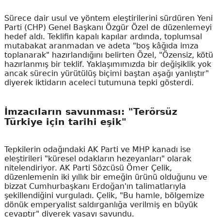
Sürece dair usul ve yöntem eleştirilerini sürdüren Yeni
Parti (CHP) Genel Başkanı Özgür Özel de düzenlemeyi
hedef aldı. Teklifin kapalı kapılar ardında, toplumsal
mutabakat aranmadan ve adeta "boş kâğıda imza
toplanarak" hazırlandığını belirten Özel, "Özensiz, kötü
hazırlanmış bir teklif. Yaklaşımımızda bir değişiklik yok
ancak sürecin yürütülüş biçimi baştan aşağı yanlıştır"
diyerek iktidarın aceleci tutumuna tepki gösterdi.
İmzacıların savunması: "Terörsüz
Türkiye için tarihi eşik"
Tepkilerin odağındaki AK Parti ve MHP kanadı ise
eleştirileri "küresel odakların hezeyanları" olarak
nitelendiriyor. AK Parti Sözcüsü Ömer Çelik,
düzenlemenin iki yıllık bir emeğin ürünü olduğunu ve
bizzat Cumhurbaşkanı Erdoğan'ın talimatlarıyla
şekillendiğini vurguladı. Çelik, "Bu hamle, bölgemize
dönük emperyalist saldırganlığa verilmiş en büyük
cevaptır" diyerek yasayı savundu.