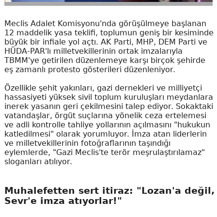
Meclis Adalet Komisyonu'nda görüşülmeye başlanan
12 maddelik yasa teklifi, toplumun geniş bir kesiminde
büyük bir infiale yol açtı. AK Parti, MHP, DEM Parti ve
HÜDA-PAR'lı milletvekillerinin ortak imzalarıyla
TBMM'ye getirilen düzenlemeye karşı birçok şehirde
eş zamanlı protesto gösterileri düzenleniyor.
Özellikle şehit yakınları, gazi dernekleri ve milliyetçi
hassasiyeti yüksek sivil toplum kuruluşları meydanlara
inerek yasanın geri çekilmesini talep ediyor. Sokaktaki
vatandaşlar, örgüt suçlarına yönelik ceza ertelemesi
ve adli kontrolle tahliye yollarının açılmasını "hukukun
katledilmesi" olarak yorumluyor. İmza atan liderlerin
ve milletvekillerinin fotoğraflarının taşındığı
eylemlerde, "Gazi Meclis'te terör meşrulaştırılamaz"
sloganları atılıyor.
Muhalefetten sert itiraz: "Lozan'a değil,
Sevr'e imza atıyorlar!"