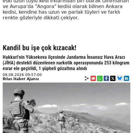
eski uzun tüylü kedi ırklarından biri olarak tanımlanan
ve Avrupa'da "Angora" kedisi olarak bilinen Ankara
kedisi, kendine has uzun ve parlak tüyleri ve farklı
renkte gözleriyle dikkati çekiyor.
Kandil bu işe çok kızacak!
Hakkari'nin Yüksekova ilçesinde Jandarma İnsansız Hava Aracı
(JİHA) destekli düzenlenen narkotik operasyonunda 253 kilogram
esrar ele geçirildi, 1 şüpheli gözaltına alındı
08.08.2026 09:57:00
İhlas Haber Ajansı