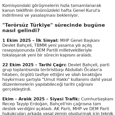
Komisyondaki görüşmelerin hızla tamamlanarak
kanun teklifinin önümüzdeki hafta Genel Kurul'a
indirilmesi ve yasalaşması bekleniyor.
"Terörsüz Türkiye" sürecinde bugüne
nasıl gelindi?
1 Ekim 2025 – İlk Sinyal:
MHP Genel Başkanı
Devlet Bahçeli, TBMM yeni yasama yılı açılış
resepsiyonunda DEM Partili milletvekilleriyle
tokalaşarak yeni bir sürecin kapısını araladı.
22 Ekim 2025 – Tarihi Çağrı:
Devlet Bahçeli, parti
grup toplantısında teröristbaşı Abdullah Öcalan'a
hitaben, örgütü tasfiye ettiğini ve silah bıraktığını
haykırması şartıyla "Umut Hakkı" kullanımı dahil yasal
düzenlemelerin yapılabileceği tarihi çağrısını
gerçekleştirdi.
Ekim - Aralık 2025 – Siyasi Trafik:
Cumhurbaşkanı
Recep Tayyip Erdoğan, Bahçeli'nin çağrısına tam
destek verdiğini açıkladı. AK Parti, MHP ve DEM Parti
hukukçuları arkada yasal zemin oluşturmak için teknik